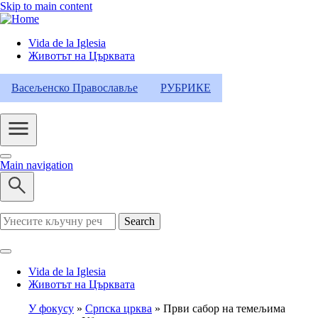
Skip to main content
Vida de la Iglesia
Животът на Църквата
Header
Category
Васељенско Православље
РУБРИКЕ
Menu
Main navigation
Search
Vida de la Iglesia
Животът на Църквата
У фокусу
Српска црква
Први сабор на темељима