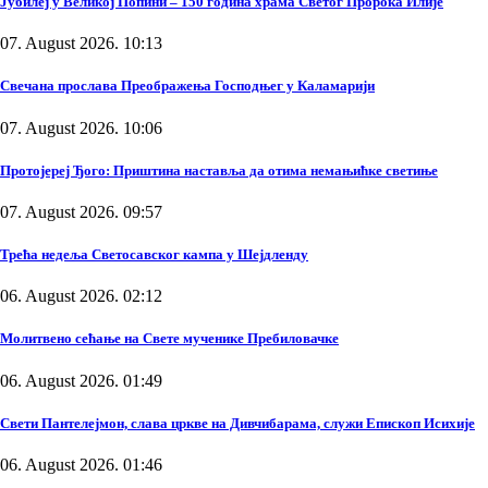
Јубилеј у Великој Попини – 150 година храма Светог Пророка Илије
07. August 2026. 10:13
Свечана прослава Преображења Господњег у Каламарији
07. August 2026. 10:06
Протојереј Ђого: Приштина наставља да отима немањићке светиње
07. August 2026. 09:57
Трећа недеља Светосавског кампа у Шејдленду
06. August 2026. 02:12
Молитвено сећање на Свете мученике Пребиловачке
06. August 2026. 01:49
Свети Пантелејмон, слава цркве на Дивчибарама, служи Епископ Исихије
06. August 2026. 01:46