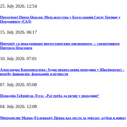
25. July 2026. 12:54
Протојереј Питер Џексон: Моја искуства у Богословији Свете Тројице у
Џорданвилу (САД)
15. July 2026. 06:17
Интервју са некадашњим протестантским мисионаром — свештеником
Питером Џексоном
10. July 2026. 07:01
Александра Карамихалева: Једна православна породица у Швајцарској –
између финансија, фармације и вечности
07. July 2026. 05:08
Попадија Габријела Луга: „Рај треба да почне у породици“
04. July 2026. 12:08
Митрополит Марко (Головков): Црква као место за дијалог, љубав и живот