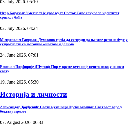
03. July 2026. 05:10
Игор Борозан: Уметност је кроз култ Светог Саве сачувала идентитет
српског бића
02. July 2026. 04:24
Митрополит Гаврило: Духовник треба да се труди да његове речи не буду у
супротности са његовим животом и делима
24. June 2026. 07:01
Епископ Порфирије (Шутов): Пир у време куге није нешто ново у нашем
свету
19. June 2026. 05:30
Историја и личности
Александар Ђорђевић: Свети мученици Пребиловачки: Светлост вере у
бездану мржње
07. August 2026. 06:33