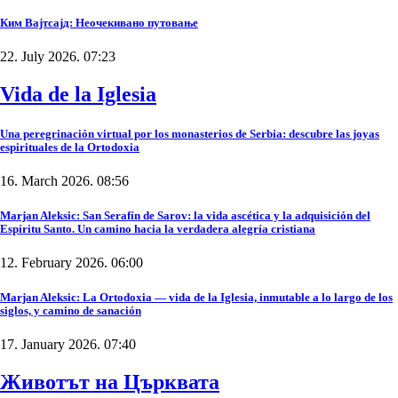
Ким Вајтсајд: Неочекивано путовање
22. July 2026. 07:23
Vida de la Iglesia
Una peregrinación virtual por los monasterios de Serbia: descubre las joyas
espirituales de la Ortodoxia
16. March 2026. 08:56
Marjan Aleksic: San Serafín de Sarov: la vida ascética y la adquisición del
Espíritu Santo. Un camino hacia la verdadera alegría cristiana
12. February 2026. 06:00
Marjan Aleksic: La Ortodoxia — vida de la Iglesia, inmutable a lo largo de los
siglos, y camino de sanación
17. January 2026. 07:40
Животът на Църквата