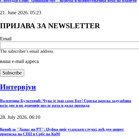
Слободан Ерић: Хришћанство – највећа и најпрогоњенија вера на планети
21. June 2026. 05:23
ПРИЈАВА ЗА NEWSLETTER
Email
The subscriber's email address.
ваша е-mail адреса
Интервјуи
Валентина Булатовић: Чува је још само Бог! Српска царска задужбина
која две и по деценије после рата и даље пропада
28. July 2026. 06:10
Ковић за "Данас на РТ": Џуфка није усамљен случај, већ део ширег
притиска на СПЦ и Србе на КиМ