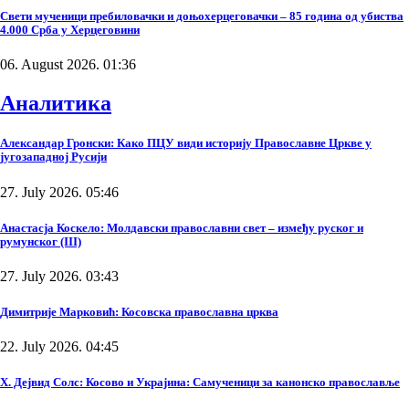
Свети мученици пребиловачки и доњохерцеговачки – 85 година од убиства
4.000 Срба у Херцеговини
06. August 2026. 01:36
Аналитика
Александар Гронски: Како ПЦУ види историју Православне Цркве у
југозападној Русији
27. July 2026. 05:46
Анастасја Коскело: Молдавски православни свет – између руског и
румунског (III)
27. July 2026. 03:43
Димитрије Марковић: Косовска православна црква
22. July 2026. 04:45
Х. Дејвид Солс: Косово и Украјина: Самученици за канонско православље