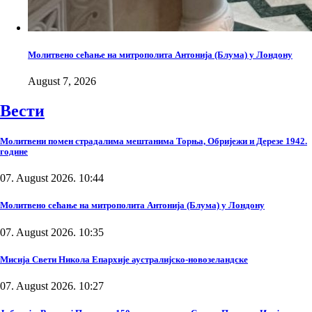
Молитвено сећање на митрополита Антонија (Блума) у Лондону
August 7, 2026
Вести
Молитвени помен страдалима мештанима Торња, Обријежи и Дерезе 1942.
године
07. August 2026. 10:44
Молитвено сећање на митрополита Антонија (Блума) у Лондону
07. August 2026. 10:35
Мисија Свети Никола Епархије аустралијско-новозеландске
07. August 2026. 10:27