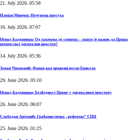
21. July 2026. 05:58
Илијан Минчев: Нечувена пресуда
16. July 2026. 07:07
Ненад Бадовинац: Од храмова до сервера – зашто је важно да Црква
штити свој дигитални простор?
14. July 2026. 05:36
Зоран Чворовић: Фанар као црквени ресор Брисела
29. June 2026. 05:10
Ненад Бадовинац: Безбедност Цркве у дигиталном простору
26. June 2026. 06:07
Слободан Антонић: Грађанистичка „реформа“ СПЦ
25. June 2026. 01:25