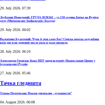
29. July 2026. 07:39
Љубомир Ненадовић: ГРУДА ЗЕМЉЕ – уз 150 година Битке на Вучјем
долу (Митрополит Амфилохије: Беседа)
29. July 2026. 06:02
Валентина Булатовић: Чува је још само Бог! Српска царска задужбина
која две и по деценије после рата и даље пропада
28. July 2026. 06:10
Александар Гронски: Како ПЦУ види историју Православне Цркве у
југозападној Русији
27. July 2026. 05:46
Тачка гледишта
Тајана Потерјахин: Изазов дигиталне „духовности”
04. August 2026. 06:08