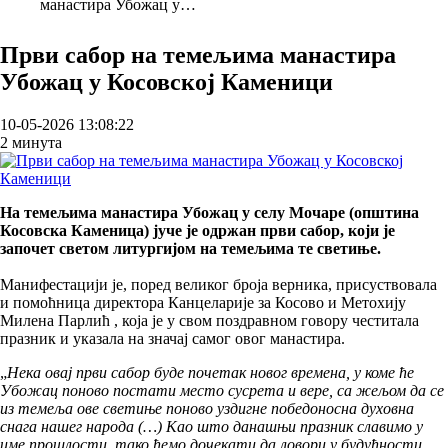
манастира Убожац у…
Breadcrumb
Први сабор на темељима манастира
Убожац у Косовској Каменици
10-05-2026 13:08:22
2 минута
На темељима манастира Убожац у селу Мочаре (општина
Косовска Каменица) јуче је одржан први сабор, који је
започет светом литургијом на темељима те светиње.
Манифестацији је, поред великог броја верника, присуствовала
и помоћница директора Канцеларије за Косово и Метохију
Милена Парлић , која је у свом поздравном говору честитала
празник и указала на значај самог овог манастира.
„
Нека овај први сабор буде почетак новог времена, у коме ће
Убожац поново постати место сусрета и вере, са жељом да се
из темеља ове светиње поново уздигне победоносна духовна
снага нашег народа (…) Као што данашњи празник славимо у
име прошлости, тако ћемо дочекати да ловори у будућности