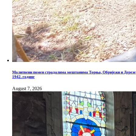
Молитвени помен страдалима мештанима Торња, Обријежи и Дерезе
1942. године
August 7, 2026