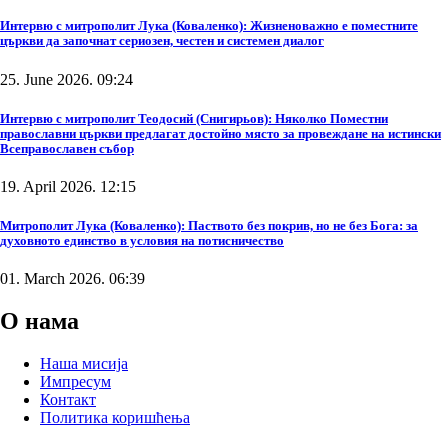
Интервю с митрополит Лука (Коваленко): Жизненоважно е поместните
църкви да започнат сериозен, честен и системен диалог
25. June 2026. 09:24
Интервю с митрополит Теодосий (Снигирьов): Няколко Поместни
православни църкви предлагат достойно място за провеждане на истински
Всеправославен събор
19. April 2026. 12:15
Митрополит Лука (Коваленко): Паството без покрив, но не без Бога: за
духовното единство в условия на потисничество
01. March 2026. 06:39
О нама
Наша мисија
Импресум
Контакт
Политика коришћења