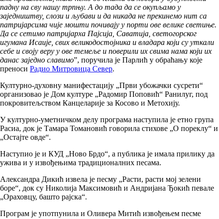
падну на сву нашу трпњу. А до тада да се окупљамо у
заједништву, слози и љубави и да никада не прекинемо нит са
патријарсима чије мошти почивају у порти ове велике светиње.
Да се сетимо патријарха Пајсија, Саватија, светогорског
игумана Исаије, свих великодостојника и владара који су уткали
себе и своју веру у ове темеље и поверили их свима нама који их
данас заједно славимо
”, поручила је Парлић у обраћању које
преноси
Радио Митровица Север
.
Културно-духовну манифестацију „Први убожачки сусрети“
организовао је Дом културе „Радомир Поповић“ Ранилуг, под
покровитељством Канцеларије за Косово и Метохију.
У културно-уметничком делу програма наступила је етно група
Расиа, док је Тамара Томановић говорила стихове „О пореклу“ и
„Остајте овде“.
Наступио је и КУД „Ново Брдо“, а публика је имала прилику да
ужива и у извођењима традиционалних песама.
Александра Дикић извела је песму „Расти, расти мој зелени
боре“, док су Николија Максимовић и Андријана Ђокић певале
„Ораховцу, башто рајска“.
Програм је употпунила и Оливера Митић извођењем песме