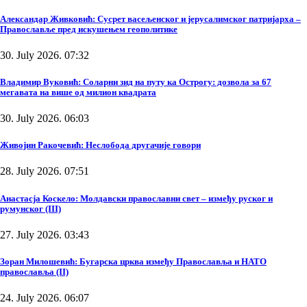
Александар Живковић: Сусрет васељенског и јерусалимског патријарха –
Православље пред искушењем геополитике
30. July 2026. 07:32
Владимир Вуковић: Соларни зид на путу ка Острогу: дозвола за 67
мегавата на више од милион квадрата
30. July 2026. 06:03
Живојин Ракочевић: Неслобода другачије говори
28. July 2026. 07:51
Анастасја Коскело: Молдавски православни свет – између руског и
румунског (III)
27. July 2026. 03:43
Зоран Милошевић: Бугарска црква између Православља и НАТО
православља (II)
24. July 2026. 06:07