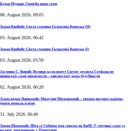
Бојан Муњин: Свијећа ипак гори
06. August 2026. 09:05
Зоран Кинђић: Света старица Галактија Критска (II)
05. August 2026. 06:42
Зоран Кинђић: Света старица Галактија Критска (I)
03. August 2026. 05:59
Јасмина С. Ћирић: Велики људи попут Светог деспота Стефана не
припадају само прошлости – они постају мера будућности
02. August 2026. 06:20
Александра Нинковић: Милутин Миланковић – творац научног канона,
човек морала и вере
31. July 2026. 06:40
Зоран Шапоњић: Шта се Србима још спрема на КиМ: У светиње само уз
водиче лиценциране у Приштини