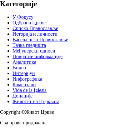
Категорије
У Фокусу
Одбрана Цркве
Српско Православље
Историја и личности
Васељенско Православље
Тачка гледишта
Међуверски односи
Повратне информације
Аналитика
Видео
Интервјуи
Инфографика
Коментари
Vida de la Iglesia
Донације
Животът на Църквата
Copyright ©Живот Цркве
Сва права придржана.