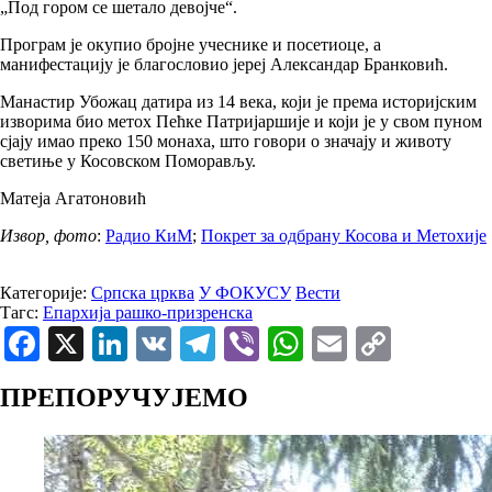
„Под гором се шетало девојче“.
Програм је окупио бројне учеснике и посетиоце, а
манифестацију је благословио јереј Александар Бранковић.
Манастир Убожац датира из 14 века, који је према историјским
изворима био метох Пећке Патријаршије и који је у свом пуном
сјају имао преко 150 монаха, што говори о значају и животу
светиње у Косовском Поморављу.
Матеја Агатоновић
Извор, фото
:
Радио КиМ
;
Покрет за одбрану Косова и Метохије
Категорије:
Српска црква
У ФОКУСУ
Вести
Тагс:
Епархија рашко-призренска
Facebook
X
LinkedIn
VK
Telegram
Viber
WhatsApp
Email
Copy
Link
ПРЕПОРУЧУЈЕМО