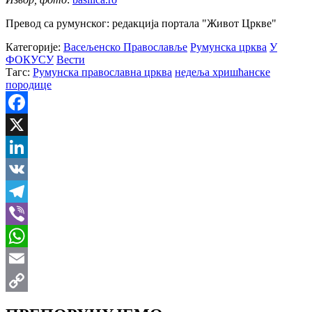
Превод са румунског: редакција портала "Живот Цркве"
Категорије:
Васељенско Православље
Румунска црква
У
ФОКУСУ
Вести
Тагс:
Румунска православна црква
недеља хришћанске
породице
Facebook
X
LinkedIn
VK
Telegram
Viber
WhatsApp
Email
Copy