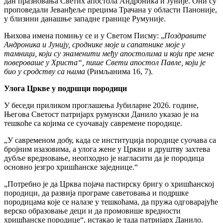
дан празновања Светих апостола Андроника и Јуније. Они су
проповедали Јеванђеље прецима Трачана у области Паноније,
у близини данашње западне границе Румуније.
Њихова имена помињу се и у Светом Писму: „
Поздравите
Андроника и Јунију, сроднике моје и сапатнике моје у
тамници, који су знаменити међу апостолима и који пре мене
повероваше у Христа“, пише Свети апостол Павле, који је
био у сродству са њима
(Римљанима 16, 7).
Улога Цркве у подршци породици
У беседи приликом проглашења Јубиларне 2026. године,
Његова Светост патријарх румунски Данило указао је на
тешкоће са којима се суочавају савремене породице.
„У савременом добу, када се институција породице суочава са
бројним изазовима, а улога жене у Цркви и друштву захтева
дубље вредновање, неопходно је нагласити да је породица
основно језгро хришћанске заједнице.“
„Потребно је да Црква појача пастирску бригу о хришћанској
породици, да развија програме саветовања и подршке
породицама које се налазе у тешкоћама, да пружа одговарајуће
верско образовање деци и да промовише вредности
хришћанске породице“, истакао је тада патријарх Данило.