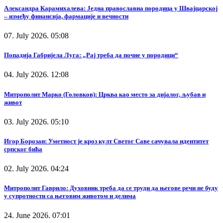
Александра Карамихалева: Једна православна породица у Швајцарској
– између финансија, фармације и вечности
07. July 2026. 05:08
Попадија Габријела Луга: „Рај треба да почне у породици“
04. July 2026. 12:08
Митрополит Марко (Головков): Црква као место за дијалог, љубав и
живот
03. July 2026. 05:10
Игор Борозан: Уметност је кроз култ Светог Саве сачувала идентитет
српског бића
02. July 2026. 04:24
Митрополит Гаврило: Духовник треба да се труди да његове речи не буду
у супротности са његовим животом и делима
24. June 2026. 07:01