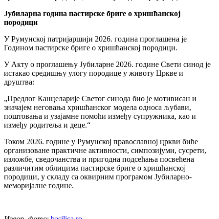
Јубиларна година пастирске бриге о хришћанској
породици
У Румунској патријаршији 2026. година проглашена је
Годином пастирске бриге о хришћанској породици.
У Акту о проглашењу Јубиларне 2026. године Свети синод је
истакао средишњу улогу породице у животу Цркве и
друштва:
„Предлог Канцеларије Светог синода био је мотивисан и
значајем неговања хришћанског модела односа љубави,
поштовања и узајамне помоћи између супружника, као и
између родитеља и деце.“
Током 2026. године у Румунској православној цркви биће
организоване практичне активности, симпозијуми, сусрети,
изложбе, сведочанства и пригодна подсећања посвећена
различитим облицима пастирске бриге о хришћанској
породици, у складу са оквирним програмом Јубиларно-
меморијалне године.
Извор, фото
:
basilica.ro