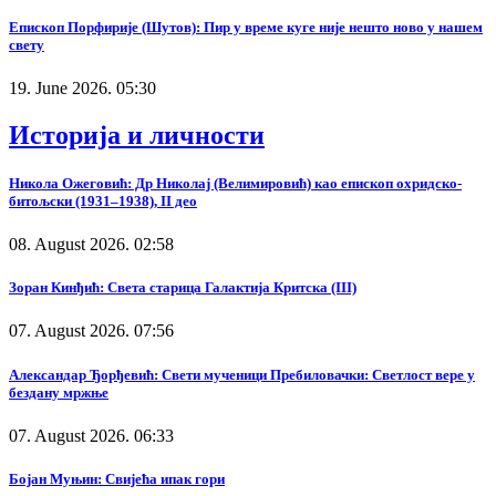
Епископ Порфирије (Шутов): Пир у време куге није нешто ново у нашем
свету
19. June 2026. 05:30
Историја и личности
Никола Ожеговић: Др Николај (Велимировић) као епископ охридско-
битољски (1931–1938), II део
08. August 2026. 02:58
Зоран Кинђић: Света старица Галактија Критска (III)
07. August 2026. 07:56
Александар Ђорђевић: Свети мученици Пребиловачки: Светлост вере у
бездану мржње
07. August 2026. 06:33
Бојан Муњин: Свијећа ипак гори