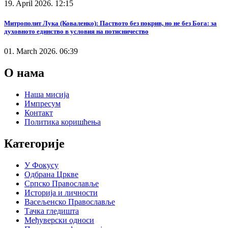
19. April 2026. 12:15
Митрополит Лука (Коваленко): Паството без покрив, но не без Бога: за
духовното единство в условия на потисничество
01. March 2026. 06:39
О нама
Наша мисија
Импресум
Контакт
Политика коришћења
Категорије
У Фокусу
Одбрана Цркве
Српско Православље
Историја и личности
Васељенско Православље
Тачка гледишта
Међуверски односи