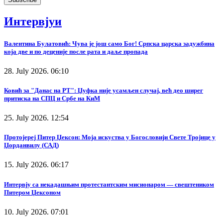
Интервјуи
Валентина Булатовић: Чува је још само Бог! Српска царска задужбина
која две и по деценије после рата и даље пропада
28. July 2026. 06:10
Ковић за "Данас на РТ": Џуфка није усамљен случај, већ део ширег
притиска на СПЦ и Србе на КиМ
25. July 2026. 12:54
Протојереј Питер Џексон: Моја искуства у Богословији Свете Тројице у
Џорданвилу (САД)
15. July 2026. 06:17
Интервју са некадашњим протестантским мисионаром — свештеником
Питером Џексоном
10. July 2026. 07:01