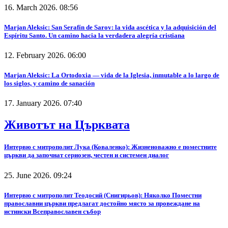
16. March 2026. 08:56
Marjan Aleksic: San Serafín de Sarov: la vida ascética y la adquisición del
Espíritu Santo. Un camino hacia la verdadera alegría cristiana
12. February 2026. 06:00
Marjan Aleksic: La Ortodoxia — vida de la Iglesia, inmutable a lo largo de
los siglos, y camino de sanación
17. January 2026. 07:40
Животът на Църквата
Интервю с митрополит Лука (Коваленко): Жизненоважно е поместните
църкви да започнат сериозен, честен и системен диалог
25. June 2026. 09:24
Интервю с митрополит Теодосий (Снигирьов): Няколко Поместни
православни църкви предлагат достойно място за провеждане на
истински Всеправославен събор