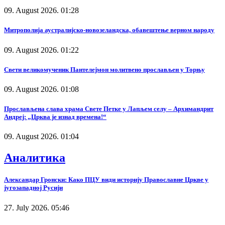
09. August 2026. 01:28
Митрополија аустралијско-новозеландска, обавештење верном народу
09. August 2026. 01:22
Свети великомученик Пантелејмон молитвено прослављен у Торњу
09. August 2026. 01:08
Прослављена слава храма Свете Петке у Лапљем селу – Архимандрит
Андреј: „Црква је изнад времена!“
09. August 2026. 01:04
Аналитика
Александар Гронски: Како ПЦУ види историју Православне Цркве у
југозападној Русији
27. July 2026. 05:46