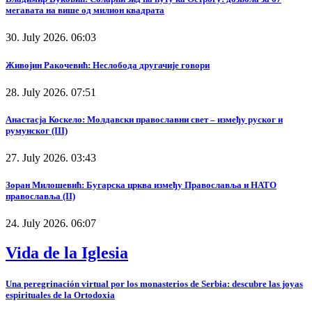
мегавата на више од милион квадрата
30. July 2026. 06:03
Живојин Ракочевић: Неслобода другачије говори
28. July 2026. 07:51
Анастасја Коскело: Молдавски православни свет – између руског и
румунског (III)
27. July 2026. 03:43
Зоран Милошевић: Бугарска црква између Православља и НАТО
православља (II)
24. July 2026. 06:07
Vida de la Iglesia
Una peregrinación virtual por los monasterios de Serbia: descubre las joyas
espirituales de la Ortodoxia