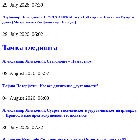
29. July 2026. 07:39
Љубомир Ненадовић: ГРУДА ЗЕМЉЕ – уз 150 година Битке на Вучјем
долу (Митрополит Амфилохије: Беседа)
29. July 2026. 06:02
Тачка гледишта
Александар Живковић: Стегоноше у Намастиру
09. August 2026. 05:57
Тајана Потерјахин: Изазов дигиталне „духовности”
04. August 2026. 06:08
Александар Живковић: Сусрет васељенског и јерусалимског патријарха
– Православље пред искушењем геополитике
30. July 2026. 07:32
Владимир Вуковић: Соларни зид на путу ка Острогу: дозвола за 67