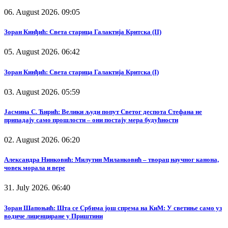
06. August 2026. 09:05
Зоран Кинђић: Света старица Галактија Критска (II)
05. August 2026. 06:42
Зоран Кинђић: Света старица Галактија Критска (I)
03. August 2026. 05:59
Јасмина С. Ћирић: Велики људи попут Светог деспота Стефана не
припадају само прошлости – они постају мера будућности
02. August 2026. 06:20
Александра Нинковић: Милутин Миланковић – творац научног канона,
човек морала и вере
31. July 2026. 06:40
Зоран Шапоњић: Шта се Србима још спрема на КиМ: У светиње само уз
водиче лиценциране у Приштини