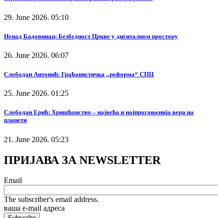
29. June 2026. 05:10
Ненад Бадовинац: Безбедност Цркве у дигиталном простору
26. June 2026. 06:07
Слободан Антонић: Грађанистичка „реформа“ СПЦ
25. June 2026. 01:25
Слободан Ерић: Хришћанство – највећа и најпрогоњенија вера на
планети
21. June 2026. 05:23
ПРИЈАВА ЗА NEWSLETTER
Email
The subscriber's email address.
ваша е-mail адреса