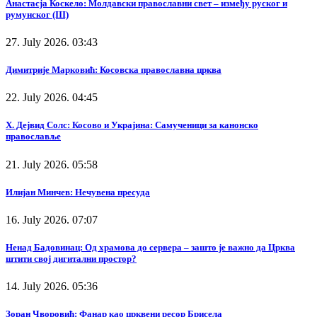
Анастасја Коскело: Молдавски православни свет – између руског и
румунског (III)
27. July 2026. 03:43
Димитрије Марковић: Косовска православна црква
22. July 2026. 04:45
Х. Дејвид Солс: Косово и Украјина: Самученици за канонско
православље
21. July 2026. 05:58
Илијан Минчев: Нечувена пресуда
16. July 2026. 07:07
Ненад Бадовинац: Од храмова до сервера – зашто је важно да Црква
штити свој дигитални простор?
14. July 2026. 05:36
Зоран Чворовић: Фанар као црквени ресор Брисела