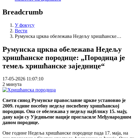
Breadcrumb
У фокусу
Вести
Румунска црква обележава Недељу хришћанске…
Румунска црква обележава Недељу
хришћанске породице: „Породица је
темељ хришћанске заједнице“
17-05-2026 11:07:10
2 минута
Свети синод Румунске православне цркве установио је
2009. године посебну недељу посвећену хришћанској
породици. Она се обележава у недељу најближу 15. мају,
дану који су Уједињене нације прогласиле Међународним
даном породице.
Ове године Недеља хришћанске породице пада 17. маја, на