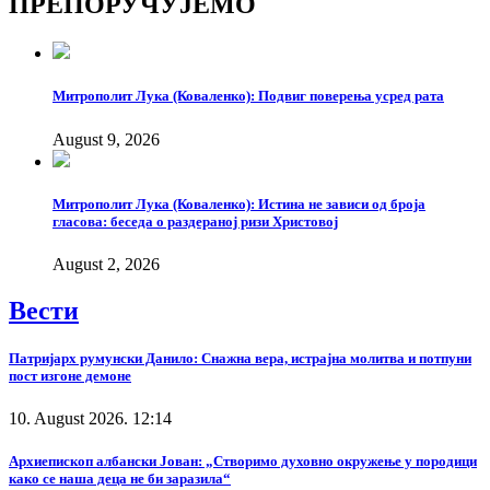
ПРЕПОРУЧУЈЕМО
Link
Митрополит Лука (Коваленко): Подвиг поверења усред рата
August 9, 2026
Митрополит Лука (Коваленко): Истина не зависи од броја
гласова: беседа о раздераној ризи Христовој
August 2, 2026
Вести
Патријарх румунски Данило: Снажна вера, истрајна молитва и потпуни
пост изгоне демоне
10. August 2026. 12:14
Архиепископ албански Јован: „Створимо духовно окружење у породици
како се наша деца не би заразила“