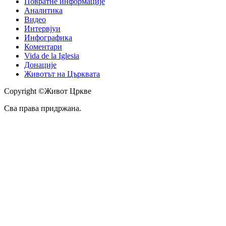
Повратне информације
Аналитика
Видео
Интервјуи
Инфографика
Коментари
Vida de la Iglesia
Донације
Животът на Църквата
Copyright ©Живот Цркве
Сва права придржана.