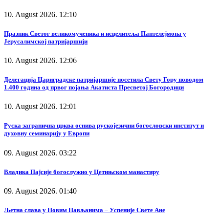
10. August 2026. 12:10
Празник Светог великомученика и исцелитеља Пантелејмона у
Јерусалимској патријаршији
10. August 2026. 12:06
Делегација Цариградске патријаршије посетила Свету Гору поводом
1.400 година од првог појања Акатиста Пресветој Богородици
10. August 2026. 12:01
Руска загранична црква оснива рускојезични богословски институт и
духовну семинарију у Европи
09. August 2026. 03:22
Владика Пајсије богослужио у Цетињском манастиру
09. August 2026. 01:40
Љетна слава у Новим Пављанима – Успеније Свете Ане