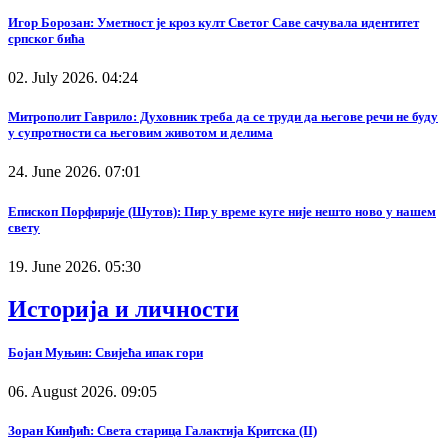
Игор Борозан: Уметност је кроз култ Светог Саве сачувала идентитет
српског бића
02. July 2026. 04:24
Митрополит Гаврило: Духовник треба да се труди да његове речи не буду
у супротности са његовим животом и делима
24. June 2026. 07:01
Епископ Порфирије (Шутов): Пир у време куге није нешто ново у нашем
свету
19. June 2026. 05:30
Историја и личности
Бојан Муњин: Свијећа ипак гори
06. August 2026. 09:05
Зоран Кинђић: Света старица Галактија Критска (II)