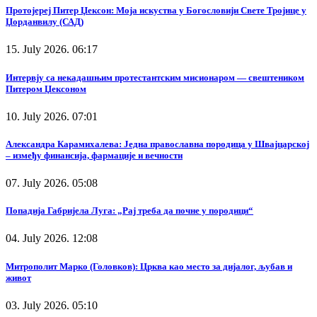
Протојереј Питер Џексон: Моја искуства у Богословији Свете Тројице у
Џорданвилу (САД)
15. July 2026. 06:17
Интервју са некадашњим протестантским мисионаром — свештеником
Питером Џексоном
10. July 2026. 07:01
Александра Карамихалева: Једна православна породица у Швајцарској
– између финансија, фармације и вечности
07. July 2026. 05:08
Попадија Габријела Луга: „Рај треба да почне у породици“
04. July 2026. 12:08
Митрополит Марко (Головков): Црква као место за дијалог, љубав и
живот
03. July 2026. 05:10