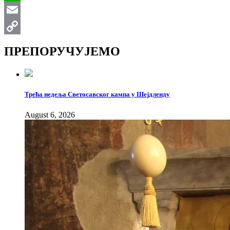
WhatsApp
Email
Copy
ПРЕПОРУЧУЈЕМО
Link
Трећа недеља Светосавског кампа у Шејдленду
August 6, 2026