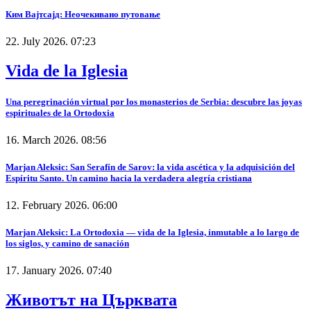
Ким Вајтсајд: Неочекивано путовање
22. July 2026. 07:23
Vida de la Iglesia
Una peregrinación virtual por los monasterios de Serbia: descubre las joyas
espirituales de la Ortodoxia
16. March 2026. 08:56
Marjan Aleksic: San Serafín de Sarov: la vida ascética y la adquisición del
Espíritu Santo. Un camino hacia la verdadera alegría cristiana
12. February 2026. 06:00
Marjan Aleksic: La Ortodoxia — vida de la Iglesia, inmutable a lo largo de
los siglos, y camino de sanación
17. January 2026. 07:40
Животът на Църквата