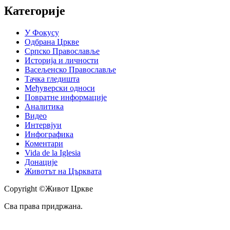
Категорије
У Фокусу
Одбрана Цркве
Српско Православље
Историја и личности
Васељенско Православље
Тачка гледишта
Међуверски односи
Повратне информације
Аналитика
Видео
Интервјуи
Инфографика
Коментари
Vida de la Iglesia
Донације
Животът на Църквата
Copyright ©Живот Цркве
Сва права придржана.