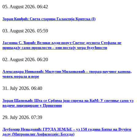
05. August 2026. 06:42
Зоран Кинђић: Света старица Галактија Критска (I)
03. August 2026. 05:59
Јасмина С. Ћирић: Велики људи попут Светог деспота Стефана не
припадају само прошлости – они постају мера будућности
02. August 2026. 06:20
Александра Нинковић: Милутин Миланковић – творац научног канона,
човек морала и вере
31. July 2026. 06:40
Зоран Шапоњић: Шта се Србима још спрема на КиМ: У светиње само уз
водиче лиценциране у Приштини
29. July 2026. 07:39
Љубомир Ненадовић: ГРУДА ЗЕМЉЕ – уз 150 година Битке на Вучјем
долу (Митрополит Амфилохије: Беседа)