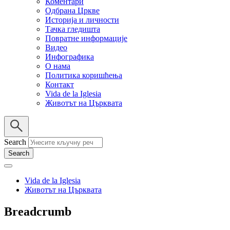
Коментари
Одбрана Цркве
Историја и личности
Тачка гледишта
Повратне информације
Видео
Инфографика
О нама
Политика коришћења
Контакт
Vida de la Iglesia
Животът на Църквата
Search
Vida de la Iglesia
Животът на Църквата
Breadcrumb