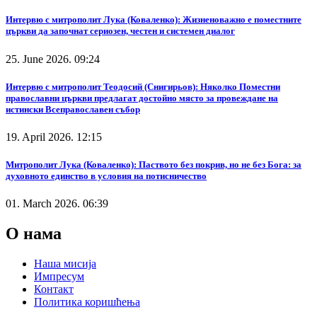
Интервю с митрополит Лука (Коваленко): Жизненоважно е поместните
църкви да започнат сериозен, честен и системен диалог
25. June 2026. 09:24
Интервю с митрополит Теодосий (Снигирьов): Няколко Поместни
православни църкви предлагат достойно място за провеждане на
истински Всеправославен събор
19. April 2026. 12:15
Митрополит Лука (Коваленко): Паството без покрив, но не без Бога: за
духовното единство в условия на потисничество
01. March 2026. 06:39
О нама
Наша мисија
Импресум
Контакт
Политика коришћења