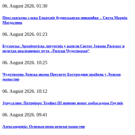
06. August 2026. 01:30
Прослављена слава Епархије будимљанско-никшићке – Света Марија
Магдалина
06. August 2026. 01:23
Бугарска: Архијерејска литургија у капели Светог Јована Рилског и
почетак поклоничког пута „Рилски Чудотворац“
06. August 2026. 10:25
Чудотворна Донска икона Пресвете Богородице враћена у Донски
манастир
06. August 2026. 10:12
Јерусалим: Патријарх Теофил III примио новог амбасадора Грузије
06. August 2026. 09:41
Александрија: Основан нови женски манастир