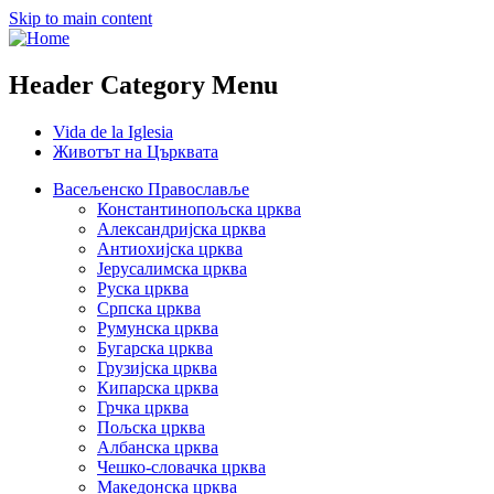
Skip to main content
Header Category Menu
Vida de la Iglesia
Животът на Църквата
Васељенско Православље
Константинопољска црква
Александријска црква
Антиохијска црква
Јерусалимска црква
Руска црква
Српска црква
Румунска црква
Бугарска црква
Грузијска црква
Кипарска црква
Грчка црква
Пољска црква
Албанска црква
Чешко-словачка црква
Македонска црква