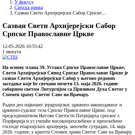
У фокусу
Српска црква
Сазван Свети Архијерејски Сабор Српске…
Сазван Свети Архијерејски Сабор
Српске Православне Цркве
12-05-2026 10:55:42
1 минута
На основу члана 59. Устава Српске Православне Цркве,
Свети Архијерејски Синод Српске Православне Цркве је
сазвао Свети Архијерејски Сабор у његово редовно
заседање које ће свечано почети 13. маја 2026. године
саборном светом Литургијом са Призивом Духа Светог у
Спомен храму Светог Саве на Врачару.
Радни део највишег јерархијског, црквено-законодавног и
црквено-судског тела Српске Православне Цркве, под
председништвом Његове Светости Патријарха српског г.
Порфирија и уз учешће високопреосвећене и преосвећене
господе епархијских архијереја, започеће сутрадан, 14. маја
2026. године, у крипти Спомен храма Светог Саве на Врачару.