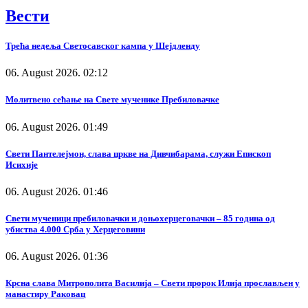
Вести
Трећа недеља Светосавског кампа у Шејдленду
06. August 2026. 02:12
Молитвено сећање на Свете мученике Пребиловачке
06. August 2026. 01:49
Свети Пантелејмон, слава цркве на Дивчибарама, служи Епископ
Исихије
06. August 2026. 01:46
Свети мученици пребиловачки и доњохерцеговачки – 85 година од
убиства 4.000 Срба у Херцеговини
06. August 2026. 01:36
Крсна слава Митрополита Василија – Свети пророк Илија прослављен у
манастиру Раковац