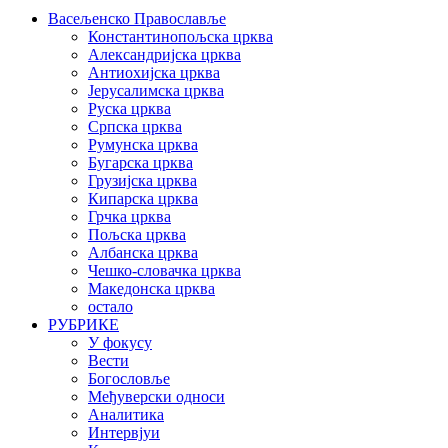
Васељенско Православље
Константинопољска црква
Александријска црква
Антиохијска црква
Јерусалимска црква
Руска црква
Српска црква
Румунска црква
Бугарска црква
Грузијска црква
Кипарска црква
Грчка црква
Пољска црква
Албанска црква
Чешко-словачка црква
Македонска црква
остало
РУБРИКЕ
У фокусу
Вести
Богословље
Међуверски односи
Аналитика
Интервјуи