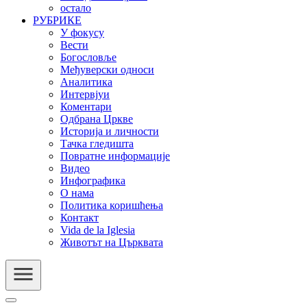
остало
РУБРИКЕ
У фокусу
Вести
Богословље
Међуверски односи
Аналитика
Интервјуи
Коментари
Одбрана Цркве
Историја и личности
Тачка гледишта
Повратне информације
Видео
Инфографика
О нама
Политика коришћења
Контакт
Vida de la Iglesia
Животът на Църквата