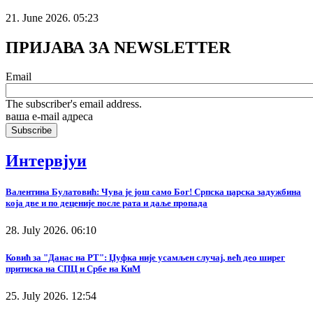
21. June 2026. 05:23
ПРИЈАВА ЗА NEWSLETTER
Email
The subscriber's email address.
ваша е-mail адреса
Интервјуи
Валентина Булатовић: Чува је још само Бог! Српска царска задужбина
која две и по деценије после рата и даље пропада
28. July 2026. 06:10
Ковић за "Данас на РТ": Џуфка није усамљен случај, већ део ширег
притиска на СПЦ и Србе на КиМ
25. July 2026. 12:54