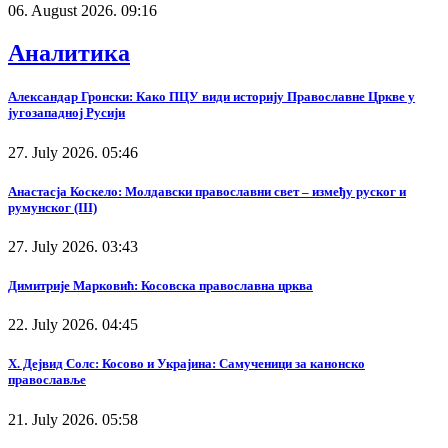
06. August 2026. 09:16
Аналитика
Александар Гронски: Како ПЦУ види историју Православне Цркве у
југозападној Русији
27. July 2026. 05:46
Анастасја Коскело: Молдавски православни свет – између руског и
румунског (III)
27. July 2026. 03:43
Димитрије Марковић: Косовска православна црква
22. July 2026. 04:45
Х. Дејвид Солс: Косово и Украјина: Самученици за канонско
православље
21. July 2026. 05:58