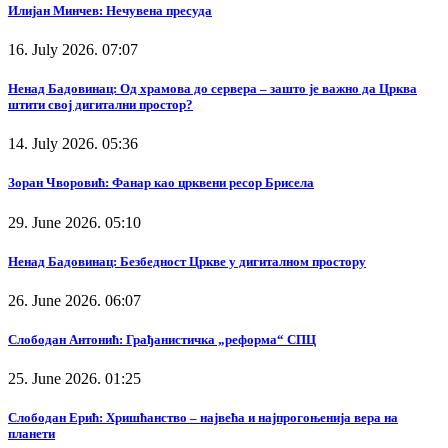
Илијан Минчев: Нечувена пресуда
16. July 2026. 07:07
Ненад Бадовинац: Од храмова до сервера – зашто је важно да Црква
штити свој дигитални простор?
14. July 2026. 05:36
Зоран Чворовић: Фанар као црквени ресор Брисела
29. June 2026. 05:10
Ненад Бадовинац: Безбедност Цркве у дигиталном простору
26. June 2026. 06:07
Слободан Антонић: Грађанистичка „реформа“ СПЦ
25. June 2026. 01:25
Слободан Ерић: Хришћанство – највећа и најпрогоњенија вера на
планети