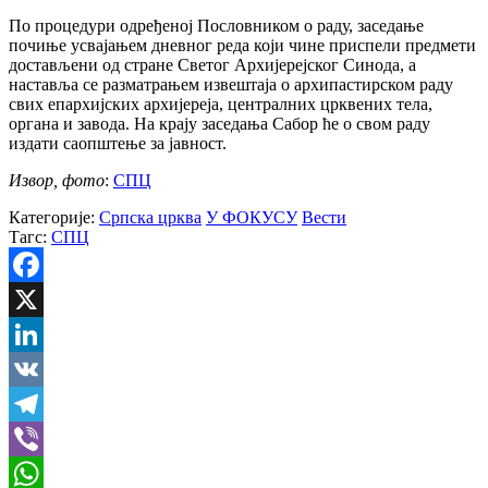
По процедури одређеној Пословником о раду, заседање
почиње усвајањем дневног реда који чине приспели предмети
достављени од стране Светог Архијерејског Синода, а
наставља се разматрањем извештаја о архипастирском раду
свих епархијских архијереја, централних црквених тела,
органа и завода. На крају заседања Сабор ће о свом раду
издати саопштење за јавност.
Извор, фото
:
СПЦ
Категорије:
Српска црква
У ФОКУСУ
Вести
Тагс:
СПЦ
Facebook
X
LinkedIn
VK
Telegram
Viber