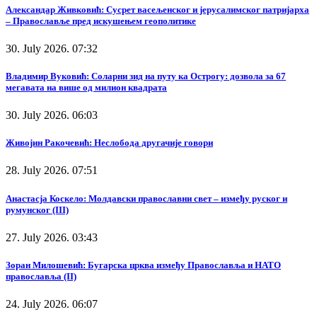
Александар Живковић: Сусрет васељенског и јерусалимског патријарха
– Православље пред искушењем геополитике
30. July 2026. 07:32
Владимир Вуковић: Соларни зид на путу ка Острогу: дозвола за 67
мегавата на више од милион квадрата
30. July 2026. 06:03
Живојин Ракочевић: Неслобода другачије говори
28. July 2026. 07:51
Анастасја Коскело: Молдавски православни свет – између руског и
румунског (III)
27. July 2026. 03:43
Зоран Милошевић: Бугарска црква између Православља и НАТО
православља (II)
24. July 2026. 06:07