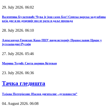
29. July 2026. 06:02
Валентина Булатовић: Чува је још само Бог! Српска царска задужбина
која две и по деценије после рата и даље пропада
28. July 2026. 06:10
Александар Гронски: Како ПЦУ види историју Православне Цркве у
југозападној Русији
27. July 2026. 05:46
Марина Тодић: Света царица Кетеван
23. July 2026. 06:36
Тачка гледишта
Тајана Потерјахин: Изазов дигиталне „духовности”
04. August 2026. 06:08