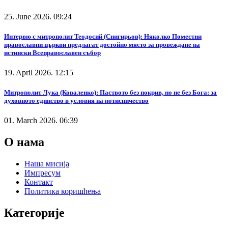
25. June 2026. 09:24
Интервю с митрополит Теодосий (Снигирьов): Няколко Поместни
православни църкви предлагат достойно място за провеждане на
истински Всеправославен събор
19. April 2026. 12:15
Митрополит Лука (Коваленко): Паството без покрив, но не без Бога: за
духовното единство в условия на потисничество
01. March 2026. 06:39
О нама
Наша мисија
Импресум
Контакт
Политика коришћења
Категорије