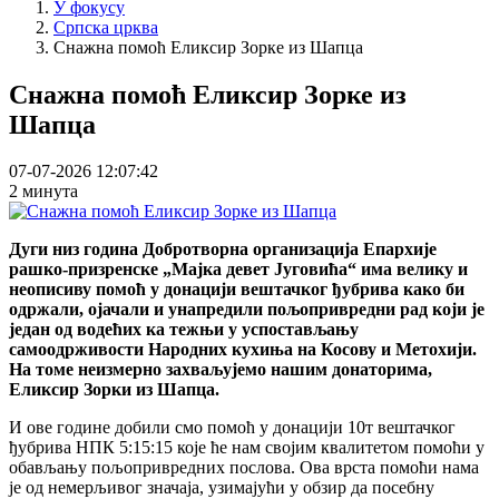
У фокусу
Српска црква
Снажна помоћ Еликсир Зорке из Шапца
Снажна помоћ Еликсир Зорке из
Шапца
07-07-2026 12:07:42
2 минута
Дуги низ година Добротворна организација Епархије
рашко-призренске „Мајка девет Југовића“ има велику и
неописиву помоћ у донацији вештачког ђубрива како би
одржали, ојачали и унапредили пољопривредни рад који је
један од водећих ка тежњи у успостављању
самоодрживости Народних кухиња на Косову и Метохији.
На томе неизмерно захваљујемо нашим донаторима,
Еликсир Зорки из Шапца.
И ове године добили смо помоћ у донацији 10т вештачког
ђубрива НПК 5:15:15 које ће нам својим квалитетом помоћи у
обављању пољопривредних послова. Ова врста помоћи нама
је од немерљивог значаја, узимајући у обзир да посебну