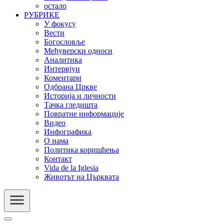
остало
РУБРИКЕ
У фокусу
Вести
Богословље
Међуверски односи
Аналитика
Интервјуи
Коментари
Одбрана Цркве
Историја и личности
Тачка гледишта
Повратне информације
Видео
Инфографика
О нама
Политика коришћења
Контакт
Vida de la Iglesia
Животът на Църквата