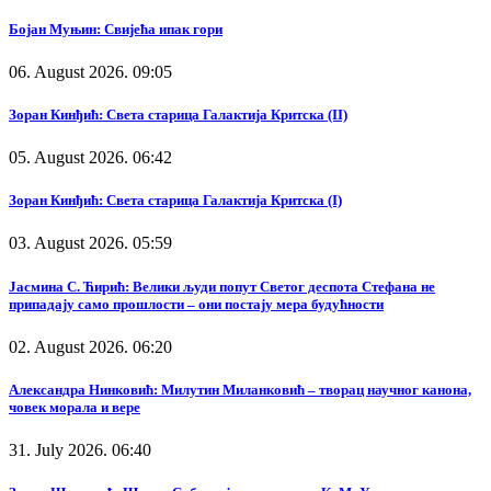
Бојан Муњин: Свијећа ипак гори
06. August 2026. 09:05
Зоран Кинђић: Света старица Галактија Критска (II)
05. August 2026. 06:42
Зоран Кинђић: Света старица Галактија Критска (I)
03. August 2026. 05:59
Јасмина С. Ћирић: Велики људи попут Светог деспота Стефана не
припадају само прошлости – они постају мера будућности
02. August 2026. 06:20
Александра Нинковић: Милутин Миланковић – творац научног канона,
човек морала и вере
31. July 2026. 06:40