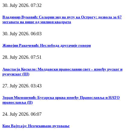
30. July 2026. 07:32
Владимир Вуковић: Соларни зид на путу ка Острогу: дозвола за 67
мегавата на више од милион квадрата
30. July 2026. 06:03
Живојин Ракочевић: Неслобода другачије говори
28. July 2026. 07:51
Анастасја Коскело: Молдавски православни свет – између руског и
румунског (III)
27. July 2026. 03:43
Зоран Милошевић: Бугарска црква између Православља и НАТО
православља (II)
24. July 2026. 06:07
Ким Вајтсајд: Неочекивано путовање