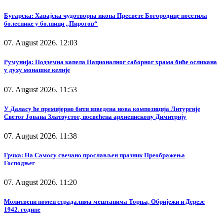
Бугарска: Хавајска чудотворна икона Пресвете Богородице посетила
болеснике у болници „Пирогов“
07. August 2026. 12:03
Румунија: Подземна капела Националног саборног храма биће осликана
у духу монашке келије
07. August 2026. 11:53
У Даласу ће премијерно бити изведена нова композиција Литургије
Светог Јована Златоустог, посвећена архиепископу Димитрију
07. August 2026. 11:38
Грчка: На Самосу свечано прослављен празник Преображења
Господњег
07. August 2026. 11:20
Молитвени помен страдалима мештанима Торња, Обријежи и Дерезе
1942. године