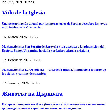
22. July 2026. 07:23
Vida de la Iglesia
Una peregrinación virtual por los monasterios de Serbia: descubre las joyas
espirituales de la Ortodoxia
16. March 2026. 08:56
Marjan Aleksic: San Serafín de Sarov: la vida ascética y la adquisición del
Espíritu Santo. Un camino hacia la verdadera alegría cristiana
12. February 2026. 06:00
Marjan Aleksic: La Ortodoxia — vida de la Iglesia, inmutable a lo largo de
los siglos, y camino de sanación
17. January 2026. 07:40
Животът на Църквата
Интервю с митрополит Лука (Коваленко): Жизненоважно е поместните
църкви да започнат сериозен, честен и системен диалог