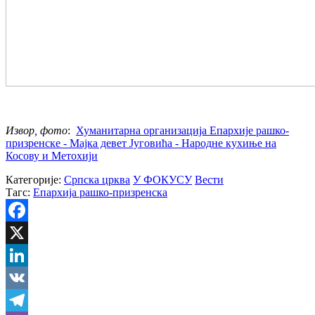
Извор, фото
:
Хуманитарна организација Епархије рашко-
призренске - Мајка девет Југовића - Народне кухиње на
Косову и Метохији
Категорије:
Српска црква
У ФОКУСУ
Вести
Тагс:
Епархија рашко-призренска
Facebook
X
LinkedIn
VK