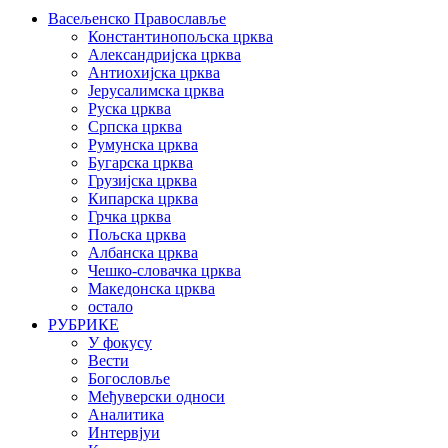
Васељенско Православље
Константинопољска црква
Александријска црква
Антиохијска црква
Јерусалимска црква
Руска црква
Српска црква
Румунска црква
Бугарска црква
Грузијска црква
Кипарска црква
Грчка црква
Пољска црква
Албанска црква
Чешко-словачка црква
Македонска црква
остало
РУБРИКЕ
У фокусу
Вести
Богословље
Међуверски односи
Аналитика
Интервјуи