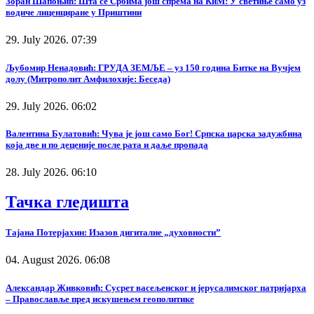
Зоран Шапоњић: Шта се Србима још спрема на КиМ: У светиње само уз
водиче лиценциране у Приштини
29. July 2026. 07:39
Љубомир Ненадовић: ГРУДА ЗЕМЉЕ – уз 150 година Битке на Вучјем
долу (Митрополит Амфилохије: Беседа)
29. July 2026. 06:02
Валентина Булатовић: Чува је још само Бог! Српска царска задужбина
која две и по деценије после рата и даље пропада
28. July 2026. 06:10
Тачка гледишта
Тајана Потерјахин: Изазов дигиталне „духовности”
04. August 2026. 06:08
Александар Живковић: Сусрет васељенског и јерусалимског патријарха
– Православље пред искушењем геополитике