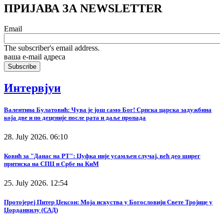
ПРИЈАВА ЗА NEWSLETTER
Email
The subscriber's email address.
ваша е-mail адреса
Интервјуи
Валентина Булатовић: Чува је још само Бог! Српска царска задужбина
која две и по деценије после рата и даље пропада
28. July 2026. 06:10
Ковић за "Данас на РТ": Џуфка није усамљен случај, већ део ширег
притиска на СПЦ и Србе на КиМ
25. July 2026. 12:54
Протојереј Питер Џексон: Моја искуства у Богословији Свете Тројице у
Џорданвилу (САД)