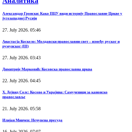
Аналитика
Александар Гронски: Како ПЦУ види историју Православне Цркве у
југозападној Русији
27. July 2026. 05:46
Анастасја Коскело: Молдавски православни свет – између руског и
румунског (III)
27. July 2026. 03:43
Димитрије Марковић: Косовска православна црква
22. July 2026. 04:45
Х. Дејвид Солс: Косово и Украјина: Самученици за канонско
православље
21. July 2026. 05:58
Илијан Минчев: Нечувена пресуда
16. July 2026. 07:07