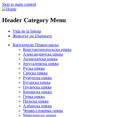
Skip to main content
Header Category Menu
Vida de la Iglesia
Животът на Църквата
Васељенско Православље
Константинопољска црква
Александријска црква
Антиохијска црква
Јерусалимска црква
Руска црква
Српска црква
Румунска црква
Бугарска црква
Грузијска црква
Кипарска црква
Грчка црква
Пољска црква
Албанска црква
Чешко-словачка црква
Македонска црква