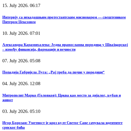
15. July 2026. 06:17
Интервју са некадашњим протестантским мисионаром — свештеником
Питером Џексоном
10. July 2026. 07:01
Александра Карамихалева: Једна православна породица у Швајцарској
– између финансија, фармације и вечности
07. July 2026. 05:08
Попадија Габријела Луга: „Рај треба да почне у породици“
04. July 2026. 12:08
Митрополит Марко (Головков): Црква као место за дијалог, љубав и
живот
03. July 2026. 05:10
Игор Борозан: Уметност је кроз култ Светог Саве сачувала идентитет
српског бића