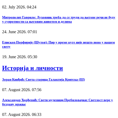
02. July 2026. 04:24
Митрополит Гаврило: Духовник треба да се труди да његове речи не буду
у супротности са његовим животом и делима
24. June 2026. 07:01
Епископ Порфирије (Шутов): Пир у време куге није нешто ново у нашем
свету
19. June 2026. 05:30
Историја и личности
Зоран Кинђић: Света старица Галактија Критска (III)
07. August 2026. 07:56
Александар Ђорђевић: Свети мученици Пребиловачки: Светлост вере у
бездану мржње
07. August 2026. 06:33