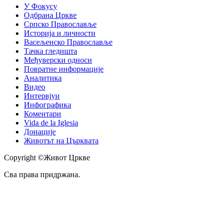
У Фокусу
Одбрана Цркве
Српско Православље
Историја и личности
Васељенско Православље
Тачка гледишта
Међуверски односи
Повратне информације
Аналитика
Видео
Интервјуи
Инфографика
Коментари
Vida de la Iglesia
Донације
Животът на Църквата
Copyright ©Живот Цркве
Сва права придржана.