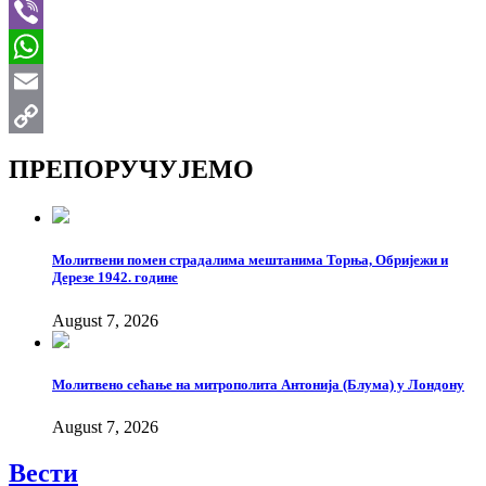
Telegram
Viber
WhatsApp
Email
Copy
ПРЕПОРУЧУЈЕМО
Link
Молитвени помен страдалима мештанима Торња, Обријежи и
Дерезе 1942. године
August 7, 2026
Молитвено сећање на митрополита Антонија (Блума) у Лондону
August 7, 2026
Вести