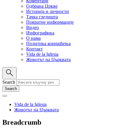
Коментари
Одбрана Цркве
Историја и личности
Тачка гледишта
Повратне информације
Видео
Инфографика
О нама
Политика коришћења
Контакт
Vida de la Iglesia
Животът на Църквата
Search
Vida de la Iglesia
Животът на Църквата
Breadcrumb