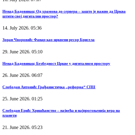
Ненад Бадовинац: Од храмова до сервера – зашто је важно да Црква
штити свој дигитални простор?
14. July 2026. 05:36
Зоран Чворовић: Фанар као црквени ресор Брисела
29. June 2026. 05:10
Ненад Бадовинац: Безбедност Цркве у дигиталном простору
26. June 2026. 06:07
Слободан Антонић: Грађанистичка „реформа“ СПЦ
25. June 2026. 01:25
Слободан Ерић: Хришћанство – највећа и најпрогоњенија вера на
планети
21. June 2026. 05:23