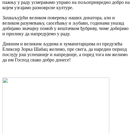
пажњу у раду усмеравамо управо на пољопривредно добро на
којем узгајамо разноврсне културе.
Захваљујући великом поверењу наших донатора, али и
великом разумевању, саосећању и љубави, годинама уназад
добијамо значајну помоћ у вештачком ђубриву, чиме добијамо
и прилику да напредујемо у раду.
Дивним и великим људима и хуманитарцима из предузећа
Еликсир Зорка Шабац желимо, пре свега, да наредни период
послују још успешније и напредније, а поред тога им желимо
да им Господ свако добро донесе!