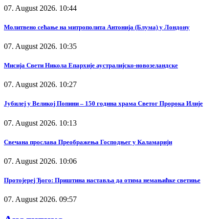
07. August 2026. 10:44
Молитвено сећање на митрополита Антонија (Блума) у Лондону
07. August 2026. 10:35
Мисија Свети Никола Епархије аустралијско-новозеландске
07. August 2026. 10:27
Јубилеј у Великој Попини – 150 година храма Светог Пророка Илије
07. August 2026. 10:13
Свечана прослава Преображења Господњег у Каламарији
07. August 2026. 10:06
Протојереј Ђого: Приштина наставља да отима немањићке светиње
07. August 2026. 09:57