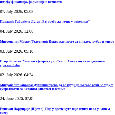
између финансија, фармације и вечности
07. July 2026. 05:08
Попадија Габријела Луга: „Рај треба да почне у породици“
04. July 2026. 12:08
Митрополит Марко (Головков): Црква као место за дијалог, љубав и живот
03. July 2026. 05:10
Игор Борозан: Уметност је кроз култ Светог Саве сачувала идентитет
српског бића
02. July 2026. 04:24
Митрополит Гаврило: Духовник треба да се труди да његове речи не буду у
супротности са његовим животом и делима
24. June 2026. 07:01
Епископ Порфирије (Шутов): Пир у време куге није нешто ново у нашем
свету