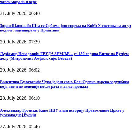
човек морала и вере
31. July 2026. 06:40
Зоран Шапоњић: Шта се Србима још спрема на КиМ: У светиње само уз
водиче лиценциране у Приштини
29. July 2026. 07:39
Љубомир Ненадовић: ГРУДА ЗЕМЉЕ – уз 150 година Битке на Вучјем
долу (Митрополит Амфилохије: Беседа)
29. July 2026. 06:02
Валентина Булатовић: Чува је још само Бог! Српска царска задужбина
која две и по деценије после рата и даље пропада
28. July 2026. 06:10
Александар Гронски: Како ПЦУ види историју Православне Цркве у
југозападној Русији
27. July 2026. 05:46