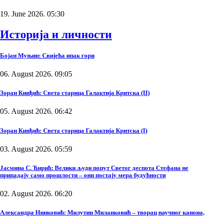
19. June 2026. 05:30
Историја и личности
Бојан Муњин: Свијећа ипак гори
06. August 2026. 09:05
Зоран Кинђић: Света старица Галактија Критска (II)
05. August 2026. 06:42
Зоран Кинђић: Света старица Галактија Критска (I)
03. August 2026. 05:59
Јасмина С. Ћирић: Велики људи попут Светог деспота Стефана не
припадају само прошлости – они постају мера будућности
02. August 2026. 06:20
Александра Нинковић: Милутин Миланковић – творац научног канона,