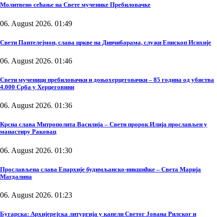
Молитвено сећање на Свете мученике Пребиловачке
06. August 2026. 01:49
Свети Пантелејмон, слава цркве на Дивчибарама, служи Епископ Исихије
06. August 2026. 01:46
Свети мученици пребиловачки и доњохерцеговачки – 85 година од убиства
4.000 Срба у Херцеговини
06. August 2026. 01:36
Крсна слава Митрополита Василија – Свети пророк Илија прослављен у
манастиру Раковац
06. August 2026. 01:30
Прослављена слава Епархије будимљанско-никшићке – Света Марија
Магдалина
06. August 2026. 01:23
Бугарска: Архијерејска литургија у капели Светог Јована Рилског и