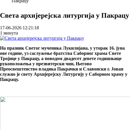
Пакрацу
Breadcrumb
Света архијерејска литургија у Пакрацу
17-06-2026 12:21:18
1 минута
На празник Светог мученика Лукилијана, у уторак 16. јуна
ове године, уз саслужење братства Саборног храма Свете
Тројице у Пакрацу, а поводом двадесет девете годишњице
рукоположења у презвитерски чин, Његово
Преосвештенство владика Пакрачки и Славонски г. Јован
служио је свету Архијерејску Литургију у Саборном храму у
Пакрацу.