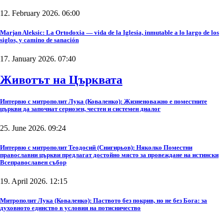
12. February 2026. 06:00
Marjan Aleksic: La Ortodoxia — vida de la Iglesia, inmutable a lo largo de los
siglos, y camino de sanación
17. January 2026. 07:40
Животът на Църквата
Интервю с митрополит Лука (Коваленко): Жизненоважно е поместните
църкви да започнат сериозен, честен и системен диалог
25. June 2026. 09:24
Интервю с митрополит Теодосий (Снигирьов): Няколко Поместни
православни църкви предлагат достойно място за провеждане на истински
Всеправославен събор
19. April 2026. 12:15
Митрополит Лука (Коваленко): Паството без покрив, но не без Бога: за
духовното единство в условия на потисничество