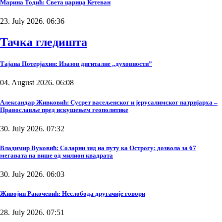
Марина Тодић: Света царица Кетеван
23. July 2026. 06:36
Тачка гледишта
Тајана Потерјахин: Изазов дигиталне „духовности”
04. August 2026. 06:08
Александар Живковић: Сусрет васељенског и јерусалимског патријарха –
Православље пред искушењем геополитике
30. July 2026. 07:32
Владимир Вуковић: Соларни зид на путу ка Острогу: дозвола за 67
мегавата на више од милион квадрата
30. July 2026. 06:03
Живојин Ракочевић: Неслобода другачије говори
28. July 2026. 07:51