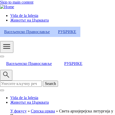
Skip to main content
Vida de la Iglesia
Животът на Църквата
Header
Category
Васељенско Православље
РУБРИКЕ
Menu
Васељенско Православље
РУБРИКЕ
Search
Vida de la Iglesia
Животът на Църквата
У фокусу
Српска црква
Света архијерејска литургија у