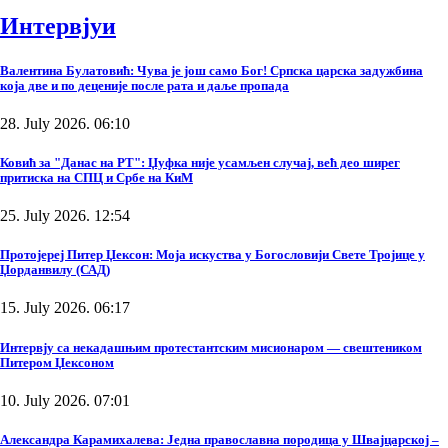
Интервјуи
Валентина Булатовић: Чува је још само Бог! Српска царска задужбина
која две и по деценије после рата и даље пропада
28. July 2026. 06:10
Ковић за "Данас на РТ": Џуфка није усамљен случај, већ део ширег
притиска на СПЦ и Србе на КиМ
25. July 2026. 12:54
Протојереј Питер Џексон: Моја искуства у Богословији Свете Тројице у
Џорданвилу (САД)
15. July 2026. 06:17
Интервју са некадашњим протестантским мисионаром — свештеником
Питером Џексоном
10. July 2026. 07:01
Александра Карамихалева: Једна православна породица у Швајцарској –