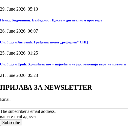
29. June 2026. 05:10
Ненад Бадовинац: Безбедност Цркве у дигиталном простору
26. June 2026. 06:07
Слободан Антонић: Грађанистичка „реформа“ СПЦ
25. June 2026. 01:25
Слободан Ерић: Хришћанство – највећа и најпрогоњенија вера на планети
21. June 2026. 05:23
ПРИЈАВА ЗА NEWSLETTER
Email
The subscriber's email address.
ваша е-mail адреса