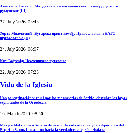
Анастасја Коскело: Молдавски православни свет – између руског и
румунског (III)
27. July 2026. 03:43
Зоран Милошевић: Бугарска црква између Православља и НАТО
православља (II)
24. July 2026. 06:07
Ким Вајтсајд: Неочекивано путовање
22. July 2026. 07:23
Vida de la Iglesia
Una peregrinación virtual por los monasterios de Serbia: descubre las joyas
espirituales de la Ortodoxia
16. March 2026. 08:56
Marjan Aleksic: San Serafín de Sarov: la vida ascética y la adquisición del
Espíritu Santo. Un camino hacia la verdadera alegría cristiana