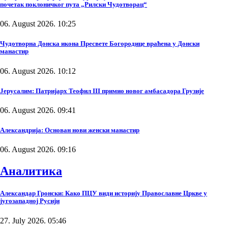
почетак поклоничког пута „Рилски Чудотворац“
06. August 2026. 10:25
Чудотворна Донска икона Пресвете Богородице враћена у Донски
манастир
06. August 2026. 10:12
Јерусалим: Патријарх Теофил III примио новог амбасадора Грузије
06. August 2026. 09:41
Александрија: Основан нови женски манастир
06. August 2026. 09:16
Аналитика
Александар Гронски: Како ПЦУ види историју Православне Цркве у
југозападној Русији
27. July 2026. 05:46