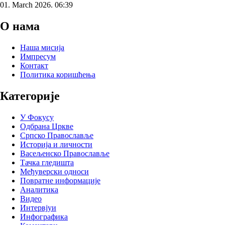
01. March 2026. 06:39
О нама
Наша мисија
Импресум
Контакт
Политика коришћења
Категорије
У Фокусу
Одбрана Цркве
Српско Православље
Историја и личности
Васељенско Православље
Тачка гледишта
Међуверски односи
Повратне информације
Аналитика
Видео
Интервјуи
Инфографика