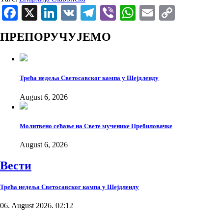
Facebook
X
LinkedIn
VK
Telegram
Viber
WhatsApp
Email
Copy
Link
ПРЕПОРУЧУЈЕМО
Трећа недеља Светосавског кампа у Шејдленду
August 6, 2026
Молитвено сећање на Свете мученике Пребиловачке
August 6, 2026
Вести
Трећа недеља Светосавског кампа у Шејдленду
06. August 2026. 02:12