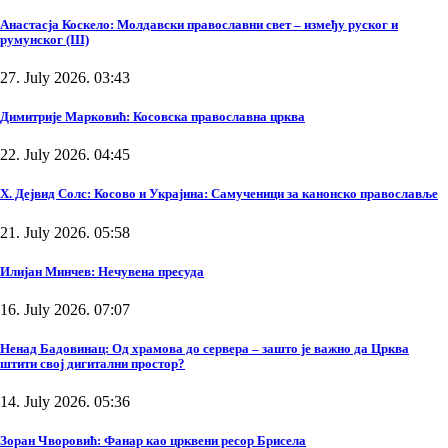
Анастасја Коскело: Молдавски православни свет – између руског и
румунског (III)
27. July 2026. 03:43
Димитрије Марковић: Косовска православна црква
22. July 2026. 04:45
Х. Дејвид Солс: Косово и Украјина: Самученици за канонско православље
21. July 2026. 05:58
Илијан Минчев: Нечувена пресуда
16. July 2026. 07:07
Ненад Бадовинац: Од храмова до сервера – зашто је важно да Црква
штити свој дигитални простор?
14. July 2026. 05:36
Зоран Чворовић: Фанар као црквени ресор Брисела