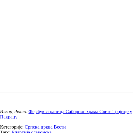
Извор, фото
:
Фејсбук страница Саборног храма Свете Тројице у
Пакрацу
Категорије:
Српска црква
Вести
Тагс:
Епархија славонска