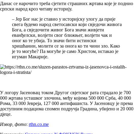
Данас се нарочито треба сјетити страшних жртава које је поднио
српски народ кроз читаву историју.
– Јер Бог нас је ставио у историјску улогу да прије
свега будемо народ светосавски који свједочи живога
Бога, а свједочити живог Бога значи живјети
еванђелски, волјети свог ближњег, волјети чак и
оног ко те убија. То значи бити истински
хришћанин, молити се за онога ко ти чини зло. Како
је то могуће? Па могуће је само Христом, истакао је
игуман Макарије.
У логору Јасеновац током Другог свјетског рата страдало је 700
000 жртава усташког злочина, међу којима 500 000 Срба, 40 000
Рома, 33 000 Јевреја, 127 000 антифашиста. У Јасеновцу је према
доступним подацима спомен подручја Градина, убијено и 20 000
дјеце.
Извор, фото
:
rthn.co.me