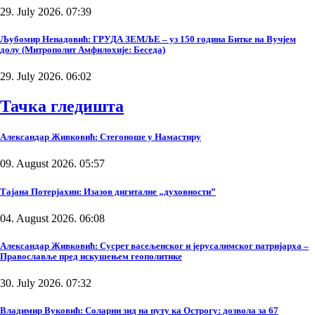
29. July 2026. 07:39
Љубомир Ненадовић: ГРУДА ЗЕМЉЕ – уз 150 година Битке на Вучјем
долу (Митрополит Амфилохије: Беседа)
29. July 2026. 06:02
Тачка гледишта
Александар Живковић: Стегоноше у Намастиру
09. August 2026. 05:57
Тајана Потерјахин: Изазов дигиталне „духовности”
04. August 2026. 06:08
Александар Живковић: Сусрет васељенског и јерусалимског патријарха –
Православље пред искушењем геополитике
30. July 2026. 07:32
Владимир Вуковић: Соларни зид на путу ка Острогу: дозвола за 67