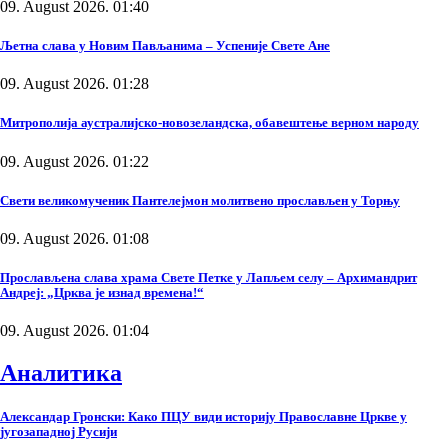
09. August 2026. 01:40
Љетна слава у Новим Пављанима – Успеније Свете Ане
09. August 2026. 01:28
Митрополија аустралијско-новозеландска, обавештење верном народу
09. August 2026. 01:22
Свети великомученик Пантелејмон молитвено прослављен у Торњу
09. August 2026. 01:08
Прослављена слава храма Свете Петке у Лапљем селу – Архимандрит
Андреј: „Црква је изнад времена!“
09. August 2026. 01:04
Аналитика
Александар Гронски: Како ПЦУ види историју Православне Цркве у
југозападној Русији