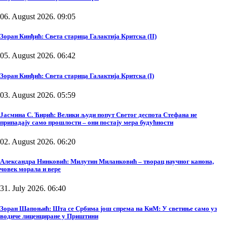
06. August 2026. 09:05
Зоран Кинђић: Света старица Галактија Критска (II)
05. August 2026. 06:42
Зоран Кинђић: Света старица Галактија Критска (I)
03. August 2026. 05:59
Јасмина С. Ћирић: Велики људи попут Светог деспота Стефана не
припадају само прошлости – они постају мера будућности
02. August 2026. 06:20
Александра Нинковић: Милутин Миланковић – творац научног канона,
човек морала и вере
31. July 2026. 06:40
Зоран Шапоњић: Шта се Србима још спрема на КиМ: У светиње само уз
водиче лиценциране у Приштини