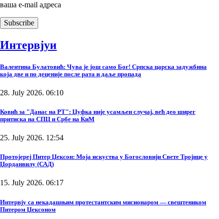
ваша е-mail адреса
Интервјуи
Валентина Булатовић: Чува је још само Бог! Српска царска задужбина
која две и по деценије после рата и даље пропада
28. July 2026. 06:10
Ковић за "Данас на РТ": Џуфка није усамљен случај, већ део ширег
притиска на СПЦ и Србе на КиМ
25. July 2026. 12:54
Протојереј Питер Џексон: Моја искуства у Богословији Свете Тројице у
Џорданвилу (САД)
15. July 2026. 06:17
Интервју са некадашњим протестантским мисионаром — свештеником
Питером Џексоном