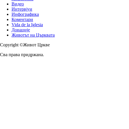
Видео
Интервјуи
Инфографика
Коментари
Vida de la Iglesia
Донације
Животът на Църквата
Copyright ©Живот Цркве
Сва права придржана.