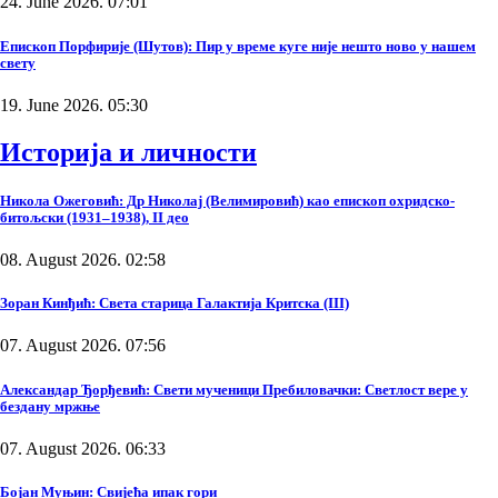
24. June 2026. 07:01
Епископ Порфирије (Шутов): Пир у време куге није нешто ново у нашем
свету
19. June 2026. 05:30
Историја и личности
Никола Ожеговић: Др Николај (Велимировић) као епископ охридско-
битољски (1931–1938), II део
08. August 2026. 02:58
Зоран Кинђић: Света старица Галактија Критска (III)
07. August 2026. 07:56
Александар Ђорђевић: Свети мученици Пребиловачки: Светлост вере у
бездану мржње
07. August 2026. 06:33
Бојан Муњин: Свијећа ипак гори