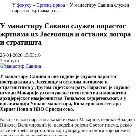
У фокусу
Српска црква
У манастиру Савина служен
парастос жртвама из…
Breadcrumb
У манастиру Савина служен парастос
жртвама из Јасеновца и осталих логора
и стратишта
25-04-2026 15:53:16
2 минута
У манастиру Савина и ове године је служен парастос
пострадалима у Јасеновцу и осталим логорима и
стратиштима у Другом свјетском рату. Парастос је служио
игуман Макарије уз саслужење свештенства и монаштва
архијерејског намјесништва Топаљско-херцегновског, а у
организацији Управе манастира, Кола српских сестара
Херцег Нови и НВО Српски соко.
Како је након парастоса казао игуман Макарије, велики Владика
Николај Велимировић је, наводећи ријечи Светог писма, рекао
да се не треба бојати оних који убијају, него онога који може и
душу и тијело погубити у паклу.