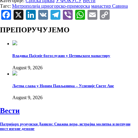
Категорије:
Српска црква
У ФОКУСУ
Вести
Тагс:
Митрополија црногорско-приморска
манастир Савина
Facebook
X
LinkedIn
VK
Telegram
Viber
WhatsApp
Email
Copy
Link
ПРЕПОРУЧУЈЕМО
Владика Пајсије богослужио у Цетињском манастиру
August 9, 2026
Љетна слава у Новим Пављанима – Успеније Свете Ане
August 9, 2026
Вести
Патријарх румунски Данило: Снажна вера, истрајна молитва и потпуни
пост изгоне демоне