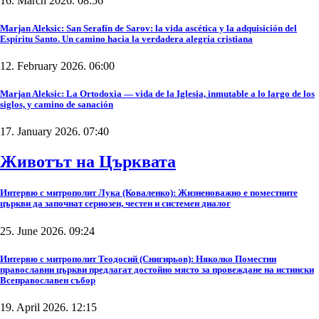
16. March 2026. 08:56
Marjan Aleksic: San Serafín de Sarov: la vida ascética y la adquisición del
Espíritu Santo. Un camino hacia la verdadera alegría cristiana
12. February 2026. 06:00
Marjan Aleksic: La Ortodoxia — vida de la Iglesia, inmutable a lo largo de los
siglos, y camino de sanación
17. January 2026. 07:40
Животът на Църквата
Интервю с митрополит Лука (Коваленко): Жизненоважно е поместните
църкви да започнат сериозен, честен и системен диалог
25. June 2026. 09:24
Интервю с митрополит Теодосий (Снигирьов): Няколко Поместни
православни църкви предлагат достойно място за провеждане на истински
Всеправославен събор
19. April 2026. 12:15