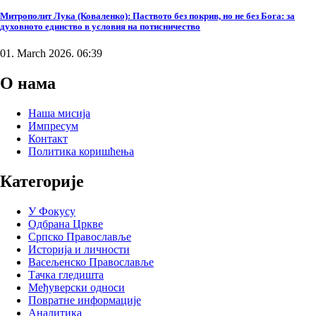
Митрополит Лука (Коваленко): Паството без покрив, но не без Бога: за
духовното единство в условия на потисничество
01. March 2026. 06:39
О нама
Наша мисија
Импресум
Контакт
Политика коришћења
Категорије
У Фокусу
Одбрана Цркве
Српско Православље
Историја и личности
Васељенско Православље
Тачка гледишта
Међуверски односи
Повратне информације
Аналитика