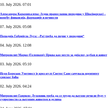
10. July 2026. 07:01
Александра Карамихалева: Једна православна породица у Швајцарској –
између финансија, фармације и вечности
07. July 2026. 05:08
Попадија Габријела Луга: „Рај треба да почне у породици“
04. July 2026. 12:08
Митрополит Марко (Головков): Црква као место за дијалог, љубав и живот
03. July 2026. 05:10
Игор Борозан: Уметност је кроз култ Светог Саве сачувала идентитет
српског бића
02. July 2026. 04:24
Митрополит Гаврило: Духовник треба да се труди да његове речи не буду у
супротности са његовим животом и делима