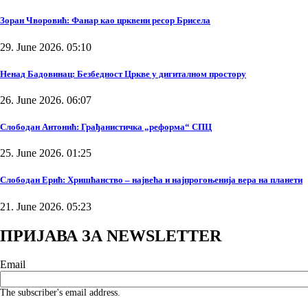
Зоран Чворовић: Фанар као црквени ресор Брисела
29. June 2026. 05:10
Ненад Бадовинац: Безбедност Цркве у дигиталном простору
26. June 2026. 06:07
Слободан Антонић: Грађанистичка „реформа“ СПЦ
25. June 2026. 01:25
Слободан Ерић: Хришћанство – највећа и најпрогоњенија вера на планети
21. June 2026. 05:23
ПРИЈАВА ЗА NEWSLETTER
Email
The subscriber's email address.