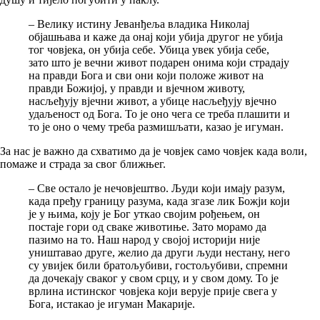
– Велику истину Јеванђеља владика Николај
објашњава и каже да онај који убија другог не убија
тог човјека, он убија себе. Убица увек убија себе,
зато што је вечни живот подарен онима који страдају
на правди Бога и сви они који положе живот на
правди Божијој, у правди и вјечном животу,
насљеђују вјечни живот, а убице насљеђују вјечно
удаљеност од Бога. То је оно чега се треба плашити и
то је оно о чему треба размишљати, казао је игуман.
За нас је важно да схватимо да је човјек само човјек када воли,
помаже и страда за свог ближњег.
– Све остало је нечовјештво. Људи који имају разум,
када пређу границу разума, када згазе лик Божји који
је у њима, коју је Бог уткао својим рођењем, он
постаје гори од сваке животиње. Зато морамо да
пазимо на то. Наш народ у својој историји није
уништавао друге, желио да други људи нестану, него
су увијек били братољубиви, гостољубиви, спремни
да дочекају сваког у свом срцу, и у свом дому. То је
врлина истинског човјека који верује прије свега у
Бога, истакао је игуман Макарије.