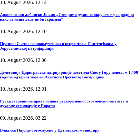
10. August 2026. 12:14
Архиепископ албански Јован: „Створимо духовно окружење у породици
како се наша деца не би заразила“
10. August 2026. 12:10
Празник Светог великомученика и исцелитеља Пантелејмона у
Јерусалимској патријаршији
10. August 2026. 12:06
Делегација Цариградске патријаршије посетила Свету Гору поводом 1.400
година од првог појања Акатиста Пресветој Богородици
10. August 2026. 12:01
Руска загранична црква оснива рускојезични богословски институт и
духовну семинарију у Европи
09. August 2026. 03:22
Владика Пајсије богослужио у Цетињском манастиру