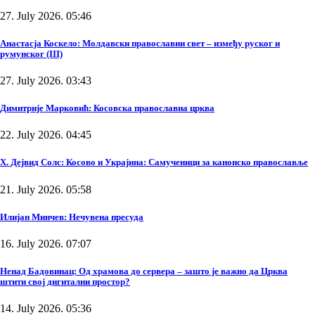
27. July 2026. 05:46
Анастасја Коскело: Молдавски православни свет – између руског и
румунског (III)
27. July 2026. 03:43
Димитрије Марковић: Косовска православна црква
22. July 2026. 04:45
Х. Дејвид Солс: Косово и Украјина: Самученици за канонско православље
21. July 2026. 05:58
Илијан Минчев: Нечувена пресуда
16. July 2026. 07:07
Ненад Бадовинац: Од храмова до сервера – зашто је важно да Црква
штити свој дигитални простор?
14. July 2026. 05:36