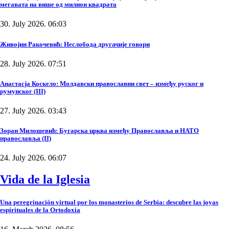
мегавата на више од милион квадрата
30. July 2026. 06:03
Живојин Ракочевић: Неслобода другачије говори
28. July 2026. 07:51
Анастасја Коскело: Молдавски православни свет – између руског и
румунског (III)
27. July 2026. 03:43
Зоран Милошевић: Бугарска црква између Православља и НАТО
православља (II)
24. July 2026. 06:07
Vida de la Iglesia
Una peregrinación virtual por los monasterios de Serbia: descubre las joyas
espirituales de la Ortodoxia