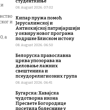
студенткиње
ки
08. August 2026. 07:02
анство
Кипар пружа помоћ
ског и
Јерусалимској и
Антиохијској патријаршији
у оквиру новог програма
0, а
подршке Блиском истоку
08. August 2026. 06:50
Белоруска православна
црква упозорава на
деловање лажних
свештеника и
псеудорелигиозних група
08. August 2026. 06:41
Бугарска: Хавајска
чудотворна икона
Пресвете Богородице
посетила болеснике у