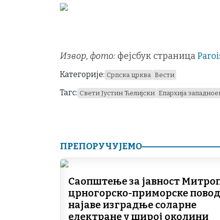
Извор, фото:
фејсбук страница
Paroi
Категорије:
Српска црква
Вести
Тагс:
Свети Јустин Ћелијски
Епархија западное
ПРЕПОРУЧУЈЕМО
Саопштење за јавност Митро
црногорско-приморске пово
најаве изградње соларне
електране у широј околини