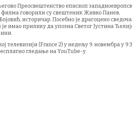
 Његово Преосвештенство епископ западноевропс
и филма говорили су свештеник Живко Панев,
ојовић, историчар. Посебно је драгоцено сведоч
и је имао прилику да упозна Светог Јустина Ћелиј
зини.
 телевизији (France 2) у недељу 9. новембра у 9:3
 бесплатно гледање на YouTube-у.