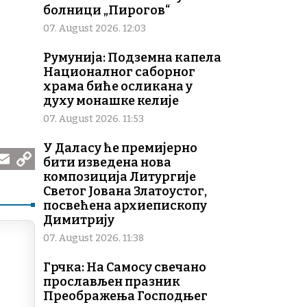
болници „Пирогов“
07. August 2026. 12:03
Румунија: Подземна капела
Националног саборног
храма биће осликана у
духу монашке келије
07. August 2026. 11:53
У Даласу ће премијерно
бити изведена нова
композиција Литургије
C
Светог Јована Златоустог,
m
o
посвећена архиепископу
Димитрију
p
07. August 2026. 11:38
y
Грчка: На Самосу свечано
L
прослављен празник
i
Преображења Господњег