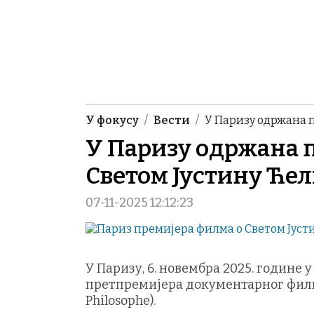
Breadcrumb
У фокусу
Вести
У Паризу одржана 
У Паризу одржана 
Светом Јустину Ће
07-11-2025 12:12:23
У Паризу, 6. новембра 2025. године 
претпремијера документарног филма
Philosophe).