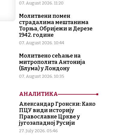
n
07. August 2026. 11:20
k
Молитвени помен
страдалима мештанима
Торња, Обријежи и Дерезе
1942. године
07. August 2026. 10:44
Молитвено сећање на
митрополита Антонија
(Блума) у Лондону
07. August 2026. 10:35
АНАЛИТИКА
Александар Гронски: Како
ПЦУ види историју
Православне Цркве у
југозападној Русији
27. July 2026. 05:46