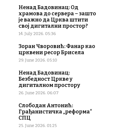
Ненад Бадовинац: Од
храмова до сервера – зашто
је важно да Црква штити
свој дигитални простор?
14. July 2026. 05:36
Зоран Чворовић: Фанар као
црквени ресор Брисела
29. June 2026. 05:10
Ненад Бадовинац:
Безбедност Цркве у
дигиталном простору
26. June 2026. 06:07
Слободан Антонић:
Грађанистичка „реформа“
СПЦ
25. June 2026. 01:25