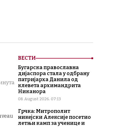
ВЕСТИ
Бугарска православна
дијаспора стала у одбрану
патријарха Данила од
минута
клевета архимандрита
Никанора
08. August 2026. 07:13
Грчка: Митрополит
uveau
никејски Алексије посетио
летњи камп за ученице и