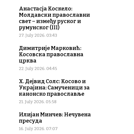
Анастасја Коскело:
Молдавски православни
свет – између руског и
румунског (III)
27. July 2026. 03:43
Димитрије Марковић:
Косовска православна
црква
22. July 2026. 04:45
Х. Дејвид Солс: Косово и
Украјина: Самученици за
канонско православље
21. July 2026. 05:58
Илијан Минчев: Нечувена
пресуда
16. July 2026. 07:07