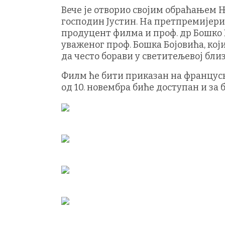
Вече је отворио својим обраћањем
господин Јустин. На претпремијер
продуцент филма и проф. др Бошко Б
уваженог проф. Бошка Бојовића, кој
да често борави у светитељевој бли
Филм ће бити приказан на француској
од 10. новембра биће доступан и за