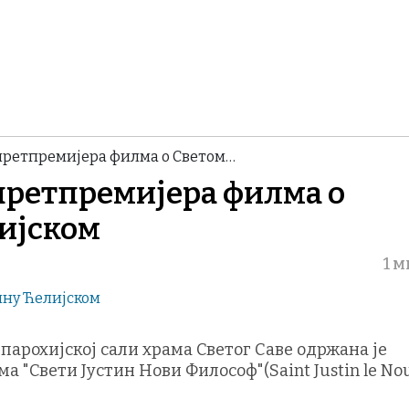
претпремијера филма о Светом…
претпремијера филма о
лијском
1 
у парохијској сали храма Светог Саве одржана је
 "Свети Јустин Нови Философ"(Saint Justin le No