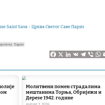
sse Saint Sava - Црква Светог Саве Париз
вропска
Париз
F
X
L
V
T
V
W
E
a
i
K
e
i
h
c
n
l
b
a
a
e
k
e
e
t
i
полије
Молитвени помен страдалима
дом
мештанима Торња, Обријежи и
b
e
g
r
s
l
Дерезе 1942. године
o
d
r
A
August 7, 2026