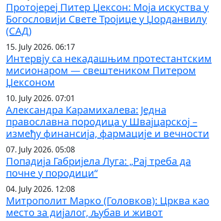
Протојереј Питер Џексон: Моја искуства у
Богословији Свете Тројице у Џорданвилу
(САД)
15. July 2026. 06:17
Интервју са некадашњим протестантским
мисионаром — свештеником Питером
Џексоном
10. July 2026. 07:01
Александра Карамихалева: Једна
православна породица у Швајцарској –
између финансија, фармације и вечности
07. July 2026. 05:08
Попадија Габријела Луга: „Рај треба да
почне у породици“
04. July 2026. 12:08
Митрополит Марко (Головков): Црква као
место за дијалог, љубав и живот