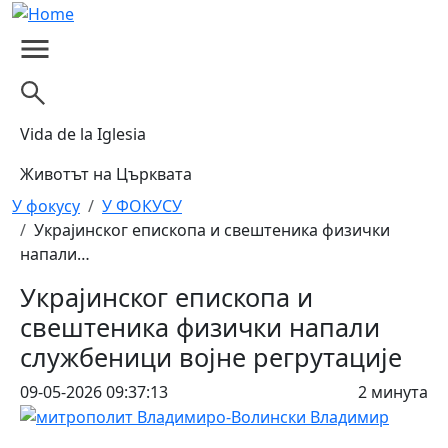
Skip to main content
Vida de la Iglesia
Животът на Църквата
Breadcrumb
У фокусу
У ФОКУСУ
Украјинског епископа и свештеника физички
напали…
Украјинског епископа и
свештеника физички напали
службеници војне регрутације
09-05-2026 09:37:13
2 минута