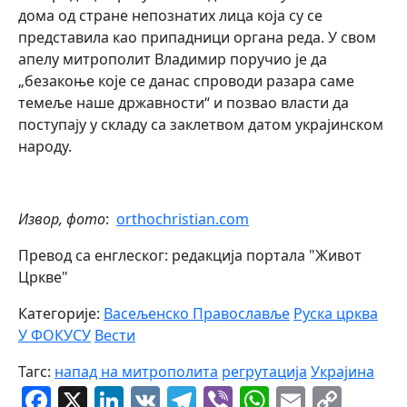
дома од стране непознатих лица која су се
представила као припадници органа реда. У свом
апелу митрополит Владимир поручио је да
„безакоње које се данас спроводи разара саме
темеље наше државности“ и позвао власти да
поступају у складу са заклетвом датом украјинском
народу.
Извор, фото
:
orthochristian.com
Превод са енглеског: редакција портала "Живот
Цркве"
Категорије:
Васељенско Православље
Руска црква
У ФОКУСУ
Вести
Тагс:
напад на митрополита
регрутација
Украјина
Facebook
X
LinkedIn
VK
Telegram
Viber
WhatsAp
Email
Cop