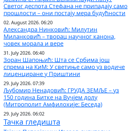
Светог деспота Стефана не припадају само
прошлости – они постају мера будућности
02. August 2026. 06:20
Александра Нинковић: Милутин
Миланковић – творац научног канона,
човек морала и вере
31. July 2026. 06:40
Зоран Шапоњић: Шта се Србима још
спрема на КиМ: У светиње само уз водиче
лиценциране у Приштини
29. July 2026. 07:39
Љубомир Ненадовић: ГРУДА ЗЕМЉЕ – уз
150 година Битке на Вучјем долу
(Митрополит Амфилохије: Беседа)
29. July 2026. 06:02
Тачка гледишта