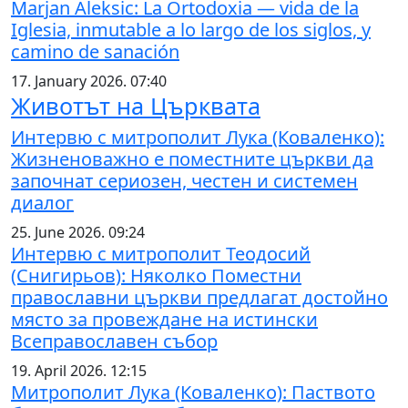
Marjan Aleksic: La Ortodoxia — vida de la
Iglesia, inmutable a lo largo de los siglos, y
camino de sanación
17. January 2026. 07:40
Животът на Църквата
Интервю с митрополит Лука (Коваленко):
Жизненоважно е поместните църкви да
започнат сериозен, честен и системен
диалог
25. June 2026. 09:24
Интервю с митрополит Теодосий
(Снигирьов): Няколко Поместни
православни църкви предлагат достойно
място за провеждане на истински
Всеправославен събор
19. April 2026. 12:15
Митрополит Лука (Коваленко): Паството