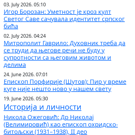
03. July 2026. 05:10
Игор Борозан: Уметност је кроз култ
Светог Саве сачувала идентитет српског
бића
02. July 2026. 04:24
Митрополит Гаврило: Духовник треба да
се труди да његове речи не буду у
супротности са његовим животом и
делима
24. June 2026. 07:01
Епископ Порфирије (Шутов): Пир у време
куге није нешто ново у нашем свету
19. June 2026. 05:30
Историја и личности
Никола Ожеговић: Др Николај
(Велимировић) као епископ охридско-
битољски (1931–1938), II део