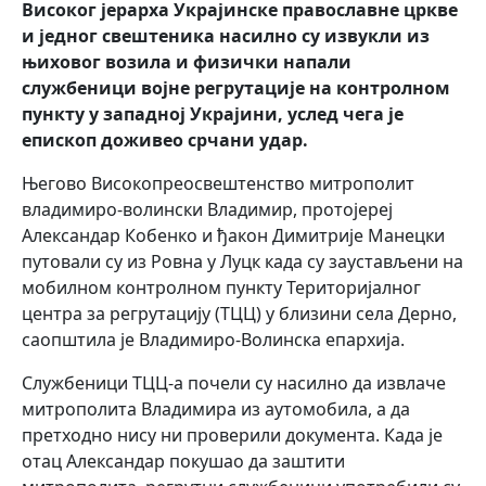
Високог јерарха Украјинске православне цркве
и једног свештеника насилно су извукли из
њиховог возила и физички напали
службеници војне регрутације на контролном
пункту у западној Украјини, услед чега је
епископ доживео срчани удар.
Његово Високопреосвештенство митрополит
владимиро-волински Владимир, протојереј
Александар Кобенко и ђакон Димитрије Манецки
путовали су из Ровна у Луцк када су заустављени на
мобилном контролном пункту Територијалног
центра за регрутацију (ТЦЦ) у близини села Дерно,
саопштила је Владимиро-Волинска епархија.
Службеници ТЦЦ-а почели су насилно да извлаче
митрополита Владимира из аутомобила, а да
претходно нису ни проверили документа. Када је
отац Александар покушао да заштити