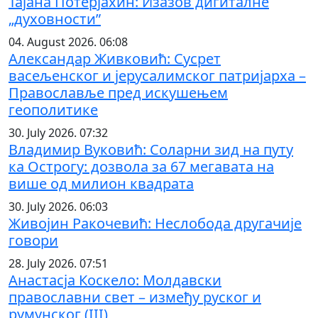
Тајана Потерјахин: Изазов дигиталне
„духовности”
04. August 2026. 06:08
Александар Живковић: Сусрет
васељенског и јерусалимског патријарха –
Православље пред искушењем
геополитике
30. July 2026. 07:32
Владимир Вуковић: Соларни зид на путу
ка Острогу: дозвола за 67 мегавата на
више од милион квадрата
30. July 2026. 06:03
Живојин Ракочевић: Неслобода другачије
говори
28. July 2026. 07:51
Анастасја Коскело: Молдавски
православни свет – између руског и
румунског (III)