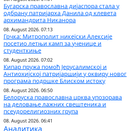
Бугарска православна дијаспора стала у
одбрану патријарха Данила од клевета
архимандрита Никанора
08. August 2026. 07:13
Грчка: Митрополит никејски Алексије
посетио летњи камп за ученице и
студенткиње
08. August 2026. 07:02
Кипар пружа помоћ Јерусалимској и
Антиохијској патријаршији у оквиру новог
програма подршке Блиском истоку
08. August 2026. 06:50
Белоруска православна црква упозорава
на деловање лажних свештеника и
псеудорелигиозних група
08. August 2026. 06:41
Аналитика