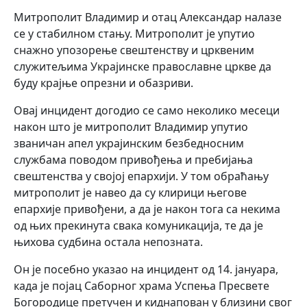
Митрополит Владимир и отац Александар налазе
се у стабилном стању. Митрополит је упутио
снажно упозорење свештенству и црквеним
служитељима Украјинске православне цркве да
буду крајње опрезни и обазриви.
Овај инцидент догодио се само неколико месеци
након што је митрополит Владимир упутио
званичан апел украјинским безбедносним
службама поводом привођења и пребијања
свештенства у својој епархији. У том обраћању
митрополит је навео да су клирици његове
епархије привођени, а да је након тога са некима
од њих прекинута свака комуникација, те да је
њихова судбина остала непозната.
Он је посебно указао на инцидент од 14. јануара,
када је појац Саборног храма Успења Пресвете
Богородице претучен и киднапован у близини свог