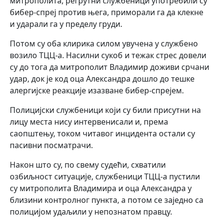
митрополита, регрутни службеници употребили су
бибер-спреј против њега, приморали га да клекне
и ударали га у пределу груди.
Потом су оба клирика силом увучена у службено
возило ТЦЦ-а. Насилни сукоб и тежак стрес довели
су до тога да митрополит Владимир доживи срчани
удар, док је код оца Александра дошло до тешке
алергијске реакције изазване бибер-спрејем.
Полицијски службеници који су били присутни на
лицу места нису интервенисали и, према
саопштењу, током читавог инцидента остали су
пасивни посматрачи.
Након што су, по свему судећи, схватили
озбиљност ситуације, службеници ТЦЦ-а пустили
су митрополита Владимира и оца Александра у
близини контролног пункта, а потом се заједно са
полицијом удаљили у непознатом правцу.