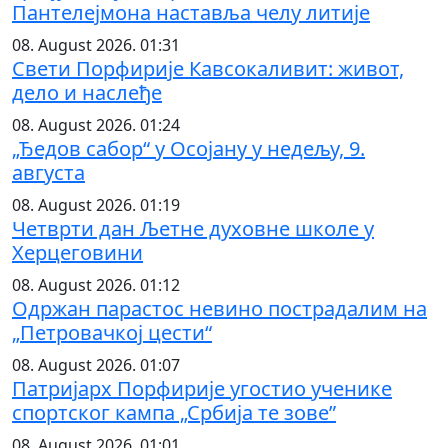
Пантелејмона наставља челу литије
08. August 2026. 01:31
Свети Порфирије Кавсокаливит: живот,
дело и наслеђе
08. August 2026. 01:24
„Ђедов сабор“ у Осојану у недељу, 9.
августа
08. August 2026. 01:19
Четврти дан Љетне духовне школе у
Херцеговини
08. August 2026. 01:12
Одржан парастос невино пострадалим на
„Петровачкој цести“
08. August 2026. 01:07
Патријарх Порфирије угостио ученике
спортског кампа „Србија те зове”
08. August 2026. 01:01