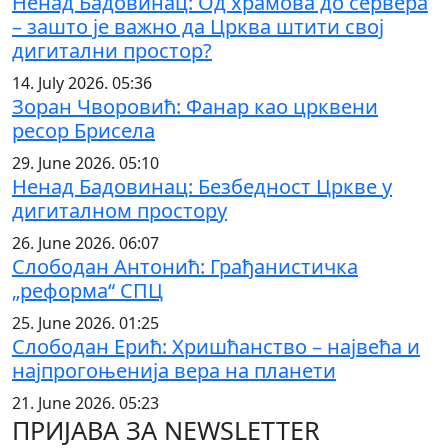
Ненад Бадовинац: Од храмова до сервера
– зашто је важно да Црква штити свој
дигитални простор?
14. July 2026. 05:36
Зоран Чворовић: Фанар као црквени
ресор Брисела
29. June 2026. 05:10
Ненад Бадовинац: Безбедност Цркве у
дигиталном простору
26. June 2026. 06:07
Слободан Антонић: Грађанистичка
„реформа“ СПЦ
25. June 2026. 01:25
Слободан Ерић: Хришћанство – највећа и
најпрогоњенија вера на планети
21. June 2026. 05:23
ПРИЈАВА ЗА NEWSLETTER