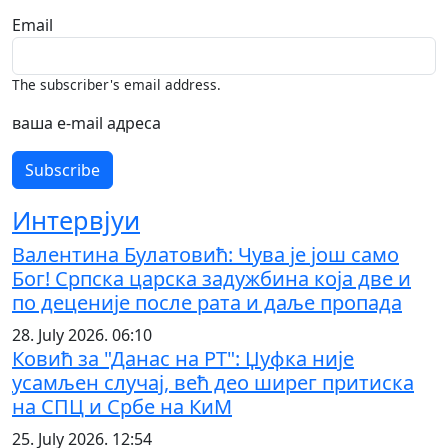
Email
The subscriber's email address.
ваша е-mail адреса
Интервјуи
Валентина Булатовић: Чува је још само
Бог! Српска царска задужбина која две и
по деценије после рата и даље пропада
28. July 2026. 06:10
Ковић за "Данас на РТ": Џуфка није
усамљен случај, већ део ширег притиска
на СПЦ и Србе на КиМ
25. July 2026. 12:54