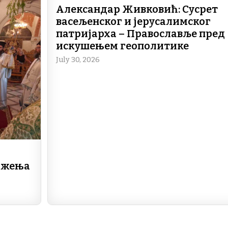
b
dI
a
A
Александар Живковић: Сусрет
o
n
m
p
васељенског и јерусалимског
o
p
патријарха – Православље пред
искушењем геополитике
k
July 30, 2026
ажења