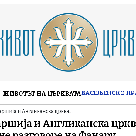
enu
ВАСЕЉЕНСКО П
ЖИВОТЪТ НА ЦЪРКВАТА
аршија и Англиканска црква…
аршија и Англиканска цркв
е разговоре на Фанару