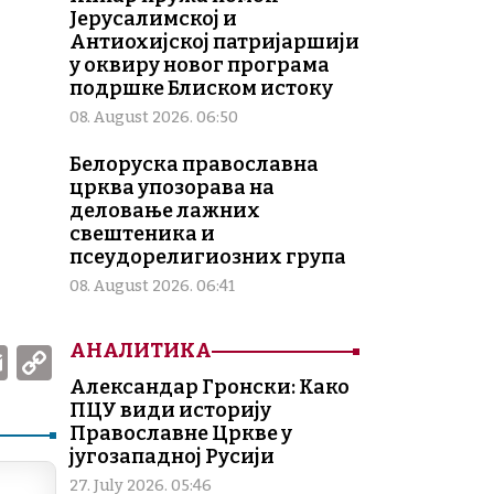
Јерусалимској и
Антиохијској патријаршији
у оквиру новог програма
подршке Блиском истоку
08. August 2026. 06:50
Белоруска православна
црква упозорава на
деловање лажних
свештеника и
псеудорелигиозних група
08. August 2026. 06:41
W
E
C
АНАЛИТИКА
m
o
Александар Гронски: Како
ПЦУ види историју
ai
p
Православне Цркве у
l
y
југозападној Русији
27. July 2026. 05:46