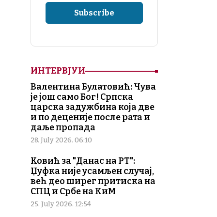
ИНТЕРВЈУИ
Валентина Булатовић: Чува
је још само Бог! Српска
царска задужбина која две
и по деценије после рата и
даље пропада
28. July 2026. 06:10
Ковић за "Данас на РТ":
Џуфка није усамљен случај,
већ део ширег притиска на
СПЦ и Србе на КиМ
25. July 2026. 12:54