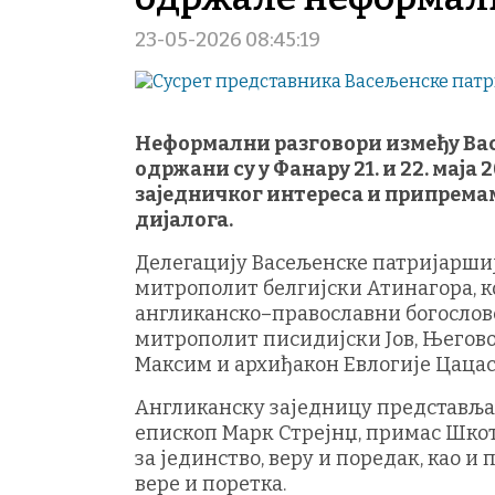
23-05-2026 08:45:19
Неформални разговори између Ва
одржани су у Фанару 21. и 22. мај
заједничког интереса и припремам
дијалога.
Делегацију Васељенске патријарши
митрополит белгијски Атинагора, 
англиканско–православни богослов
митрополит писидијски Јов, Његов
Максим и архиђакон Евлогије Цацас,
Англиканску заједницу представљал
епископ Марк Стрејнџ, примас Шкот
за јединство, веру и поредак, као и
вере и поретка.