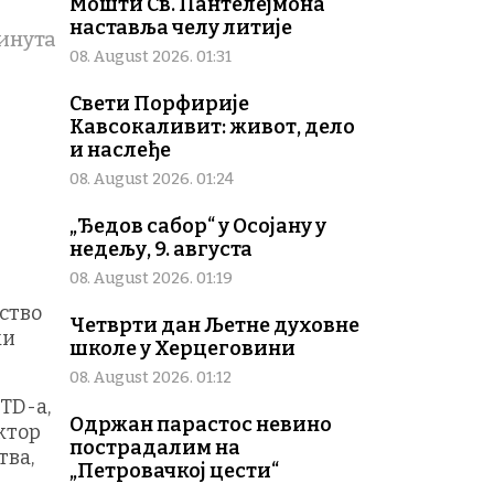
Мошти Св. Пантелејмона
наставља челу литије
инута
08. August 2026. 01:31
Свети Порфирије
Кавсокаливит: живот, дело
и наслеђе
08. August 2026. 01:24
„Ђедов сабор“ у Осојану у
недељу, 9. августа
08. August 2026. 01:19
ство
Четврти дан Љетне духовне
ки
школе у Херцеговини
08. August 2026. 01:12
TD-а,
Одржан парастос невино
ктор
пострадалим на
тва,
„Петровачкој цести“