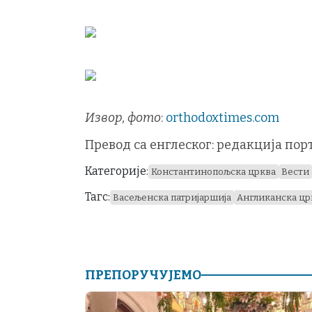
Извор, фото
:
orthodoxtimes.com
Превод са енглеског: редакција по
Категорије:
Константинопољска црква
Вести
Тагс:
Васељенска патријаршија
Англиканска цр
ПРЕПОРУЧУЈЕМО