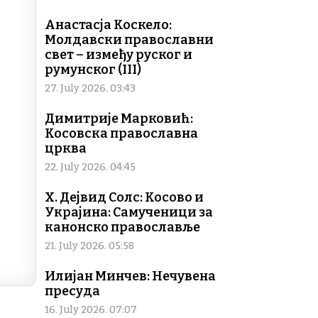
Li
n
Анастасја Коскело:
Молдавски православни
k
свет – између руског и
румунског (III)
27. July 2026. 03:43
Димитрије Марковић:
Косовска православна
црква
22. July 2026. 04:45
Х. Дејвид Солс: Косово и
Украјина: Самученици за
канонско православље
21. July 2026. 05:58
Илијан Минчев: Нечувена
пресуда
16. July 2026. 07:07