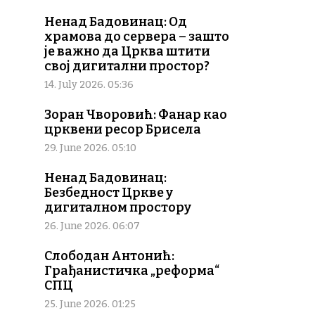
Ненад Бадовинац: Од
храмова до сервера – зашто
је важно да Црква штити
свој дигитални простор?
14. July 2026. 05:36
Зоран Чворовић: Фанар као
црквени ресор Брисела
29. June 2026. 05:10
Ненад Бадовинац:
Безбедност Цркве у
дигиталном простору
26. June 2026. 06:07
Слободан Антонић:
Грађанистичка „реформа“
СПЦ
25. June 2026. 01:25