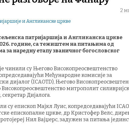
2 м
сељенска патријаршија и Англиканска цркве
а 2026. године, са тежиштем на питањима од
а за наредну етапу званичног богословског
је чинили су Његово Високопреосвештенство
копредседавајући Међународне комисије за
ски дијалог (ICAOTD), Његово Високопреосвештен
о Високопреосвештенство митрополит силивријс
 секретар Дијалога.
и су епископ Мајкл Луис, копредседавајући ICAO
ске епископалне цркве, др Кристофер Велс, дире
 протојереј Нил Вајџерс, задужен за питања јединс