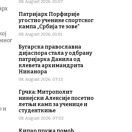
08. August 2026. 01:07
арх
Патријарх Порфирије
угостио ученике спортског
кампа „Србија те зове”
кој
08. August 2026. 01:01
амног
Бугарска православна
дијаспора стала у одбрану
патријарха Данила од
клевета архимандрита
Никанора
08. August 2026. 07:13
Грчка: Митрополит
никејски Алексије посетио
летњи камп за ученице и
о и
студенткиње
08. August 2026. 07:02
Кипар пружа помоћ