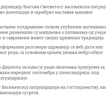
аудијенцију Његова Свесветост васељенски патриј
вио делегације и охрабрио наставак њиховог
састанке поздравним словом упућеним англиканс
стране размениле су мишљења о питањима од узај
 и савремени живот својих црквених традиција.
еформални разговори одржавају се већ дуги низ
ног реда, са основним циљем јачања међусобног
Дијалога заседао је ради окончања припрема за
ржана наредног септембра у Александрији, под
атријаршије.
 Васељенској патријаршији на гостопримству, ка
анизацији сусрета.