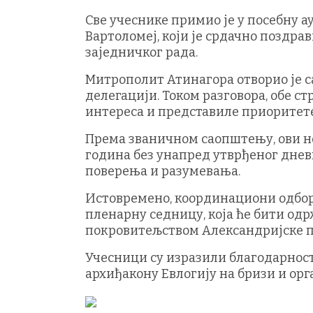
Све учеснике примио је у посебну 
Вартоломеј, који је срдачно поздра
заједничког рада.
Митрополит Атинагора отворио је 
делегацији. Током разговора, обе 
интереса и представиле приоритете
Према званичном саопштењу, ови н
година без унапред утврђеног днев
поверења и разумевања.
Истовремено, координациони одбор 
пленарну седницу, која ће бити од
покровитељством Александријске п
Учесници су изразили благодарност
архиђакону Евлогију на бризи и орг