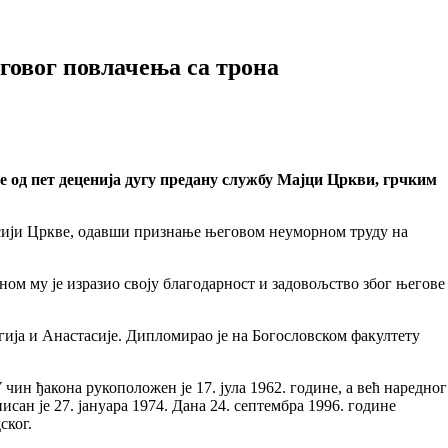
говог повлачења са трона
е од пет деценија дугу предану службу Мајци Цркви, грчким
сији Цркве, одавши признање његовом неуморном труду на
ном му је изразио своју благодарност и задовољство због његове
ргија и Анастасије. Дипломирао је на Богословском факултету
чин ђакона рукоположен је 17. јула 1962. године, а већ наредног
исан је 27. јануара 1974. Дана 24. септембра 1996. године
ског.