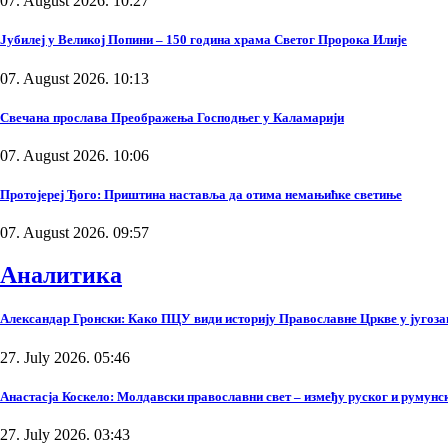
07. August 2026. 10:27
Јубилеј у Великој Попини – 150 година храма Светог Пророка Илије
07. August 2026. 10:13
Свечана прослава Преображења Господњег у Каламарији
07. August 2026. 10:06
Протојереј Ђого: Приштина наставља да отима немањићке светиње
07. August 2026. 09:57
Аналитика
Александар Гронски: Како ПЦУ види историју Православне Цркве у југоза
27. July 2026. 05:46
Анастасја Коскело: Молдавски православни свет – између руског и румунско
27. July 2026. 03:43