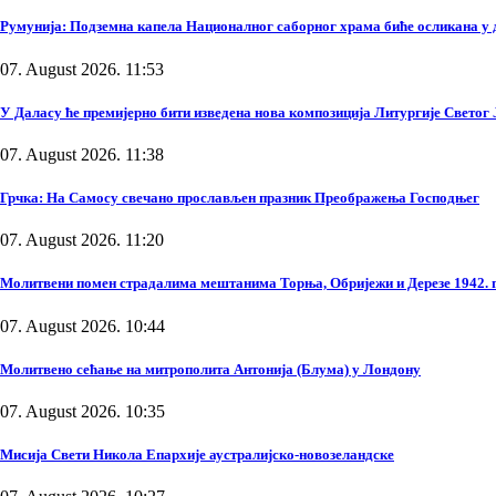
Румунија: Подземна капела Националног саборног храма биће осликана у 
07. August 2026. 11:53
У Даласу ће премијерно бити изведена нова композиција Литургије Светог
07. August 2026. 11:38
Грчка: На Самосу свечано прослављен празник Преображења Господњег
07. August 2026. 11:20
Молитвени помен страдалима мештанима Торња, Обријежи и Дерезе 1942. 
07. August 2026. 10:44
Молитвено сећање на митрополита Антонија (Блума) у Лондону
07. August 2026. 10:35
Мисија Свети Никола Епархије аустралијско-новозеландске