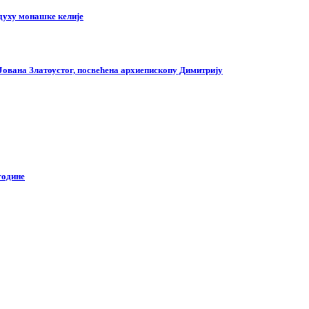
духу монашке келије
 Јована Златоустог, посвећена архиепископу Димитрију
године