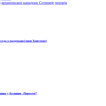
ј
архиепископ канадски Сотирије
пензија
седа о раздераној ризи Христовој
снике у болници „Пирогов“