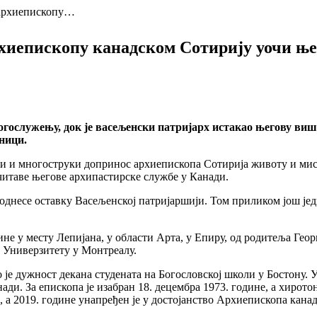
 архиепископу…
хиепископу канадском Сотирију уочи ње
огослужењу, док је васељенски патријарх истакао његову виш
ници.
њи и многоструки допринос архиепископа Сотирија животу и ми
итаве његове архипастирске службе у Канади.
однесе оставку Васељенској патријаршији. Том приликом још јед
ине у месту Лепијана, у области Арта, у Епиру, од родитеља Гео
а Универзитету у Монтреалу.
је дужност декана студената на Богословској школи у Бостону. У 
ади. За епископа је изабран 18. децембра 1973. године, а хиротон
, а 2019. године унапређен је у достојанство Архиепископа канад