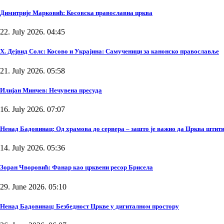
Димитрије Марковић: Косовска православна црква
22. July 2026. 04:45
Х. Дејвид Солс: Косово и Украјина: Самученици за канонско православље
21. July 2026. 05:58
Илијан Минчев: Нечувена пресуда
16. July 2026. 07:07
Ненад Бадовинац: Од храмова до сервера – зашто је важно да Црква штити
14. July 2026. 05:36
Зоран Чворовић: Фанар као црквени ресор Брисела
29. June 2026. 05:10
Ненад Бадовинац: Безбедност Цркве у дигиталном простору