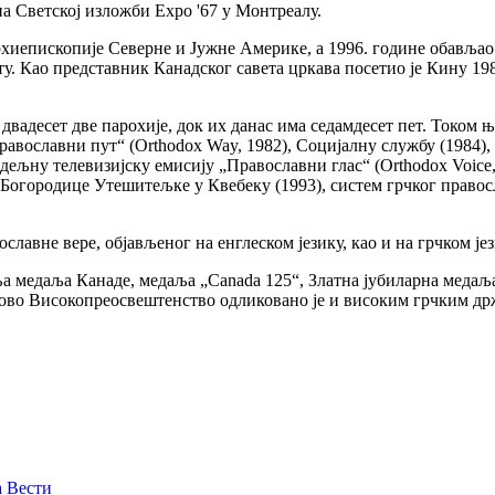
 Светској изложби Expo '67 у Монтреалу.
рхиепископије Северне и Јужне Америке, а 1996. године обављао
у. Као представник Канадског савета цркава посетио је Кину 198
а двадесет две парохије, док их данас има седамдесет пет. Током 
авославни пут“ (Orthodox Way, 1982), Социјалну службу (1984), 
дељну телевизијску емисију „Православни глас“ (Orthodox Voice,
 Богородице Утешитељке у Квебеку (1993), систем грчког правосл
славне вере, објављеног на енглеском језику, као и на грчком је
 медаља Канаде, медаља „Canada 125“, Златна јубиларна медаља 
егово Високопреосвештенство одликовано је и високим грчким 
а
Вести