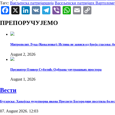
Тагс:
Ваељенска патријаршија
Васељенски патријарх Вартоломе
Facebook
X
LinkedIn
VK
Telegram
Viber
WhatsApp
Email
Copy
Link
ПРЕПОРУЧУЈЕМО
Митрополит Лука (Коваленко): Истина не зависи од броја гласова: бе
August 2, 2026
Презвитер Оливер Суботић: Одбрана унутрашњих простора
August 1, 2026
Вести
Бугарска: Хавајска чудотворна икона Пресвете Богородице посетила боле
07. August 2026. 12:03