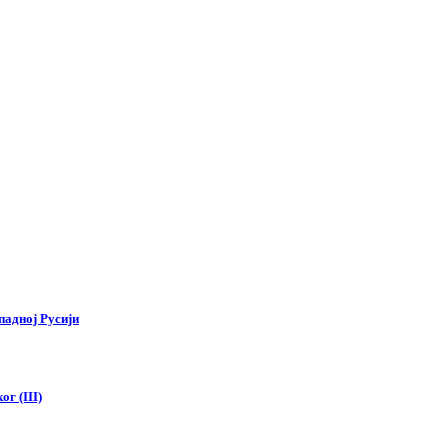
падној Русији
г (III)