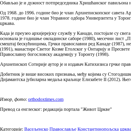
Обављао је и дужност потпредседника Хришћанског павиљона на
Од 1968. до 1996. године био је члан Архиепископског савета А
1978. године био је члан Управног одбора Универзитета у Торонт
цркава.
Када је преузео архијерејску службу у Канади, постојале су свег
основала је годишње омладинске саборе (1980), месечни лист „Пр
смештај бескућницима, Грчки православни ред Канаде (1987), не
(1991), манастире Светог Козме Етолског у Онтарију и Пресвете
Православну богословску академију у Торонту (1998).
Архиепископ Сотирије аутор је и издавач Катихизиса грчке право
Добитник је више високих признања, међу којима су Стогодишња
Дијамантска јубиларна медаља краљице Елизабете II (2012). Њ
Извор, фото
:
orthodoxtimes.com
Превод са енглеског: редакција портала "Живот Цркве"
Категорије:
Васељенско Православље
Константинопољска цркв