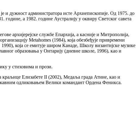
 је и дужност администратора исте Архиепископије. Од 1975. до
1. године, а 1982. године Аустралију у оквиру Светског савета
његове архијерејске службе Епархија, а касније и Митрополија,
организацију Metahomes (1984), која обезбеђује привремени
 1990), која се емитује широм Канаде, Школу византијске музике
авног образовања у Онтарију (дневне школе, 1996), као и
зику у стиховима и прози.
краљице Елизабете II (2002), Медаља града Атине, као и
државним одликовањем Велики командант Ордена Феникса.