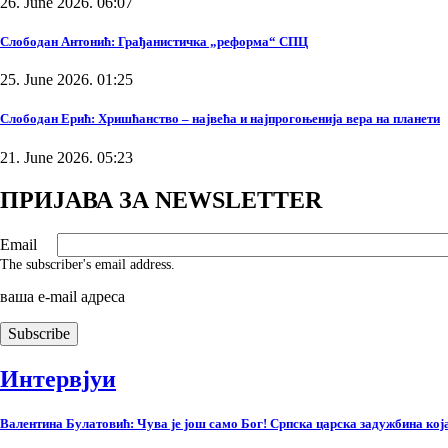
26. June 2026. 06:07
Слободан Антонић: Грађанистичка „реформа“ СПЦ
25. June 2026. 01:25
Слободан Ерић: Хришћанство – највећа и најпрогоњенија вера на планети
21. June 2026. 05:23
ПРИЈАВА ЗА NEWSLETTER
Email
The subscriber's email address.
ваша е-mail адреса
Интервјуи
Валентина Булатовић: Чува је још само Бог! Српска царска задужбина која 