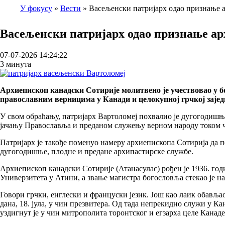
У фокусу
Вести
Васељенски патријарх одао признање
Breadcrumb
Васељенски патријарх одао признање ар
07-07-2026 14:24:22
3 минута
Архиепископ канадски Сотирије молитвено је учествовао у б
православним верницима у Канади и целокупној грчкој зајед
У свом обраћању, патријарх Вартоломеј похвалио је дугогодиш
јачању Православља и преданом служењу верном народу током ч
Патријарх је такође поменуо намеру архиепископа Сотирија да п
дугогодишње, плодне и предане архипастирске службе.
Архиепископ канадски Сотирије (Атанасулас) рођен је 1936. год
Универзитета у Атини, а звање магистра богословља стекао је н
Говори грчки, енглески и француски језик. Још као лаик обављао 
дана, 18. јула, у чин презвитера. Од тада непрекидно служи у Кан
уздигнут је у чин митрополита торонтског и егзарха целе Канаде