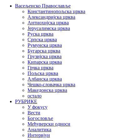
Васељенско Православље
Константинопољска црква
Александријска црква
Антиохијска црква
Јерусалимска црква
Руска црква
Српска црква
Румунска црква
Бугарска црква
Грузијска црква
Кипарска црква
Грчка црква
Пољска црква
Албанска црква
Чешко-словачка црква
Македонска црква
остало
РУБРИКЕ
У фокусу
Вести
Богословље
Међуверски односи
Аналитика
Интервјуи