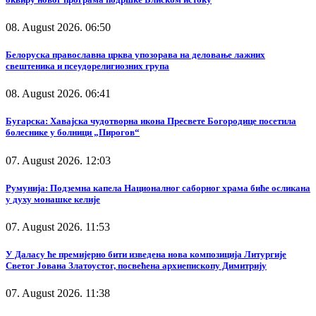
08. August 2026. 06:50
Белоруска православна црква упозорава на деловање лажних
свештеника и псеудорелигиозних група
08. August 2026. 06:41
Бугарска: Хавајска чудотворна икона Пресвете Богородице посетила
болеснике у болници „Пирогов“
07. August 2026. 12:03
Румунија: Подземна капела Националног саборног храма биће осликана
у духу монашке келије
07. August 2026. 11:53
У Даласу ће премијерно бити изведена нова композиција Литургије
Светог Јована Златоустог, посвећена архиепископу Димитрију
07. August 2026. 11:38