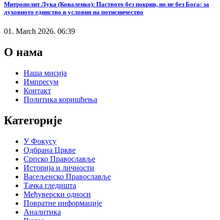
Митрополит Лука (Коваленко): Паството без покрив, но не без Бога: за
духовното единство в условия на потисничество
01. March 2026. 06:39
О нама
Наша мисија
Импресум
Контакт
Политика коришћења
Категорије
У Фокусу
Одбрана Цркве
Српско Православље
Историја и личности
Васељенско Православље
Тачка гледишта
Међуверски односи
Повратне информације
Аналитика