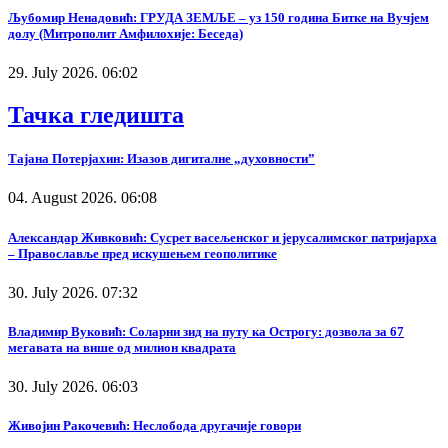
Љубомир Ненадовић: ГРУДА ЗЕМЉЕ – уз 150 година Битке на Вучјем
долу (Митрополит Амфилохије: Беседа)
29. July 2026. 06:02
Тачка гледишта
Тајана Потерјахин: Изазов дигиталне „духовности”
04. August 2026. 06:08
Александар Живковић: Сусрет васељенског и јерусалимског патријарха
– Православље пред искушењем геополитике
30. July 2026. 07:32
Владимир Вуковић: Соларни зид на путу ка Острогу: дозвола за 67
мегавата на више од милион квадрата
30. July 2026. 06:03
Живојин Ракочевић: Неслобода другачије говори