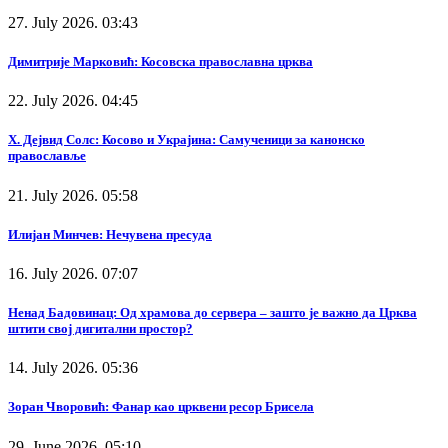
27. July 2026. 03:43
Димитрије Марковић: Косовска православна црква
22. July 2026. 04:45
Х. Дејвид Солс: Косово и Украјина: Самученици за канонско
православље
21. July 2026. 05:58
Илијан Минчев: Нечувена пресуда
16. July 2026. 07:07
Ненад Бадовинац: Од храмова до сервера – зашто је важно да Црква
штити свој дигитални простор?
14. July 2026. 05:36
Зоран Чворовић: Фанар као црквени ресор Брисела
29. June 2026. 05:10