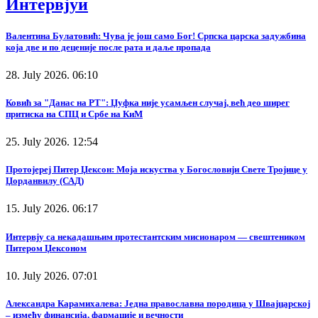
Интервјуи
Валентина Булатовић: Чува је још само Бог! Српска царска задужбина
која две и по деценије после рата и даље пропада
28. July 2026. 06:10
Ковић за "Данас на РТ": Џуфка није усамљен случај, већ део ширег
притиска на СПЦ и Србе на КиМ
25. July 2026. 12:54
Протојереј Питер Џексон: Моја искуства у Богословији Свете Тројице у
Џорданвилу (САД)
15. July 2026. 06:17
Интервју са некадашњим протестантским мисионаром — свештеником
Питером Џексоном
10. July 2026. 07:01
Александра Карамихалева: Једна православна породица у Швајцарској
– између финансија, фармације и вечности