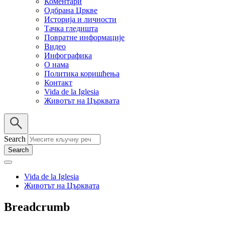
Коментари
Одбрана Цркве
Историја и личности
Тачка гледишта
Повратне информације
Видео
Инфографика
О нама
Политика коришћења
Контакт
Vida de la Iglesia
Животът на Църквата
Search
Vida de la Iglesia
Животът на Църквата
Breadcrumb