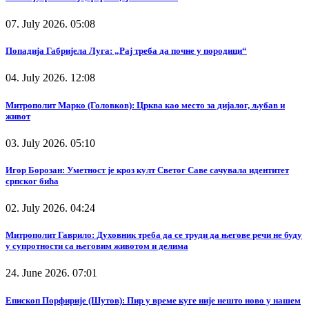
07. July 2026. 05:08
Попадија Габријела Луга: „Рај треба да почне у породици“
04. July 2026. 12:08
Митрополит Марко (Головков): Црква као место за дијалог, љубав и
живот
03. July 2026. 05:10
Игор Борозан: Уметност је кроз култ Светог Саве сачувала идентитет
српског бића
02. July 2026. 04:24
Митрополит Гаврило: Духовник треба да се труди да његове речи не буду
у супротности са његовим животом и делима
24. June 2026. 07:01
Епископ Порфирије (Шутов): Пир у време куге није нешто ново у нашем