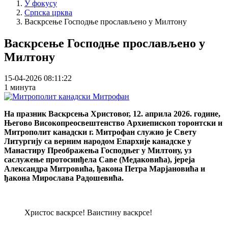
У фокусу
Српска црква
Васкрсење Господње прослављено у Милтону
Васкрсење Господње прослављено у
Милтону
15-04-2026 08:11:22
1 минута
На празник Васкрсења Христовог, 12. априла 2026. године,
Његово Високопреосвештенство Архиепископ торонтски и
Митрополит канадски г. Митрофан служио је Свету
Литургију са верним народом Епархије канадске у
Манастиру Преображења Господњег у Милтону, уз
саслужење протосинђела Саве (Медаковића), јереја
Александра Митровића, ђакона Петра Марјановића и
ђакона Мирослава Радошевића.
Христос васкрсе! Ваистину васкрсе!