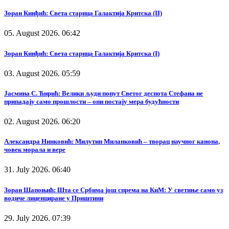
Зоран Кинђић: Света старица Галактија Критска (II)
05. August 2026. 06:42
Зоран Кинђић: Света старица Галактија Критска (I)
03. August 2026. 05:59
Јасмина С. Ћирић: Велики људи попут Светог деспота Стефана не
припадају само прошлости – они постају мера будућности
02. August 2026. 06:20
Александра Нинковић: Милутин Миланковић – творац научног канона,
човек морала и вере
31. July 2026. 06:40
Зоран Шапоњић: Шта се Србима још спрема на КиМ: У светиње само уз
водиче лиценциране у Приштини
29. July 2026. 07:39