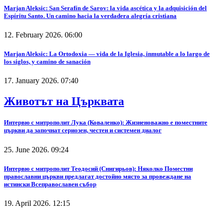
Marjan Aleksic: San Serafín de Sarov: la vida ascética y la adquisición del
Espíritu Santo. Un camino hacia la verdadera alegría cristiana
12. February 2026. 06:00
Marjan Aleksic: La Ortodoxia — vida de la Iglesia, inmutable a lo largo de
los siglos, y camino de sanación
17. January 2026. 07:40
Животът на Църквата
Интервю с митрополит Лука (Коваленко): Жизненоважно е поместните
църкви да започнат сериозен, честен и системен диалог
25. June 2026. 09:24
Интервю с митрополит Теодосий (Снигирьов): Няколко Поместни
православни църкви предлагат достойно място за провеждане на
истински Всеправославен събор
19. April 2026. 12:15