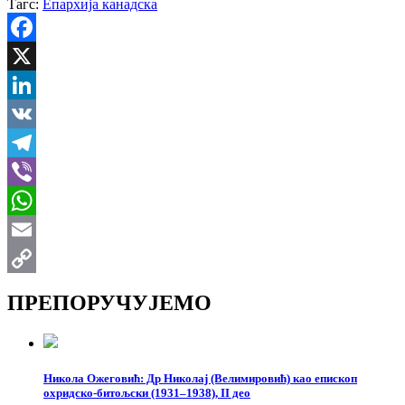
Тагс:
Епархија канадска
Facebook
X
LinkedIn
VK
Telegram
Viber
WhatsApp
Email
Copy
ПРЕПОРУЧУЈЕМО
Link
Никола Ожеговић: Др Николај (Велимировић) као епископ
охридско-битољски (1931–1938), II део