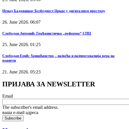
Ненад Бадовинац: Безбедност Цркве у дигиталном простору
26. June 2026. 06:07
Слободан Антонић: Грађанистичка „реформа“ СПЦ
25. June 2026. 01:25
Слободан Ерић: Хришћанство – највећа и најпрогоњенија вера на
планети
21. June 2026. 05:23
ПРИЈАВА ЗА NEWSLETTER
Email
The subscriber's email address.
ваша е-mail адреса