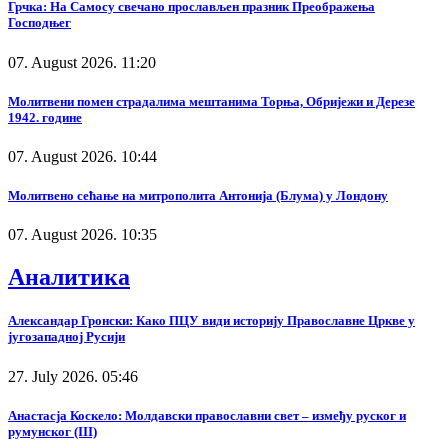
Грчка: На Самосу свечано прослављен празник Преображења
Господњег
07. August 2026. 11:20
Молитвени помен страдалима мештанима Торња, Обријежи и Дерезе
1942. године
07. August 2026. 10:44
Молитвено сећање на митрополита Антонија (Блума) у Лондону
07. August 2026. 10:35
Аналитика
Александар Гронски: Како ПЦУ види историју Православне Цркве у
југозападној Русији
27. July 2026. 05:46
Анастасја Коскело: Молдавски православни свет – између руског и
румунског (III)