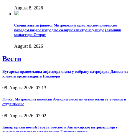
August 8, 2026
Саопштење за јавност Митрополије црногорско-приморске
поводом најаве изградње соларне електране у широј околини
манастира Острог
August 8, 2026
Вести
Бугарска православна дијаспора стала у одбрану патријарха Данила од
клевета архимандрита Никанора
08. August 2026. 07:13
Грчка: Митрополит никејски Алексије посетио летњи камп за ученице и
студенткиње
08. August 2026. 07:02
Кипар пружа помоћ Јерусалимској и Антиохијској патријаршији у
оквиру новог програма подршке Блиском истоку