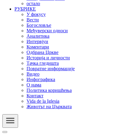
остало
РУБРИКЕ
У фокусу
Вести
Богословље
Међуверски односи
Аналитика
Интервјуи
Коментари
Одбрана Цркве
Историја и личности
Тачка гледишта
Повратне информације
Видео
Инфографика
О нама
Политика коришћења
Контакт
Vida de la Iglesia
Животът на Църквата