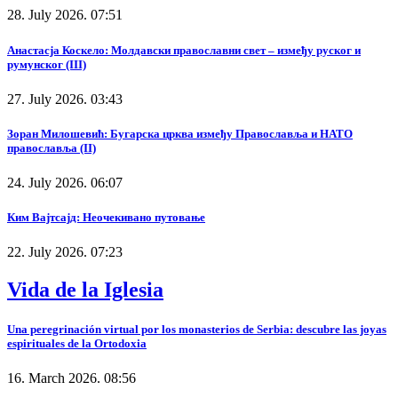
28. July 2026. 07:51
Анастасја Коскело: Молдавски православни свет – између руског и
румунског (III)
27. July 2026. 03:43
Зоран Милошевић: Бугарска црква између Православља и НАТО
православља (II)
24. July 2026. 06:07
Ким Вајтсајд: Неочекивано путовање
22. July 2026. 07:23
Vida de la Iglesia
Una peregrinación virtual por los monasterios de Serbia: descubre las joyas
espirituales de la Ortodoxia
16. March 2026. 08:56