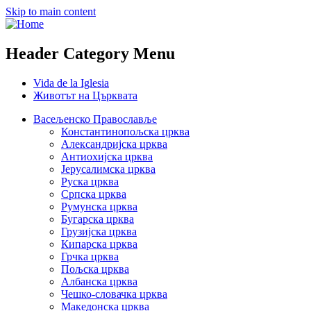
Skip to main content
Header Category Menu
Vida de la Iglesia
Животът на Църквата
Васељенско Православље
Константинопољска црква
Александријска црква
Антиохијска црква
Јерусалимска црква
Руска црква
Српска црква
Румунска црква
Бугарска црква
Грузијска црква
Кипарска црква
Грчка црква
Пољска црква
Албанска црква
Чешко-словачка црква
Македонска црква