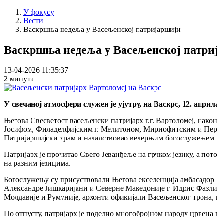
У фокусу
Вести
Васкршња недеља у Васељенској патријаршији
Васкршња недеља у Васељенској патри
13-04-2026 11:35:37
2 минута
У свечаној атмосфери служен је ујутру, на Васкрс, 12. апр
Његова Свесветост васељенски патријарх г.г. Вартоломеј, нако
Јосифом, Филаделфијским г. Мелитоном, Мириофитским и Перис
Патријаршијски храм и началствовао вечерњим богослужењем.
Патријарх је прочитао Свето Јеванђеље на грчком језику, а пот
на разним језицима.
Богослужењу су присуствовали Његова екселенција амбасадор Гр
Александре Јишкаријани и Северне Македоније г. Идрис Фазли
Молдавије и Румуније, архонти офикијали Васељенског трона, 
По отпусту, патријарх је поделио многобројном народу црвена 