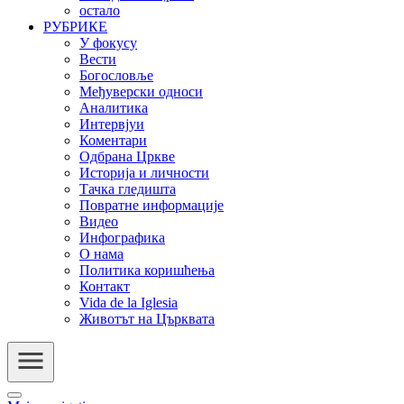
остало
РУБРИКЕ
У фокусу
Вести
Богословље
Међуверски односи
Аналитика
Интервјуи
Коментари
Одбрана Цркве
Историја и личности
Тачка гледишта
Повратне информације
Видео
Инфографика
О нама
Политика коришћења
Контакт
Vida de la Iglesia
Животът на Църквата