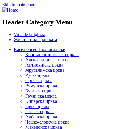
Skip to main content
Header Category Menu
Vida de la Iglesia
Животът на Църквата
Васељенско Православље
Константинопољска црква
Александријска црква
Антиохијска црква
Јерусалимска црква
Руска црква
Српска црква
Румунска црква
Бугарска црква
Грузијска црква
Кипарска црква
Грчка црква
Пољска црква
Албанска црква
Чешко-словачка црква
Македонска црква