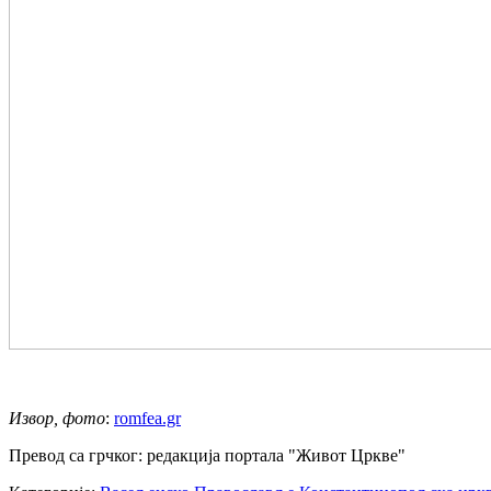
Извор, фото
:
romfea.gr
Превод са грчког: редакција портала "Живот Цркве"