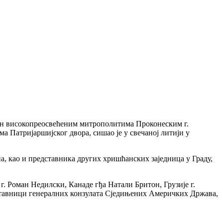
ужен високопреосвећеним митрополитима Проконеским г.
 Патријаршијског двора, сишао је у свечаној литији у
на, као и представника других хришћанских заједница у Граду,
. Роман Недилски, Канаде гђа Натали Бритон, Грузије г.
дставници генералних конзулата Сједињених Америчких Држава,