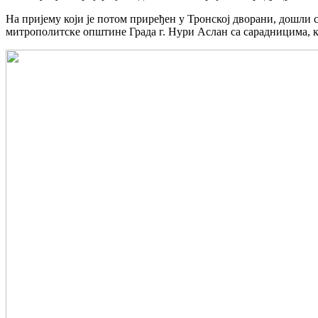
На пријему који је потом приређен у Тронској дворани, дошли 
митрополитске општине Града г. Нури Аслан са сарадницима, ка