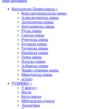
Main navigation
Васељенско Православље
»
Константинопољска црква
Александријска црква
Антиохијска црква
Јерусалимска црква
Руска црква
Српска црква
Румунска црква
Бугарска црква
Грузијска црква
Кипарска црква
Грчка црква
Пољска црква
Албанска црква
Чешко-словачка црква
Македонска црква
остало
РУБРИКЕ
»
У фокусу
Вести
Богословље
Међуверски односи
Аналитика