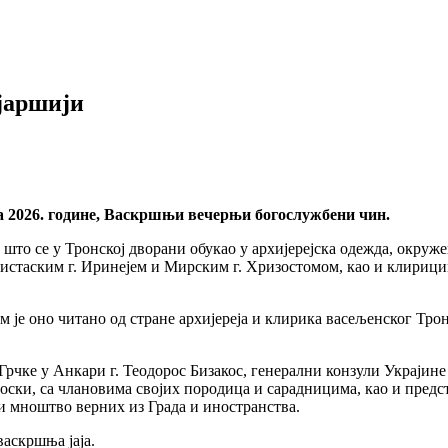
јаршији
ила 2026. године, Васкршњи вечерњи богослужбени чин.
н што се у Тронској дворани обукао у архијерејска одежда, окр
таским г. Иринејем и Мирским г. Хризостомом, као и клирицима
ом је оно читано од стране архијереја и клирика васељенског Тро
чке у Анкари г. Теодорос Бизакос, генерални конзули Украјине г
оски, са члановима својих породица и сарадницима, као и пре
и мноштво верних из Града и иностранства.
васкршња јаја.