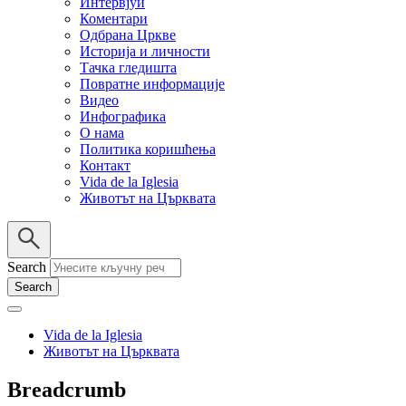
Интервјуи
Коментари
Одбрана Цркве
Историја и личности
Тачка гледишта
Повратне информације
Видео
Инфографика
О нама
Политика коришћења
Контакт
Vida de la Iglesia
Животът на Църквата
Search
Vida de la Iglesia
Животът на Църквата
Breadcrumb