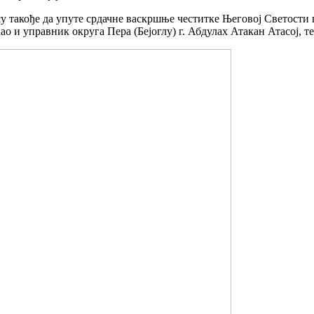
су такође да упуте срдачне васкршње честитке Његовој Светости 
о и управник округа Пера (Бејоглу) г. Абдулах Атакан Атасој, 