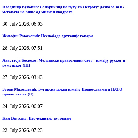
Владимир Вуковић: Соларни зид на путу ка Острогу: дозвола за 67
мегавата на више од милион квадрата
30. July 2026. 06:03
Живојин Ракочевић: Неслобода другачије говори
28. July 2026. 07:51
Анастасја Коскело: Молдавски православни свет – између руског и
румунског (III)
27. July 2026. 03:43
Зоран Милошевић: Бугарска црква између Православља и НАТО
православља (II)
24. July 2026. 06:07
Ким Вајтсајд: Неочекивано путовање
22. July 2026. 07:23