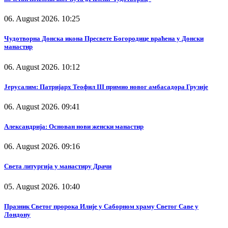
06. August 2026. 10:25
Чудотворна Донска икона Пресвете Богородице враћена у Донски
манастир
06. August 2026. 10:12
Јерусалим: Патријарх Теофил III примио новог амбасадора Грузије
06. August 2026. 09:41
Александрија: Основан нови женски манастир
06. August 2026. 09:16
Света литургија у манастиру Драчи
05. August 2026. 10:40
Празник Светог пророка Илије у Саборном храму Светог Саве у
Лондону