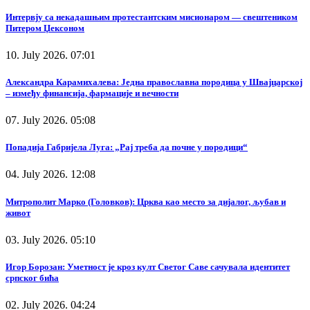
Интервју са некадашњим протестантским мисионаром — свештеником
Питером Џексоном
10. July 2026. 07:01
Александра Карамихалева: Једна православна породица у Швајцарској
– између финансија, фармације и вечности
07. July 2026. 05:08
Попадија Габријела Луга: „Рај треба да почне у породици“
04. July 2026. 12:08
Митрополит Марко (Головков): Црква као место за дијалог, љубав и
живот
03. July 2026. 05:10
Игор Борозан: Уметност је кроз култ Светог Саве сачувала идентитет
српског бића
02. July 2026. 04:24