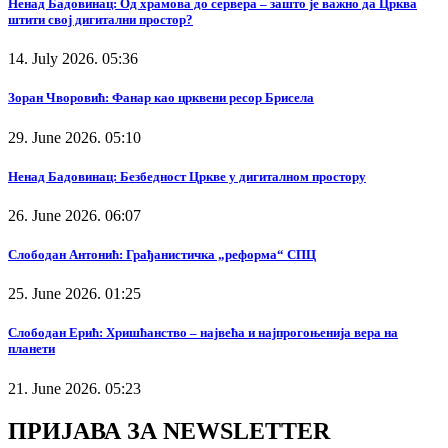
Ненад Бадовинац: Од храмова до сервера – зашто је важно да Црква
штити свој дигитални простор?
14. July 2026. 05:36
Зоран Чворовић: Фанар као црквени ресор Брисела
29. June 2026. 05:10
Ненад Бадовинац: Безбедност Цркве у дигиталном простору
26. June 2026. 06:07
Слободан Антонић: Грађанистичка „реформа“ СПЦ
25. June 2026. 01:25
Слободан Ерић: Хришћанство – највећа и најпрогоњенија вера на
планети
21. June 2026. 05:23
ПРИЈАВА ЗА NEWSLETTER