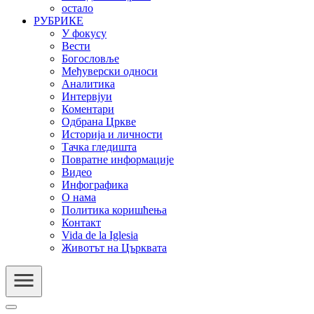
остало
РУБРИКЕ
У фокусу
Вести
Богословље
Међуверски односи
Аналитика
Интервјуи
Коментари
Одбрана Цркве
Историја и личности
Тачка гледишта
Повратне информације
Видео
Инфографика
О нама
Политика коришћења
Контакт
Vida de la Iglesia
Животът на Църквата