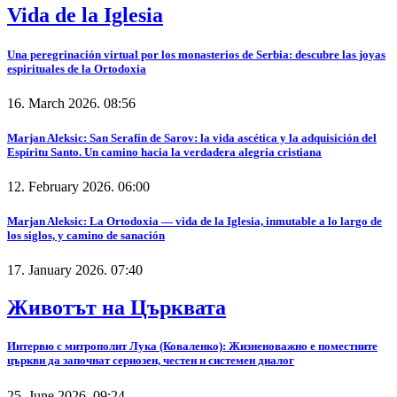
Vida de la Iglesia
Una peregrinación virtual por los monasterios de Serbia: descubre las joyas
espirituales de la Ortodoxia
16. March 2026. 08:56
Marjan Aleksic: San Serafín de Sarov: la vida ascética y la adquisición del
Espíritu Santo. Un camino hacia la verdadera alegría cristiana
12. February 2026. 06:00
Marjan Aleksic: La Ortodoxia — vida de la Iglesia, inmutable a lo largo de
los siglos, y camino de sanación
17. January 2026. 07:40
Животът на Църквата
Интервю с митрополит Лука (Коваленко): Жизненоважно е поместните
църкви да започнат сериозен, честен и системен диалог
25. June 2026. 09:24