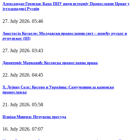
Александар Гронски: Како ПЦУ види историју Православне Цркве у
југозападној Русији
27. July 2026. 05:46
Анастасја Коскело: Молдавски православни свет – између руског и
румунског (III)
27. July 2026. 03:43
Димитрије Марковић: Косовска православна црква
22. July 2026. 04:45
Х. Дејвид Солс: Косово и Украјина: Самученици за канонско
православље
21. July 2026. 05:58
Илијан Минчев: Нечувена пресуда
16. July 2026. 07:07