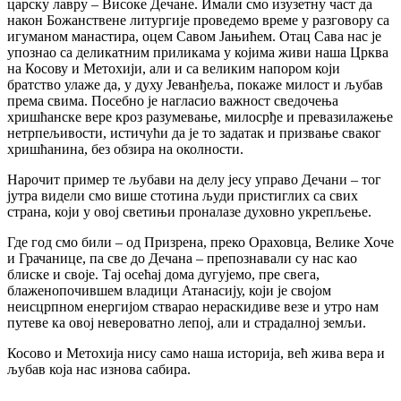
царску лавру – Високе Дечане. Имали смо изузетну част да
након Божанствене литургије проведемо време у разговору са
игуманом манастира, оцем Савом Јањићем. Отац Сава нас је
упознао са деликатним приликама у којима живи наша Црква
на Косову и Метохији, али и са великим напором који
братство улаже да, у духу Јеванђеља, покаже милост и љубав
према свима. Посебно је нагласио важност сведочења
хришћанске вере кроз разумевање, милосрђе и превазилажење
нетрпељивости, истичући да је то задатак и призвање сваког
хришћанина, без обзира на околности.
Нарочит пример те љубави на делу јесу управо Дечани – тог
јутра видели смо више стотина људи пристиглих са свих
страна, који у овој светињи проналазе духовно укрепљење.
Где год смо били – од Призрена, преко Ораховца, Велике Хоче
и Грачанице, па све до Дечана – препознавали су нас као
блиске и своје. Тај осећај дома дугујемо, пре свега,
блаженопочившем владици Атанасију, који је својом
неисцрпном енергијом стварао нераскидиве везе и утро нам
путеве ка овој невероватно лепој, али и страдалној земљи.
Косово и Метохија нису само наша историја, већ жива вера и
љубав која нас изнова сабира.