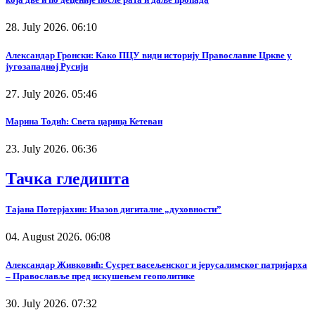
28. July 2026. 06:10
Александар Гронски: Како ПЦУ види историју Православне Цркве у
југозападној Русији
27. July 2026. 05:46
Марина Тодић: Света царица Кетеван
23. July 2026. 06:36
Тачка гледишта
Тајана Потерјахин: Изазов дигиталне „духовности”
04. August 2026. 06:08
Александар Живковић: Сусрет васељенског и јерусалимског патријарха
– Православље пред искушењем геополитике
30. July 2026. 07:32