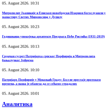
05. August 2026. 10:31
Митрополит Јоаникије и Епископ новобрдски Иларион богослужили у
манастиру Светих Мироносица у Дупилу
05. August 2026. 10:23
Годишњица упокојења архитекте Предрага Пеђе Ристића (1931-2019)
05. August 2026. 10:13
Срдачан сусрет Патријарха српског Порфирија и Митрополита
бањалучког Јефрема
05. August 2026. 10:10
Патријарх Порфирије у Мркоњић Граду: Бол не престаје протоком
времена, а наша је обавеза да се сећамо страдалих
05. August 2026. 10:01
Аналитика