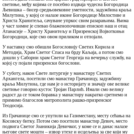
светиње, међу којима се посебно издваја чудесна Богородица
Љевишка – бисер средњовековне уметности, задужбина краља
Милутина, у којој се налазе иконе Богородице Милостиве и
Христа Хранитеља, сачуване упркос свим разарањима. Њима
у част химне је спевао блаженопочивши епископ наш и отац
Атанасије – Христу Хранитељу и Призренској Војвоткињи
Богородици, које смо овом приликом и отпојали.
У наставку смо обишли Богословију Светих Кирила и
Методија, Храм Светог Спаса на брду Каљаја, а потом смо
дошли у Саборни храм Светог Георгија на вечерњу службу, на
којој су појали призренски богослови.
У суботу, након Свете литургије у манастиру Светих
Архангела, посетили смо манастир Грачаницу, задужбину
краља Милутина, где нам је о историјату и значају ове велике
светиње говорио кустос Тројан Парлић. Имали смо велику
радост да се током боравка у манастиру накратко сретнемо и
примимо благослов митрополита рашко-призренског
Теодосија.
Из Грачанице смо се упутили ка Газиместану, месту сећања на
Косовску битку. Потом смо посетили манастир Девич, место
подвига Светог Јоаникија Девичког, у коме се и данас налазе
његове свете мошти – извор утехе и исцељења за све који му