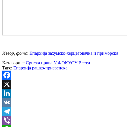
Извор, фото
:
Епархија захумско-херцеговачка и приморска
Категорије:
Српска црква
У ФОКУСУ
Вести
Тагс:
Епархија рашко-призренска
Facebook
X
LinkedIn
VK
Telegram