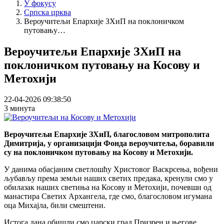
У фокусу
Српска црква
Вероучитељи Епархије ЗХиП на поклоничком
путовању…
Вероучитељи Епархије ЗХиП на
поклоничком путовању на Косову и
Метохији
22-04-2026 09:38:50
3 минута
Вероучитељи Епархије ЗХиП, благословом митрополита
Димитрија, у организацији Фонда вероучитеља, боравили
су на поклоничком путовању на Косову и Метохији.
У данима обасјаним светлошћу Христовог Васкрсења, вођени
љубављу према земљи наших светих предака, кренули смо у
обилазак наших светиња на Косову и Метохији, почевши од
манастира Светих Архангела, где смо, благословом игумана
оца Михајла, били смештени.
Истога дана обишли смо царски град Призрен и његове