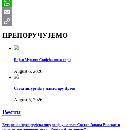
Viber
WhatsApp
Email
Copy
ПРЕПОРУЧУЈЕМО
Link
Бојан Муњин: Свијећа ипак гори
August 6, 2026
Света литургија у манастиру Драчи
August 5, 2026
Вести
Бугарска: Архијерејска литургија у капели Светог Јована Рилског и
почетак поклоничког пута „Рилски Чудотворац“