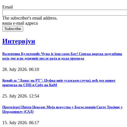
Email
The subscriber's email address.
ваша е-mail адреса
Интервјуи
Валентина Булатовић: Чува је још само Бог! Српска царска задужбина
која две и по деценије после рата и даље пропада
28. July 2026. 06:10
Ковић за "Данас на РТ": Џуфка није усамљен случај, већ део ширег
притиска на СПЦ и Србе на КиМ
25. July 2026. 12:54
Протојереј Питер Џексон: Моја искуства у Богословији Свете Тројице у
Џорданвилу (САД)
15. July 2026. 06:17