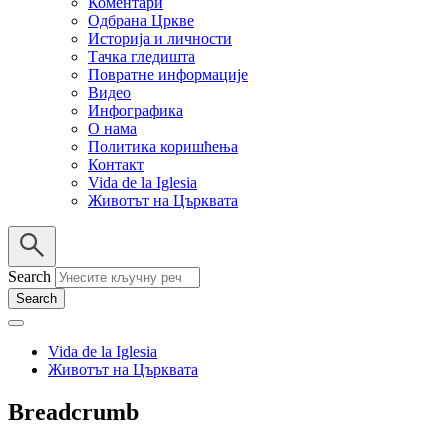
Коментари
Одбрана Цркве
Историја и личности
Тачка гледишта
Повратне информације
Видео
Инфографика
О нама
Политика коришћења
Контакт
Vida de la Iglesia
Животът на Църквата
Search
Vida de la Iglesia
Животът на Църквата
Breadcrumb