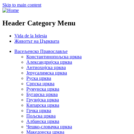
Skip to main content
Header Category Menu
Vida de la Iglesia
Животът на Църквата
Васељенско Православље
Константинопољска црква
Александријска црква
Антиохијска црква
Јерусалимска црква
Руска црква
Српска црква
Румунска црква
Бугарска црква
Грузијска црква
Кипарска црква
Грчка црква
Пољска црква
Албанска црква
Чешко-словачка црква
Македонска црква