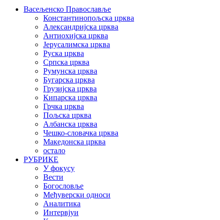
Васељенско Православље
Константинопољска црква
Александријска црква
Антиохијска црква
Јерусалимска црква
Руска црква
Српска црква
Румунска црква
Бугарска црква
Грузијска црква
Кипарска црква
Грчка црква
Пољска црква
Албанска црква
Чешко-словачка црква
Македонска црква
остало
РУБРИКЕ
У фокусу
Вести
Богословље
Међуверски односи
Аналитика
Интервјуи