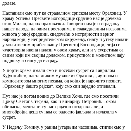
долазе.
Наставили смо пут ка страдалном српском месту Ораховац. У
храму Успења Пресвете Богородице срдачно нас је дочекао
отац Милан, парох ораховачки. Говорио нам је о страдању
нашег народа на овим просторима и свакодневним изазовима
живота у овој средини, сведочећи о истрајности верног
народа који, у непријатељском окружењу, снагу и утеху налази
у молитвеном прибегавању Пресветој Богородици, чија се
чудотворна икона налази у овом храму, али и у сусретима са
свима који им својим доласком, присуством и молитвом дају
подршку и снагу да истрају.
У порти храма имали смо и посебан сусрет са Гаврилом
Кујунџићем, наставником музике из Ораховца, аутором и
композитором многих песама, од којих је нарочито позната
„Ораховцу, башто рајска“, коју смо сви заједно отпевали.
Пут нас је потом водио до Велике Хоче, где смо посетили
Цркву Светог Стефана, као и винарију Петровић. Током
обиласка, мештани су нас срдачно поздрављали, а
многобројна деца су нам се радосно јављала и излазила у
сусрет.
У Недељу Томину, у раним јутарњим часовима, стигли смо у