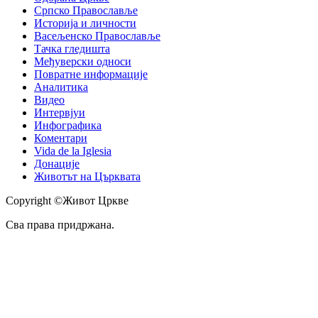
Српско Православље
Историја и личности
Васељенско Православље
Тачка гледишта
Међуверски односи
Повратне информације
Аналитика
Видео
Интервјуи
Инфографика
Коментари
Vida de la Iglesia
Донације
Животът на Църквата
Copyright ©Живот Цркве
Сва права придржана.