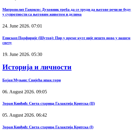
Митрополит Гаврило: Духовник треба да се труди да његове речи не буду
у супротности са његовим животом и делима
24. June 2026. 07:01
Епископ Порфирије (Шутов): Пир у време куге није нешто ново у нашем
свету
19. June 2026. 05:30
Историја и личности
Бојан Муњин: Свијећа ипак гори
06. August 2026. 09:05
Зоран Кинђић: Света старица Галактија Критска (II)
05. August 2026. 06:42
Зоран Кинђић: Света старица Галактија Критска (I)