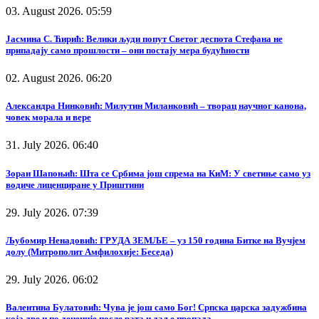
03. August 2026. 05:59
Јасмина С. Ћирић: Велики људи попут Светог деспота Стефана не
припадају само прошлости – они постају мера будућности
02. August 2026. 06:20
Александра Нинковић: Милутин Миланковић – творац научног канона,
човек морала и вере
31. July 2026. 06:40
Зоран Шапоњић: Шта се Србима још спрема на КиМ: У светиње само уз
водиче лиценциране у Приштини
29. July 2026. 07:39
Љубомир Ненадовић: ГРУДА ЗЕМЉЕ – уз 150 година Битке на Вучјем
долу (Митрополит Амфилохије: Беседа)
29. July 2026. 06:02
Валентина Булатовић: Чува је још само Бог! Српска царска задужбина
која две и по деценије после рата и даље пропада