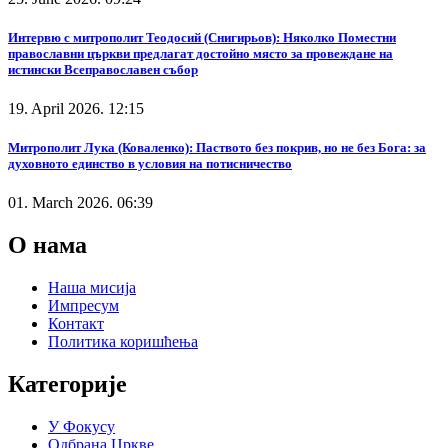
Интервю с митрополит Теодосий (Снигирьов): Няколко Поместни
православни църкви предлагат достойно място за провеждане на
истински Всеправославен събор
19. April 2026. 12:15
Митрополит Лука (Коваленко): Паството без покрив, но не без Бога: за
духовното единство в условия на потисничество
01. March 2026. 06:39
О нама
Наша мисија
Импресум
Контакт
Политика коришћења
Категорије
У Фокусу
Одбрана Цркве