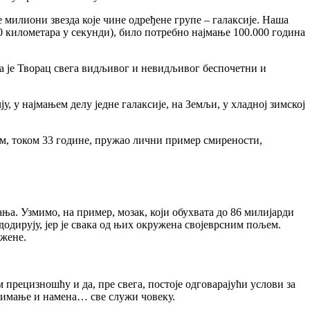
илиони звезда које чине одређене групе – галаксије. Наша
00 километара у секунди), било потребно најмање 100.000 година
а је Творац свега видљивог и невидљивог беспочетни и
у најмањем делу једне галаксије, на Земљи, у хладној зимској
, током 33 године, пружао лични пример смирености,
. Узмимо, на пример, мозак, који обухвата до 86 милијарди
додирују, јер је свака од њих окружена својеврсним пољем.
ожене.
прецизношћу и да, пре свега, постоје одговарајући услови за
жимање и намена… све служи човеку.