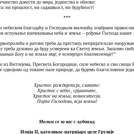
анство довести до мира, јединства и обнове;
 ни прошлост, ни садашњост, ни будућност!
***
ком благодаћу и Господњом милошћу, изабрани православни н
там испуњење ишчекивања неба и земље – рођење Господа нашег
пролића и ратови треба да престану, непријатељске наоружане во
у треба духовно да буду усмерени ка Светој земљи. Запалмо свећ
ишњих Богу и на земљи мир, в человјецех благоволеније!“
 Витлејема, Пресвета Богородице, силе небеске и сви свеци Бо
се одвојимо од тежине пале природе, да будемо благословени јед
Христос раждајетсја, славите:
Христос с небес, срјашчите,
Христос на земљи, возноситесја.
Појте Господеви, всја земља!
Молим се за вас с љубављу,
Илија II, католикос-патријарх целе Грузије