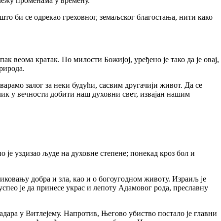
лежу променама у времену.
о би се одрекао греховног, земаљског благостања, нити како
 веома кратак. По милости Божијој, уређено је тако да је овај,
рирода.
о залог за неки будући, сасвим другачији живот. Да се
лик у вечности добити наш духовни свет, извајан нашим
је уздизао људе на духовне степене; понекад кроз бол и
ковању добра и зла, као и о богоугодном животу. Израиљ је
 успео је да принесе украс и лепоту Адамовог рода, преславну
ара у Витлејему. Напротив, Његово убиство постало је главни