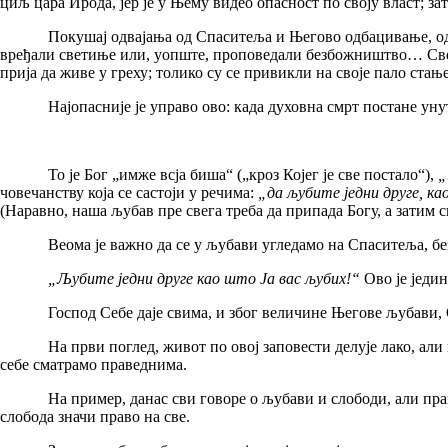
циљ цара Ирода, јер је у Њему видео опасност по своју власт; за
Покушај одвајања од Спаситеља и Његово одбацивање, од I ве
вређали светиње или, уопште, проповедали безбожништво… Све ов
прија да живе у греху; толико су се привикли на своје пало стањ
Најопасније је управо ово: када духовна смрт постане унут
То је Бог „имже всја биша“ („кроз Којег је све постало“),
„
човечанству која се састоји у речима:
„да љубите једни друге, ка
(Наравно, наша љубав пре свега треба да припада Богу, а затим 
Веома је важно да се у љубави угледамо на Спаситеља, без об
„Љубите једни друге као што Ја вас љубих!“
Ово је једин
Господ Себе даје свима, и због величине Његове љубави, Он
На први поглед, живот по овој заповести делује лако, али на 
себе сматрамо праведнима.
На пример, данас сви говоре о љубави и слободи, али праву г
слобода значи право на све.