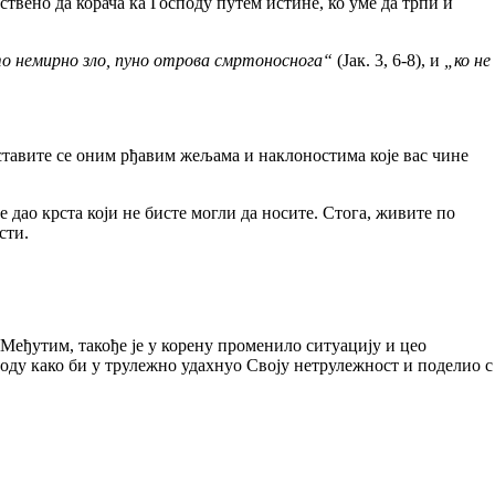
вено да корача ка Господу путем истине, ко уме да трпи и
. то немирно зло, пуно отрова смртоноснога“
(Јак. 3, 6-8), и
„ко не
авите се оним рђавим жељама и наклоностима које вас чине
дао крста који не бисте могли да носите. Стога, живите по
сти.
еђутим, такође је у корену променило ситуацију и цео
оду како би у трулежно удахнуо Своју нетрулежност и поделио с