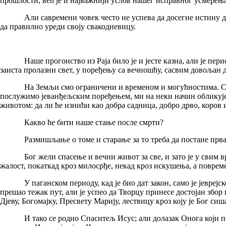
прошлости, већ је и најважнији услов нашег исправног усмерења
Али савремени човек често не успева да досегне истину дарова
да правилно уреди своју свакодневицу.
Наше прогонство из Раја било је и јесте казна, али је период 
заиста пролазни свет, у поређењу са вечношћу, сасвим довољан 
На Земљи смо ограничени и временом и могућностима. Својим
послужимо јеванђељским поређењем, ми на неки начин обликујем
животом: да ли ће изнићи као добра садница, добро дрво, коров 
Какво ће бити наше стање после смрти?
Размишљање о томе и старање за то треба да постане прва и 
Бог жели спасење и вечни живот за све, и зато је у свим време
жалост, покаткад кроз милосрђе, некад кроз искушења, а повре
У паганском периоду, кад је био дат закон, само је јеврејско
прешао тежак пут, али је успео да Творцу принесе достојан збор 
Дјеву, Богомајку, Пресвету Марију, лествицу кроз коју је Бог сиша
И тако се родио Спаситељ Исус; али долазак Онога који побеђ