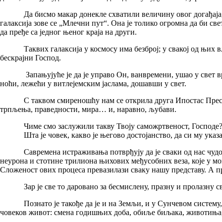
Да бисмо макар донекле схватили величину овог догађаја, под
галаксија зове се „Млечни пут“. Она је толико огромна да би св
да пређе са једног њеног краја на други.
Таквих галаксија у космосу има безброј; у свакој од њих влад
бескрајни Господ.
Запањујуће је да је управо Он, ванвремени, ушао у свет време
ноћи, лежећи у витлејемским јаслама, дошавши у свет.
С таквом смиреношћу нам се открила друга Ипостас Пресвете 
трпљења, праведности, мира… и, наравно, љубави.
Чиме смо заслужили такву Твоју саможртвеност, Господе
Шта је човек, какво је његово достојанство, да си му указао
Савремена истраживања потврђују да је сваки од нас чудо; чуд
неурона и стотине трилиона њихових међусобних веза, које у мо
Сложеност ових процеса превазилази сваку нашу представу. А пр
Зар је све то даровано за бесмислену, празну и пролазну с
Познато је такође да је и на Земљи, и у Сунчевом систему, и у
човеков живот: смена годишњих доба, обиље биљака, животиња