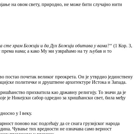
ње на овом свету, природно, не може бити случајно нити
да сте храм Божији и да Дух Божији обитава у вама?“
(1 Кор. 3,
с према нама; а како Му ми узвраћамо на ту љубав и то
постао почетак великог преокрета. Он је утврдио јединствену
ацијске политичке и друштвене архитектуре Истока и Запада.
ишћанство прихватила као државну религију. То значи да је
е је Никејски сабор одредио за хришћански свет, била међу
носно у I веку.
ост поново нас подсећају да се снага грузијског народа
одина. Чување тих вредности не означава само верност