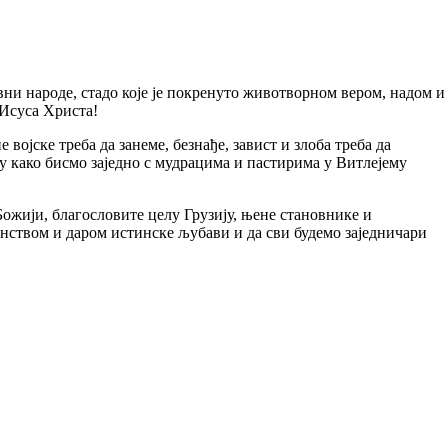
ароде, стадо које је покренуто животворном вером, надом и
 Исуса Христа!
јскe треба да занеме, безнађе, завист и злоба треба да
у како бисмо заједно с мудрацима и пастирима у Витлејему
жији, благословите целу Грузију, њене становнике и
инством и даром истинске љубави и да сви будемо заједничари