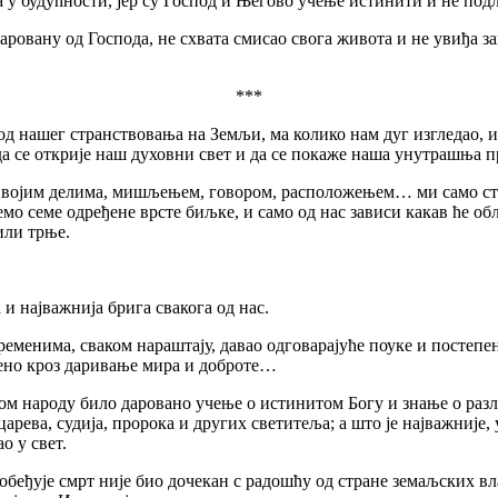
 у будућности, јер су Господ и Његово учење истинити и не под
ну од Господа, не схвата смисао свога живота и не увиђа зашт
***
нашег странствовања на Земљи, ма колико нам дуг изгледао, ипак
да се открије наш духовни свет и да се покаже наша унутрашња п
 делима, мишљењем, говором, расположењем… ми само стварам
о семе одређене врсте биљке, и само од нас зависи какав ће об
или трње.
најважнија брига свакога од нас.
нима, сваком нараштају, давао одговарајуће поуке и постепено 
мено кроз даривање мира и доброте…
м народу било даровано учење о истинитом Богу и знање о разли
царева, судија, пророка и других светитеља; а што је најважније,
о у свет.
ује смрт није био дочекан с радошћу од стране земаљских влад