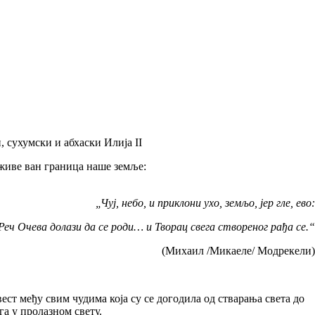
 сухумски и абхаски Илија II
живе ван граница наше земље:
„Чуј, небо, и приклони ухо, земљо, јер гле, ево:
Реч Очева долази да се роди… и Творац свега створеног рађа се.“
(Михаил /Микаеле/ Модрекели)
т међу свим чудима која су се догодила од стварања света до
га у пролазном свету.