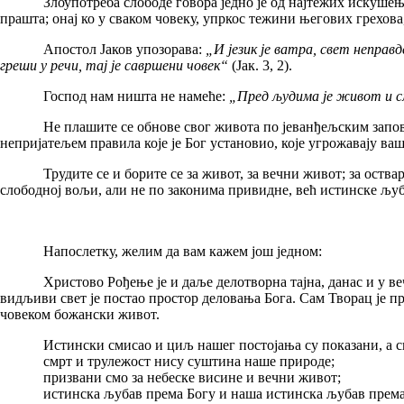
Злоупотреба слободе говора једно је од најтежих искушења наш
прашта; онај ко у сваком човеку, упркос тежини његових грехова
Апостол Јаков упозорава:
„И језик је ватра, свет неправд
греши у речи, тај је савршени човек“
(Јак. 3, 2).
Господ нам ништа не намеће:
„Пред људима је живот и см
Не плашите се обнове свог живота по јеванђељским заповести
непријатељем правила које је Бог установио, које угрожавају ваш
Трудите се и борите се за живот, за вечни живот; за остварење
слободној вољи, али не по законима привидне, већ истинске љуба
Напослетку, желим да вам кажем још једном:
Христово Рођење је и даље делотворна тајна, данас и у вечнос
видљиви свет је постао простор деловања Бога. Сам Творац је 
човеком божански живот.
Истински смисао и циљ нашег постојања су показани, а све 
смрт и трулежост нису суштина наше природе;
призвани смо за небеске висине и вечни живот;
истинска љубав према Богу и наша истинска љубав према ч