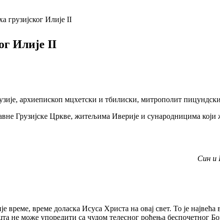
 грузијског Илије II
г Илије II
узије, архиепископ мцхетски и тбилиски, митрополит пицундски,
вне Грузијске Цркве, житељима Иверије и сународницима који 
Син и 
е, време доласка Исуса Христа на овај свет. То је највећа вес
ништа не може упоредити са чудом телесног рођења беспочетног Бо