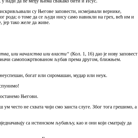
, у нади да ће међу њима свакако бити и Исус.
скривљавали су Његове заповести, исмејавали вернике,
 рода; о томе да се људи нису само навикли на грех, већ им и
, јер тако желе да живе.
ства, или началства или власти“
(Кол. 1, 16) дао је нову заповест
о значи самопожртвованом љубав према другом, ближњем.
неуспешан, богат или сиромашан, мудар или неук.
испунимо!
останемо Његови.
м често не схвата чији смо заиста слуге. Због тога грешимо, а
начавају са истинском љубављу, као и они који сматрају да