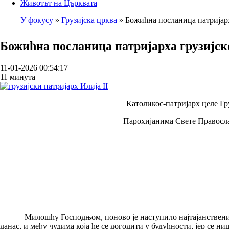
Животът на Църквата
У фокусу
Грузијска црква
Божићна посланица патријарха
Breadcrumb
Божићна посланица патријарха грузијско
11-01-2026 00:54:17
11 минута
Католикос-патријарх целе Гр
Парохијанима Свете Правосла
Милошћу Господњом, поново је наступило најтајанственије врем
данас, и међу чудима која ће се догодити у будућности, јер се 