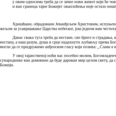
у овим односима треба да се зачне нови живот који ће човеч
и ван граница тајне Божијег оваплоћења није остало ништа:
Хришћани, обрадовани Јеванђељем Христовим, испуњени небес
жељом за усавршавање Царства небеског, још једном вам чести
Данас свака туга треба да нестане, све бриге и страдања, крво
нестану, а наш разум, душа и срце надахнути љубављу према Бог
могли да се придружимо анђеоском гласу који позива:
„Слава в в
У овој тајанственој ноћи вас посебно молим, Богомладенче из
сународнике ван домовине да буде дарован мир целом свету, да 
Божији.