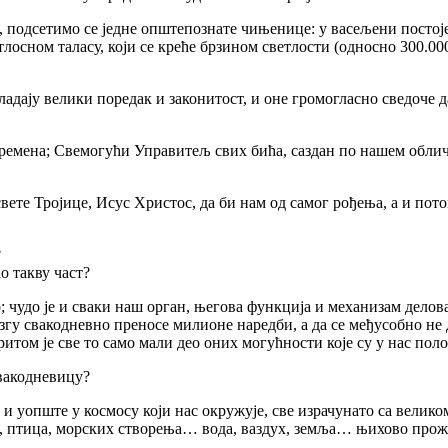
сетимо се једне општепознате чињенице: у васељени постоје м
етлосном таласу, који се креће брзином светлости (односно 300.0
ају велики поредак и законитост, и оне громогласно сведоче д
на; Свемогући Управитељ свих бића, саздан по нашем обличју, 
Тројице, Исус Христос, да би нам од самог рођења, а и потом
?
 такву част?
о је и сваки наш орган, његова функција и механизам деловања
згу свакодневно преносе милионе наредби, а да се међусобно не 
итом је све то само мали део оних могућности које су у нас пол
вакодневицу?
опште у космосу који нас окружује, све израчунато са великом 
, птица, морских створења… вода, ваздух, земља… њихово про