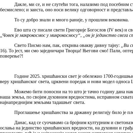
Дакле, ми се, и не слутећи тога, налазимо под посебним стар
бесмислено; и заиста, оно носи велику одговорност и представљ
То су добро знали и много раније, у прошлим вековима.
Ево шта су писали свети Григорије Богослов (IV век) и свет
„Човек је макрокосмос у микрокосмосу“
,
„он је јединство свега с
Свето Писмо нам, пак, открива овакву дивну тајну:
„Ви с
16). То јест, ми смо заједничари Творца! Његови смо! Пали, опт
поверење?!
Године 2025. хришћански свет је обележио 1700-годишњицу Прв
веру хришћанског света, црквени поредак и нови модел односа Ц
Можемо бити поносни на то што је тачно годину дана након ов
наша земља, по својим духовним вредностима, исправном схвата
најнапреднијим земљама тадашњег света.
Проглашење хришћанства за државну религију било је плод вер
Данас, кад се суочавамо са бројним културним и светоназорски
ослања на јединство хришћанских вредности, на духовни и грађа