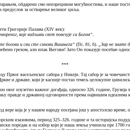
ањем, обдарени смо неизрецивим могућностима, и наше постоја
а предуслов за остварење великог циља.
и Григорије Палама (XIV век):
твореног, које видљиви свет повезује са Богом“
.
те богови и сви сте синови Вишњега“
(Пс. 81, 6).
„Зар не знате 
ерећени грехом, али ипак Његови! Зато Он показује посебан одно
***
ог васељенског сабора у Никеји. Тај сабор је за човечанство 
ркве и државе, који је касније постао темељ целокупне цивилиз
ог изузетно важног догађаја, односно 326. године, Грузија хр
њу правде и државној одговорности према највишим идеалима кој
е која је у нашем народу посејана још у апостолско време, од
м изазовима, период 325–326. године и та историјска подударн
нски поредак и на избор који је наша земља учинила пре 1700 г