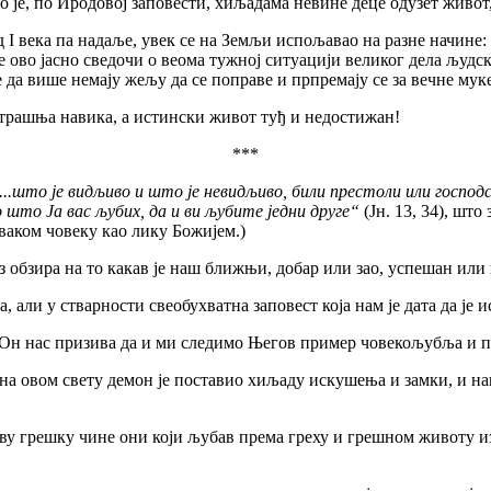
то је, по Иродовој заповести, хиљадама невине деце одузет живот
ка па надаље, увек се на Земљи испољавао на разне начине: и
о јасно сведочи о веома тужној ситуацији великог дела људског
е да више немају жељу да се поправе и прпремају се за вечне муке
рашња навика, а истински живот туђ и недостижан!
***
...што је видљиво и што је невидљиво, били престоли или господ
о што Ја вас љубих, да и ви љубите једни друге“
(Јн. 13, 34), шт
сваком човеку као лику Божијем.)
зира на то какав је наш ближњи, добар или зао, успешан или 
а, али у стварности свеобухватна заповест која нам је дата да је 
 нас призива да и ми следимо Његов пример човекољубља и п
овом свету демон је поставио хиљаду искушења и замки, и наш у
решку чине они који љубав према греху и грешном животу изјед