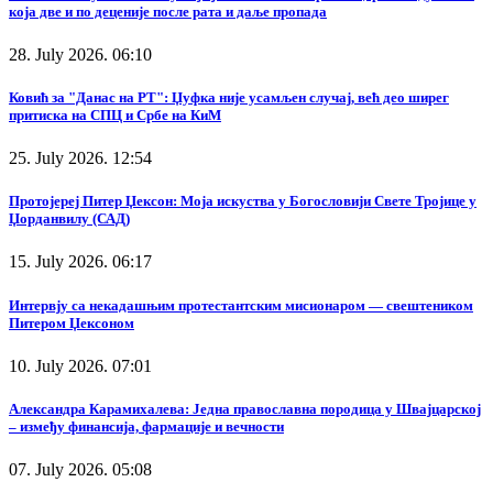
која две и по деценије после рата и даље пропада
28. July 2026. 06:10
Ковић за "Данас на РТ": Џуфка није усамљен случај, већ део ширег
притиска на СПЦ и Србе на КиМ
25. July 2026. 12:54
Протојереј Питер Џексон: Моја искуства у Богословији Свете Тројице у
Џорданвилу (САД)
15. July 2026. 06:17
Интервју са некадашњим протестантским мисионаром — свештеником
Питером Џексоном
10. July 2026. 07:01
Александра Карамихалева: Једна православна породица у Швајцарској
– између финансија, фармације и вечности
07. July 2026. 05:08