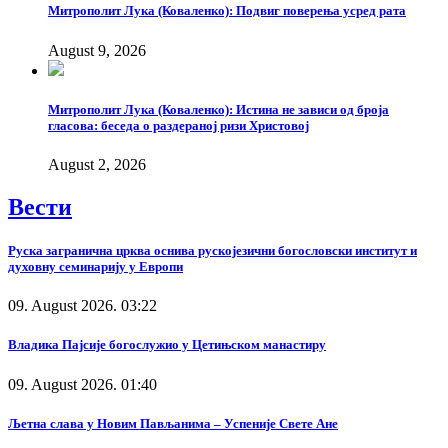
Митрополит Лука (Коваленко): Подвиг поверења усред рата
August 9, 2026
Митрополит Лука (Коваленко): Истина не зависи од броја
гласова: беседа о раздераној ризи Христовој
August 2, 2026
Вести
Руска загранична црква оснива рускојезични богословски институт и
духовну семинарију у Европи
09. August 2026. 03:22
Владика Пајсије богослужио у Цетињском манастиру
09. August 2026. 01:40
Љетна слава у Новим Пављанима – Успеније Свете Ане