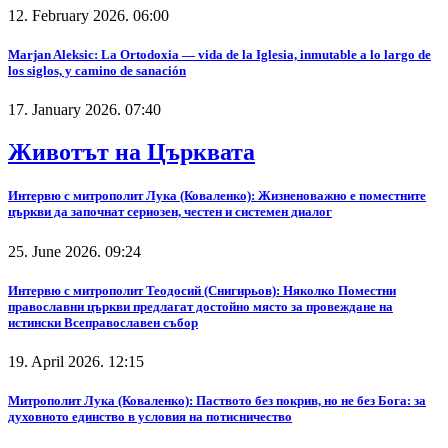
12. February 2026. 06:00
Marjan Aleksic: La Ortodoxia — vida de la Iglesia, inmutable a lo largo de
los siglos, y camino de sanación
17. January 2026. 07:40
Животът на Църквата
Интервю с митрополит Лука (Коваленко): Жизненоважно е поместните
църкви да започнат сериозен, честен и системен диалог
25. June 2026. 09:24
Интервю с митрополит Теодосий (Снигирьов): Няколко Поместни
православни църкви предлагат достойно място за провеждане на
истински Всеправославен събор
19. April 2026. 12:15
Митрополит Лука (Коваленко): Паството без покрив, но не без Бога: за
духовното единство в условия на потисничество