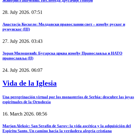
Живојин Ракочевић: Неслобода другачије говори
28. July 2026. 07:51
Анастасја Коскело: Молдавски православни свет – између руског и
румунског (III)
27. July 2026. 03:43
Зоран Милошевић: Бугарска црква између Православља и НАТО
православља (II)
24. July 2026. 06:07
Vida de la Iglesia
Una peregrinación virtual por los monasterios de Serbia: descubre las joyas
espirituales de la Ortodoxia
16. March 2026. 08:56
Marjan Aleksic: San Serafín de Sarov: la vida ascética y la adquisición del
Espíritu Santo. Un camino hacia la verdadera alegría cristiana