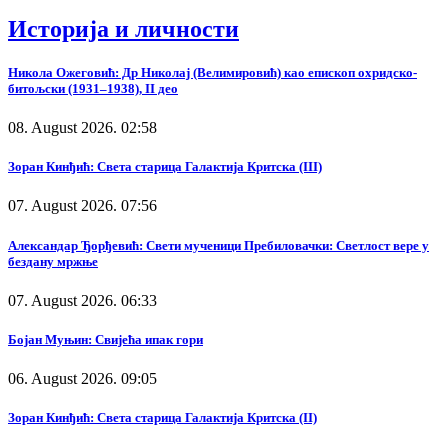
Историја и личности
Никола Ожеговић: Др Николај (Велимировић) као епископ охридско-
битољски (1931–1938), II део
08. August 2026. 02:58
Зоран Кинђић: Света старица Галактија Критска (III)
07. August 2026. 07:56
Александар Ђорђевић: Свети мученици Пребиловачки: Светлост вере у
бездану мржње
07. August 2026. 06:33
Бојан Муњин: Свијећа ипак гори
06. August 2026. 09:05
Зоран Кинђић: Света старица Галактија Критска (II)