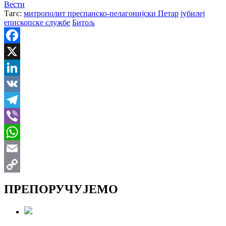
Вести
Тагс:
митрополит преспанско-пелагонијски Петар
јубилеј
епископске службе
Битољ
Facebook
X
LinkedIn
VK
Telegram
Viber
WhatsApp
Email
Copy
ПРЕПОРУЧУЈЕМО
Link