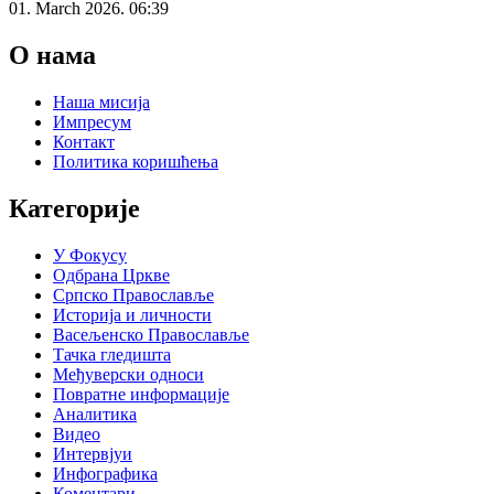
01. March 2026. 06:39
О нама
Наша мисија
Импресум
Контакт
Политика коришћења
Категорије
У Фокусу
Одбрана Цркве
Српско Православље
Историја и личности
Васељенско Православље
Тачка гледишта
Међуверски односи
Повратне информације
Аналитика
Видео
Интервјуи
Инфографика
Коментари