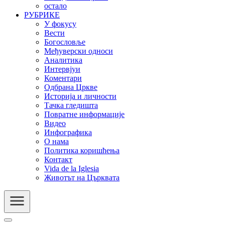
остало
РУБРИКЕ
У фокусу
Вести
Богословље
Међуверски односи
Аналитика
Интервјуи
Коментари
Одбрана Цркве
Историја и личности
Тачка гледишта
Повратне информације
Видео
Инфографика
О нама
Политика коришћења
Контакт
Vida de la Iglesia
Животът на Църквата