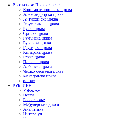
Васељенско Православље
Константинопољска црква
Александријска црква
Антиохијска црква
Јерусалимска црква
Руска црква
Српска црква
Румунска црква
Бугарска црква
Грузијска црква
Кипарска црква
Грчка црква
Пољска црква
Албанска црква
Чешко-словачка црква
Македонска црква
остало
РУБРИКЕ
У фокусу
Вести
Богословље
Међуверски односи
Аналитика
Интервјуи