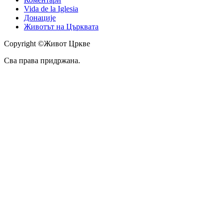
Vida de la Iglesia
Донације
Животът на Църквата
Copyright ©Живот Цркве
Сва права придржана.