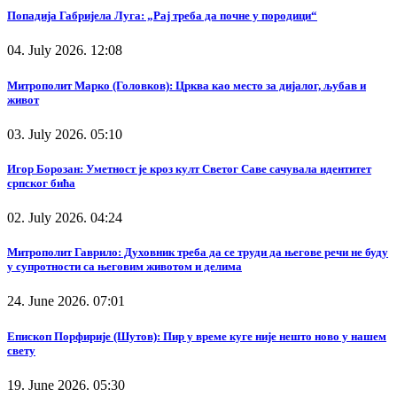
Попадија Габријела Луга: „Рај треба да почне у породици“
04. July 2026. 12:08
Митрополит Марко (Головков): Црква као место за дијалог, љубав и
живот
03. July 2026. 05:10
Игор Борозан: Уметност је кроз култ Светог Саве сачувала идентитет
српског бића
02. July 2026. 04:24
Митрополит Гаврило: Духовник треба да се труди да његове речи не буду
у супротности са његовим животом и делима
24. June 2026. 07:01
Епископ Порфирије (Шутов): Пир у време куге није нешто ново у нашем
свету
19. June 2026. 05:30