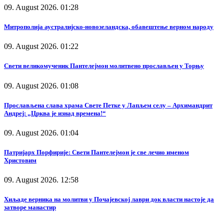
09. August 2026. 01:28
Митрополија аустралијско-новозеландска, обавештење верном народу
09. August 2026. 01:22
Свети великомученик Пантелејмон молитвено прослављен у Торњу
09. August 2026. 01:08
Прослављена слава храма Свете Петке у Лапљем селу – Архимандрит
Андреј: „Црква је изнад времена!“
09. August 2026. 01:04
Патријарх Порфирије: Свети Пантелејмон је све лечио именом
Христовим
09. August 2026. 12:58
Хиљаде верника на молитви у Почајевској лаври док власти настоје да
затворе манастир