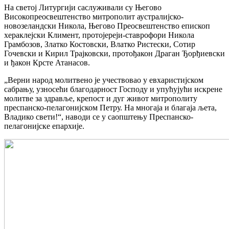
На светој Литургији саслуживали су Његово
Високопреосвештенство митрополит аустралијско-
новозеландски Никола, Његово Преосвештенство епископ
хераклејски Климент, протојереји-ставрофори Никола
Грамбозов, Златко Костовски, Влатко Ристески, Сотир
Гочевски и Кирил Трајковски, протођакон Драган Ђорђиевски
и ђакон Крсте Атанасов.
„Верни народ молитвено је учествовао у евхаристијском
сабрању, узносећи благодарност Господу и упућујући искрене
молитве за здравље, крепост и дуг живот митрополиту
преспанско-пелагонијском Петру. На многаја и благаја љета,
Владико свети!“, наводи се у саопштењу Преспанско-
пелагонијске епархије.