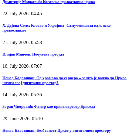
Димитрије Марковић: Косовска православна црква
22. July 2026. 04:45
Х. Дејвид Солс: Косово и Украјина: Самученици за канонско
православље
21. July 2026. 05:58
Илијан Минчев: Нечувена пресуда
16. July 2026. 07:07
Ненад Бадовинац: Од храмова до сервера – зашто је важно да Црква
штити свој дигитални простор?
14. July 2026. 05:36
Зоран Чворовић: Фанар као црквени ресор Брисела
29. June 2026. 05:10
Ненад Бадовинац: Безбедност Цркве у дигиталном простору