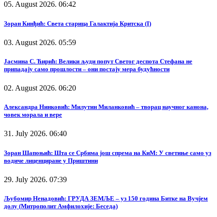
05. August 2026. 06:42
Зоран Кинђић: Света старица Галактија Критска (I)
03. August 2026. 05:59
Јасмина С. Ћирић: Велики људи попут Светог деспота Стефана не
припадају само прошлости – они постају мера будућности
02. August 2026. 06:20
Александра Нинковић: Милутин Миланковић – творац научног канона,
човек морала и вере
31. July 2026. 06:40
Зоран Шапоњић: Шта се Србима још спрема на КиМ: У светиње само уз
водиче лиценциране у Приштини
29. July 2026. 07:39
Љубомир Ненадовић: ГРУДА ЗЕМЉЕ – уз 150 година Битке на Вучјем
долу (Митрополит Амфилохије: Беседа)