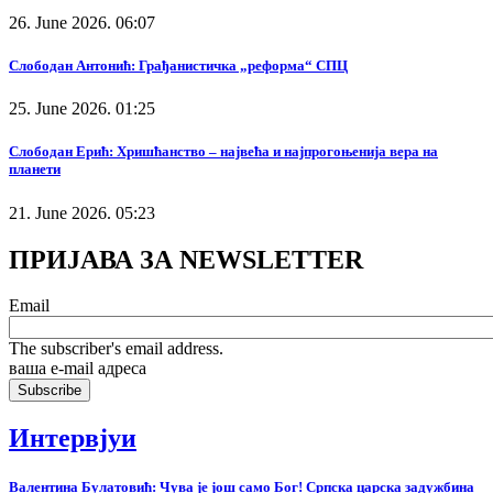
26. June 2026. 06:07
Слободан Антонић: Грађанистичка „реформа“ СПЦ
25. June 2026. 01:25
Слободан Ерић: Хришћанство – највећа и најпрогоњенија вера на
планети
21. June 2026. 05:23
ПРИЈАВА ЗА NEWSLETTER
Email
The subscriber's email address.
ваша е-mail адреса
Интервјуи
Валентина Булатовић: Чува је још само Бог! Српска царска задужбина