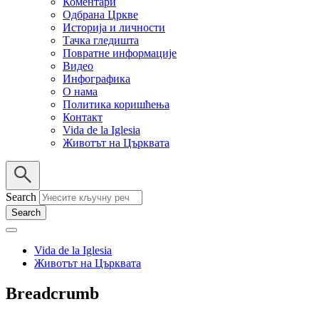
Коментари
Одбрана Цркве
Историја и личности
Тачка гледишта
Повратне информације
Видео
Инфографика
О нама
Политика коришћења
Контакт
Vida de la Iglesia
Животът на Църквата
Search
Vida de la Iglesia
Животът на Църквата
Breadcrumb