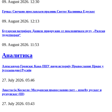
09. August 2026. 12:30
Грчка: Свечано прослављен празник Светог Калиника Едеског
09. August 2026. 12:13
Бугарски патријарх Данило придружио се поклоничком путу „Рилски
чудотворац“
09. August 2026. 11:53
Аналитика
Александар Гронски: Како ПЦУ види историју Православне Цркве у
југозападној Русији
27. July 2026. 05:46
Анастасја Коскело: Молдавски православни свет – између руског и
румунског (III)
27. July 2026. 03:43