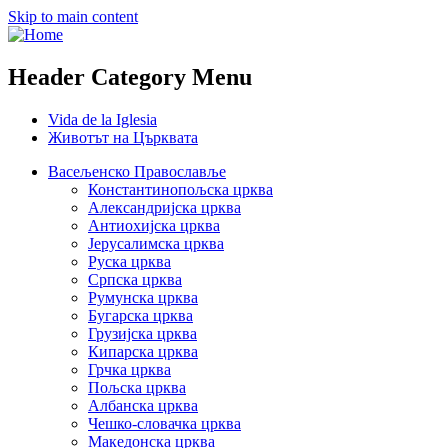
Skip to main content
Header Category Menu
Vida de la Iglesia
Животът на Църквата
Васељенско Православље
Константинопољска црква
Александријска црква
Антиохијска црква
Јерусалимска црква
Руска црква
Српска црква
Румунска црква
Бугарска црква
Грузијска црква
Кипарска црква
Грчка црква
Пољска црква
Албанска црква
Чешко-словачка црква
Македонска црква