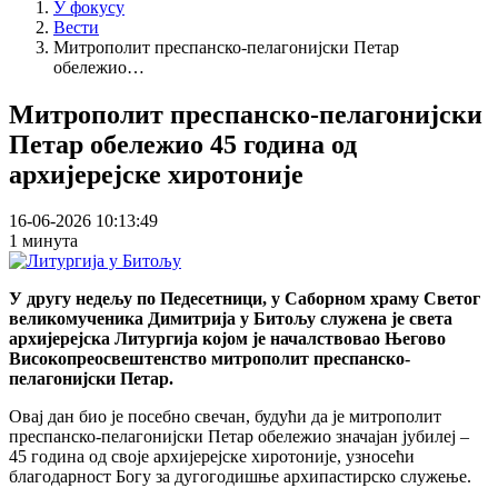
У фокусу
Вести
Митрополит преспанско-пелагонијски Петар
обележио…
Митрополит преспанско-пелагонијски
Петар обележио 45 година од
архијерејске хиротоније
16-06-2026 10:13:49
1 минута
У другу недељу по Педесетници, у Саборном храму Светог
великомученика Димитрија у Битољу служена је света
архијерејска Литургија којом је началствовао Његово
Високопреосвештенство митрополит преспанско-
пелагонијски Петар.
Овај дан био је посебно свечан, будући да је митрополит
преспанско-пелагонијски Петар обележио значајан јубилеј –
45 година од своје архијерејске хиротоније, узносећи
благодарност Богу за дугогодишње архипастирско служење.