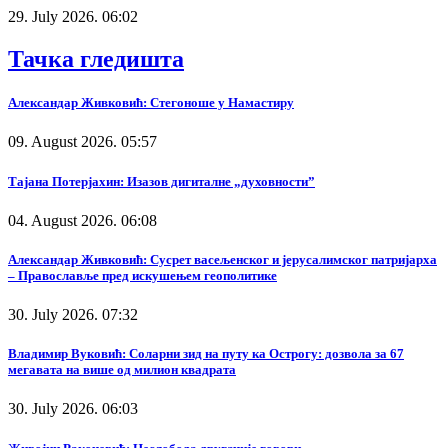
29. July 2026. 06:02
Тачка гледишта
Александар Живковић: Стегоноше у Намастиру
09. August 2026. 05:57
Тајана Потерјахин: Изазов дигиталне „духовности”
04. August 2026. 06:08
Александар Живковић: Сусрет васељенског и јерусалимског патријарха
– Православље пред искушењем геополитике
30. July 2026. 07:32
Владимир Вуковић: Соларни зид на путу ка Острогу: дозвола за 67
мегавата на више од милион квадрата
30. July 2026. 06:03