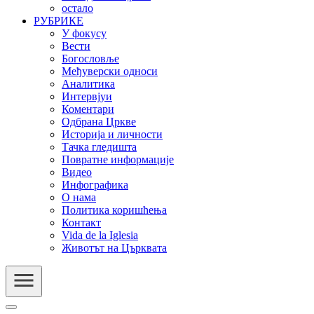
остало
РУБРИКЕ
У фокусу
Вести
Богословље
Међуверски односи
Аналитика
Интервјуи
Коментари
Одбрана Цркве
Историја и личности
Тачка гледишта
Повратне информације
Видео
Инфографика
О нама
Политика коришћења
Контакт
Vida de la Iglesia
Животът на Църквата