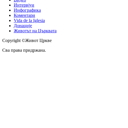
Интервјуи
Инфографика
Коментари
Vida de la Iglesia
Донације
Животът на Църквата
Copyright ©Живот Цркве
Сва права придржана.