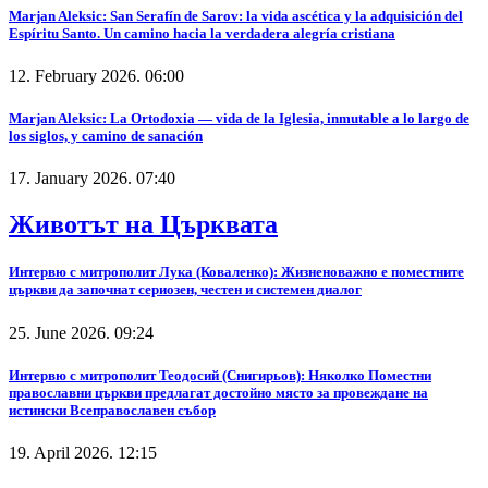
Marjan Aleksic: San Serafín de Sarov: la vida ascética y la adquisición del
Espíritu Santo. Un camino hacia la verdadera alegría cristiana
12. February 2026. 06:00
Marjan Aleksic: La Ortodoxia — vida de la Iglesia, inmutable a lo largo de
los siglos, y camino de sanación
17. January 2026. 07:40
Животът на Църквата
Интервю с митрополит Лука (Коваленко): Жизненоважно е поместните
църкви да започнат сериозен, честен и системен диалог
25. June 2026. 09:24
Интервю с митрополит Теодосий (Снигирьов): Няколко Поместни
православни църкви предлагат достойно място за провеждане на
истински Всеправославен събор
19. April 2026. 12:15