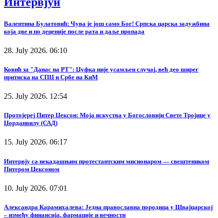
Интервјуи
Валентина Булатовић: Чува је још само Бог! Српска царска задужбина
која две и по деценије после рата и даље пропада
28. July 2026. 06:10
Ковић за "Данас на РТ": Џуфка није усамљен случај, већ део ширег
притиска на СПЦ и Србе на КиМ
25. July 2026. 12:54
Протојереј Питер Џексон: Моја искуства у Богословији Свете Тројице у
Џорданвилу (САД)
15. July 2026. 06:17
Интервју са некадашњим протестантским мисионаром — свештеником
Питером Џексоном
10. July 2026. 07:01
Александра Карамихалева: Једна православна породица у Швајцарској
– између финансија, фармације и вечности