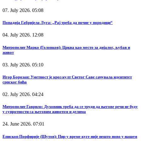
07. July 2026. 05:08
Попадија Габријела Луга: „Рај треба да почне у породици“
04. July 2026. 12:08
Митрополит Марко (Головков): Црква као место за дијалог, љубав и
живот
03. July 2026. 05:10
Игор Борозан: Уметност је кроз култ Светог Саве сачувала идентитет
српског бића
02. July 2026. 04:24
Митрополит Гаврило: Духовник треба да се труди да његове речи не буду
у супротности са његовим животом и делима
24. June 2026. 07:01
Епископ Порфирије (Шутов): Пир у време куге није нешто ново у нашем