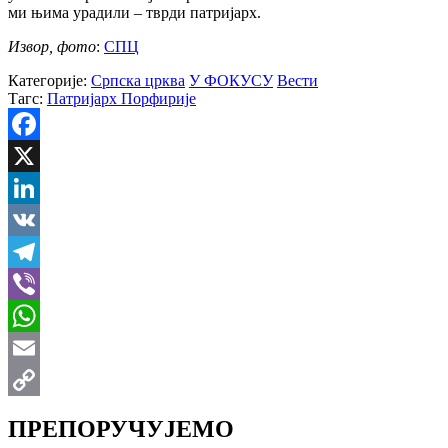
ми њима урадили – тврди патријарх.
Извор, фото
:
СПЦ
Категорије:
Српска црква
У ФОКУСУ
Вести
Тагс:
Патријарх Порфирије
Facebook
X
LinkedIn
VK
Telegram
Viber
WhatsApp
Email
Copy
ПРЕПОРУЧУЈЕМО
Link