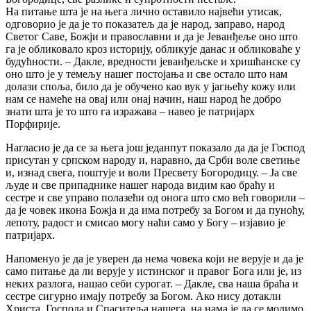
На питање шта је на њега лично оставило највећи утисак,
одговорио је да је то показатељ да је народ, заправо, народ
Светог Саве, Божји и православни и да је Јеванђеље оно што
га је обликовало кроз историју, обликује данас и обликоваће у
будућности. – Дакле, вредности јеванђељске и хришћанске су
оно што је у темељу нашег постојања и све остало што нам
долази споља, било да је обучено као вук у јагњећу кожу или
нам се намеће на овај или онај начин, наш народ ће добро
знати шта је то што га изражава – навео је патријарх
Порфирије.
Нагласио је да се за њега још једанпут показало да да је Господ
присутан у српском народу и, наравно, да Срби воле светиње
и, изнад свега, поштује и воли Пресвету Богородицу. – Ја све
људе и све припаднике нашег народа видим као браћу и
сестре и све управо полазећи од онога што смо већ говорили –
да је човек икона Божја и да има потребу за Богом и да пуноћу,
лепоту, радост и смисао могу наћи само у Богу – изјавио је
патријарх.
Напоменуо је да је уверен да нема човека који не верује и да је
само питање да ли верује у истинског и правог Бога или је, из
неких разлога, нашао себи сурогат. – Дакле, сва наша браћа и
сестре сигурно имају потребу за Богом. Ако нису дотакли
Христа, Господа и Спаситеља нашега, на нама је да се молимо