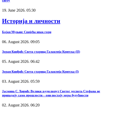
свету
19. June 2026. 05:30
Историја и личности
Бојан Муњин: Свијећа ипак гори
06. August 2026. 09:05
Зоран Кинђић: Света старица Галактија Критска (II)
05. August 2026. 06:42
Зоран Кинђић: Света старица Галактија Критска (I)
03. August 2026. 05:59
Јасмина С. Ћирић: Велики људи попут Светог деспота Стефана не
припадају само прошлости – они постају мера будућности
02. August 2026. 06:20