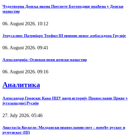
Чудотворна Донска икона Пресвете Богородице враћена у Донски
манастир
06. August 2026. 10:12
Јерусалим: Патријарх Теофил III примио новог амбасадора Грузије
06. August 2026. 09:41
Александрија: Основан нови женски манастир
06. August 2026. 09:16
Аналитика
Александар Гронски: Како ПЦУ види историју Православне Цркве у
југозападној Русији
27. July 2026. 05:46
Анастасја Коскело: Молдавски православни свет – између руског и
румунског (III)