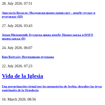
28. July 2026. 07:51
Анастасја Коскело: Молдавски православни свет – између руског и
румунског (III)
27. July 2026. 03:43
Зоран Милошевић: Бугарска црква између Православља и НАТО
православља (II)
24. July 2026. 06:07
Ким Вајтсајд: Неочекивано путовање
22. July 2026. 07:23
Vida de la Iglesia
Una peregrinación virtual por los monasterios de Serbia: descubre las joyas
espirituales de la Ortodoxia
16. March 2026. 08:56