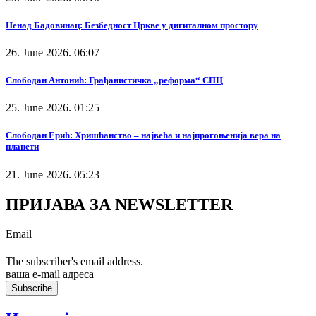
Ненад Бадовинац: Безбедност Цркве у дигиталном простору
26. June 2026. 06:07
Слободан Антонић: Грађанистичка „реформа“ СПЦ
25. June 2026. 01:25
Слободан Ерић: Хришћанство – највећа и најпрогоњенија вера на
планети
21. June 2026. 05:23
ПРИЈАВА ЗА NEWSLETTER
Email
The subscriber's email address.
ваша е-mail адреса