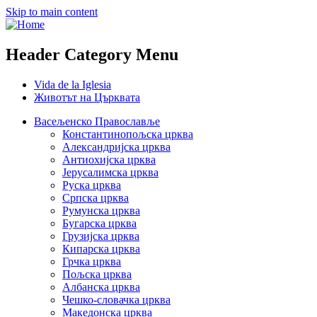
Skip to main content
Header Category Menu
Vida de la Iglesia
Животът на Църквата
Васељенско Православље
Константинопољска црква
Александријска црква
Антиохијска црква
Јерусалимска црква
Руска црква
Српска црква
Румунска црква
Бугарска црква
Грузијска црква
Кипарска црква
Грчка црква
Пољска црква
Албанска црква
Чешко-словачка црква
Македонска црква