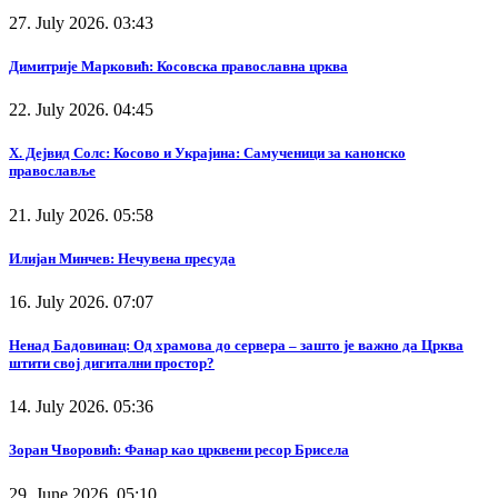
27. July 2026. 03:43
Димитрије Марковић: Косовска православна црква
22. July 2026. 04:45
Х. Дејвид Солс: Косово и Украјина: Самученици за канонско
православље
21. July 2026. 05:58
Илијан Минчев: Нечувена пресуда
16. July 2026. 07:07
Ненад Бадовинац: Од храмова до сервера – зашто је важно да Црква
штити свој дигитални простор?
14. July 2026. 05:36
Зоран Чворовић: Фанар као црквени ресор Брисела
29. June 2026. 05:10