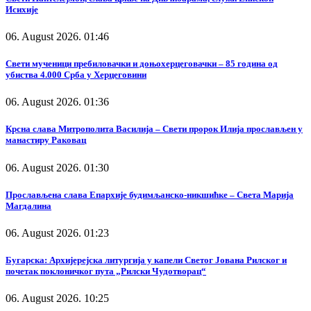
Исихије
06. August 2026. 01:46
Свети мученици пребиловачки и доњохерцеговачки – 85 година од
убиства 4.000 Срба у Херцеговини
06. August 2026. 01:36
Крсна слава Митрополита Василија – Свети пророк Илија прослављен у
манастиру Раковац
06. August 2026. 01:30
Прослављена слава Епархије будимљанско-никшићке – Света Марија
Магдалина
06. August 2026. 01:23
Бугарска: Архијерејска литургија у капели Светог Јована Рилског и
почетак поклоничког пута „Рилски Чудотворац“
06. August 2026. 10:25