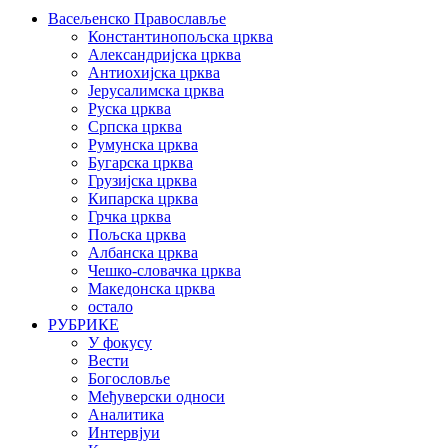
Васељенско Православље
Константинопољска црква
Александријска црква
Антиохијска црква
Јерусалимска црква
Руска црква
Српска црква
Румунска црква
Бугарска црква
Грузијска црква
Кипарска црква
Грчка црква
Пољска црква
Албанска црква
Чешко-словачка црква
Македонска црква
остало
РУБРИКЕ
У фокусу
Вести
Богословље
Међуверски односи
Аналитика
Интервјуи