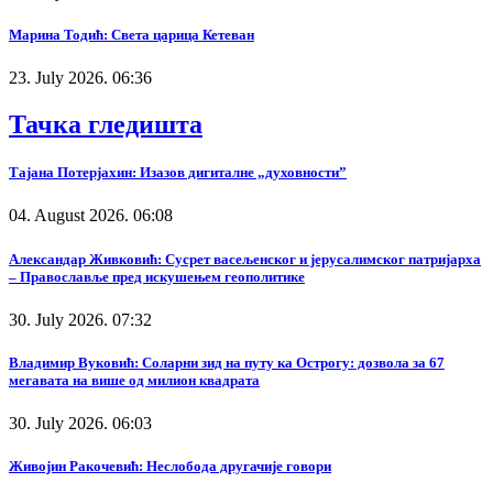
Марина Тодић: Света царица Кетеван
23. July 2026. 06:36
Тачка гледишта
Тајана Потерјахин: Изазов дигиталне „духовности”
04. August 2026. 06:08
Александар Живковић: Сусрет васељенског и јерусалимског патријарха
– Православље пред искушењем геополитике
30. July 2026. 07:32
Владимир Вуковић: Соларни зид на путу ка Острогу: дозвола за 67
мегавата на више од милион квадрата
30. July 2026. 06:03
Живојин Ракочевић: Неслобода другачије говори