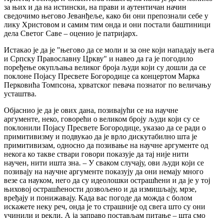
за њих и да на истински, на прави и аутентичан начин
сведочимо његово Јеванђеље, како би они препознали себе у
лику Христовом и самим тим онда и они постали баштиници
дела Светог Саве – оценио је патријарх.
Истакао је да је "његово да се моли и за оне који нападају њега
и Српску Православну Цркву" и навео да га је погодило
поређење окупљања великог броја људи који су дошли да се
поклоне Појасу Пресвете Богородице са концертом Марка
Перковића Томпсона, хрватског певача познатог по величању
усташтва.
Објаснио је да је ових дана, позивајући се на научне
аргументе, неко, говорећи о великом броју људи који су се
поклонили Појасу Пресвете Богородице, указао да се ради о
примитивизму и подвукао да је врло дискутабилно шта је
примитивизам, односно да позивање на научне аргументе од
некога ко такве ствари говори показује да тај није нити
научен, нити ишта зна. – У сваком случају, ови људи који се
позивају на научне аргументе показују да они немају много
везе са науком, него да су идеолошки острашћени и да је у тој
њиховој острашћености дозвољено и да измишљају, мрзе,
вређају и понижавају. Када вас погоде да можда с болом
искажете неку реч, онда је то страшније од свега што су они
учинили и рекли. А ја заправо постављам питање – шта смо