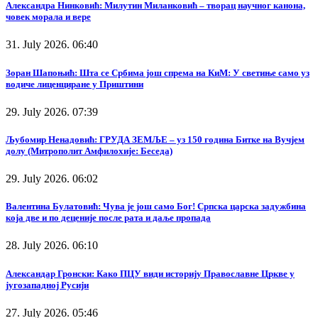
Александра Нинковић: Милутин Миланковић – творац научног канона,
човек морала и вере
31. July 2026. 06:40
Зоран Шапоњић: Шта се Србима још спрема на КиМ: У светиње само уз
водиче лиценциране у Приштини
29. July 2026. 07:39
Љубомир Ненадовић: ГРУДА ЗЕМЉЕ – уз 150 година Битке на Вучјем
долу (Митрополит Амфилохије: Беседа)
29. July 2026. 06:02
Валентина Булатовић: Чува је још само Бог! Српска царска задужбина
која две и по деценије после рата и даље пропада
28. July 2026. 06:10
Александар Гронски: Како ПЦУ види историју Православне Цркве у
југозападној Русији
27. July 2026. 05:46