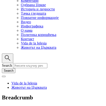
Коментари
Одбрана Цркве
Историја и личности
Тачка гледишта
Повратне информације
Видео
Инфографика
О нама
Политика коришћења
Контакт
Vida de la Iglesia
Животът на Църквата
Search
Vida de la Iglesia
Животът на Църквата
Breadcrumb