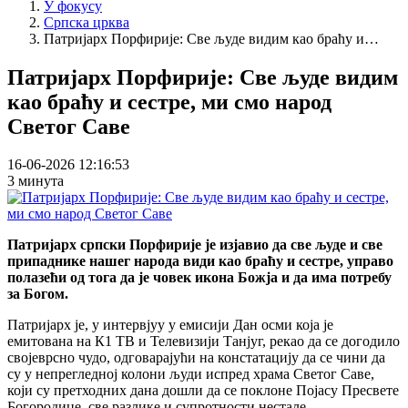
У фокусу
Српска црква
Патријарх Порфирије: Све људе видим као браћу и…
Патријарх Порфирије: Све људе видим
као браћу и сестре, ми смо народ
Светог Саве
16-06-2026 12:16:53
3 минута
Патријарх српски Порфирије је изјавио да све људе и све
припаднике нашег народа види као браћу и сестре, управо
полазећи од тога да је човек икона Божја и да има потребу
за Богом.
Патријарх је, у интервјуу у емисији Дан осми која је
емитована на К1 ТВ и Телевизији Танјуг, рекао да се догодило
својеврсно чудо, одговарајући на констатацију да се чини да
су у непрегледној колони људи испред храма Светог Саве,
који су претходних дана дошли да се поклоне Појасу Пресвете
Богородице, све разлике и супротности нестале.