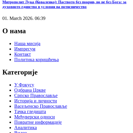
Митрополит Лука (Коваленко): Паството без покрив, но не без Бога: за
духовното единство в условия на потисничество
01. March 2026. 06:39
О нама
Наша мисија
Импресум
Контакт
Политика коришћења
Категорије
У Фокусу
Одбрана Цркве
Српско Православље
Историја и личности
Васељенско Православље
Тачка гледишта
Међуверски односи
Повратне информације
Аналитика
Видео