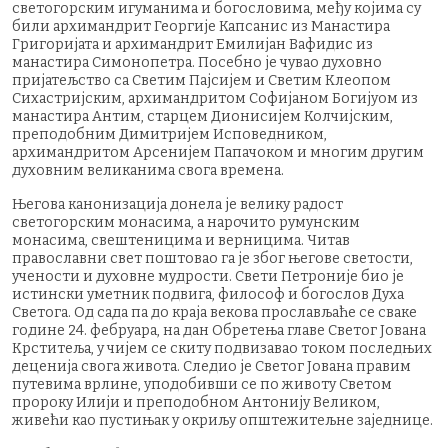
светогорским игуманима и богословима, међу којима су
били архимандрит Георгије Капсанис из Манастира
Григоријата и архимандрит Емилијан Вафидис из
манастира Симонопетра. Посебно је чувао духовно
пријатељство са Светим Пајсијем и Светим Клеопом
Сихастријским, архимандритом Софијаном Богијуом из
манастира Антим, старцем Дионисијем Колчијским,
преподобним Димитријем Исповедником,
архимандритом Арсенијем Папачоком и многим другим
духовним великанима свога времена.
Његова канонизација донела је велику радост
светогорским монасима, а нарочито румунским
монасима, свештеницима и верницима. Читав
православни свет поштовао га је због његове светости,
учености и духовне мудрости. Свети Петроније био је
истински уметник подвига, философ и богослов Духа
Светога. Од сада па до краја векова прослављаће се сваке
године 24. фебруара, на дан Обретења главе Светог Јована
Крститеља, у чијем се скиту подвизавао током последњих
деценија свога живота. Следио је Светог Јована правим
путевима врлине, уподобивши се по животу Светом
пророку Илији и преподобном Антонију Великом,
живећи као пустињак у окриљу општежитељне заједнице.