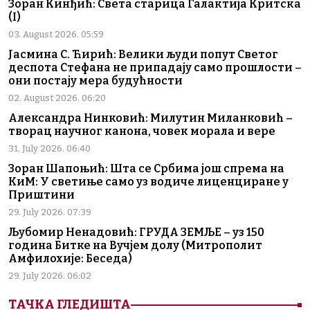
Зоран Кинђић: Света старица Галактија Критска
(I)
03. August 2026. 05:59
Јасмина С. Ћирић: Велики људи попут Светог
деспота Стефана не припадају само прошлости –
они постају мера будућности
02. August 2026. 06:20
Александра Нинковић: Милутин Миланковић –
творац научног канона, човек морала и вере
31. July 2026. 06:40
Зоран Шапоњић: Шта се Србима још спрема на
КиМ: У светиње само уз водиче лиценциране у
Приштини
29. July 2026. 07:39
Љубомир Ненадовић: ГРУДА ЗЕМЉЕ – уз 150
година Битке на Вучјем долу (Митрополит
Амфилохије: Беседа)
29. July 2026. 06:02
ТАЧКА ГЛЕДИШТА