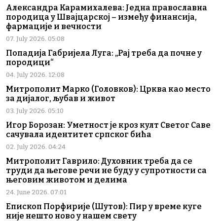
Александра Карамихалева: Једна православна
породица у Швајцарској – између финансија,
фармације и вечности
07. July 2026. 05:08
Попадија Габријела Луга: „Рај треба да почне у
породици“
04. July 2026. 12:08
Митрополит Марко (Головков): Црква као место
за дијалог, љубав и живот
03. July 2026. 05:10
Игор Борозан: Уметност је кроз култ Светог Саве
сачувала идентитет српског бића
02. July 2026. 04:24
Митрополит Гаврило: Духовник треба да се
труди да његове речи не буду у супротности са
његовим животом и делима
24. June 2026. 07:01
Епископ Порфирије (Шутов): Пир у време куге
није нешто ново у нашем свету