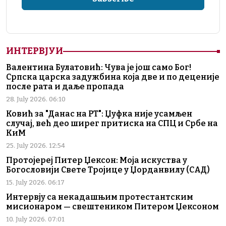
ИНТЕРВЈУИ
Валентина Булатовић: Чува је још само Бог!
Српска царска задужбина која две и по деценије
после рата и даље пропада
28. July 2026. 06:10
Ковић за "Данас на РТ": Џуфка није усамљен
случај, већ део ширег притиска на СПЦ и Србе на
КиМ
25. July 2026. 12:54
Протојереј Питер Џексон: Моја искуства у
Богословији Свете Тројице у Џорданвилу (САД)
15. July 2026. 06:17
Интервју са некадашњим протестантским
мисионаром — свештеником Питером Џексоном
10. July 2026. 07:01