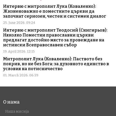
Интервю с митрополит Лука (Коваленко):
Жизненоважно е поместните църкви да
започнат сериозен, честен и системен диалог
25. June 2026. 09:24
Интервю с митрополит Теодосий (Снигирьов):
Няколко Поместни православни църкви
предлагат достойно място за провеждане на
истински Всеправославен събор
19. April 2026. 12:15
Митрополит Лука (Коваленко): Паството без
покрив, но не без Бога: за духовното единство в
условия на потисничество
01. March 2026. 06:39
О нама
Наша мисија