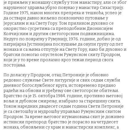
је примљен у монашку службу у том манастиру, али се због
нарушеног здравља убрзо повукао у манастир Сихастрију.
Године 1975, након многих препрека и тешкоћа, успео је
да оствари давно жељено поклоничко путовање у
Јерусалим и на Свету Гору. Том приликом духовно се
окористио сусретима са преподобним Дионисијем
Колчијским и другим светогорским подвижницима.
Недуго по повратку у Румунију, 1976. године, добио је од
патријарха Јустинијана послушање да окупи групу од пет
монаха и са њима отпутује на Свету Гору, како би духовно и
братски помогао опустелом Румунском скиту Продром,
који је у то време пролазио кроз тежак период свога
постојања.
По доласку у Продром, отац Петроније је обновио
редовно служење Свете литургије и свих седам служби
дневног богослужбеног круга, истовремено предано
радећи на обнови и уређењу ове светогорске обитељи.
Братство га је 15. октобра 1984. године, противно његовој
вољи и дубоком смирењу, изабрало за старешину скита.
Током наредних двадесет седам година Свети Петроније
је са светошћу и мудрошћу управљао Румунским скитом
Продром. За време његовог игумановања скит је доживео
истински препород: братство је порасло на четрдесет
монаха, обновљени су храм и манастирски комплекс, а