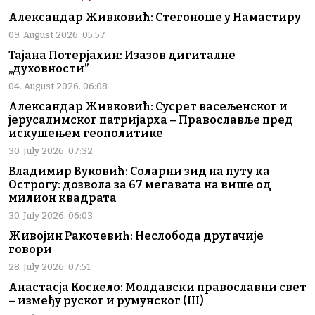
Александар Живковић: Стегоноше у Намастиру
09. August 2026. 05:57
Тајана Потерјахин: Изазов дигиталне
„духовности”
04. August 2026. 06:08
Александар Живковић: Сусрет васељенског и
јерусалимског патријарха – Православље пред
искушењем геополитике
30. July 2026. 07:32
Владимир Вуковић: Соларни зид на путу ка
Острогу: дозвола за 67 мегавата на више од
милион квадрата
30. July 2026. 06:03
Живојин Ракочевић: Неслобода другачије
говори
28. July 2026. 07:51
Анастасја Коскело: Молдавски православни свет
– између руског и румунског (III)