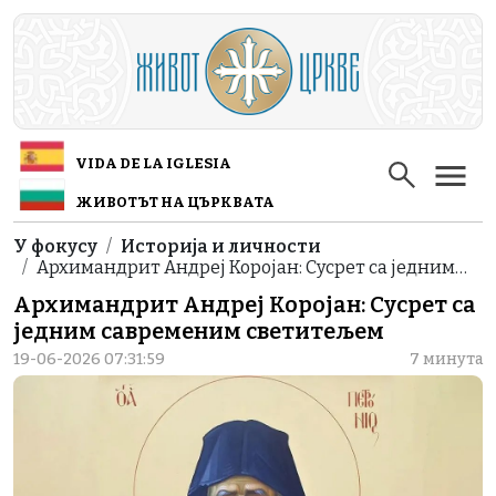
Skip to main content
VIDA DE LA IGLESIA
ЖИВОТЪТ НА ЦЪРКВАТА
Breadcrumb
У фокусу
Историја и личности
Архимандрит Андреј Коројан: Сусрет са једним…
Архимандрит Андреј Коројан: Сусрет са
једним савременим светитељем
19-06-2026 07:31:59
7 минута