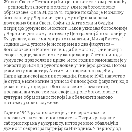
Живот Светог Петронија био је прожет светом ревношћу
— ревношћу за пост и молитву, али и за богословско
образовање. Од 1934. до 1941. године похађао је Монашку
богословију у Черники, где су му међу школским
друговима били Свети Софијан Антимски и будући
патријарх румунски Теоктист. Након укидања богословије
у Черники, диплому је стекао у Централној богословији у
Букурешту, док је матурирао у гимназији „Михај Витезул“.
Године 1942. уписао је истовремено два факултета —
Богословски и Математички. Да би могао да финансира
своје студије, запослио се у канцеларији Светог синода
Румунске православне цркве. Исте године замонашен је у
манастиру Њамц и рукоположен у чин јерођакона. Потом
је живео у манастиру Антим, истовремено радећи у
Патријаршијској администрацији. Године 1943. напустио
је студије математике и уписао Филозофски факултет, који
је завршио упоредо са Богословским факултетом,
поставивши тако темеље своје широке богословске и
културне образованости која ће обележити његово
потоње духовно служење.
Године 1947. рукоположен је у чин јеромонаха и
постављен за свештенослужитеља Патријаршијског
саборног храма у Букурешту, истовремено обављајући
дужност секретара патријарха Никодима. У периоду од