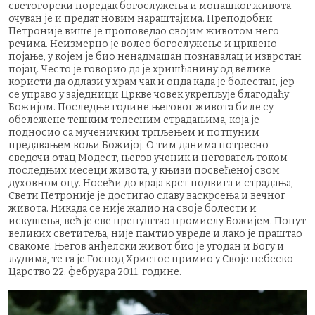
светогорски поредак богослужења и монашког живота
очуван је и предат новим нараштајима. Преподобни
Петроније више је проповедао својим животом него
речима. Неизмерно је волео богослужење и црквено
појање, у којем је био ненадмашан познавалац и изврстан
појац. Често је говорио да је хришћанину од велике
користи да одлази у храм чак и онда када је болестан, јер
се управо у заједници Цркве човек укрепљује благодаћу
Божијом. Последње године његовог живота биле су
обележене тешким телесним страдањима, која је
подносио са мученичким трпљењем и потпуним
предавањем вољи Божијој. О тим данима потресно
сведочи отац Модест, његов ученик и неговатељ током
последњих месеци живота, у књизи посвећеној свом
духовном оцу. Носећи до краја крст подвига и страдања,
Свети Петроније је достигао славу васкрсења и вечног
живота. Никада се није жалио на своје болести и
искушења, већ је све препуштао промислу Божијем. Попут
великих светитеља, није памтио увреде и лако је праштао
свакоме. Његов анђелски живот био је угодан и Богу и
људима, те га је Господ Христос примио у Своје небеско
Царство 22. фебруара 2011. године.