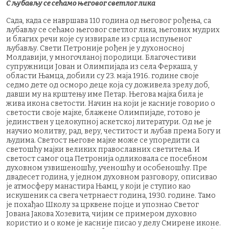
С љубављу се сећамо његовог светлог лика
Сада, када се навршава 110 година од његовог рођења, са
љубављу се сећамо његовог светлог лика, његових мудрих
и благих речи које су извирале из срца испуњеног
љубављу. Свети Петроније рођен је у духоносној
Молдавији, у многочланој породици. Благочестиви
супружници Јован и Олимпијада из села Феркаша, у
области Њамца, добили су 23. маја 1916. године своје
седмо дете од осморо деце која су доживела зрелу доб,
давши му на крштењу име Петар. Његова мајка била је
жива икона светости. Начин на који је касније говорио о
светости своје мајке, блажене Олимпијаде, готово је
јединствен у целокупној аскетској литератури. Од ње је
научио молитву, рад, веру, честитост и љубав према Богу и
људима. Светост његове мајке може се упоредити са
светошћу мајки великих православних светитеља. И
светост самог оца Петронија одликовала се посебном
духовном узвишеношћу, ученошћу и особеношћу. Пре
двадесет година, у једном духовном разговору, описивао
је атмосферу манастира Њамц, у који је ступио као
искушеник са свега четрнаест година, 1930. године. Тамо
је похађао Школу за црквене појце и упознао Светог
Јована Јакова Хозевита, чијим се примером духовно
користио и о коме је касније писао у делу Смирене иконе.