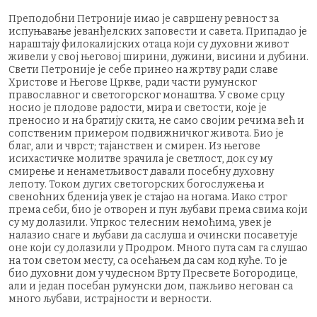
Преподобни Петроније имао је савршену ревност за
испуњавање јеванђелских заповести и савета. Припадао је
нараштају филокалијских отаца који су духовни живот
живели у свој његовој ширини, дужини, висини и дубини.
Свети Петроније је себе принео на жртву ради славе
Христове и Његове Цркве, ради части румунског
православног и светогорског монаштва. У своме срцу
носио је плодове радости, мира и светости, које је
преносио и на братију скита, не само својим речима већ и
сопственим примером подвижничког живота. Био је
благ, али и чврст; тајанствен и смирен. Из његове
исихастичке молитве зрачила је светлост, док су му
смирење и ненаметљивост давали посебну духовну
лепоту. Током дугих светогорских богослужења и
свеноћних бденија увек је стајао на ногама. Иако строг
према себи, био је отворен и пун љубави према свима који
су му долазили. Упркос телесним немоћима, увек је
налазио снаге и љубави да саслуша и очински посаветује
оне који су долазили у Продром. Много пута сам га слушао
на том светом месту, са осећањем да сам код куће. То је
био духовни дом у чудесном Врту Пресвете Богородице,
али и један посебан румунски дом, пажљиво негован са
много љубави, истрајности и верности.