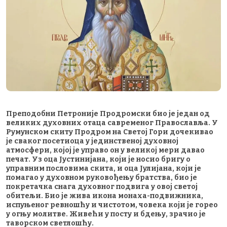
Преподобни Петроније Продромски био је један од
великих духовних отаца савременог Православља. У
Румунском скиту Продром на Светој Гори дочекивао
је сваког посетиоца у јединственој духовној
атмосфери, којој је управо он у великој мери давао
печат. Уз оца Јустинијана, који је носио бригу о
управним пословима скита, и оца Јулијана, који је
помагао у духовном руковођењу братства, био је
покретачка снага духовног подвига у овој светој
обитељи. Био је жива икона монаха-подвижника,
испуњеног ревношћу и чистотом, човека који је горео
у огњу молитве. Живећи у посту и бдењу, зрачио је
таворском светлошћу.