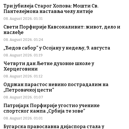
Три јубилеја Старог Хопова: Мошти Св.
Пантелејмона наставља челу литије
08. August 2026. 01:31
Свети Порфирије Кавсокаливит: живот, дело и
наслеђе
08. August 2026. 01:24
„Ђедов сабор“ у Осојану у недељу, 9. августа
08. August 2026. 01:19
Четврти дан Љетне духовне школе у
Херцеговини
08. August 2026. 01:12
Одржан парастос невино пострадалим на
„Петровачкој цести“
08. August 2026. 01:07
Патријарх Порфирије угостио ученике
спортског кампа „Србија те зове”
08. August 2026. 01:01
Бугарска православна дијаспора стала у