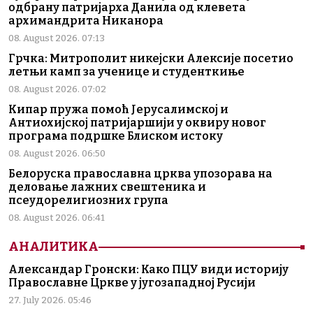
одбрану патријарха Данила од клевета
архимандрита Никанора
08. August 2026. 07:13
Грчка: Митрополит никејски Алексије посетио
летњи камп за ученице и студенткиње
08. August 2026. 07:02
Кипар пружа помоћ Јерусалимској и
Антиохијској патријаршији у оквиру новог
програма подршке Блиском истоку
08. August 2026. 06:50
Белоруска православна црква упозорава на
деловање лажних свештеника и
псеудорелигиозних група
08. August 2026. 06:41
АНАЛИТИКА
Александар Гронски: Како ПЦУ види историју
Православне Цркве у југозападној Русији
27. July 2026. 05:46