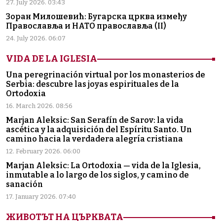
27. July 2026. 03:43
Зоран Милошевић: Бугарска црква између
Православља и НАТО православља (II)
24. July 2026. 06:07
VIDA DE LA IGLESIA
Una peregrinación virtual por los monasterios de
Serbia: descubre las joyas espirituales de la
Ortodoxia
16. March 2026. 08:56
Marjan Aleksic: San Serafín de Sarov: la vida
ascética y la adquisición del Espíritu Santo. Un
camino hacia la verdadera alegría cristiana
12. February 2026. 06:00
Marjan Aleksic: La Ortodoxia — vida de la Iglesia,
inmutable a lo largo de los siglos, y camino de
sanación
17. January 2026. 07:40
ЖИВОТЪТ НА ЦЪРКВАТА