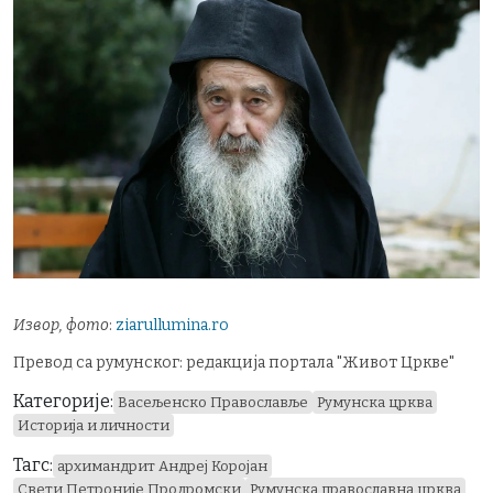
Извор, фото
:
ziarullumina.ro
Превод са румунског: редакција портала "Живот Цркве"
Категорије:
Васељенско Православље
Румунска црква
Историја и личности
Тагс:
архимандрит Андреј Коројан
Свети Петроније Продромски
Румунска православна црква