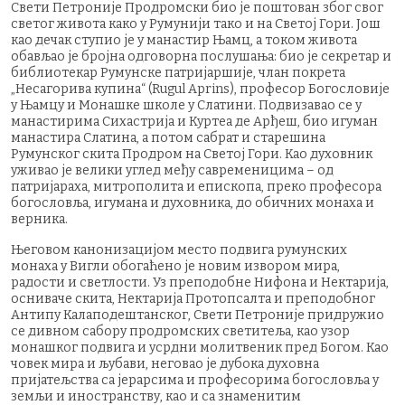
Свети Петроније Продромски био је поштован због свог
светог живота како у Румунији тако и на Светој Гори. Још
као дечак ступио је у манастир Њамц, а током живота
обављао је бројна одговорна послушања: био је секретар и
библиотекар Румунске патријаршије, члан покрета
„Несагорива купина“ (Rugul Aprins), професор Богословије
у Њамцу и Монашке школе у Слатини. Подвизавао се у
манастирима Сихастрија и Куртеа де Арђеш, био игуман
манастира Слатина, а потом сабрат и старешина
Румунског скита Продром на Светој Гори. Као духовник
уживао је велики углед међу савременицима – од
патријараха, митрополита и епископа, преко професора
богословља, игумана и духовника, до обичних монаха и
верника.
Његовом канонизацијом место подвига румунских
монаха у Вигли обогаћено је новим извором мира,
радости и светлости. Уз преподобне Нифона и Нектарија,
осниваче скита, Нектарија Протопсалта и преподобног
Антипу Калаподештанског, Свети Петроније придружио
се дивном сабору продромских светитеља, као узор
монашког подвига и усрдни молитвеник пред Богом. Као
човек мира и љубави, неговао је дубока духовна
пријатељства са јерарсима и професорима богословља у
земљи и иностранству, као и са знаменитим