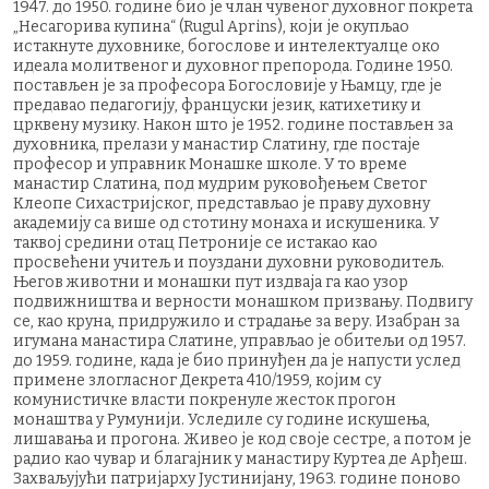
1947. до 1950. године био је члан чувеног духовног покрета
„Несагорива купина“ (Rugul Aprins), који је окупљао
истакнуте духовнике, богослове и интелектуалце око
идеала молитвеног и духовног препорода. Године 1950.
постављен је за професора Богословије у Њамцу, где је
предавао педагогију, француски језик, катихетику и
црквену музику. Након што је 1952. године постављен за
духовника, прелази у манастир Слатину, где постаје
професор и управник Монашке школе. У то време
манастир Слатина, под мудрим руковођењем Светог
Клеопе Сихастријског, представљао је праву духовну
академију са више од стотину монаха и искушеника. У
таквој средини отац Петроније се истакао као
просвећени учитељ и поуздани духовни руководитељ.
Његов животни и монашки пут издваја га као узор
подвижништва и верности монашком призвању. Подвигу
се, као круна, придружило и страдање за веру. Изабран за
игумана манастира Слатине, управљао је обитељи од 1957.
до 1959. године, када је био принуђен да је напусти услед
примене злогласног Декрета 410/1959, којим су
комунистичке власти покренуле жесток прогон
монаштва у Румунији. Уследиле су године искушења,
лишавања и прогона. Живео је код своје сестре, а потом је
радио као чувар и благајник у манастиру Куртеа де Арђеш.
Захваљујући патријарху Јустинијану, 1963. године поново