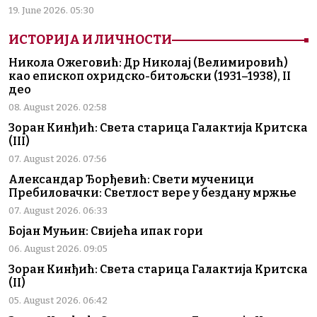
19. June 2026. 05:30
ИСТОРИЈА И ЛИЧНОСТИ
Никола Ожеговић: Др Николај (Велимировић)
као епископ охридско-битољски (1931–1938), II
део
08. August 2026. 02:58
Зоран Кинђић: Света старица Галактија Критска
(III)
07. August 2026. 07:56
Александар Ђорђевић: Свети мученици
Пребиловачки: Светлост вере у бездану мржње
07. August 2026. 06:33
Бојан Муњин: Свијећа ипак гори
06. August 2026. 09:05
Зоран Кинђић: Света старица Галактија Критска
(II)
05. August 2026. 06:42