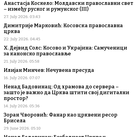
Анастасја Коскело: Молдавски православни свет
– између руског и румунског (III)
27. July 2026. 03:43
Димитрије Марковић: Косовска православна
црква
22. July 2026. 04:45
Х. Дејвид Солс: Косово и Украјина: Самученици
за канонско православље
21. July 2026. 05:58
Илијан Минчев: Нечувена пресуда
16. July 2026. 07:07
Ненад Бадовинац: Од храмова до сервера –
зашто је важно да Црква штити свој дигитални
простор?
14. July 2026. 05:36
Зоран Чворовић: Фанар као црквени ресор
Брисела
29. June 2026. 05:10