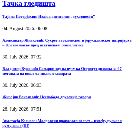
Тачка гледишта
Тајана Потерјахин: Изазов дигиталне „духовности”
04. August 2026. 06:08
Александар Живковић: Сусрет васељенског и јерусалимског патријарха
– Православље пред искушењем геополитике
30. July 2026. 07:32
Владимир Вуковић: Соларни зид на путу ка Острогу: дозвола за 67
мегавата на више од милион квадрата
30. July 2026. 06:03
Живојин Ракочевић: Неслобода другачије говори
28. July 2026. 07:51
Анастасја Коскело: Молдавски православни свет – између руског и
румунског (III)