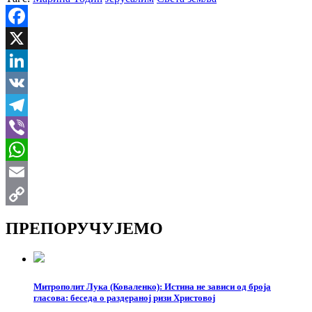
Facebook
X
LinkedIn
VK
Telegram
Viber
WhatsApp
Email
Copy
ПРЕПОРУЧУЈЕМО
Link
Митрополит Лука (Коваленко): Истина не зависи од броја
гласова: беседа о раздераној ризи Христовој