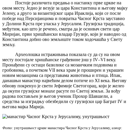
Постоје различита предања о настанку прве цркве на
овом месту. Једно је везује за цара Константина и његову мајку
Јелену, а друго за византијског цара Ираклија, који се после
победе над Персијанцима и повратка Часног Крста зауставио
у Долини Крста пре уласка у Јерусалим. Грузијска традиција,
међутим, као што је речено, сматра да је оснивач свети цар
Миријан, први хришћански владар Грузије, који је наводно од
Константина добио ово земљиште током ходочашћа у Свету
земљу.
Археолошка истраживања показала су да су на овом
месту постојале хришћанске грађевине још у IV–VI веку.
Пронађени су остаци базилике са мозаичким подовима и
гробовима, а почетком VII века храм је проширен и украшен
новим мозаицима са представама животиња и птица. Ипак,
данашњи манастир највећим делом потиче из XI века. Његову
обнову покренуо је свети Јефимије Светогорац, који је желео
да окупи грузијске монахе расуте по Светој земљи. За вођу
радова постављен је његов ученик Прохор Шавшели, а
средства за изградњу обезбедили су грузијски цар Баграт IV и
његова мајка Марија.
Фото
: унутрашњост цркве манастира Часног Крста у Јерусалиму,
извор
: