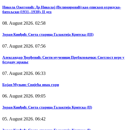
Никола Ожеговић: Др Николај (Велимировић) као епископ охридско-
битољски (1931–1938), II део
08. August 2026. 02:58
Зоран Кинђић: Света старица Галактија Критска (III)
07. August 2026. 07:56
Александар Ђорђевић: Свети мученици Пребиловачки: Светлост вере у
бездану мржње
07. August 2026. 06:33
Бојан Муњин: Свијећа ипак гори
06. August 2026. 09:05
Зоран Кинђић: Света старица Галактија Критска (II)
05. August 2026. 06:42