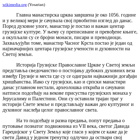
wikimedia.org
(Yosarian)
Главна манастирска црква завршена је око 1056. године
и у великој мери је сачувала свој првобитни изглед до данас.
Поред духовне улоге, манастир је постао и важан центар
грузијске културе. У њему су преписиване и превођене књиге,
а окупљали су се бројни монаси, писари и преводиоци.
Захваљујући томе, манастир Часног Крста постао је један од
најзначајнијих центара грузијске учености и духовности на
Светој земљи.
Историја Грузијске Православне Цркве у Светој земљи
представља сведочанство о постојању дубоких духовних веза
између Грузије и места где су се одиграли најважнији догађаји
хришћанства. Иако су грузијски, као и српски манастири
данас углавном нестали, археолошка открића и сачувани
натписи подсећају на векове присуства грузијских монаха у
Јерусалиму и Палестини. Они су оставили трајан траг у
историји Свете земље и представљају важан део културног и
духовног наслеђа целог православног света.
На то подсећају и разна предања, попут предања о
путовање познатог подвижника из VII века, светог Давида
Гареџијског у Свету Земљу које гласи у којем се каже да је
свети Давид у једном тренутку одлучио да оствари свој