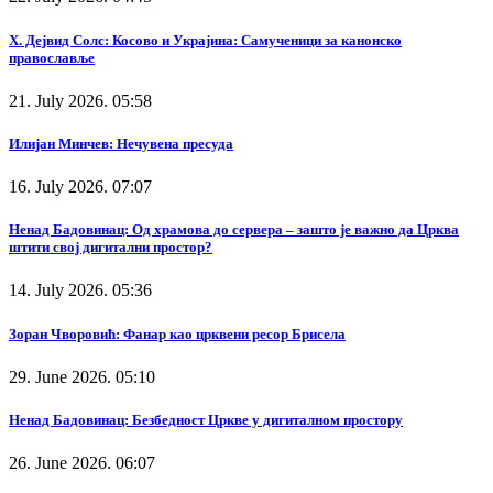
Х. Дејвид Солс: Косово и Украјина: Самученици за канонско
православље
21. July 2026. 05:58
Илијан Минчев: Нечувена пресуда
16. July 2026. 07:07
Ненад Бадовинац: Од храмова до сервера – зашто је важно да Црква
штити свој дигитални простор?
14. July 2026. 05:36
Зоран Чворовић: Фанар као црквени ресор Брисела
29. June 2026. 05:10
Ненад Бадовинац: Безбедност Цркве у дигиталном простору
26. June 2026. 06:07