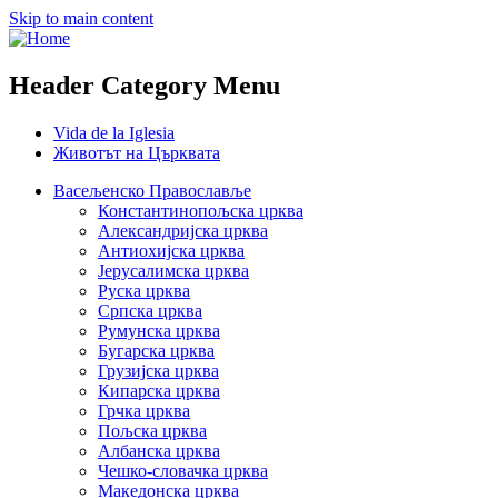
Skip to main content
Header Category Menu
Vida de la Iglesia
Животът на Църквата
Васељенско Православље
Константинопољска црква
Александријска црква
Антиохијска црква
Јерусалимска црква
Руска црква
Српска црква
Румунска црква
Бугарска црква
Грузијска црква
Кипарска црква
Грчка црква
Пољска црква
Албанска црква
Чешко-словачка црква
Македонска црква