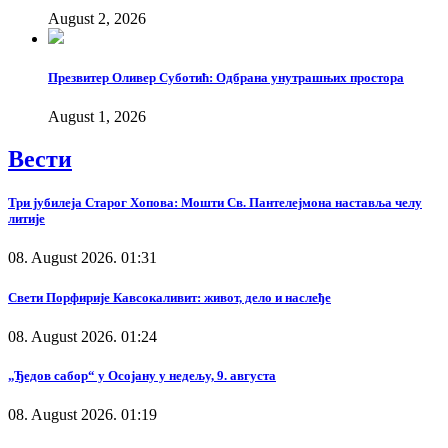
August 2, 2026
Презвитер Оливер Суботић: Одбрана унутрашњих простора
August 1, 2026
Вести
Три јубилеја Старог Хопова: Мошти Св. Пантелејмона наставља челу
литије
08. August 2026. 01:31
Свети Порфирије Кавсокаливит: живот, дело и наслеђе
08. August 2026. 01:24
„Ђедов сабор“ у Осојану у недељу, 9. августа
08. August 2026. 01:19