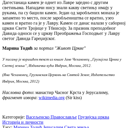
Дагестанаца камен је однет из Лавре заједно с другим
светињама. Нападачи нису знали какву светињу имају у
рукама, па су бацили камен. Један од заробљених монаха је
запамтио то место, после заробљеништва се вратио, узео
камен и вратио га је у Лавру. Камен се данас налази у саборној
цркви Свете Тројице у Тбиисију. За празник преподобног
Давида односи се у цркву Преображења Господњег у Лавру
светог Давида Гареџијског.
Марина Тодић
за портал "Живот Цркве"
У писању је коришћен текст из књиге Јане Чехановец „Грузијска Црква у
Светој земљи“, Издавачка кућа Индрик, Москва, 2012.
(Яна Чехановец, Грузинская Церковь на Святой Земле, Издательство
Индрик, Москва, 2012)
Насловна фото
:
манастир Часног Крста у Јерусалиму,
фрагмент извора
:
wikimedia.org
(Sir kiss)
Категорије:
Васељенско Православље
Грузијска црква
Историја и личности
Тагс:
Марина Тодић
Јерусалим
Света земља