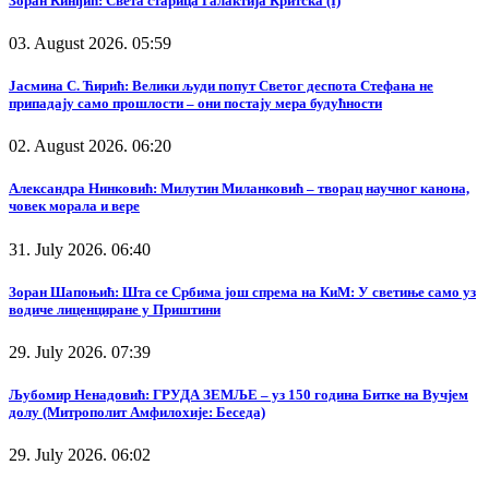
Зоран Кинђић: Света старица Галактија Критска (I)
03. August 2026. 05:59
Јасмина С. Ћирић: Велики људи попут Светог деспота Стефана не
припадају само прошлости – они постају мера будућности
02. August 2026. 06:20
Александра Нинковић: Милутин Миланковић – творац научног канона,
човек морала и вере
31. July 2026. 06:40
Зоран Шапоњић: Шта се Србима још спрема на КиМ: У светиње само уз
водиче лиценциране у Приштини
29. July 2026. 07:39
Љубомир Ненадовић: ГРУДА ЗЕМЉЕ – уз 150 година Битке на Вучјем
долу (Митрополит Амфилохије: Беседа)
29. July 2026. 06:02