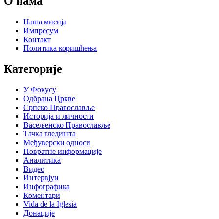
О нама
Наша мисија
Импресум
Контакт
Политика коришћења
Категорије
У Фокусу
Одбрана Цркве
Српско Православље
Историја и личности
Васељенско Православље
Тачка гледишта
Међуверски односи
Повратне информације
Аналитика
Видео
Интервјуи
Инфографика
Коментари
Vida de la Iglesia
Донације