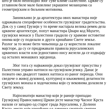
што је било неопходно због суве климе Палестине. Цркве су
углавном биле мале базилике украшене мозаицима са
геометријским и биљним мотивима.
Занимљиво је да архитектура ових манастира није
одражавала специфичне особености грузијског градитељства.
Док су у самој Грузији у то време настајала велика ремек-дела
црквене архитектуре, попут манастира Џвари код Мцхете,
грузијски монаси у Палестини градили су храмове истоветне
онима које су подизали и други хришћани Свете земље.
Разлог за то може бити чињеница да су користили локалне
мајсторе, да су се придржавали правила јерусалимских
црквених власти или једноставно нису желели да се издвајају
од осталих монашких заједница.
Због тога су најважнији доказ грузијског присуства у
Палестини управо натписи на грузијском језику. Данас је
познато око двадесет таквих натписа из раног периода. Они
сведоче о живој духовној, културној и књижевној делатности
грузијских монаха и ходочасника који су вековима долазили у
Свету земљу.
Најпознатији манастир који је раније припадао
Грузијској Православној Цркви јесте манастир Часног Крста
налази се западно од старог града Јерусалима, у Долини
Крста, месту које хришћани од давнина сматрају светим.