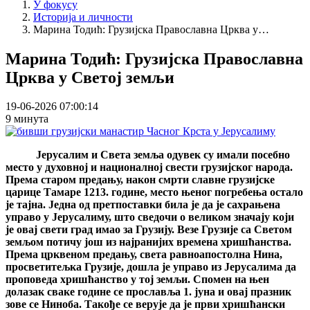
У фокусу
Историја и личности
Марина Тодић: Грузијска Православна Црква у…
Марина Тодић: Грузијска Православна
Црква у Светој земљи
19-06-2026 07:00:14
9 минута
Јерусалим и Света земља одувек су имали посебно
место у духовној и националној свести грузијског народа.
Према старом предању, након смрти славне грузијске
царице Тамаре 1213. године, место њеног погребења остало
је тајна. Једна од претпоставки била је да је сахрањена
управо у Јерусалиму, што сведочи о великом значају који
је овај свети град имао за Грузију. Везе Грузије са Светом
земљом потичу још из најранијих времена хришћанства.
Према црквеном предању, света равноапостолна Нина,
просветитељка Грузије, дошла је управо из Јерусалима да
проповеда хришћанство у тој земљи. Спомен на њен
долазак сваке године се прославља 1. јуна и овај празник
зове се Ниноба. Такође се верује да је први хришћански