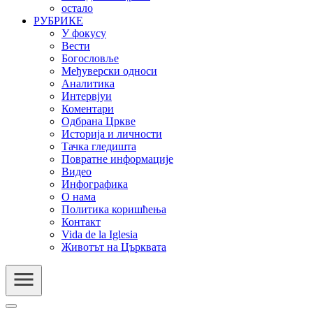
остало
РУБРИКЕ
У фокусу
Вести
Богословље
Међуверски односи
Аналитика
Интервјуи
Коментари
Одбрана Цркве
Историја и личности
Тачка гледишта
Повратне информације
Видео
Инфографика
О нама
Политика коришћења
Контакт
Vida de la Iglesia
Животът на Църквата