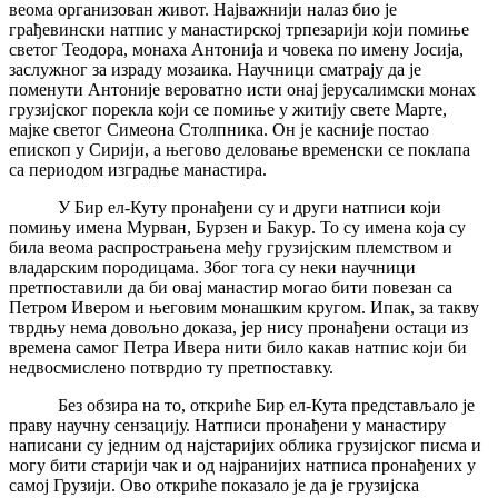
веома организован живот. Најважнији налаз био је
грађевински натпис у манастирској трпезарији који помиње
светог Теодора, монаха Антонија и човека по имену Јосија,
заслужног за израду мозаика. Научници сматрају да је
поменути Антоније вероватно исти онај јерусалимски монах
грузијског порекла који се помиње у житију свете Марте,
мајке светог Симеона Столпника. Он је касније постао
епископ у Сирији, а његово деловање временски се поклапа
са периодом изградње манастира.
У Бир ел-Куту пронађени су и други натписи који
помињу имена Мурван, Бурзен и Бакур. То су имена која су
била веома распрострањена међу грузијским племством и
владарским породицама. Због тога су неки научници
претпоставили да би овај манастир могао бити повезан са
Петром Ивером и његовим монашким кругом. Ипак, за такву
тврдњу нема довољно доказа, јер нису пронађени остаци из
времена самог Петра Ивера нити било какав натпис који би
недвосмислено потврдио ту претпоставку.
Без обзира на то, откриће Бир ел-Кута представљало је
праву научну сензацију. Натписи пронађени у манастиру
написани су једним од најстаријих облика грузијског писма и
могу бити старији чак и од најранијих натписа пронађених у
самој Грузији. Ово откриће показало је да је грузијска