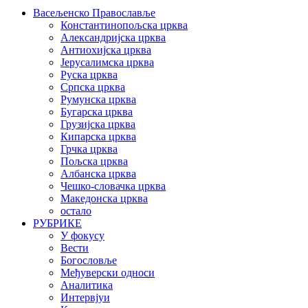
Васељенско Православље
Константинопољска црква
Александријска црква
Антиохијска црква
Јерусалимска црква
Руска црква
Српска црква
Румунска црква
Бугарска црква
Грузијска црква
Кипарска црква
Грчка црква
Пољска црква
Албанска црква
Чешко-словачка црква
Македонска црква
остало
РУБРИКЕ
У фокусу
Вести
Богословље
Међуверски односи
Аналитика
Интервјуи