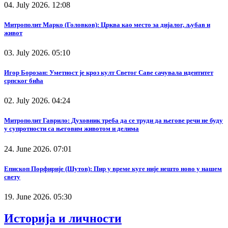
04. July 2026. 12:08
Митрополит Марко (Головков): Црква као место за дијалог, љубав и
живот
03. July 2026. 05:10
Игор Борозан: Уметност је кроз култ Светог Саве сачувала идентитет
српског бића
02. July 2026. 04:24
Митрополит Гаврило: Духовник треба да се труди да његове речи не буду
у супротности са његовим животом и делима
24. June 2026. 07:01
Епископ Порфирије (Шутов): Пир у време куге није нешто ново у нашем
свету
19. June 2026. 05:30
Историја и личности