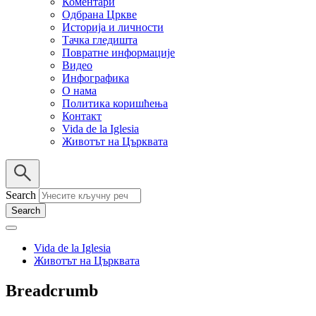
Коментари
Одбрана Цркве
Историја и личности
Тачка гледишта
Повратне информације
Видео
Инфографика
О нама
Политика коришћења
Контакт
Vida de la Iglesia
Животът на Църквата
Search
Vida de la Iglesia
Животът на Църквата
Breadcrumb