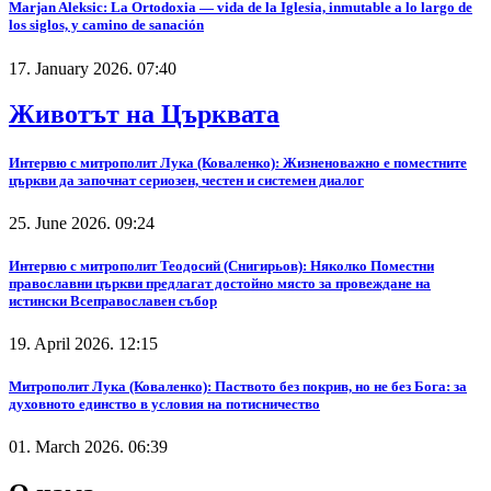
Marjan Aleksic: La Ortodoxia — vida de la Iglesia, inmutable a lo largo de
los siglos, y camino de sanación
17. January 2026. 07:40
Животът на Църквата
Интервю с митрополит Лука (Коваленко): Жизненоважно е поместните
църкви да започнат сериозен, честен и системен диалог
25. June 2026. 09:24
Интервю с митрополит Теодосий (Снигирьов): Няколко Поместни
православни църкви предлагат достойно място за провеждане на
истински Всеправославен събор
19. April 2026. 12:15
Митрополит Лука (Коваленко): Паството без покрив, но не без Бога: за
духовното единство в условия на потисничество
01. March 2026. 06:39