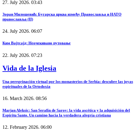
27. July 2026. 03:43
Зоран Милошевић: Бугарска црква између Православља и НАТО
православља (II)
24. July 2026. 06:07
Ким Вајтсајд: Неочекивано путовање
22. July 2026. 07:23
Vida de la Iglesia
Una peregrinación virtual por los monasterios de Serbia: descubre las joyas
espirituales de la Ortodoxia
16. March 2026. 08:56
Marjan Aleksic: San Serafín de Sarov: la vida ascética y la adquisición del
Espíritu Santo. Un camino hacia la verdadera alegría cristiana
12. February 2026. 06:00