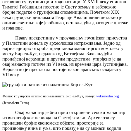
оставили су путописци и ходочасници. У XVIII веку епископ
Тимотеј Габашвили посетио је Свету земљу и забележио
бројне податке о грузијским споменицима. Почетком XIX
века грузијски дипломата Георгије Авалишвили детаљно је
описао светиње које је обишао, остављајући драгоцене цртеже
и планове.
Праву прекретницу у проучавању грузијског присуства
у Палестини донела су археолошка истраживања. Једно од
најзначајнијих открића представља манастирски комплекс у
месту Бир ел-Кут, недалеко од Витлејема. Захваљујући
пронађеној керамици и другим предметима, утврђено је да
овај манастир потиче из VI века, из времена цара Јустинијана.
Вероватно је престао да постоји након арапских освајања у
VII веку.
Фото
: грузијски натпис из налазишта Бир ел-Кут,
извор
:
wikimedia.org
(Jerusalem Terra)
Овај манастир је био први откривени сеоски манастир
из византијског периода на Светој земљи. Археолози су
пронашли бројне економске објекте, просторије за
производњу вина и уља, што показује да су монаси водили