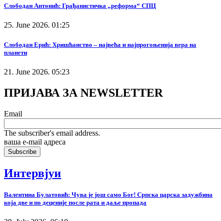
Слободан Антонић: Грађанистичка „реформа“ СПЦ
25. June 2026. 01:25
Слободан Ерић: Хришћанство – највећа и најпрогоњенија вера на
планети
21. June 2026. 05:23
ПРИЈАВА ЗА NEWSLETTER
Email
The subscriber's email address.
ваша е-mail адреса
Интервјуи
Валентина Булатовић: Чува је још само Бог! Српска царска задужбина
која две и по деценије после рата и даље пропада