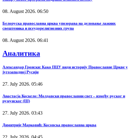
08. August 2026. 06:50
Белоруска православна црква упозорава на деловање лажних
свештеника и псеудорелигиозних група
08. August 2026. 06:41
Аналитика
Александар Гронски: Како ПЦУ види историју Православне Цркве у
југозападној Русији
27. July 2026. 05:46
Анастасја Коскело: Молдавски православни свет – између руског и
румунског (III)
27. July 2026. 03:43
Димитрије Марковић: Косовска православна црква
22. July 2026. 04:45