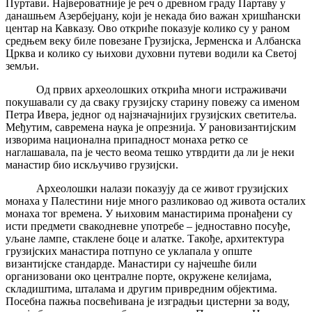
Пуртави. Највероватније је реч о древном граду Партаву у
данашњем Азербејџану, који је некада био важан хришћански
центар на Кавказу. Ово откриће показује колико су у раном
средњем веку биле повезане Грузијска, Јерменска и Албанска
Црква и колико су њихови духовни путеви водили ка Светој
земљи.
Од првих археолошких открића многи истраживачи
покушавали су да сваку грузијску старину повежу са именом
Петра Ивера, једног од најзначајнијих грузијских светитеља.
Међутим, савремена наука је опрезнија. У рановизантијским
изворима национална припадност монаха ретко се
наглашавала, па је често веома тешко утврдити да ли је неки
манастир био искључиво грузијски.
Археолошки налази показују да се живот грузијских
монаха у Палестини није много разликовао од живота осталих
монаха тог времена. У њиховим манастирима пронађени су
исти предмети свакодневне употребе – једноставно посуђе,
уљане лампе, стаклене боце и алатке. Такође, архитектура
грузијских манастира потпуно се уклапала у опште
византијске стандарде. Манастири су најчешће били
организовани око централне порте, окружене келијама,
складиштима, шталама и другим привредним објектима.
Посебна пажња посвећивана је изградњи цистерни за воду,