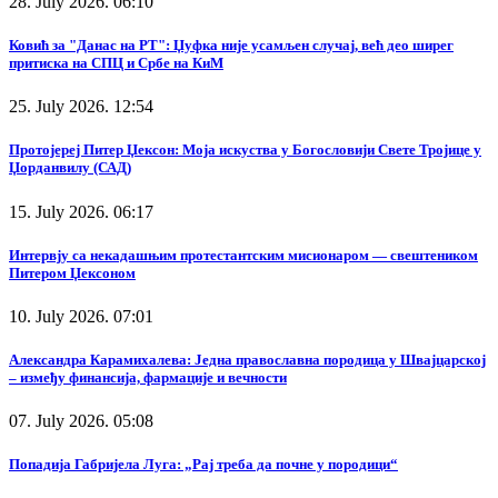
28. July 2026. 06:10
Ковић за "Данас на РТ": Џуфка није усамљен случај, већ део ширег
притиска на СПЦ и Србе на КиМ
25. July 2026. 12:54
Протојереј Питер Џексон: Моја искуства у Богословији Свете Тројице у
Џорданвилу (САД)
15. July 2026. 06:17
Интервју са некадашњим протестантским мисионаром — свештеником
Питером Џексоном
10. July 2026. 07:01
Александра Карамихалева: Једна православна породица у Швајцарској
– између финансија, фармације и вечности
07. July 2026. 05:08
Попадија Габријела Луга: „Рај треба да почне у породици“