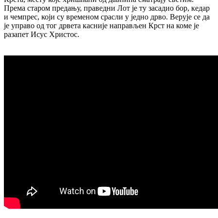
Према старом предању, праведни Лот је ту засадио бор, кедар
и чемпрес, који су временом срасли у једно дрво. Верује се да
је управо од тог дрвета касније направљен Крст на коме је
разапет Исус Христос.