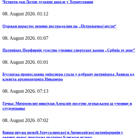
Четврти дан Љетне духовне школе у Херцеговини
08. August 2026. 01:12
Одржан парастос невино пострадалим на „Петровачкој цести“
08. August 2026. 01:07
Патријарх Порфирије угостио ученике спортског кампа „Србија те зове”
08. August 2026. 01:01
Бугарска православна дијаспора стала у одбрану патријарха Данила од
клевета архимандрита Никанора
08. August 2026. 07:13
Грчка: Митрополит никејски Алексије посетио летњи камп за ученице и
студенткиње
08. August 2026. 07:02
Кипар пружа помоћ Јерусалимској и Антиохијској патријаршији у
оквиру новог програма подршке Блиском истоку