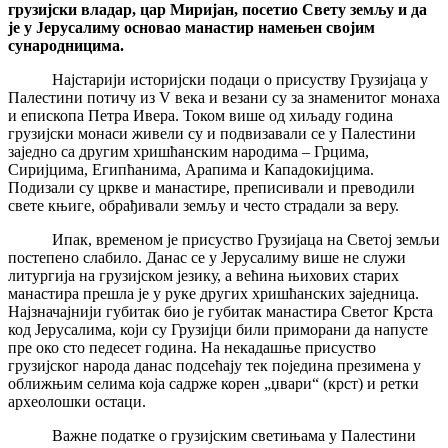
грузијски владар, цар Миријан, посетио Свету земљу и да
је у Јерусалиму основао манастир намењен својим
сународницима.
Најстарији историјски подаци о присуству Грузијаца у
Палестини потичу из V века и везани су за знаменитог монаха
и епископа Петра Ивера. Током више од хиљаду година
грузијски монаси живели су и подвизавали се у Палестини
заједно са другим хришћанским народима – Грцима,
Сиријцима, Египћанима, Арапима и Кападокијцима.
Подизали су цркве и манастире, преписивали и преводили
свете књиге, обрађивали земљу и често страдали за веру.
Ипак, временом је присуство Грузијаца на Светој земљи
постепено слабило. Данас се у Јерусалиму више не служи
литургија на грузијском језику, а већина њихових старих
манастира прешла је у руке других хришћанских заједница.
Најзначајнији губитак био је губитак манастира Светог Крста
код Јерусалима, који су Грузијци били приморани да напусте
пре око сто педесет година. На некадашње присуство
грузијског народа данас подсећају тек поједина презимена у
оближњим селима која садрже корен „џвари“ (крст) и ретки
археолошки остаци.
Важне податке о грузијским светињама у Палестини