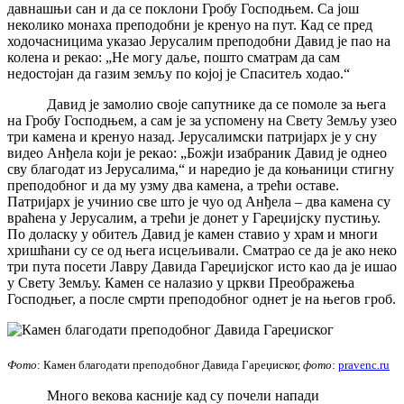
давнашњи сан и да се поклони Гробу Господњем. Са још
неколико монаха преподобни је кренуо на пут. Кад се пред
ходочасницима указао Јерусалим преподобни Давид је пао на
колена и рекао: „Не могу даље, пошто сматрам да сам
недостојан да газим земљу по којој је Спаситељ ходао.“
Давид је замолио своје сапутнике да се помоле за њега
на Гробу Господњем, а сам је за успомену на Свету Земљу узео
три камена и кренуо назад. Јерусалимски патријарх је у сну
видео Анђела који је рекао: „Божји изабраник Давид је однео
сву благодат из Јерусaлимa,“ и наредио је да коњаници стигну
преподобног и да му узму два камена, а трећи оставе.
Патријарх је учинио све што је чуо од Анђела – два камена су
враћена у Јерусалим, а трећи је донет у Гареџијску пустињу.
По доласку у обитељ Давид је камен ставио у храм и многи
хришћани су се од њега исцељивали. Сматрао се да је ако неко
три пута посети Лавру Давида Гареџијског исто као да је ишао
у Свету Земљу. Камен се налазио у цркви Преображења
Господњег, а после смрти преподобног однет је на његов гроб.
Фото
: Камен благодати преподобног Давида Гареџиског,
фото
:
pravenc.ru
Много векова касније кад су почели напади