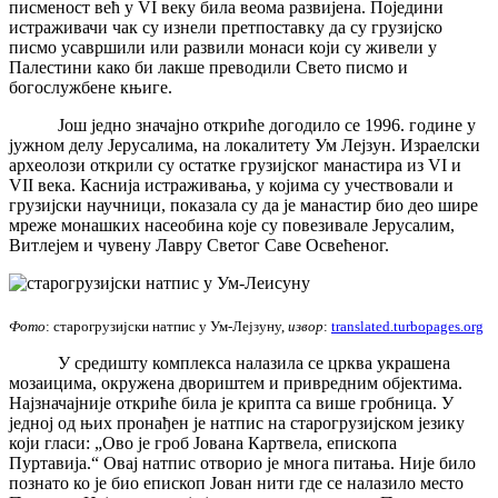
писменост већ у VI веку била веома развијена. Поједини
истраживачи чак су изнели претпоставку да су грузијско
писмо усавршили или развили монаси који су живели у
Палестини како би лакше преводили Свето писмо и
богослужбене књиге.
Још једно значајно откриће догодило се 1996. године у
јужном делу Јерусалима, на локалитету Ум Лејзун. Израелски
археолози открили су остатке грузијског манастира из VI и
VII века. Каснија истраживања, у којима су учествовали и
грузијски научници, показала су да је манастир био део шире
мреже монашких насеобина које су повезивале Јерусалим,
Витлејем и чувену Лавру Светог Саве Освећеног.
Фото
: старогрузијски натпис у Ум-Лејзуну,
извор
:
translated.turbopages.org
У средишту комплекса налазила се црква украшена
мозаицима, окружена двориштем и привредним објектима.
Најзначајније откриће била је крипта са више гробница. У
једној од њих пронађен је натпис на старогрузијском језику
који гласи: „Ово је гроб Јована Картвела, епископа
Пуртавија.“ Овај натпис отворио је многа питања. Није било
познато ко је био епископ Јован нити где се налазило место