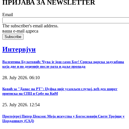
ПРИЈАВА ЗА NEWSLETTER
Email
The subscriber's email address.
ваша е-mail адреса
Интервјуи
Валентина Булатовић: Чува је још само Бог! Српска царска задужбина
која две и по деценије после рата и даље пропада
28. July 2026. 06:10
Ковић за "Данас на РТ": Џуфка није усамљен случај, већ део ширег
притиска на СПЦ и Србе на КиМ
25. July 2026. 12:54
Протојереј Питер Џексон: Моја искуства у Богословији Свете Тројице у
Џорданвилу (САД)