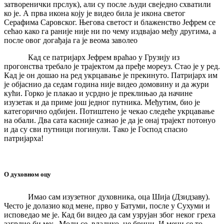
затворенички прслук), али су после људи свеједно схватили
ко је. А прва икона коју је видео била је икона светог
Серафима Саровског. Његова светост и блаженство Јефрем се
сећао како га раније није ни по чему издвајао међу другима, а
после овог догађаја га је веома заволео
Кад се патријарх Јефрем враћао у Грузију из
прогонства требало је трајектом да пређе мореуз. Стао је у ред.
Кад је он дошао на ред укрцавање је прекинуто. Патријарх им
је објаснио да седам година није видео домовину и да жури
кући. Горко је плакао и усрдно је преклињао да начине
изузетак и да приме још једног путника. Међутим, био је
категорично одбијен. Потиштено је чекао следеће укрцавање
на обали. Два сата касније сазнао је да је онај трајект потонуо
и да су сви путници погинули. Тако је Господ спасио
патријарха!
О духовном оцу
Имао сам изузетног духовника, оца Шија (Дзидзаву).
Често је долазио код мене, прво у Батуми, после у Сухуми и
исповедао ме је. Кад би видео да сам узрујан због неког греха
загрлио би ме: „Моли се, владико, не брини. И мени се то