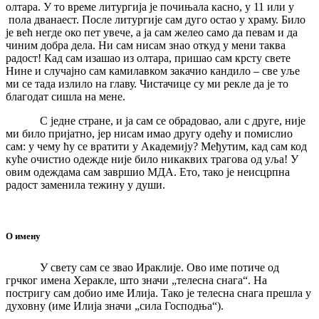
олтара. У то време литургија је почињала касно, у 11 или у
пола дванаест. После литургије сам дуго остао у храму. Било
је већ негде око пет увече, а ја сам желео само да певам и да
чиним добра дела. Ни сам нисам знао откуд у мени таква
радост! Кад сам изашао из олтара, пришао сам крсту свете
Нине и случајно сам камилавком закачио кандило – све уље
ми се тада излило на главу. Чистачице су ми рекле да је то
благодат сишла на мене.
С једне стране, и ја сам се обрадовао, али с друге, није
ми било пријатно, јер нисам имао другу одећу и помислио
сам: у чему ћу се вратити у Академију? Међутим, кад сам код
куће очистио одежде није било никаквих трагова од уља! У
овим одеждама сам завршио МДА. Ето, тако је неисцрпна
радост заменила тежину у души.
О имену
У свету сам се звао Ираклије. Ово име потиче од
грчког имена Херакле, што значи „телесна снага“. На
постригу сам добио име Илија. Тако је телесна снага прешла у
духовну (име Илија значи „сила Господња“).