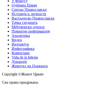
У Фокусу
Одбрана Цркве
Српско Православље
Историја и личности
Васељенско Православље
Тачка гледишта
Међуверски односи
Повратне информације
Аналитика
Видео
Интервјуи
Инфографика
Коментари
Vida de la Iglesia
Донације
Животът на Църквата
Copyright ©Живот Цркве
Сва права придржана.