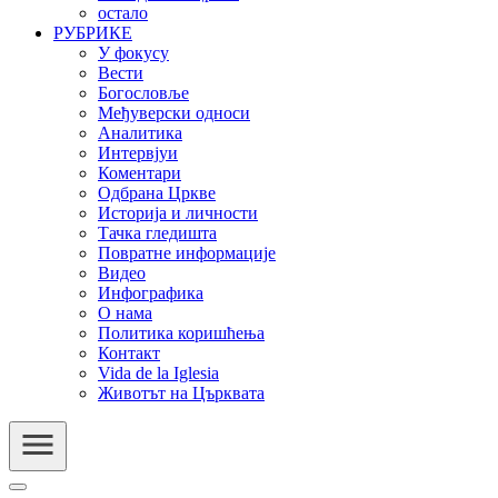
остало
РУБРИКЕ
У фокусу
Вести
Богословље
Међуверски односи
Аналитика
Интервјуи
Коментари
Одбрана Цркве
Историја и личности
Тачка гледишта
Повратне информације
Видео
Инфографика
О нама
Политика коришћења
Контакт
Vida de la Iglesia
Животът на Църквата