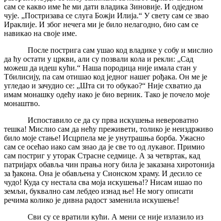
сам се какво име ће ми дати владика Зиновије. И одједном
чује. „Постризава се слуга Божји Илија.“ У свету сам се звао
Ираклије. И због нечега ми је било нелагодно, био сам се
навикао на своје име.
После пострига сам ушао код владике у собу и мислио
да ћу остати у цркви, али су позвали кола и рекли: „Сад
можеш да идеш кући.“ Наша породица није имала стан у
Тбилисију, па сам отишао код једног нашег рођака. Он ме је
угледао и зачудио се: „Шта си то обукао?“ Није схватио да
имам монашку одећу иако је био верник. Тако је почело моје
монаштво.
Испоставило се да су прва искушења невероватно
тешка! Мислио сам да нећу преживети, толико је неиздрживо
било моје стање! Исцрпела ме је унутрашња борба. Ужасно
сам се осећао иако сам знао да је све то од лукавог. Примио
сам постриг у уторак Страсне седмице. А за четвртак, кад
патријарх обавља чин прања ногу била је заказана хиротонија
за ђакона. Она је обављена у Сионском храму. И десило се
чудо! Куда су нестала сва моја искушења!? Нисам ишао по
земљи, буквално сам лебдео изнад ње! Не могу описати
речима колико је дивна радост заменила искушење!
Сви су се вратили кући. А мени се није излазило из