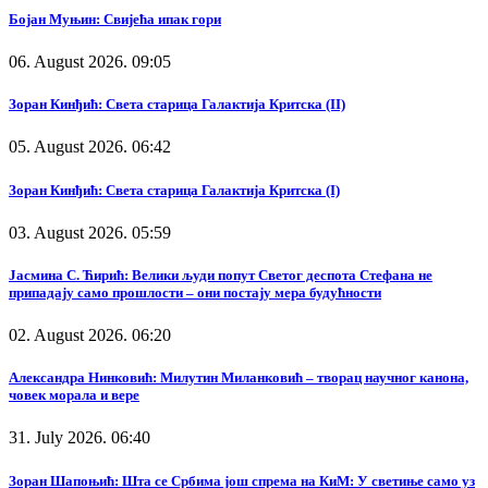
Бојан Муњин: Свијећа ипак гори
06. August 2026. 09:05
Зоран Кинђић: Света старица Галактија Критска (II)
05. August 2026. 06:42
Зоран Кинђић: Света старица Галактија Критска (I)
03. August 2026. 05:59
Јасмина С. Ћирић: Велики људи попут Светог деспота Стефана не
припадају само прошлости – они постају мера будућности
02. August 2026. 06:20
Александра Нинковић: Милутин Миланковић – творац научног канона,
човек морала и вере
31. July 2026. 06:40
Зоран Шапоњић: Шта се Србима још спрема на КиМ: У светиње само уз