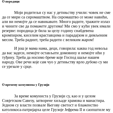
О породици
Моји родитељи су нас у детињству учили: човек не сме
да се мири са сиромаштвом. На сиромаштво се може навићи,
али ви немојте да се навикавате. Много радите, тражите излаз
и чините све да помажете другима! Ми смо у кући увек имали
резерве: породица је била за целу годину снабдевена
кромпиром, киселим краставцима и парадајзом и димљеним
месом. Треба радиит, треба радити с великим жаром!
И још је мама нама, деци, говорила: каква год невоља
да вас задеси, немојте остављати домовину и немојте ићи у
туђину. Треба да носимо бреме које Господ шаље нашем
народу. Ове речи које сам чуо у детињству врло дубоко су ми
се урезале у срце.
О времену комунизма у Грузији
За време комуниста у Грузији су, као и у целом
Совјетском Савезу, затворене хиљаде храмова и манастира.
Једном су власти позвале Његову светост и блаженство
католикоса-патријарха целе Грузије Јефрема II и саопштиле му