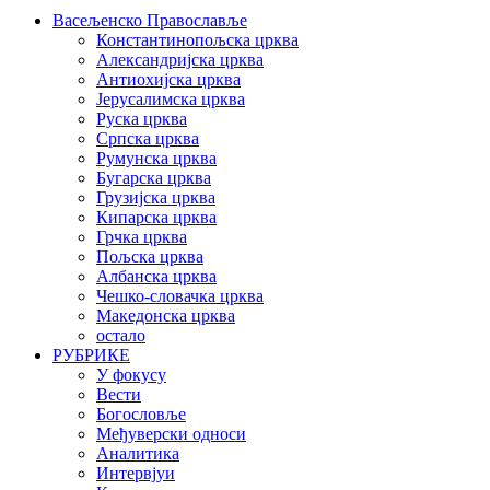
Васељенско Православље
Константинопољска црква
Александријска црква
Антиохијска црква
Јерусалимска црква
Руска црква
Српска црква
Румунска црква
Бугарска црква
Грузијска црква
Кипарска црква
Грчка црква
Пољска црква
Албанска црква
Чешко-словачка црква
Македонска црква
остало
РУБРИКЕ
У фокусу
Вести
Богословље
Међуверски односи
Аналитика
Интервјуи