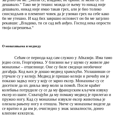
дешавало.“ Тако ме је тешио: можда се њему то никад није
дешавало, никад није имао такав грех, али је био толико
снисходљив и племенит човек да је узимао грех на себе како
би ме утешио. И кад бих завршио исповест он би ме загрлио
рекавши: „Владико, ти си сад већ анђео. Господ нека опрости
твоја сагрешења.“
О монахињама и медведу
Сећам се периода кад сам служио у Абхазији. Има тамо
једно село, Георгијевка. У близини ње у шуми су живеле две
монахиње – отшелнице. Оне су биле сведоци необичног
догађаја. Код њих је дошао медвед храмљући. Уплашивши се
утрчале су у келију. Медвед је пришао келији и ричићу им је
показао задњу ногу у коју се зарио ексер. Монахиње су се
досетиле да их дивља звер моли за помоћ. После краћег
колебања потрудиле су се да му француским кључем извуку
ексер из шапе. Схватајући да му помажу медвед је прилегао и
пружио ногу. Кад су монахиње извукле ексер животиња је
олизала рањену ногу и отишла. Увече су монахиње виделе да
се вратио и да им је, очигледно у знак захвалности, донео
клипове кукуруза.