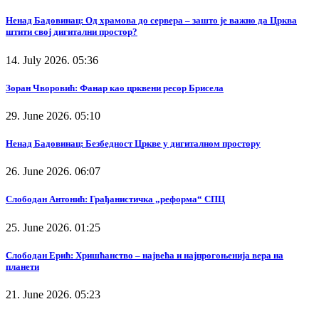
Ненад Бадовинац: Од храмова до сервера – зашто је важно да Црква
штити свој дигитални простор?
14. July 2026. 05:36
Зоран Чворовић: Фанар као црквени ресор Брисела
29. June 2026. 05:10
Ненад Бадовинац: Безбедност Цркве у дигиталном простору
26. June 2026. 06:07
Слободан Антонић: Грађанистичка „реформа“ СПЦ
25. June 2026. 01:25
Слободан Ерић: Хришћанство – највећа и најпрогоњенија вера на
планети
21. June 2026. 05:23