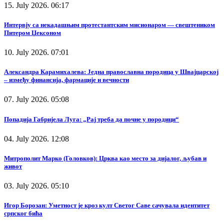
15. July 2026. 06:17
Интервју са некадашњим протестантским мисионаром — свештеником
Питером Џексоном
10. July 2026. 07:01
Александра Карамихалева: Једна православна породица у Швајцарској
– између финансија, фармације и вечности
07. July 2026. 05:08
Попадија Габријела Луга: „Рај треба да почне у породици“
04. July 2026. 12:08
Митрополит Марко (Головков): Црква као место за дијалог, љубав и
живот
03. July 2026. 05:10
Игор Борозан: Уметност је кроз култ Светог Саве сачувала идентитет
српског бића