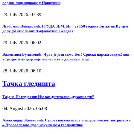
водиче лиценциране у Приштини
29. July 2026. 07:39
Љубомир Ненадовић: ГРУДА ЗЕМЉЕ – уз 150 година Битке на Вучјем
долу (Митрополит Амфилохије: Беседа)
29. July 2026. 06:02
Валентина Булатовић: Чува је још само Бог! Српска царска задужбина
која две и по деценије после рата и даље пропада
28. July 2026. 06:10
Тачка гледишта
Тајана Потерјахин: Изазов дигиталне „духовности”
04. August 2026. 06:08
Александар Живковић: Сусрет васељенског и јерусалимског патријарха
– Православље пред искушењем геополитике