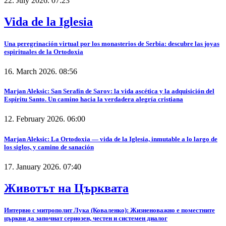
22. July 2026. 07:23
Vida de la Iglesia
Una peregrinación virtual por los monasterios de Serbia: descubre las joyas
espirituales de la Ortodoxia
16. March 2026. 08:56
Marjan Aleksic: San Serafín de Sarov: la vida ascética y la adquisición del
Espíritu Santo. Un camino hacia la verdadera alegría cristiana
12. February 2026. 06:00
Marjan Aleksic: La Ortodoxia — vida de la Iglesia, inmutable a lo largo de
los siglos, y camino de sanación
17. January 2026. 07:40
Животът на Църквата
Интервю с митрополит Лука (Коваленко): Жизненоважно е поместните
църкви да започнат сериозен, честен и системен диалог