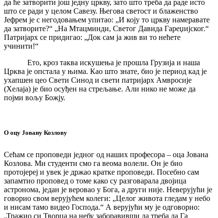
да ће затворити још једну цркву, зато што треба да раде исто
што се ради у целом Савезу. Његова светост и блаженство
Јефрем је с негодовањем упитао: „И коју то цркву намеравате
да затворите?“ „На Мтацминди, Светог Давида Гареџијског.“
Патријарх се придигао: „Док сам ја жив ви то нећете
учинити!“
Ето, кроз таква искушења је прошла Грузија и наша
Црква је опстала у њима. Као што знате, био је период кад је
ухапшен цео Свети Синод и свети патријарх Амвросије
(Хелаја) је био осуђен на стрељање. Али нико не може да
појми вољу Божју.
О оцу Јовану Козлову
Сећам се проповеди једног од наших професора – оца Јована
Козлова. Ми студенти смо га веома волели. Он је био
протојереј и увек је држао кратке проповеди. Посебно сам
запамтио проповед о томе како су разговарала двојица
астронома, један је веровао у Бога, а други није. Неверујући је
говорио свом верујућем колеги: „Целог живота гледам у небо
и нисам тамо видео Господа.“ А верујући му је одговорио:
„Тражио си Творца на небу заборавивши да треба да Га