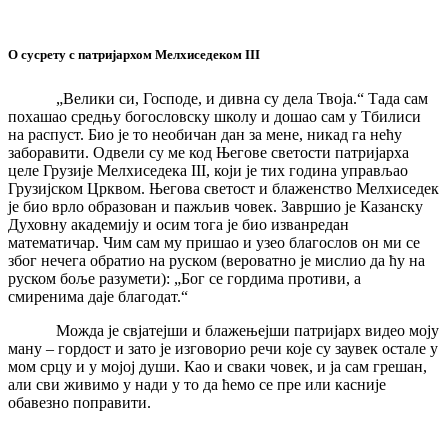
О сусрету с патријархом Мелхиседеком III
„Велики си, Господе, и дивна су дела Твоја.“ Тада сам
похашао средњу богословску школу и дошао сам у Тбилиси
на распуст. Био је то необичан дан за мене, никад га нећу
заборавити. Одвели су ме код Његове светости патријарха
целе Грузије Мелхиседека III, који је тих година управљао
Грузијском Црквом. Његова светост и блаженство Мелхиседек
је био врло образован и пажљив човек. Завршио је Казанску
Духовну академију и осим тога је био изванредан
математичар. Чим сам му пришао и узео благослов он ми се
због нечега обратио на руском (вероватно је мислио да ћу на
руском боље разумети): „Бог се гордима противи, а
смиренима даје благодат.“
Можда је свјатејши и блажењејши патријарх видео моју
ману – гордост и зато је изговорио речи које су заувек остале у
мом срцу и у мојој души. Као и сваки човек, и ја сам грешан,
али сви живимо у нади у то да ћемо се пре или касније
обавезно поправити.