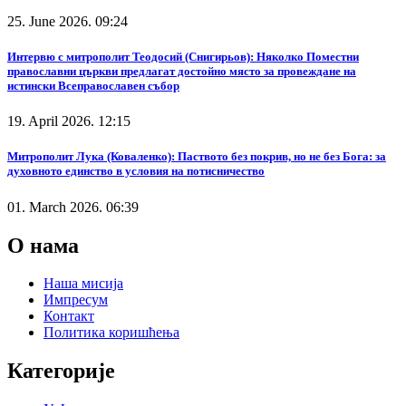
25. June 2026. 09:24
Интервю с митрополит Теодосий (Снигирьов): Няколко Поместни
православни църкви предлагат достойно място за провеждане на
истински Всеправославен събор
19. April 2026. 12:15
Митрополит Лука (Коваленко): Паството без покрив, но не без Бога: за
духовното единство в условия на потисничество
01. March 2026. 06:39
О нама
Наша мисија
Импресум
Контакт
Политика коришћења
Категорије