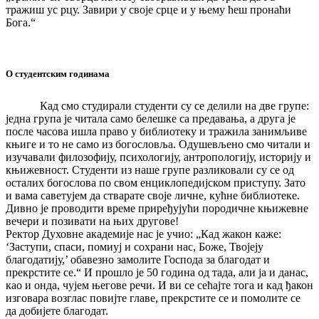
тражиш ус рцу. Завири у своје срце и у њему ћеш пронаћи
Бога.“
О студентским годинама
Кад смо студирали студенти су се делили на две групе:
једна група је читала само белешке са предавања, а друга је
после часова ишла право у библиотеку и тражила занимљиве
књиге и то не само из богословља. Одушевљено смо читали и
изучавали филозофију, психологију, антропологију, историју и
књижевност. Студенти из наше групе разликовали су се од
осталих богослова по свом енциклопедијском приступу. Зато
и вама саветујем да стварате своје личне, кућне библиотеке.
Дивно је проводити време приређујући породичне књижевне
вечери и позивати на њих другове!
Ректор Духовне академије нас је учио: „Кад жакон каже:
‘Заступи, спаси, помиуј и сохрани нас, Боже, Твојеју
благодатију,’ обавезно замолите Господа за благодат и
прекрстите се.“ И прошло је 50 година од тада, али ја и данас,
као и онда, чујем његове речи. И ви се сећајте тога и кад ђакон
изговара возглас повијте главе, прекрстите се и помолите се
да добијете благодат.