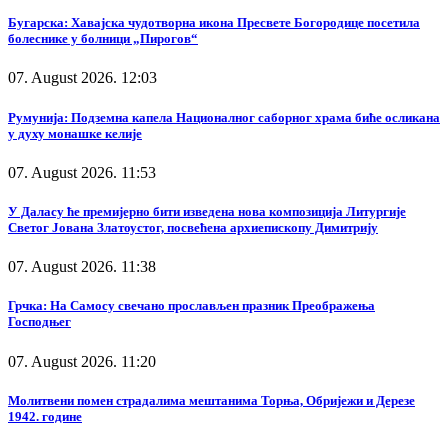
Бугарска: Хавајска чудотворна икона Пресвете Богородице посетила
болеснике у болници „Пирогов“
07. August 2026. 12:03
Румунија: Подземна капела Националног саборног храма биће осликана
у духу монашке келије
07. August 2026. 11:53
У Даласу ће премијерно бити изведена нова композиција Литургије
Светог Јована Златоустог, посвећена архиепископу Димитрију
07. August 2026. 11:38
Грчка: На Самосу свечано прослављен празник Преображења
Господњег
07. August 2026. 11:20
Молитвени помен страдалима мештанима Торња, Обријежи и Дерезе
1942. године