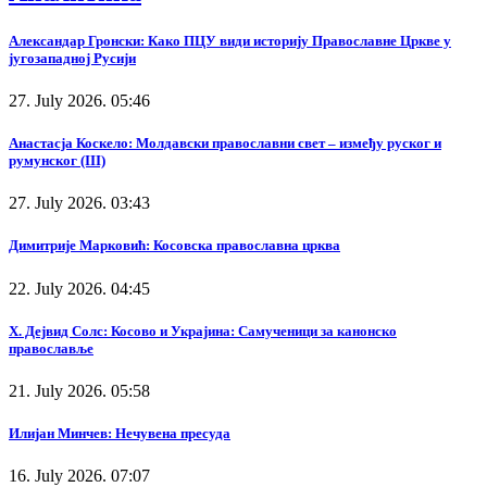
Александар Гронски: Како ПЦУ види историју Православне Цркве у
југозападној Русији
27. July 2026. 05:46
Анастасја Коскело: Молдавски православни свет – између руског и
румунског (III)
27. July 2026. 03:43
Димитрије Марковић: Косовска православна црква
22. July 2026. 04:45
Х. Дејвид Солс: Косово и Украјина: Самученици за канонско
православље
21. July 2026. 05:58
Илијан Минчев: Нечувена пресуда
16. July 2026. 07:07