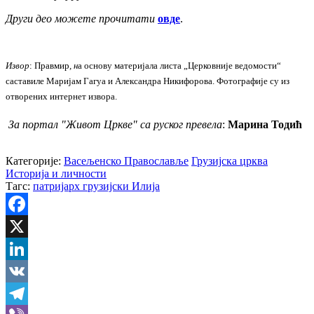
Други део можете прочитати
овде
.
Извор
:
Правмир
, н
а основу материјала листа „Церковније ведомости“
саставиле Маријам Гагуа и Александра Никифорова. Фотографије су из
отворених интернет извора.
За портал "Живот Цркве" са руског превела
:
Марина Тодић
Категорије:
Васељенско Православље
Грузијска црква
Историја и личности
Тагс:
патријарх грузијски Илија
Facebook
X
LinkedIn
VK