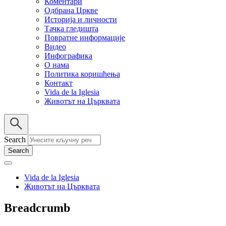
Коментари
Одбрана Цркве
Историја и личности
Тачка гледишта
Повратне информације
Видео
Инфографика
О нама
Политика коришћења
Контакт
Vida de la Iglesia
Животът на Църквата
Search
Vida de la Iglesia
Животът на Църквата
Breadcrumb