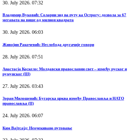
30. July 2026. 07:32
Владимир Вуковић: Соларни зид на путу ка Острогу: дозвола за 67
мегавата на више од милион квадрата
30. July 2026. 06:03
Живојин Ракочевић: Неслобода другачије говори
28. July 2026. 07:51
Анастасја Коскело: Молдавски православни свет – између руског и
румунског (III)
27. July 2026. 03:43
Зоран Милошевић: Бугарска црква између Православља и НАТО
православља (II)
24. July 2026. 06:07
Ким Вајтсајд: Неочекивано путовање