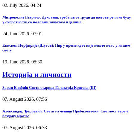
02. July 2026. 04:24
Митрополит Гаврило: Духовник треба да се труди да његове речи не буду
у супротности са његовим животом и делима
24. June 2026. 07:01
Епископ Порфирије (Шутов): Пир у време куге није нешто ново у нашем
свету
19. June 2026. 05:30
Историја и личности
Зоран Кинђић: Света старица Галактија Критска (III)
07. August 2026. 07:56
Александар Ђорђевић: Свети мученици Пребиловачки: Светлост вере у
бездану мржње
07. August 2026. 06:33