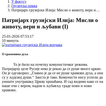
У фокусу
Грузијска црква
Патријарх грузијски Илија: Мисли о животу, вери и…
Патријарх грузијски Илија: Мисли о
животу, вери и љубави (I)
25-01-2026 07:53:17
10 минута
О храмовима духа
То је било на почетку комунистичког режима.
Патријарху целе Русије неко је рекао да се руше многе цркве.
Он је одговорио: „Главно је да се не руше храмови духа, а они
су у људској души.“ Заиста је тако. Комунисти нису успели да
униште унутрашњу Цркву хришћана. И сад видимо како се на
наше очи с вером, надом и љубављу граде нови и нови
храмови.