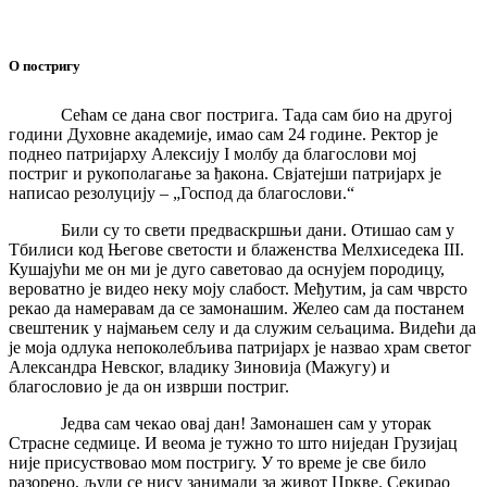
О постригу
Сећам се дана свог пострига. Тада сам био на другој
години Духовне академије, имао сам 24 године. Ректор је
поднео патријарху Алексију I молбу да благослови мој
постриг и рукополагање за ђакона. Свјатејши патријарх је
написао резолуцију – „Господ да благослови.“
Били су то свети предваскршњи дани. Отишао сам у
Тбилиси код Његове светости и блаженства Мелхиседека III.
Кушајући ме он ми је дуго саветовао да оснујем породицу,
вероватно је видео неку моју слабост. Међутим, ја сам чврсто
рекао да намеравам да се замонашим. Желео сам да постанем
свештеник у најмањем селу и да служим сељацима. Видећи да
је моја одлука непоколебљива патријарх је назвао храм светог
Александра Невског, владику Зиновија (Мажугу) и
благословио је да он изврши постриг.
Једва сам чекао овај дан! Замонашен сам у уторак
Страсне седмице. И веома је тужно то што ниједан Грузијац
није присуствовао мом постригу. У то време је све било
разорено, људи се нису занимали за живот Цркве. Секирао