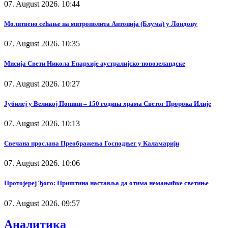
07. August 2026. 10:44
Молитвено сећање на митрополита Антонија (Блума) у Лондону
07. August 2026. 10:35
Мисија Свети Никола Епархије аустралијско-новозеландске
07. August 2026. 10:27
Јубилеј у Великој Попини – 150 година храма Светог Пророка Илије
07. August 2026. 10:13
Свечана прослава Преображења Господњег у Каламарији
07. August 2026. 10:06
Протојереј Ђого: Приштина наставља да отима немањићке светиње
07. August 2026. 09:57
Аналитика