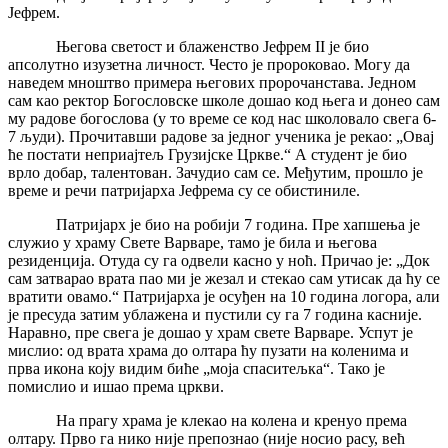
Јефрем.
Његова светост и блаженство Јефрем II је био
апсолутно изузетна личност. Често је пророковао. Могу да
наведем мноштво примера његових пророчанстава. Једном
сам као ректор Богословске школе дошао код њега и донео сам
му радове богослова (у то време се код нас школовало свега 6-
7 људи). Прочитавши радове за једног ученика је рекао: „Овај
ће постати неприајтељ Грузијске Цркве.“ А студент је био
врло добар, талентован. Зачудио сам се. Међутим, прошло је
време и речи патријарха Јефрема су се обистиниле.
Патријарх је био на робији 7 година. Пре хапшења је
служио у храму Свете Варваре, тамо је била и његова
резиденција. Отуда су га одвели касно у ноћ. Причао је: „Док
сам затварао врата пао ми је жезал и стекао сам утисак да ћу се
вратити овамо.“ Патријарха је осуђен на 10 година логора, али
је пресуда затим ублажена и пустили су га 7 година касније.
Наравно, пре свега је дошао у храм свете Варваре. Успут је
мислио: од врата храма до олтара ћу пузати на коленима и
прва икона коју видим биће „моја спаситељка“. Тако је
помислио и ишао према цркви.
На прагу храма је клекао на колена и кренуо према
олтару. Прво га нико није препознао (није носио расу, већ