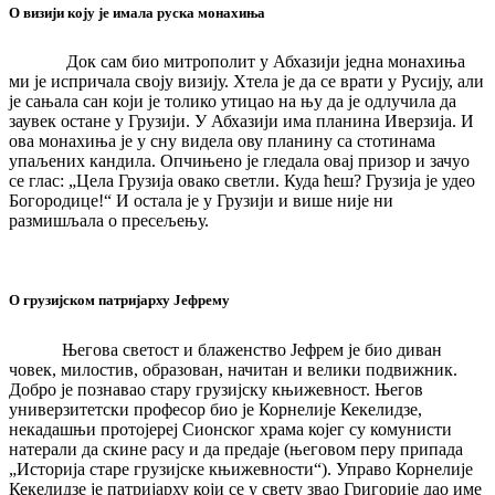
О визији коју је имала руска монахиња
Док сам био митрополит у Абхазији једна монахиња
ми је испричала своју визију. Хтела је да се врати у Русију, али
је сањала сан који је толико утицао на њу да је одлучила да
заувек остане у Грузији. У Абхазији има планина Иверзија. И
ова монахиња је у сну видела ову планину са стотинама
упаљених кандила. Опчињено је гледала овај призор и зачуо
се глас: „Цела Грузија овако светли. Куда ћеш? Грузија је удео
Богородице!“ И остала је у Грузији и више није ни
размишљала о пресељењу.
О грузијском патријарху Јефрему
Његова светост и блаженство Јефрем је био диван
човек, милостив, образован, начитан и велики подвижник.
Добро је познавао стару грузијску књижевност. Његов
универзитетски професор био је Корнелије Кекелидзе,
некадашњи протојереј Сионског храма којег су комунисти
натерали да скине расу и да предаје (његовом перу припада
„Историја старе грузијске књижевности“). Управо Корнелије
Кекелидзе је патријарху који се у свету звао Григорије дао име