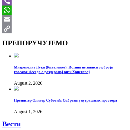
Telegram
Viber
WhatsApp
Email
Copy
ПРЕПОРУЧУЈЕМО
Link
Митрополит Лука (Коваленко): Истина не зависи од броја
гласова: беседа о раздераној ризи Христовој
August 2, 2026
Презвитер Оливер Суботић: Одбрана унутрашњих простора
August 1, 2026
Вести