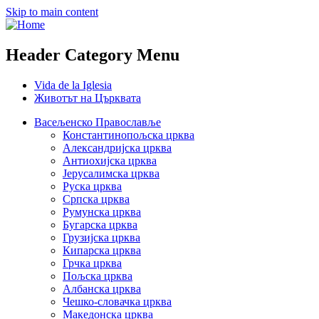
Skip to main content
Header Category Menu
Vida de la Iglesia
Животът на Църквата
Васељенско Православље
Константинопољска црква
Александријска црква
Антиохијска црква
Јерусалимска црква
Руска црква
Српска црква
Румунска црква
Бугарска црква
Грузијска црква
Кипарска црква
Грчка црква
Пољска црква
Албанска црква
Чешко-словачка црква
Македонска црква