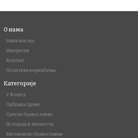
О нама
Наша мисија
Импресум
Контакт
Политика коришћења
Категорије
У Фокусу
Одбрана Цркве
Српско Православље
Историја и личности
Васељенско Православље