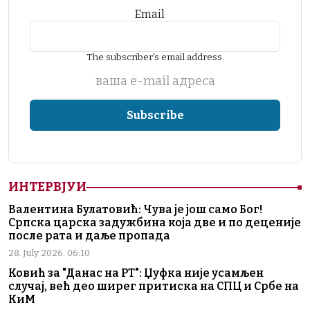
Email
The subscriber's email address.
ваша е-mail адреса
ИНТЕРВЈУИ
Валентина Булатовић: Чува је још само Бог!
Српска царска задужбина која две и по деценије
после рата и даље пропада
28. July 2026. 06:10
Ковић за "Данас на РТ": Џуфка није усамљен
случај, већ део ширег притиска на СПЦ и Србе на
КиМ