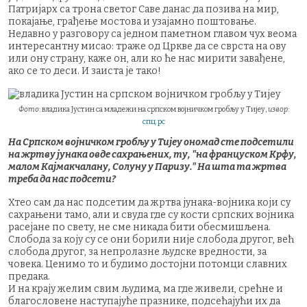
Патријарх са трона светог Саве данас да позива на мир,
покајање, грађење мостова и узајамно поштовање.
Недавно у разговору са једном паметном главом чух веома
интересантну мисао: траже од Цркве да се сврста на ову
или ону страну, каже он, али ко ће нас мирити завађене,
ако се то деси. И заиста је тако!
Фото
: владика Јустин са младежи на српском војничком гробљу у Тијеу,
извор
:
спц.рс
На Српском војничком гробљу у Тијеу ономад сте подсетили
на жртву јунака овде сахрањених, ту, "на француском Крфу,
малом Кајмакчалану, Солуну у Паризу." На шта та жртва
треба да нас подсети?
Хтео сам да нас подсетим да жртва јунака-војника који су
сахрањени тамо, али и свуда где су кости српских војника
расејане по свету, не сме никада бити обесмишљена.
Слобода за коју су се они борили није слобода другог, већ
слобода другог, за непролазне људске вредности, за
човека. Ценимо то и будимо достојни потомци славних
предака.
И на крају желим свим људима, ма где живели, срећне и
благословене наступајуће празнике, подсећајући их да