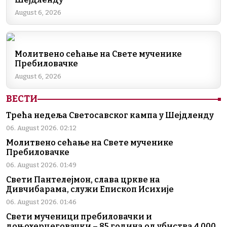
August 6, 2026
Молитвено сећање на Свете мученике
Пребиловачке
August 6, 2026
ВЕСТИ
Трећа недеља Светосавског кампа у Шејдленду
06. August 2026. 02:12
Молитвено сећање на Свете мученике
Пребиловачке
06. August 2026. 01:49
Свети Пантелејмон, слава цркве на
Дивчибарама, служи Епископ Исихије
06. August 2026. 01:46
Свети мученици пребиловачки и
доњохерцеговачки – 85 година од убиства 4.000