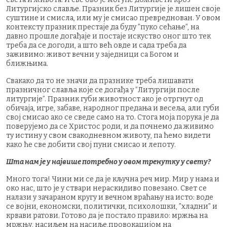
Литургијско славље. Празник без Литургије је лишен своје
суштине и смисла, или му је смисао превреднован. У овом
контексту празник престаје да буду ”пуко сећање”, на
давно прошле догађаје и постаје искуство оног што тек
треба да се догоди, а што већ овде и сада треба да
заживимо: живот вечни у заједници са Богом и
ближњима.
Свакако да то не значи да празнике треба лишавати
празничног славља које се догађа у ”Литургији после
литургије”. Празник губи животност ако је отргнут од
обичаја, игре, забаве, народног предања и весеља, али губи
свој смисао ако се сведе само на то. Стога моја порука је да
поверујемо да се Христос роди, и да почнемо да живимо
ту истину у свом свакодневном животу, па ћемо видети
како ће све добити свој пуни смисао и лепоту.
Шта нам је у највише потребно у овом тренутку у свету?
Много тога! Чини ми се да је кључна реч мир. Мир у нама и
око нас, што је у ствари нераскидиво повезано. Свет се
налази у зачараном кругу и вечном враћању на исто: воде
се војни, економски, политички, психолошки, ”хладни” и
крвави ратови. Готово да је постало правило: мржња на
мржњу, насиљем на насиље,провокацијом на