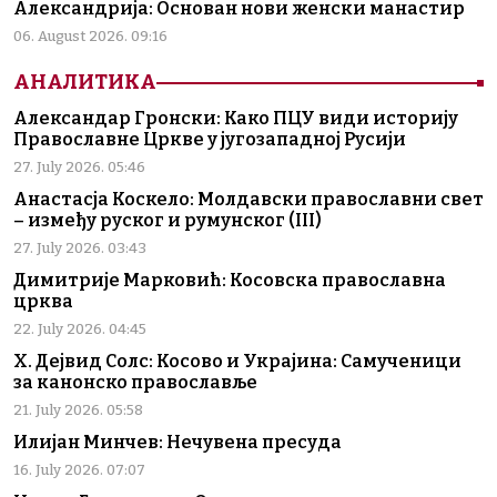
Александрија: Основан нови женски манастир
06. August 2026. 09:16
АНАЛИТИКА
Александар Гронски: Како ПЦУ види историју
Православне Цркве у југозападној Русији
27. July 2026. 05:46
Анастасја Коскело: Молдавски православни свет
– између руског и румунског (III)
27. July 2026. 03:43
Димитрије Марковић: Косовска православна
црква
22. July 2026. 04:45
Х. Дејвид Солс: Косово и Украјина: Самученици
за канонско православље
21. July 2026. 05:58
Илијан Минчев: Нечувена пресуда
16. July 2026. 07:07