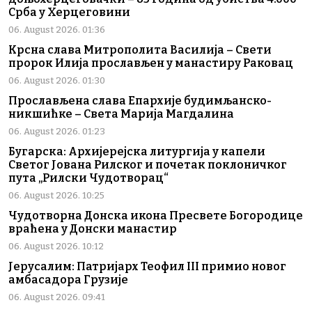
Срба у Херцеговини
06. August 2026. 01:36
Крсна слава Митрополита Василија – Свети
пророк Илија прослављен у манастиру Раковац
06. August 2026. 01:30
Прослављена слава Епархије будимљанско-
никшићке – Света Марија Магдалина
06. August 2026. 01:23
Бугарска: Архијерејска литургија у капели
Светог Јована Рилског и почетак поклоничког
пута „Рилски Чудотворац“
06. August 2026. 10:25
Чудотворна Донска икона Пресвете Богородице
враћена у Донски манастир
06. August 2026. 10:12
Јерусалим: Патријарх Теофил III примио новог
амбасадора Грузије
06. August 2026. 09:41