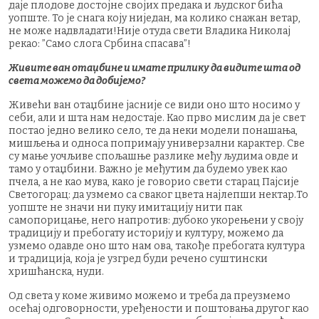
даје плодове достојне својих предака и људског бића
уопште. То је снага коју ниједан, ма колико снажан ветар,
не може надвладати!Није отуда свети Владика Николај
рекао: ”Само слога Србина спасава”!
Живите ван отаџбине и имате прилику да видите шта од
света можемо да добијемо?
Живећи ван отаџбине јасније се види оно што носимо у
себи, али и шта нам недостаје. Као прво мислим да је свет
постао једно велико село, те да неки модели понашања,
мишљења и односа попримају универзални карактер. Све
су мање уочљиве спољашње разлике међу људима овде и
тамо у отаџбини. Важно је међутим да будемо увек као
пчела, а не као мува, како је говорио свети старац Пајсије
Светогорац: да узмемо са сваког цвета најлепши нектар.То
уопште не значи ни пуку имитацију нити пак
самопорицање, него напротив: дубоко укорењени у своју
традицију и пребогату историју и културу, можемо да
узмемо одавде оно што нам ова, такође пребогата култура
и традиција, која је узгред буди речено суштински
хришћанска, нуди.
Од света у коме живимо можемо и треба да преузмемо
осећај одговорности, уређености и поштовања другог као