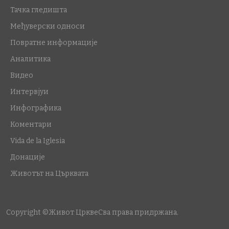
Тачка гледишта
Међуверски односи
Повратне информације
Аналитика
Видео
Интервјуи
Инфографика
Коментари
Vida de la Iglesia
Донације
Животът на Църквата
Copyright ©Живот Цркве
Сва права придржана.