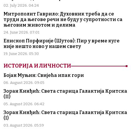
02. July 2026. 04:24
Митрополит Гаврило: Духовник треба да се
труди да његове речи не буду у супротности са
његовим животом и делима
24. June 2026. 07:01
Епископ Порфирије (Шутов): Пир у време куге
није нешто ново у нашем свету
19. June 2026. 05:30
ИСТОРИЈА И ЛИЧНОСТИ
Бојан Муњин: Свијећа ипак гори
06. August 2026. 09:05
Зоран Кинђић: Света старица Галактија Критска
(II)
05. August 2026. 06:42
Зоран Кинђић: Света старица Галактија Критска
(I)
03. August 2026. 05:59