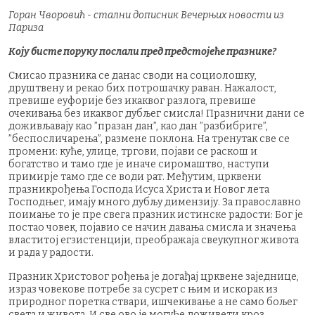
Горан Чворовић - стални дописник Вечерњих новости из
Париза
Коју бисте поруку послали пред предстојеће празнике?
Смисао празника се данас своди на социолошку,
друштвену и рекао бих потрошачку раван. Нажалост,
превише еуфорије без икаквог разлога, превише
очекивања без икаквог дубљег смисла! Празнични дани се
доживљавају као ”празан дан”, као дан ”разбибриге”,
”беспосличарења”, размене поклона. На тренутак све се
промени: куће, улице, тргови, појави се раскош и
богатство и тамо где је иначе сиромаштво, наступи
примирје тамо где се води рат. Међутим, црквени
празникрођења Господа Исуса Христа и Новог лета
Господњег, имају много дубљу димензију. За православно
поимање то је пре свега празник истинске радости: Бог је
постао човек, појавио се начин давања смисла и значења
властитој егзистенцији, преображаја свеукупног живота
и рада у радости.
Празник Христовог рођења је догађај црквене заједнице,
израз човекове потребе за сусрет с њим и искорак из
природног поретка ствари, ишчекивање а не само бољег
света и живота. И све ово је могуће доживети кроз