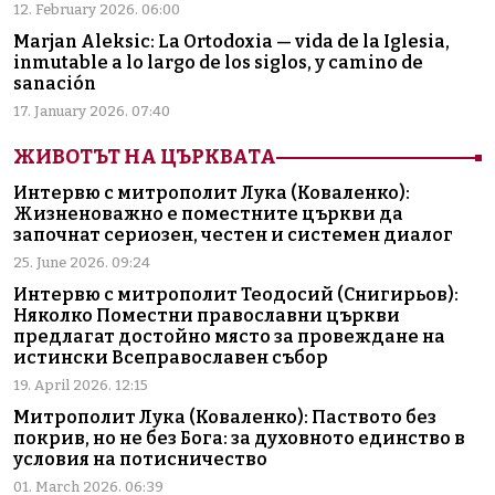
12. February 2026. 06:00
Marjan Aleksic: La Ortodoxia — vida de la Iglesia,
inmutable a lo largo de los siglos, y camino de
sanación
17. January 2026. 07:40
ЖИВОТЪТ НА ЦЪРКВАТА
Интервю с митрополит Лука (Коваленко):
Жизненоважно е поместните църкви да
започнат сериозен, честен и системен диалог
25. June 2026. 09:24
Интервю с митрополит Теодосий (Снигирьов):
Няколко Поместни православни църкви
предлагат достойно място за провеждане на
истински Всеправославен събор
19. April 2026. 12:15
Митрополит Лука (Коваленко): Паството без
покрив, но не без Бога: за духовното единство в
условия на потисничество
01. March 2026. 06:39