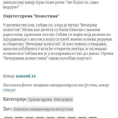
увек на уму имају Христове речи: ”Не бојте се, само
верујте!”
Пијетет према "Новостима"
У детињству још, сећам се, отац је читао "Вечерње
новости". Мени као детету су биле блиске с њеним
радосним, црвеним логом. Сећам се мајке која долази из
продавнице с кесом у којој су хлеб, млеко и неки доручак
и обавезно "Вечерње новости". И оно чувено отварање,
њихова узбуђеност шта ће открити унутра, и тај мирис
новинског табака ми је у ноздрвама остао до данас. Према
"Вечерњим новистима" гајим посебан пијетет.
Извор
:
novosti.rs
Насловна фото
: владика западноевропски Јустин,
извор
:
спц.рс
Категорије:
Српска црква
Интервјуи
Тагс:
Епископ западноевропски Јустин