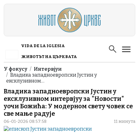
Skip to main content
VIDA DE LA IGLESIA
ЖИВОТЪТ НА ЦЪРКВАТА
Breadcrumb
У фокусу
Интервјуи
Владика западноевропски Јустин у
ексклузивном…
Владика западноевропски Јустин у
ексклузивном интервјуу за "Новости"
уочи Божића: У модерном свету човек се
све мање радује
06-01-2026 08:57:58
11 минута