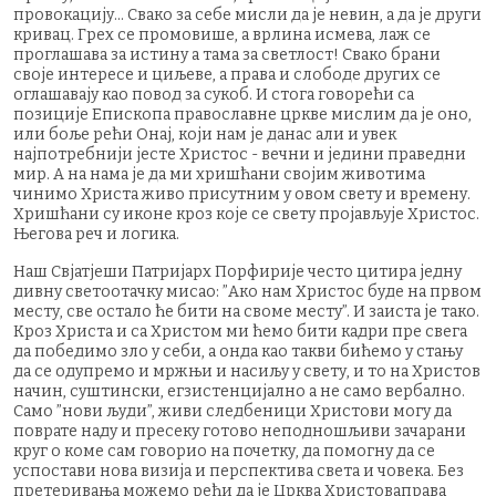
провокацију… Свако за себе мисли да је невин, а да је други
кривац. Грех се промовише, а врлина исмева, лаж се
проглашава за истину а тама за светлост! Свако брани
своје интересе и циљеве, а права и слободе других се
оглашавају као повод за сукоб. И стога говорећи са
позиције Епископа православне цркве мислим да је оно,
или боље рећи Онај, који нам је данас али и увек
најпотребнији јесте Христос - вечни и једини праведни
мир. А на нама је да ми хришћани својим животима
чинимо Христа живо присутним у овом свету и времену.
Хришћани су иконе кроз које се свету пројављује Христос.
Његова реч и логика.
Наш Свјатјеши Патријарх Порфирије често цитира једну
дивну светоотачку мисао: ”Ако нам Христос буде на првом
месту, све остало ће бити на своме месту”. И заиста је тако.
Кроз Христа и са Христом ми ћемо бити кадри пре свега
да победимо зло у себи, а онда као такви бићемо у стању
да се одупремо и мржњи и насиљу у свету, и то на Христов
начин, суштински, егзистенцијално а не само вербално.
Само ”нови људи”, живи следбеници Христови могу да
поврате наду и пресеку готово неподношљиви зачарани
круг о коме сам говорио на почетку, да помогну да се
успостави нова визија и перспектива света и човека. Без
претеривања можемо рећи да је Црква Христоваправа