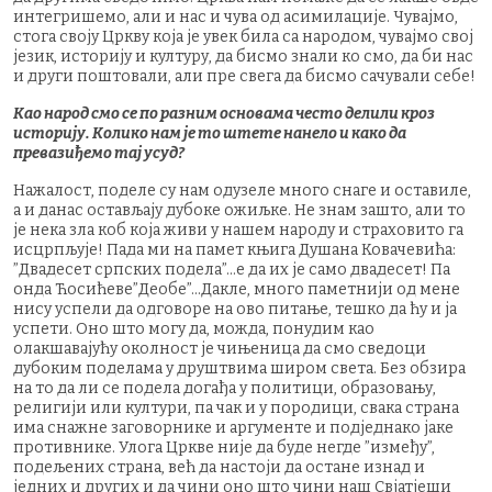
интегришемо, али и нас и чува од асимилације. Чувајмо,
стога своју Цркву која је увек била са народом, чувајмо свој
језик, историју и културу, да бисмо знали ко смо, да би нас
и други поштовали, али пре свега да бисмо сачували себе!
Као народ смо се по разним основама често делили кроз
историју. Колико нам је то штете нанело и како да
превазиђемо тај усуд?
Нажалост, поделе су нам одузеле много снаге и оставиле,
а и данас остављају дубоке ожиљке. Не знам зашто, али то
је нека зла коб која живи у нашем народу и страховито га
исцрпљује! Пада ми на памет књига Душана Ковачевића:
”Двадесет српских подела”…е да их је само двадесет! Па
онда Ћосићеве”Деобе”…Дакле, много паметнији од мене
нису успели да одговоре на ово питање, тешко да ћу и ја
успети. Оно што могу да, можда, понудим као
олакшавајућу околност је чињеница да смо сведоци
дубоким поделама у друштвима широм света. Без обзира
на то да ли се подела догађа у политици, образовању,
религији или култури, па чак и у породици, свака страна
има снажне заговорнике и аргументе и подједнако јаке
противнике. Улога Цркве није да буде негде ”између”,
подељених страна, већ да настоји да остане изнад и
једних и других и да чини оно што чини наш Свјатјеши