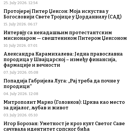
25. July 2026. 12:54
Протојереј Питер Џексон: Моја искуства у
Богословији Свете Тројице у Џорданвилу (САД)
15. July 2026. 06:17
Интервју са некадашњим протестантским
мисионаром — свештеником Питером Џексоном
10. July 2026. 07:01
Александра Карамихалева: Једна православна
породица у Швајцарској – између финансија,
фармације и вечности
07. July 2026. 05:08
Попадија Габријела Луга: „Рај треба да почне у
породици“
04. July 2026. 12:08
Митрополит Марко (Головков): Црква као место
за дијалог, љубав и живот
03. July 2026. 05:10
Игор Борозан: Уметност је кроз култ Светог Саве
сачувала идентитет српског бића