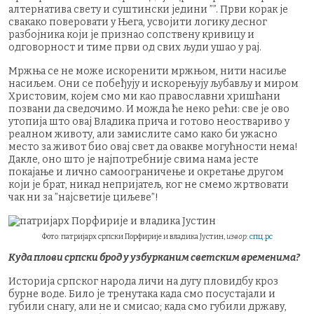
алтернатива свету и суштински једини ””. Први корак је
свакако поверовати у Њега, усвојити логику десног
разбојника који је признао сопствену кривицу и
одговорност и тиме први од свих људи ушао у рај.
Мржња се не може искоренити мржњом, нити насиље
насиљем. Они се побеђују и искорењују љубављу и миром
Христовим, којем смо ми као православни хришћани
позвани да сведочимо. И можда ће неко рећи: све је ово
утопија што овај Владика прича и готово неоствариво у
реалном животу, али замислите само како би ужасно
место за живот био овај свет да овакве могућности нема!
Дакле, оно што је најпотребније свима нама јесте
покајање и лично самоограничење и окретање другом
који је брат, никад непријатељ, ког не смемо жртвовати
чак ни за ”најсветије циљеве”!
Фото: патријарх српски Порфирије и владика Јустин,
извор
:
спц.рс
Куда плови српски брод у узбурканим светским временима?
Историја српског народа личи на дугу пловидбу кроз
бурне воде. Било је тренутака када смо посустајали и
губили снагу, али не и смисао; када смо губили државу,