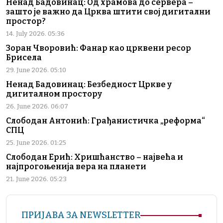
Ненад Бадовинац: Од храмова до сервера –
зашто је важно да Црква штити свој дигитални
простор?
14. July 2026. 05:36
Зоран Чворовић: Фанар као црквени ресор
Брисела
29. June 2026. 05:10
Ненад Бадовинац: Безбедност Цркве у
дигиталном простору
26. June 2026. 06:07
Слободан Антонић: Грађанистичка „реформа“
СПЦ
25. June 2026. 01:25
Слободан Ерић: Хришћанство – највећа и
најпрогоњенија вера на планети
21. June 2026. 05:23
ПРИЈАВА ЗА NEWSLETTER