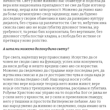
личности. Свет у коме живимо нас обавезује и подсећа да
вера или национална припадност не сме да буде изговор
за немар, нерад или затвореност. Можемо да учимо како
да боље организујемо своју заједницу, како да будемо
доследни у својим обавезама и како да развијамо културу
дијалога, без страха од различитости. Све то, међутим има
смисла само ако не води губитку духовног темеља, јер
уређеност, та рекао бих хоризонтала, без вертикале, без
духовног стуба постаје хладна, а слобода без истине се
претвара у ново ропство.
А шта ми можемо да понудимо свету?
Пре свега, најлепшу веру православну. Искуство да се
човек не своди само на функцију, успех или конзумента,
да ниси добар и нешто вредиш само ако си користан.
Можемо да сведочимо да страдање није последња реч, да
жртва има смисао и да се достојанство чува и онда када је
човек споља гледано слаб. Наш народ носи у себи
искуство вере која није теорија него живи живот; вере
која је опстала у тренуцима искушења, расејања и губитака.
Рођење Христово нас управо на то подсећа: Бог се јавља не
у сили него у крхкости, не у сили и превеликом гламуру,
него у тишини и простоти Витлејемске пећине. Ако то
као народ умемо да живимо и сведочимо, онда имамо шта