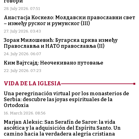
говори
28. July 2026. 07:51
Анастасја Коскело: Молдавски православни свет
– између руског и румунског (III)
27. July 2026. 03:43
Зоран Милошевић: Бугарска црква између
Православља и НАТО православља (II)
24. July 2026. 06:07
Ким Вајтсајд: Неочекивано путовање
22. July 2026. 07:23
VIDA DE LA IGLESIA
Una peregrinación virtual por los monasterios de
Serbia: descubre las joyas espirituales de la
Ortodoxia
16. March 2026. 08:56
Marjan Aleksic: San Serafín de Sarov: la vida
ascética y la adquisición del Espíritu Santo. Un
camino hacia la verdadera alegría cristiana