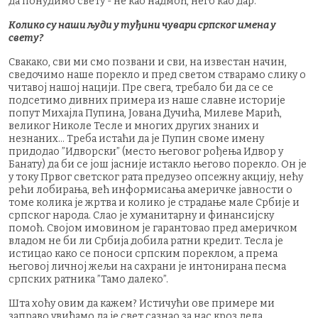
да понудимо свету - не као надмоћ, него као дар.
Колико су наши људи у туђини чувари српског имена у
свету?
Свакако, сви ми смо позвани и сви, на известан начин,
сведочимо наше порекло и пред светом стварамо слику о
читавој нашој нацији. Пре свега, требало би да се се
подсетимо дивних примера из наше славне историје
попут Михајла Пупина, Јована Дучића, Милеве Марић,
великог Николе Тесле и многих других знаних и
незнаних… Треба истаћи да је Пупин своме имену
придодао ”Идворски” (место његовог рођења Идвор у
Банату) да би се још јасније истакло његово порекло. Он је
у току Првог светског рата предузео опсежну акцију, нећу
рећи лобирања, већ информисања америчке јавности о
томе колика је жртва и колико је страдање мале Србије и
српског народа. Слао је хуманитарну и финансијску
помоћ. Својом имовином је гарантовао пред америчком
владом не би ли Србија добила ратни кредит. Тесла је
истицао како се поноси српским пореклом, а према
његовој личној жељи на сахрани је интонирана песма
српских ратника ”Тамо далеко”.
Шта хоћу овим да кажем? Истичући ове примере ми
заправо увиђамо да је свет сазнао за нас кроз дела