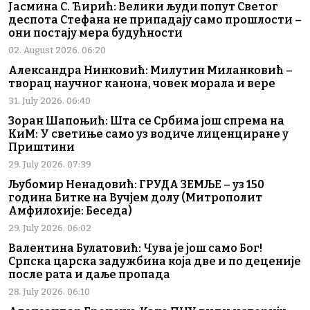
Јасмина С. Ћирић: Велики људи попут Светог
деспота Стефана не припадају само прошлости –
они постају мера будућности
02. August 2026. 06:20
Александра Нинковић: Милутин Миланковић –
творац научног канона, човек морала и вере
31. July 2026. 06:40
Зоран Шапоњић: Шта се Србима још спрема на
КиМ: У светиње само уз водиче лиценциране у
Приштини
29. July 2026. 07:39
Љубомир Ненадовић: ГРУДА ЗЕМЉЕ – уз 150
година Битке на Вучјем долу (Митрополит
Амфилохије: Беседа)
29. July 2026. 06:02
Валентина Булатовић: Чува је још само Бог!
Српска царска задужбина која две и по деценије
после рата и даље пропада
28. July 2026. 06:10