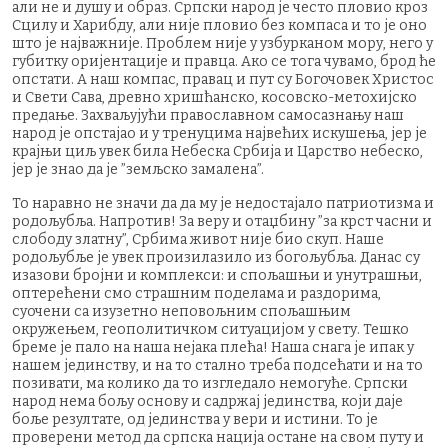
али не и душу и образ. Српски народ је често пловио кроз
Сцилу и Харибду, али није пловио без компаса и то је оно
што је најважније. Проблем није у узбурканом мору, него у
губитку оријентације и правца. Ако се тога чувамо, брод ће
опстати. А наш компас, правац и пут су Богочовек Христос
и Свети Сава, древно хришћанско, косовско-метохијско
предање. Захваљујући православном самосазнању наш
народ је опстајао и у тренуцима највећих искушења, јер је
крајњи циљ увек била Небеска Србија и Царство небеско,
јер је знао да је ”земљско замалена”.
То наравно не значи да да му је недостајало патриотизма и
родољубља. Напротив! За веру и отаџбину ”за крст часни и
слободу златну”, Србима живот није био скуп. Наше
родољубље је увек произилазило из богољубља. Данас су
изазови бројни и комплекси: и спољашњи и унутрашњи,
оптерећени смо страшним поделама и раздорима,
суочени са изузетно неповољним спољашњим
окружењем, геополитичком ситуацијом у свету. Тешко
бреме је пало на наша нејака плећа! Наша снага је ипак у
нашем јединству, и на то стално треба подсећати и на то
позивати, ма колико да то изгледало немогуће. Српски
народ нема бољу основу и садржај јединства, који даје
боље резултате, од јединства у вери и истини. То је
проверени метод да српска нација остане на свом путу и