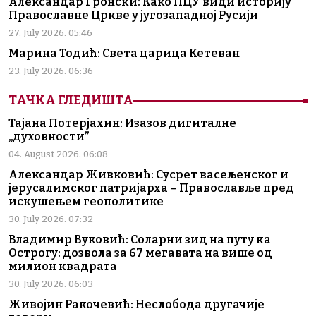
Александар Гронски: Како ПЦУ види историју
Православне Цркве у југозападној Русији
27. July 2026. 05:46
Марина Тодић: Света царица Кетеван
23. July 2026. 06:36
ТАЧКА ГЛЕДИШТА
Тајана Потерјахин: Изазов дигиталне
„духовности”
04. August 2026. 06:08
Александар Живковић: Сусрет васељенског и
јерусалимског патријарха – Православље пред
искушењем геополитике
30. July 2026. 07:32
Владимир Вуковић: Соларни зид на путу ка
Острогу: дозвола за 67 мегавата на више од
милион квадрата
30. July 2026. 06:03
Живојин Ракочевић: Неслобода другачије