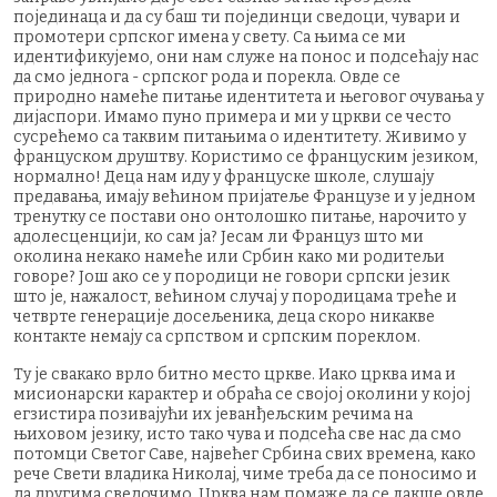
појединаца и да су баш ти појединци сведоци, чувари и
промотери српског имена у свету. Са њима се ми
идентификујемо, они нам служе на понос и подсећају нас
да смо једнога - српског рода и порекла. Овде се
природно намеће питање идентитета и његовог очувања у
дијаспори. Имамо пуно примера и ми у цркви се често
сусрећемо са таквим питањима о идентитету. Живимо у
француском друштву. Користимо се француским језиком,
нормално! Деца нам иду у француске школе, слушају
предавања, имају већином пријатеље Французе и у једном
тренутку се постави оно онтолошко питање, нарочито у
адолесценцији, ко сам ја? Јесам ли Француз што ми
околина некако намеће или Србин како ми родитељи
говоре? Још ако се у породици не говори српски језик
што је, нажалост, већином случај у породицама треће и
четврте генерације досељеника, деца скоро никакве
контакте немају са српством и српским пореклом.
Ту је свакако врло битно место цркве. Иако црква има и
мисионарски карактер и обраћа се својој околини у којој
егзистира позивајући их јеванђељским речима на
њиховом језику, исто тако чува и подсећа све нас да смо
потомци Светог Саве, највећег Србина свих времена, како
рече Свети владика Николај, чиме треба да се поносимо и
да другима сведочимо. Црква нам помаже да се лакше овде