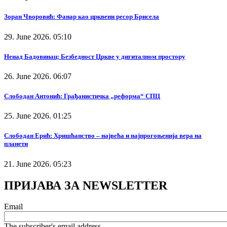
Зоран Чворовић: Фанар као црквени ресор Брисела
29. June 2026. 05:10
Ненад Бадовинац: Безбедност Цркве у дигиталном простору
26. June 2026. 06:07
Слободан Антонић: Грађанистичка „реформа“ СПЦ
25. June 2026. 01:25
Слободан Ерић: Хришћанство – највећа и најпрогоњенија вера на
планети
21. June 2026. 05:23
ПРИЈАВА ЗА NEWSLETTER
Email
The subscriber's email address.