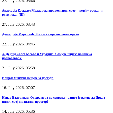
27. July 2026. 05:46
Анастасја Коскело: Молдавски православни свет – између руског и
румунског (III)
27. July 2026. 03:43
Димитрије Марковић: Косовска православна црква
22. July 2026. 04:45
Х. Дејвид Солс: Косово и Украјина: Самученици за канонско
православље
21. July 2026. 05:58
Илијан Минчев: Нечувена пресуда
16. July 2026. 07:07
Ненад Бадовинац: Од храмова до сервера – зашто је важно да Црква
штити свој дигитални простор?
14. July 2026. 05:36