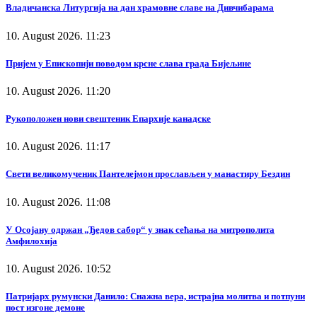
Владичанска Литургија на дан храмовне славе на Дивчибарама
10. August 2026. 11:23
Пријем у Епископији поводом крсне слава града Бијељине
10. August 2026. 11:20
Рукоположен нови свештеник Епархије канадске
10. August 2026. 11:17
Свети великомученик Пантелејмон прослављен у манастиру Бездин
10. August 2026. 11:08
У Осојану одржан „Ђедов сабор“ у знак сећања на митрополита
Амфилохија
10. August 2026. 10:52
Патријарх румунски Данило: Снажна вера, истрајна молитва и потпуни
пост изгоне демоне