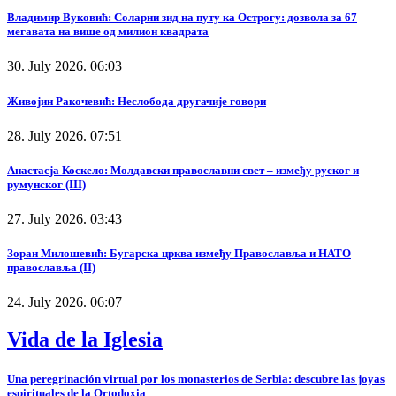
Владимир Вуковић: Соларни зид на путу ка Острогу: дозвола за 67
мегавата на више од милион квадрата
30. July 2026. 06:03
Живојин Ракочевић: Неслобода другачије говори
28. July 2026. 07:51
Анастасја Коскело: Молдавски православни свет – између руског и
румунског (III)
27. July 2026. 03:43
Зоран Милошевић: Бугарска црква између Православља и НАТО
православља (II)
24. July 2026. 06:07
Vida de la Iglesia
Una peregrinación virtual por los monasterios de Serbia: descubre las joyas
espirituales de la Ortodoxia