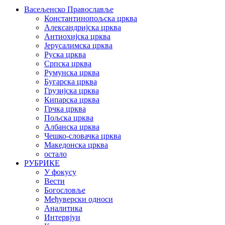
Васељенско Православље
Константинопољска црква
Александријска црква
Антиохијска црква
Јерусалимска црква
Руска црква
Српска црква
Румунска црква
Бугарска црква
Грузијска црква
Кипарска црква
Грчка црква
Пољска црква
Албанска црква
Чешко-словачка црква
Македонска црква
остало
РУБРИКЕ
У фокусу
Вести
Богословље
Међуверски односи
Аналитика
Интервјуи