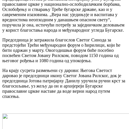
православне цркве у национално-ослободилачким борбама,
Ослобођењу и стварању Треће бугарске државе, као и у
савременим изазовима. „Вера нас уједињује и васпитава у
вредностима неопходним у данашњем опасном свету“,
поручила је она, истичући потребу за заједничким деловањем
у корист благостања народа и међународног угледа Бугарске.
Председница је затражила благослов Светог Синода за
предстојећи Трећи међународни форум о ћирилици, који ће
бити одржан у марту. Овогодишњи форум биће посебно
посвећен Светом Јовану Рилском, поводом 1150 година од
његовог рођења и 1080 година од упокојења.
На крају сусрета размењени су дарови: Његова Светост
даровао је председници икону Светог Јована Рилског, док је
председница Јотова патријарху Данилу уручила ручни крст за
благосиљање, уз жељу да он и архијереји Бугарске
православне цркве наставе да воде верни народ путем
спасења.