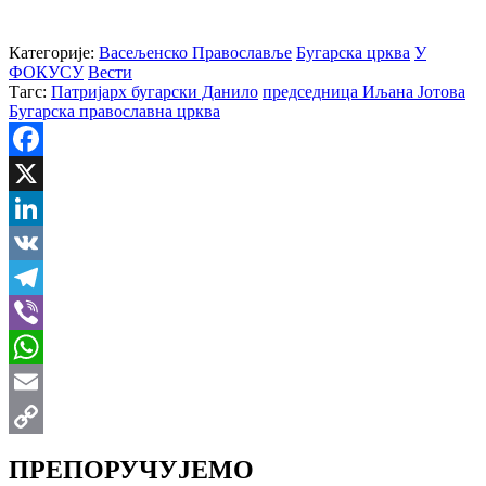
Категорије:
Васељенско Православље
Бугарска црква
У
ФОКУСУ
Вести
Тагс:
Патријарх бугарски Данило
председница Иљана Јотова
Бугарска православна црква
Facebook
X
LinkedIn
VK
Telegram
Viber
WhatsApp
Email
Copy
ПРЕПОРУЧУЈЕМО
Link