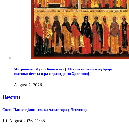
Митрополит Лука (Коваленко): Истина не зависи од броја
гласова: беседа о раздераној ризи Христовој
August 2, 2026
Вести
Свети Пантелејмон - слава манастира у Лепчинцу
10. August 2026. 11:35