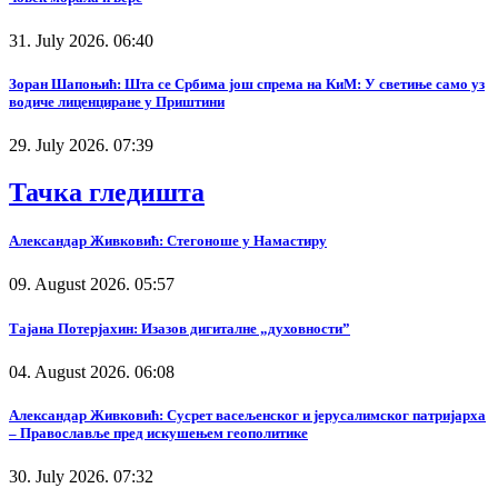
31. July 2026. 06:40
Зоран Шапоњић: Шта се Србима још спрема на КиМ: У светиње само уз
водиче лиценциране у Приштини
29. July 2026. 07:39
Тачка гледишта
Александар Живковић: Стегоноше у Намастиру
09. August 2026. 05:57
Тајана Потерјахин: Изазов дигиталне „духовности”
04. August 2026. 06:08
Александар Живковић: Сусрет васељенског и јерусалимског патријарха
– Православље пред искушењем геополитике
30. July 2026. 07:32