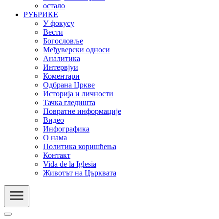
остало
РУБРИКЕ
У фокусу
Вести
Богословље
Међуверски односи
Аналитика
Интервјуи
Коментари
Одбрана Цркве
Историја и личности
Тачка гледишта
Повратне информације
Видео
Инфографика
О нама
Политика коришћења
Контакт
Vida de la Iglesia
Животът на Църквата