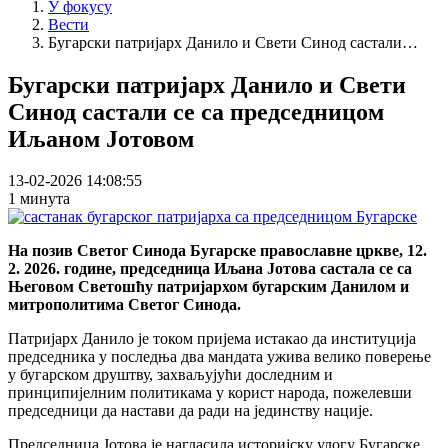
У фокусу
Вести
Бугарски патријарх Данило и Свети Синод састали…
Бугарски патријарх Данило и Свети
Синод састали се са председницом
Иљаном Јотовом
13-02-2026 14:08:55
1 минута
На позив Светог Синода Бугарске православне цркве, 12.
2. 2026. године, председница Иљана Јотова састала се са
Његовом Светошћу патријархом бугарским Данилом и
митрополитима Светог Синода.
Патријарх Данило је током пријема истакао да институција
председника у последња два мандата ужива велико поверење
у бугарском друштву, захваљујући доследним и
принципијелним политикама у корист народа, пожелевши
председници да настави да ради на јединству нације.
Председница Јотова је нагласила историјску улогу Бугарске