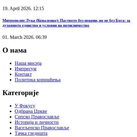
19. April 2026. 12:15
Митрополит Лука (Коваленко): Паството без покрив, но не без Бога: за
духовното единство в условия на потисничество
01. March 2026. 06:39
О нама
Наша мисија
Импресум
Контакт
Политика коришћења
Категорије
У Фокусу
Одбрана Цркве
Српско Православље
Историја и личности
Васељенско Православље
Тачка гледишта