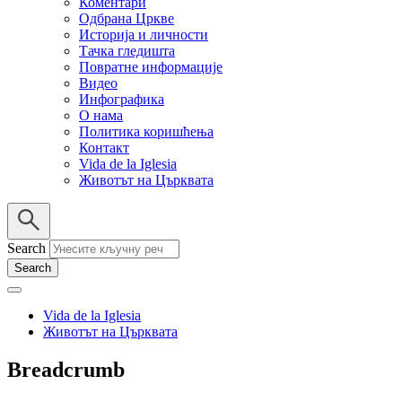
Коментари
Одбрана Цркве
Историја и личности
Тачка гледишта
Повратне информације
Видео
Инфографика
О нама
Политика коришћења
Контакт
Vida de la Iglesia
Животът на Църквата
Search
Vida de la Iglesia
Животът на Църквата
Breadcrumb