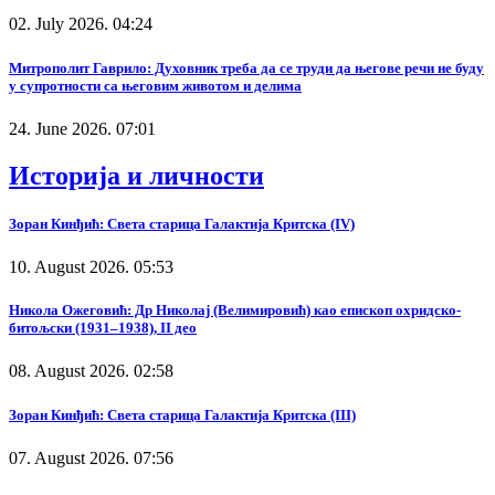
02. July 2026. 04:24
Митрополит Гаврило: Духовник треба да се труди да његове речи не буду
у супротности са његовим животом и делима
24. June 2026. 07:01
Историја и личности
Зоран Кинђић: Света старица Галактија Критска (IV)
10. August 2026. 05:53
Никола Ожеговић: Др Николај (Велимировић) као епископ охридско-
битољски (1931–1938), II део
08. August 2026. 02:58
Зоран Кинђић: Света старица Галактија Критска (III)
07. August 2026. 07:56