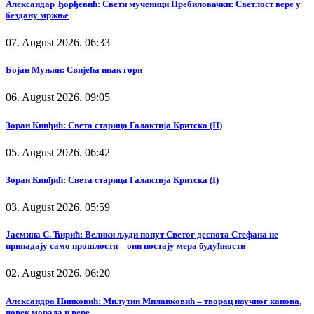
Александар Ђорђевић: Свети мученици Пребиловачки: Светлост вере у
бездану мржње
07. August 2026. 06:33
Бојан Муњин: Свијећа ипак гори
06. August 2026. 09:05
Зоран Кинђић: Света старица Галактија Критска (II)
05. August 2026. 06:42
Зоран Кинђић: Света старица Галактија Критска (I)
03. August 2026. 05:59
Јасмина С. Ћирић: Велики људи попут Светог деспота Стефана не
припадају само прошлости – они постају мера будућности
02. August 2026. 06:20
Александра Нинковић: Милутин Миланковић – творац научног канона,
човек морала и вере