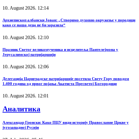
10. August 2026. 12:14
Архиепископ албански Јован: „Створимо духовно окружење у породици
како се наша деца не би заразила“
10. August 2026. 12:10
Празник Светог великомученика и исцелитеља Пантелејмона у
Јерусалимској патријаршији
10. August 2026. 12:06
Делегација Цариградске патријаршије посетила Свету Гору поводом
1.400 година од првог појања Акатиста Пресветој Богородици
10. August 2026. 12:01
Аналитика
Александар Гронски: Како ПЦУ види историју Православне Цркве у
југозападној Русији