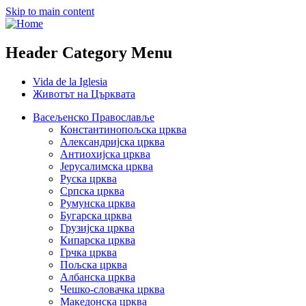
Skip to main content
Header Category Menu
Vida de la Iglesia
Животът на Църквата
Васељенско Православље
Константинопољска црква
Александријска црква
Антиохијска црква
Јерусалимска црква
Руска црква
Српска црква
Румунска црква
Бугарска црква
Грузијска црква
Кипарска црква
Грчка црква
Пољска црква
Албанска црква
Чешко-словачка црква
Македонска црква