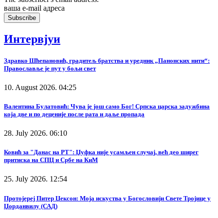
ваша е-mail адреса
Интервјуи
Здравко Шћепановић, градитељ братства и уредник „Панонских нити“:
Православље је пут у бољи свет
10. August 2026. 04:25
Валентина Булатовић: Чува је још само Бог! Српска царска задужбина
која две и по деценије после рата и даље пропада
28. July 2026. 06:10
Ковић за "Данас на РТ": Џуфка није усамљен случај, већ део ширег
притиска на СПЦ и Србе на КиМ
25. July 2026. 12:54
Протојереј Питер Џексон: Моја искуства у Богословији Свете Тројице у
Џорданвилу (САД)