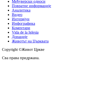
Међуверски односи
Повратне информације
Аналитика
Видео
Интервјуи
Инфографика
Коментари
Vida de la Iglesia
Донације
Животът на Църквата
Copyright ©Живот Цркве
Сва права придржана.