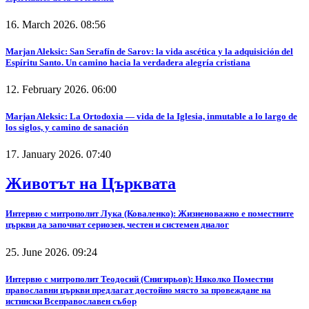
16. March 2026. 08:56
Marjan Aleksic: San Serafín de Sarov: la vida ascética y la adquisición del
Espíritu Santo. Un camino hacia la verdadera alegría cristiana
12. February 2026. 06:00
Marjan Aleksic: La Ortodoxia — vida de la Iglesia, inmutable a lo largo de
los siglos, y camino de sanación
17. January 2026. 07:40
Животът на Църквата
Интервю с митрополит Лука (Коваленко): Жизненоважно е поместните
църкви да започнат сериозен, честен и системен диалог
25. June 2026. 09:24
Интервю с митрополит Теодосий (Снигирьов): Няколко Поместни
православни църкви предлагат достойно място за провеждане на
истински Всеправославен събор