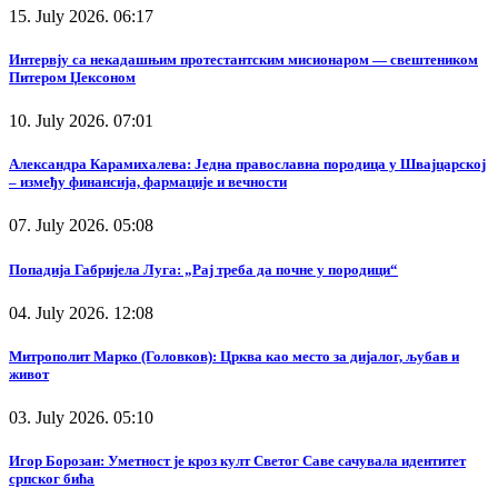
15. July 2026. 06:17
Интервју са некадашњим протестантским мисионаром — свештеником
Питером Џексоном
10. July 2026. 07:01
Александра Карамихалева: Једна православна породица у Швајцарској
– између финансија, фармације и вечности
07. July 2026. 05:08
Попадија Габријела Луга: „Рај треба да почне у породици“
04. July 2026. 12:08
Митрополит Марко (Головков): Црква као место за дијалог, љубав и
живот
03. July 2026. 05:10
Игор Борозан: Уметност је кроз култ Светог Саве сачувала идентитет
српског бића