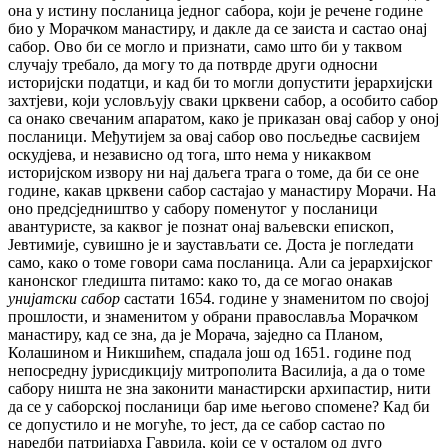
она у истину посланица једног сабора, који је речене године
био у Морачком манастиру, и дакле да се заиста и састао онај
сабор. Ово би се могло и признати, само што би у таквом
случају требало, да могу то да потврде други односни
историјски податци, и кад би то могли допустити јерархијски
захтјеви, који условљују сваки црквени сабор, а особито сабор
са онако свечаним апаратом, како је приказан овај сабор у оној
посланици. Међутијем за овај сабор ово посљедње сасвијем
оскудјева, и независно од тога, што нема у никаквом
историјском извору ни нај даљега трага о томе, да би се оне
године, какав црквени сабор састајао у манастиру Морачи. На
оно предсједништво у сабору поменутог у посланици
авантуристе, за каквог је познат онај ваљевски епископ,
Јевтимије, сувишно је и заустављати се. Доста је погледати
само, како о томе говори сама посланица. Али са јерархијског
канонског гледишта питамо: како то, да се могао онакав
унијатски сабор
састати 1654. године у знаменитом по својој
прошлости, и знаменитом у обрани православља Морачком
манастиру, кад се зна, да је Морача, заједно са Планом,
Колашином и Никшићем, спадала још од 1651. године под
непосредну јурисдикцију митрополита Василија, а да о томе
сабору ништа не зна законити манастирски архипастир, нити
да се у саборској посланици бар име његово спомене? Кад би
се допустило и не могуће, то јест, да се сабор састао по
наредби патријарха Гаврила, који се у осталом од дуго