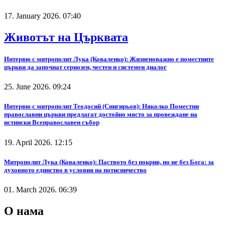
17. January 2026. 07:40
Животът на Църквата
Интервю с митрополит Лука (Коваленко): Жизненоважно е поместните
църкви да започнат сериозен, честен и системен диалог
25. June 2026. 09:24
Интервю с митрополит Теодосий (Снигирьов): Няколко Поместни
православни църкви предлагат достойно място за провеждане на
истински Всеправославен събор
19. April 2026. 12:15
Митрополит Лука (Коваленко): Паството без покрив, но не без Бога: за
духовното единство в условия на потисничество
01. March 2026. 06:39
О нама