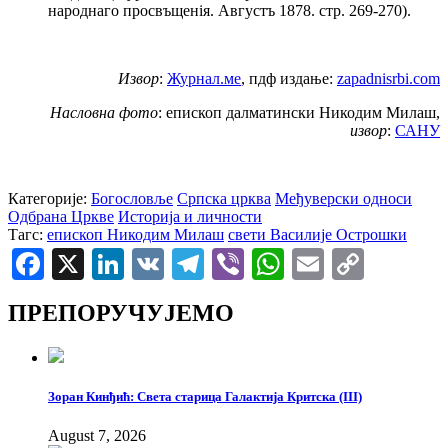
народнаго просвъщенія. Августъ 1878. стр. 269-270).
Извор
:
Журнал.ме
, пдф издање:
zapadnisrbi.com
Насловна фото
: епископ далматински Никодим Милаш,
извор
:
САНУ
Категорије:
Богословље
Српска црква
Међуверски односи
Одбрана Цркве
Историја и личности
Тагс:
епископ Никодим Милаш
свети Василије Острошки
Facebook
X
LinkedIn
VK
Telegram
Viber
WhatsApp
Email
Copy
Link
ПРЕПОРУЧУЈЕМО
Зоран Кинђић: Света старица Галактија Критска (III)
August 7, 2026