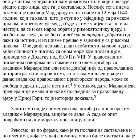
оно у чистом куријалистичком римском стилу, који показује
вјешто перо лица, које га је састављало. Послије тога писма
штампан је одговор Мардарију истога папе од 12.маја 1640.
године, који га хвали, што је ступио у заједницу са римском
црквом, и препоручује му, да буде у томе увијек сталан и да
настоји, да се и сав народ обрати у римокатоличку вјеру, а
особито да гледа, како би се и
пећски патријарх
„обратио од
лажи ка истини, и из шизме прешао у заједницу са римском
црквом.“ Ове двије исправе, ради особитости њихове и да се
види сличност у писању са оном морачком посланицом,
приводимо у Додатку под бр.VII и VIII. У православним
писменим изворима не спомиње се о овом догађају са
владиком Мардаријем; али исти догађај није од православних
историографа ни опровргнут, а по злом мишљењу, које и
данас влада код православног црногорског народа, може се
4
слободно држати, да је истинит.
У осталом, да та Мардаријева
превјера није имала никаквих посљедица за православну
5
вјеру у Црној Гори, то је историја доказала.
Зашто смо овдје споменули овај догађај са црногорским
владиком Мардаријем, видјеће се даље. А сада се опет
повраћамо на ону морачку посланицу папи.
Рекосмо, да по форми, како је та посланица састављена и
по именима, која се у њој спомињу, могло би се сматрати, да је