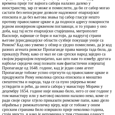
времена прије тог вајнога сабора налазио далеко у
иностранству, зар се може и помислити, да би се сабор могао
састати без непосредне дозволе надлежног епархијског
епископа и да без његова знања тај сабор гласује нешто
противу православне цркве и да подноси адресу покорности
једном иновјерном црквеном поглавици, и то управо у оно
доба, кад тај исти епархијски старјешина, митрополит
Василије, највише се бори и настоји, да надругој страни
његове јурисдикцијске области сузбије покушаје уније са
Римом? Кад ово узмемо у обзир и уједно помислимо, да је код
разних агената римске Пропаганде права манија тада била, да
приказују Риму, како се мал не сав српски народ заједно са
својом јерархијом поунијатио, као што нам то између другога
најбоље свједочи онај познати нам фантастични извјештај
Пропаганде од 1648. године, кад је један сами агент
Пропаганде тобоже успио отргнути од православне цркве и
придружити Риму неколика српска епископа и мноштво
свештенства и народа, тада се са пуно увјерења може
устврдити и рећи, да онога сабора у манастиру Морачи у
децембру 1654. године није никако било, него се оне године у
том манастиру или у његовој околини налазио неко, коме се
ради своје сврхе хтјело приказати римскоме папи, како дјело
обраћења у римокатоличку вјеру, које се тобоже у оним
српским странама било извршило прије неколико година,
стоји чврсто, и како је непомична у тим странама оданост