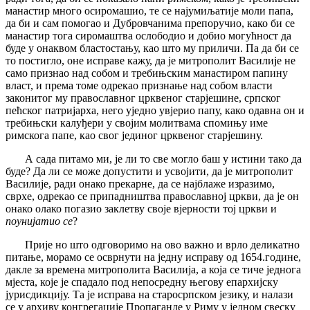
манастир много осиромашио, те се најумиљатије моли папа,
да би и сам помогао и Дубровчанима препоручио, како би се
манастир тога сиромаштва ослободио и добио могућност да
буде у онаквом бластостању, као што му приличи. Па да би се
то постигло, оне исправе кажу, да је митрополит Василије не
само признао над собом и требињским манастиром папину
власт, и према томе одрекао признање над собом власти
законитог му православног црквеног старјешине, српског
пећског патријарха, него уједно увјерио папу, како одавна он и
требињски калуђери у својим молитвама спомињу име
римскога папе, као свог јединог црквеног старјешину.
А сада питамо ми, је ли то све могло баш у истини тако да
буде? Да ли се може допустити и усвојити, да је митрополит
Василије, ради онако прекарне, да се најблаже изразимо,
сврхе, одрекао се припадништва православној цркви, да је он
онако олако погазио заклетву своје вјерности тој цркви и
поунијатио се
?
Прије но што одговоримо на ово важно и врло деликатно
питање, морамо се осврнути на једну исправу од 1654.године,
дакле за времена митрополита Василија, а која се тиче једнога
мјеста, које је спадало под непосредну његову епархијску
јурисдикцију. Та је исправа на старосрпском језику, и налази
се у архиву конгрегације Пропаганде у Риму у једном свеску