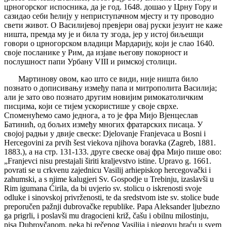
црногорског испосника, да је год. 1648. дошао у Црну Гору и
сазидао себи ћелију у неприступачном мјесту и ту проводио
свети живот. О Василијевој превјери овај руски језуит не каже
ништа, премда му је и била ту згода, јер у истој биљешци
говори о црногорском владици Мардарију, који је слао 1640.
своје посланике у Рим, да изјаве његову покорност и
послушност папи Урбану VIII и римској столици.
Мартинову овом, као што се види, није ништа било
познато о дописивању између папа и митрополита Василија;
али је зато ово познато другим новијим римокатоличким
писцима, који се тијем ускористише у своје сврхе.
Споменућемо само једнога, а то је фра Мијо Вјенцеслав
Батинић, од бољих између многих фратарских писаца. У
својој радњи у двије свеске: Djelovanje Franjevaca u Bosni i
Hercegovini za prvih šest viekova njihova boravka (Zagreb, 1881.
1883.), a на стр. 131-133. друге свеске овај фра Мијо пише ово:
„Franjevci nisu prestajali širiti kraljevstvo istine. Upravo g. 1661.
povrati se u crkvenu zajednicu Vasilij arhiepiskop hercegovački i
zahumski, a s njime kalugjeri Sv. Gospodje u Trebinju, izaslavši u
Rim igumana Ćirila, da bi uvjerio sv. stolicu o iskrenosti svoje
odluke i sinovskoj privrženosti, te da sredstvom iste sv. stolice bude
preporučen pažnji dubrovačke republike. Papa Aleksander ljubezno
ga prigrli, i poslavši mu dragocieni križ, čašu i obilnu milostinju,
pisa Dubrovčanom, neka bi rečenog Vasilija i njegovu braću u svem