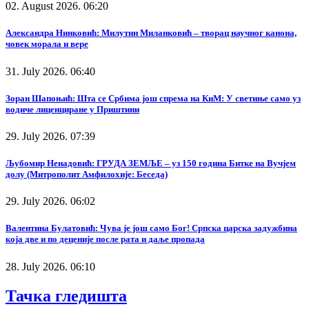
02. August 2026. 06:20
Александра Нинковић: Милутин Миланковић – творац научног канона,
човек морала и вере
31. July 2026. 06:40
Зоран Шапоњић: Шта се Србима још спрема на КиМ: У светиње само уз
водиче лиценциране у Приштини
29. July 2026. 07:39
Љубомир Ненадовић: ГРУДА ЗЕМЉЕ – уз 150 година Битке на Вучјем
долу (Митрополит Амфилохије: Беседа)
29. July 2026. 06:02
Валентина Булатовић: Чува је још само Бог! Српска царска задужбина
која две и по деценије после рата и даље пропада
28. July 2026. 06:10
Тачка гледишта