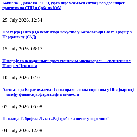
Ковић за "Данас на РТ": Џуфка није усамљен случај, већ део ширег
притиска на СПЦ и Србе на КиМ
25. July 2026. 12:54
Протојереј Питер Џексон: Моја искуства у Богословији Свете Тројице у
Џорданвилу (САД)
15. July 2026. 06:17
Интервју са некадашњим протестантским мисионаром — свештеником
Питером Џексоном
10. July 2026. 07:01
Александра Карамихалева: Једна православна породица у Швајцарској
– између финансија, фармације и вечности
07. July 2026. 05:08
Попадија Габријела Луга: „Рај треба да почне у породици“
04. July 2026. 12:08