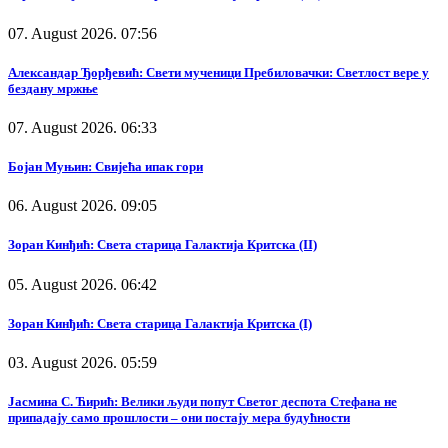
07. August 2026. 07:56
Александар Ђорђевић: Свети мученици Пребиловачки: Светлост вере у
бездану мржње
07. August 2026. 06:33
Бојан Муњин: Свијећа ипак гори
06. August 2026. 09:05
Зоран Кинђић: Света старица Галактија Критска (II)
05. August 2026. 06:42
Зоран Кинђић: Света старица Галактија Критска (I)
03. August 2026. 05:59
Јасмина С. Ћирић: Велики људи попут Светог деспота Стефана не
припадају само прошлости – они постају мера будућности