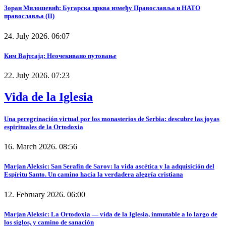
Зоран Милошевић: Бугарска црква између Православља и НАТО
православља (II)
24. July 2026. 06:07
Ким Вајтсајд: Неочекивано путовање
22. July 2026. 07:23
Vida de la Iglesia
Una peregrinación virtual por los monasterios de Serbia: descubre las joyas
espirituales de la Ortodoxia
16. March 2026. 08:56
Marjan Aleksic: San Serafín de Sarov: la vida ascética y la adquisición del
Espíritu Santo. Un camino hacia la verdadera alegría cristiana
12. February 2026. 06:00
Marjan Aleksic: La Ortodoxia — vida de la Iglesia, inmutable a lo largo de
los siglos, y camino de sanación