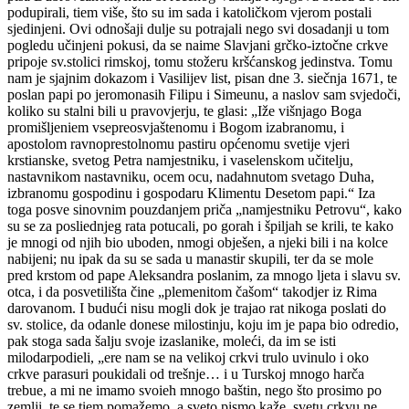
podupirali, tiem više, što su im sada i katoličkom vjerom postali
sjedinjeni. Ovi odnošaji dulje su potrajali nego svi dosadanji u tom
pogledu učinjeni pokusi, da se naime Slavjani grčko-iztočne crkve
pripoje sv.stolici rimskoj, tomu stožeru kršćanskog jedinstva. Tomu
nam je sjajnim dokazom i Vasilijev list, pisan dne 3. siečnja 1671, te
poslan papi po jeromonasih Filipu i Simeunu, a naslov sam svjedoči,
koliko su stalni bili u pravovjerju, te glasi: „Iže višnjago Boga
promišljeniem vsepreosvjaštenomu i Bogom izabranomu, i
apostolom ravnoprestolnomu pastiru općenomu svetije vjeri
krstianske, svetog Petra namjestniku, i vaselenskom učitelju,
nastavnikom nastavniku, ocem ocu, nadahnutom svetago Duha,
izbranomu gospodinu i gospodaru Klimentu Desetom papi.“ Iza
toga posve sinovnim pouzdanjem priča „namjestniku Petrovu“, kako
su se za posliednjeg rata potucali, po gorah i špiljah se krili, te kako
je mnogi od njih bio uboden, nmogi obješen, a njeki bili i na kolce
nabijeni; nu ipak da su se sada u manastir skupili, ter da se mole
pred krstom od pape Aleksandra poslanim, za mnogo ljeta i slavu sv.
otca, i da posvetilišta čine „plemenitom čašom“ takodjer iz Rima
darovanom. I budući nisu mogli dok je trajao rat nikoga poslati do
sv. stolice, da odanle donese milostinju, koju im je papa bio odredio,
pak stoga sada šalju svoje izaslanike, moleći, da im se isti
milodarpodieli, „ere nam se na velikoj crkvi trulo uvinulo i oko
crkve parasuri poukidali od trešnje… i u Turskoj mnogo harča
trebue, a mi ne imamo svoieh mnogo baštin, nego što prosimo po
zemlji, te se tiem pomažemo, a sveto pismo kaže, svetu crkvu ne