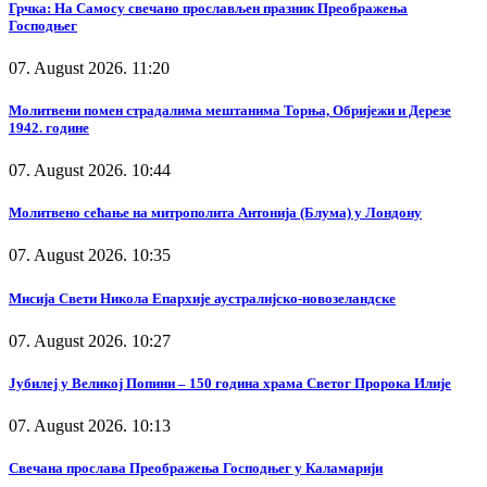
Грчка: На Самосу свечано прослављен празник Преображења
Господњег
07. August 2026. 11:20
Молитвени помен страдалима мештанима Торња, Обријежи и Дерезе
1942. године
07. August 2026. 10:44
Молитвено сећање на митрополита Антонија (Блума) у Лондону
07. August 2026. 10:35
Мисија Свети Никола Епархије аустралијско-новозеландске
07. August 2026. 10:27
Јубилеј у Великој Попини – 150 година храма Светог Пророка Илије
07. August 2026. 10:13
Свечана прослава Преображења Господњег у Каламарији