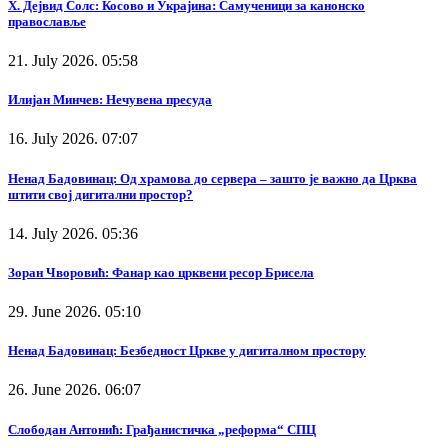
Х. Дејвид Солс: Косово и Украјина: Самученици за канонско
православље
21. July 2026. 05:58
Илијан Минчев: Нечувена пресуда
16. July 2026. 07:07
Ненад Бадовинац: Од храмова до сервера – зашто је важно да Црква
штити свој дигитални простор?
14. July 2026. 05:36
Зоран Чворовић: Фанар као црквени ресор Брисела
29. June 2026. 05:10
Ненад Бадовинац: Безбедност Цркве у дигиталном простору
26. June 2026. 06:07
Слободан Антонић: Грађанистичка „реформа“ СПЦ