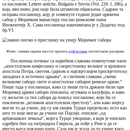
са насловом: Lettere antiche, Bulgaria е Servia (Vol. 220. f. 286), a
која, мислимо, још није била штампом објављена. Садржи та
исправа посланицу, коју је поменуте године један црквени
сабор у Морачком манастиру послао римскоме папи
Инокентију X. Сама посланица наштампана је у Додатку под
бр.VI.
Фото
: снимак екрана шестог прилога
пдф издања
светитељеве расправе
Посланица почиње са највећим славама поменутоме папи
„апостолском намјеснику и сапрестонику великог и врховног
апостола Петра, светом, сјајном и најсвјетлијем просвјетитељу
западних и источних цркава“, и сличним славама „свему
великоме сабору свете и апостолске саборне римске цркве.“
Пише тада у посланици, како су више пута држани били при
Морачкој цркви сабори епископа, игумана и калуђера, и како
су жељели са тих сабора да пошљу посланике, који би се
поклонили „великом апостолском престолу“, али како нијесу
могли то да учине, јер су им увијек Турци пријечили; исто као
што то није могао да учини ни Пајсије, епископ „од
арбанашких земаља“, којега Турци уморише, а који је епископ
одређен био од патријарха Гаврила, да пође у Рим и да се
мјесто њега поклони папи. Сада им је згода да то учине кроз