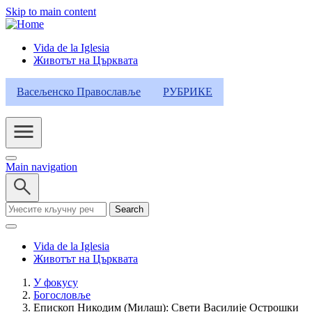
Skip to main content
Vida de la Iglesia
Животът на Църквата
Header
Category
Васељенско Православље
РУБРИКЕ
Menu
Main navigation
Search
Vida de la Iglesia
Животът на Църквата
У фокусу
Богословље
Breadcrumb
Епископ Никодим (Милаш): Свети Василије Острошки