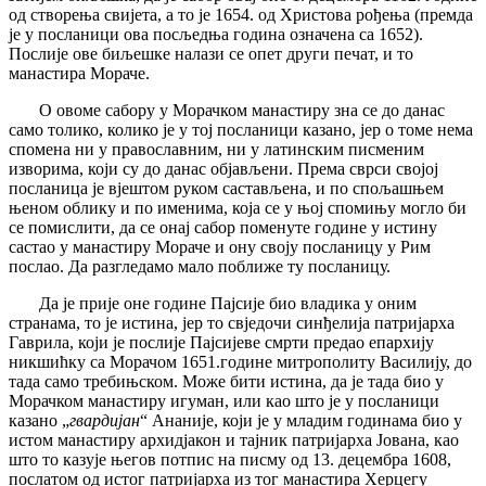
од створења свијета, а то је 1654. од Христова рођења (премда
је у посланици ова посљедња година означена са 1652).
Послије ове биљешке налази се опет други печат, и то
манастира Мораче.
О овоме сабору у Морачком манастиру зна се до данас
само толико, колико је у тој посланици казано, јер о томе нема
спомена ни у православним, ни у латинским писменим
изворима, који су до данас објављени. Према сврси својој
посланица је вјештом руком састављена, и по спољашњем
њеном облику и по именима, која се у њој спомињу могло би
се помислити, да се онај сабор поменуте године у истину
састао у манастиру Мораче и ону своју посланицу у Рим
послао. Да разгледамо мало поближе ту посланицу.
Да је прије оне године Пајсије био владика у оним
странама, то је истина, јер то свједочи синђелија патријарха
Гаврила, који је послије Пајсијеве смрти предао епархију
никшићку са Морачом 1651.године митрополиту Василију, до
тада само требињском. Може бити истина, да је тада био у
Морачком манастиру игуман, или као што је у посланици
казано „
гвардијан
“ Ананије, који је у младим годинама био у
истом манастиру архидјакон и тајник патријарха Јована, као
што то казује његов потпис на писму од 13. децембра 1608,
послатом од истог патријарха из тог манастира Херцегу