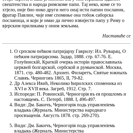
свештенства и народа римскоме папи. Тај неко, коме се то
хтјело, није био нико други него онај исти папин посланик,
фратар Павлин, чије име спомиње она тобож саборска
посланица, и који је имао да лично извијести папу у Риму о
вјерским приликама у оним земљама.
Наставиће се
О српском пећком патријарху Гаврилу: Ил. Руварац, О
пећким патријарсима. Задар, 1888. стр. 67-76. Е.
Голубинскій, Краткій очеркь исторіи православныхь
церквей болгарской, сербской и румынской. Москва,
1871. стр. 480-482. Архиеп. Филаретъ, Святые южныхъ
Славяъ. Черниговъ 1865, II, 79-82.
Др Алекса Ивић, Неколико ћирилских споменика из
XVI и XVII века. Загреб, 1912. Стр. 7.
Испореди: П. Ровинскій, Черногорія въ ея прошломъ и
настоящемъ. С. Петерб, 1888. I, 496-497.
Види: Дм. Бакичъ, Черногорія подь управленіемь
владыкь (Журналъ. Министерства народнаго
просвъщенія. Августъ 1878. стр. 269-270).
Види: Дм. Бакичъ, Черногорія подь управленіемь
владыкь (Журналъ. Министерства