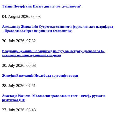
Тајана Потерјахин: Изазов дигиталне „духовности”
04. August 2026. 06:08
Александар Живковић: Сусрет васељенског и јерусалимског патријарха
– Православље пред искушењем геополитике
30. July 2026. 07:32
Владимир Вуковић: Соларни зид на путу ка Острогу: дозвола за 67
мегавата на више од милион квадрата
30. July 2026. 06:03
Живојин Ракочевић: Неслобода другачије говори
28. July 2026. 07:51
Анастасја Коскело: Молдавски православни свет – између руског и
румунског (III)
27. July 2026. 03:43