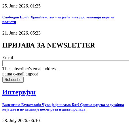
25. June 2026. 01:25
Слободан Ерић: Хришћанство – највећа и најпрогоњенија вера на
планети
21. June 2026. 05:23
ПРИЈАВА ЗА NEWSLETTER
Email
The subscriber's email address.
ваша е-mail адреса
Интервјуи
Валентина Булатовић: Чува је још само Бог! Српска царска задужбина
која две и по деценије после рата и даље пропада
28. July 2026. 06:10