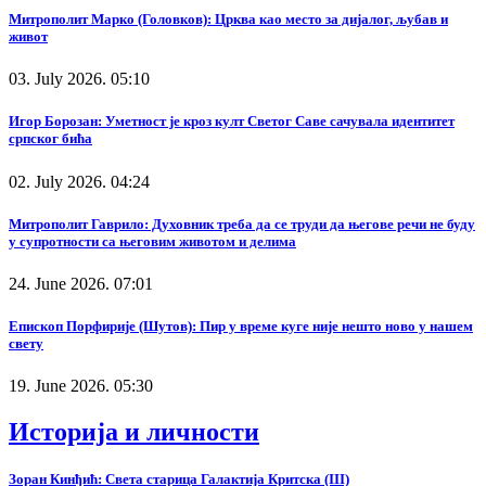
Митрополит Марко (Головков): Црква као место за дијалог, љубав и
живот
03. July 2026. 05:10
Игор Борозан: Уметност је кроз култ Светог Саве сачувала идентитет
српског бића
02. July 2026. 04:24
Митрополит Гаврило: Духовник треба да се труди да његове речи не буду
у супротности са његовим животом и делима
24. June 2026. 07:01
Епископ Порфирије (Шутов): Пир у време куге није нешто ново у нашем
свету
19. June 2026. 05:30
Историја и личности
Зоран Кинђић: Света старица Галактија Критска (III)