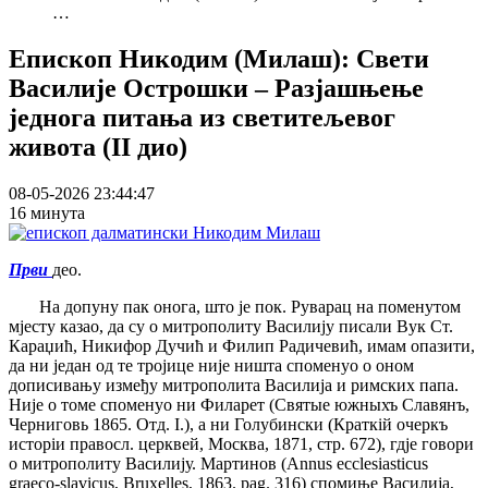
…
Епископ Никодим (Милаш): Свети
Василије Острошки – Разјашњење
једнога питања из светитељевог
живота (II дио)
08-05-2026 23:44:47
16 минута
Први
део.
На допуну пак онога, што је пок. Руварац на поменутом
мјесту казао, да су о митрополиту Василију писали Вук Ст.
Караџић, Никифор Дучић и Филип Радичевић, имам опазити,
да ни један од те тројице није ништа споменуо о оном
дописивању између митрополита Василија и римских папа.
Није о томе споменуо ни Филарет (Святые южныхъ Славянъ,
Черниговь 1865. Отд. I.), а ни Голубински (Краткій очеркъ
исторіи правосл. церквей, Москва, 1871, стр. 672), гдје говори
о митрополиту Василију. Мартинов (Annus ecclesiasticus
graeco-slavicus, Bruxelles, 1863. pag. 316) спомиње Василија,