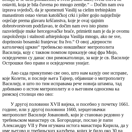
ostaviti, koja je bila čuvena po mnogo zemlje.“ – Dočim nam ova
izprava svjedoči, da je spomenuti Vasilij sa cielim trebinjskim
manastirom ostao vieran katoličkoj crki i jošter gojio najnježnije
osjećaje prema glavaru kršćanstva, koje je ovaj sjajnim
dobrotvorstvom podržavao, te dočim nam ovo isto pismo
razsvietljuje muke hercegovačke braće, primietit nam je da je ovomu
raspoloženju i stalnosti arhiepiskopa Vasilija mnogo, ako ne sve,
doprinosio bosanski franjevac fra Ivo.“ O овој „вјерности
католичкој цркви“ требињско никшићког митрополита
Василија, коју с таквом помпом приказује овај фра Мијо,
освједочени су данас сви римокатолици, за које је св. Василије
Острошки био прави и освједочени унијат.
Ако сада прикупимо све оно, што нам казују оне исправе,
које Колети, и послије њега Тајнер, објавише о митрополиту
Василију, и што по тим исправама рече новија штампа, тад
добивамо о истом митрополиту и о његовим односима ка
римској столици ево ово:
У другој половини XVII вијека, и посебно у почетку 1661.
године, или у другој половини 1660, херцеговачки
митрополит Василије Јовановић, који је становао редовно у
требињском манастиру св. Богородице, послао је папи
Александру VII у Рим игумана истога манастира Кирила, да у
име његово и требињских калуђера, којих је било око 30 на