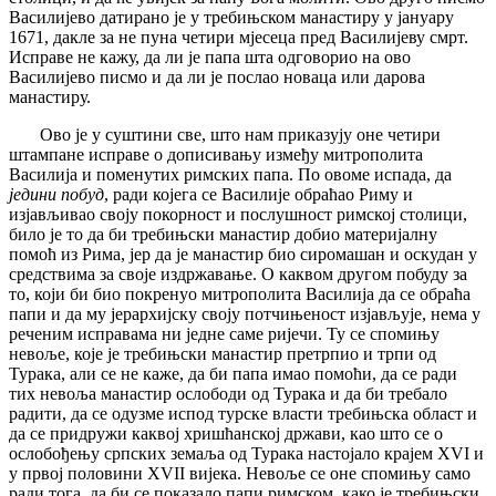
Василијево датирано је у требињском манастиру у јануару
1671, дакле за не пуна четири мјесеца пред Василијеву смрт.
Исправе не кажу, да ли је папа шта одговорио на ово
Василијево писмо и да ли је послао новаца или дарова
манастиру.
Ово је у суштини све, што нам приказују оне четири
штампане исправе о дописивању између митрополита
Василија и поменутих римских папа. По овоме испада, да
једини побуд
, ради којега се Василије обраћао Риму и
изјављивао своју покорност и послушност римској столици,
било је то да би требињски манастир добио материјалну
помоћ из Рима, јер да је манастир био сиромашан и оскудан у
средствима за своје издржавање. О каквом другом побуду за
то, који би био покренуо митрополита Василија да се обраћа
папи и да му јерархијску своју потчињеност изјављује, нема у
реченим исправама ни једне саме ријечи. Ту се спомињу
невоље, које је требињски манастир претрпио и трпи од
Турака, али се не каже, да би папа имао помоћи, да се ради
тих невоља манастир ослободи од Турака и да би требало
радити, да се одузме испод турске власти требињска област и
да се придружи каквој хришћанској држави, као што се о
ослобођењу српских земаља од Турака настојало крајем XVI и
у првој половини XVII вијека. Невоље се оне спомињу само
ради тога, да би се показало папи римском, како је требињски