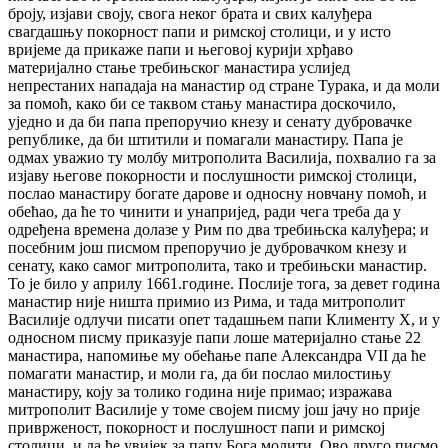
броју, изјави своју, свога неког брата и свих калуђера
свагдашњу покорност папи и римској столици, и у исто
вријеме да прикаже папи и његовој курији хрђаво
материјално стање требињског манастира услијед
непрестаних нападаја на манастир од стране Турака, и да моли
за помоћ, како би се таквом стању манастира доскочило,
уједно и да би папа препоручио кнезу и сенату дубровачке
републике, да би штитили и помагали манастиру. Папа је
одмах уважио ту молбу митрополита Василија, похвалио га за
изјаву његове покорности и послушности римској столици,
послао манастиру богате дарове и односну новчану помоћ, и
обећао, да ће то чинити и унапријед, ради чега треба да у
одређена времена долазе у Рим по два требињска калуђера; и
посебним још писмом препоручио је дубровачком кнезу и
сенату, како самог митрополита, тако и требињски манастир.
То је било у априлу 1661.године. Послије тога, за девет година
манастир није ништа примио из Рима, и тада митрополит
Василије одлучи писати опет тадашњем папи Клименту X, и у
односном писму приказује папи лоше материјално стање 22
манастира, напомиње му обећање папе Александра VII да ће
помагати манастир, и моли га, да би послао милостињу
манастиру, коју за толико година није примао; изражава
митрополит Василије у томе својем писму још јачу но прије
приврженост, покорност и послушност папи и римској
столици, и да ће увијек за папу Бога молити. Ово друго писмо