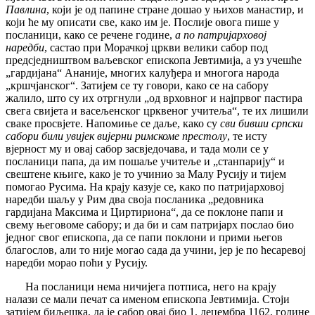
Павлина
, који је од папине стране дошао у њихов манастир, и
који ће му описати све, како им је. Послије овога пише у
посланици, како се речене године,
а по патријарховој
наредби
, састао при Морачкој цркви велики сабор под
предсједништвом ваљевског епископа Јевтимија, а уз учешће
„гардијана“ Ананије, многих калуђера и многога народа
„кршчјанског“. Затијем се ту говори, како се на сабору
жалило, што су их отргнули „од врховног и најпрвог пастира
свега свијета и васељенског црквеног учитеља“, те их лишили
сваке просвјете. Напомиње се даље,
како су
сви бивши српски
сабори били увијек вијерни римскоме престолу
, те исту
вјерност му и овај сабор засвједочава, и тада моли се у
посланици папа, да им пошаље учитеље и „станпарију“ и
свештене књиге, како је то учинио за Малу Русију и тијем
помогао Русима. На крају казује се, како по патријарховој
наредби шаљу у Рим два своја посланика „редовника
гардијана Максима и Циртириона“, да се поклоне папи и
свему његовоме сабору; и да би и сам патријарх послао био
једног свог епископа, да се папи поклони и прими његов
благослов, али то није могао сада да учини, јер је по ћесаревој
наредби морао поћи у Русију.
На посланици нема ничијега потписа, него на крају
налази се мали печат са именом епископа Јевтимија. Стоји
затијем биљешка, да је сабор овај био 1. децембра 1162. године