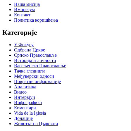
Наша мисија
Импресум
Контакт
Политика коришћења
Категорије
У Фокусу
Одбрана Цркве
Српско Православље
Историја и личности
Васељенско Православље
Тачка гледишта
Међуверски односи
Повратне информације
Аналитика
Видео
Интервјуи
Инфографика
Коментари
Vida de la Iglesia
Донације
Животът на Църквата