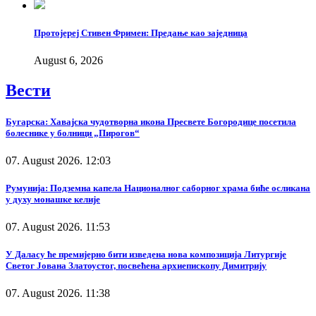
Протојереј Стивен Фримен: Предање као заједница
August 6, 2026
Вести
Бугарска: Хавајска чудотворна икона Пресвете Богородице посетила
болеснике у болници „Пирогов“
07. August 2026. 12:03
Румунија: Подземна капела Националног саборног храма биће осликана
у духу монашке келије
07. August 2026. 11:53
У Даласу ће премијерно бити изведена нова композиција Литургије
Светог Јована Златоустог, посвећена архиепископу Димитрију
07. August 2026. 11:38