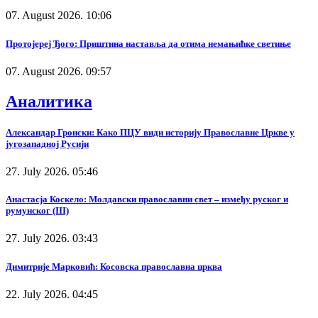
07. August 2026. 10:06
Протојереј Ђого: Приштина наставља да отима немањићке светиње
07. August 2026. 09:57
Аналитика
Александар Гронски: Како ПЦУ види историју Православне Цркве у
југозападној Русији
27. July 2026. 05:46
Анастасја Коскело: Молдавски православни свет – између руског и
румунског (III)
27. July 2026. 03:43
Димитрије Марковић: Косовска православна црква
22. July 2026. 04:45