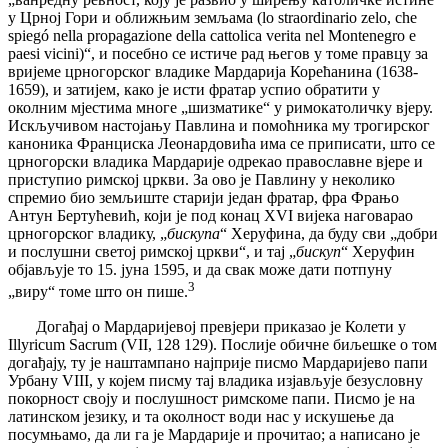
у Црној Гори и оближњим земљама (lo straordinario zelo, che
spiegó nella propagazione della cattolica verita nel Montenegro e
paesi vicini)“, и посебно ce истиче рад његов у томе правцу за
вријеме црногорског владике Мардарија Корећанина (1638-
1659), и затијем, како је исти фратар успио обратити у
околним мјестима многе „шизматике“ у римокатоличку вјеру.
Искључивом настојању Павлина и помоћника му трогирског
каноника Франциска Леонардовића има се приписати, што се
црногорски владика Мардарије одрекао православне вјере и
приступио римској цркви. За ово је Павлину у неколико
спремио био земљиште старији један фратар, фра Фрањо
Антун Бертућевић, који је под конац XVI вијека наговарао
црногорског владику, „
бискупа
“ Херуфина, да буду сви „добри
и послушни светој римској цркви“, и тај „
бискуп
“ Херуфин
објављује то 15. јуна 1595, и да свак може дати потпуну
3
„виру“ томе што он пише.
Догађај о Мардаријевој превјери приказао је Колети у
Illyricum Sacrum (VII, 128 129). Послије обичне биљешке о том
догађају, ту је наштампано најприје писмо Мардаријево папи
Урбану VIII, у којем писму тај владика изјављује безусловну
покорност своју и послушност римскоме папи. Писмо је на
латинском језику, и та околност води нас у искушење да
посумњамо, да ли га је Мардарије и прочитао; а написано је