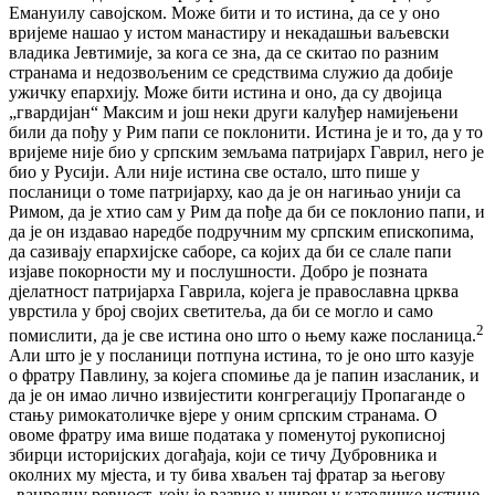
Емануилу савојском. Може бити и то истина, да се у оно
вријеме нашао у истом манастиру и некадашњи ваљевски
владика Јевтимије, за кога се зна, да се скитао по разним
странама и недозвољеним се средствима служио да добије
ужичку епархију. Може бити истина и оно, да су двојица
„гвардијан“ Максим и још неки други калуђер намијењени
били да пођу у Рим папи се поклонити. Истина је и то, да у то
вријеме није био у српским земљама патријарх Гаврил, него је
био у Русији. Али није истина све остало, што пише у
посланици о томе патријарху, као да је он нагињао унији са
Римом, да је хтио сам у Рим да пође да би се поклонио папи, и
да је он издавао наредбе подручним му српским епископима,
да сазивају епархијске саборе, са којих да би се слале папи
изјаве покорности му и послушности. Добро је позната
дјелатност патријарха Гаврила, којега је православна црква
уврстила у број својих светитеља, да би се могло и само
2
помислити, да је све истина оно што о њему каже посланица.
Али што је у посланици потпуна истина, то је оно што казује
о фратру Павлину, за којега спомиње да је папин изасланик, и
да је он имао лично извијестити конгрегацију Пропаганде о
стању римокатоличке вјере у оним српским странама. О
овоме фратру има више података у поменутој рукописној
збирци историјских догађаја, који се тичу Дубровника и
околних му мјеста, и ту бива хваљен тај фратар за његову
„ванредну ревност, коју је развио у ширењу католичке истине