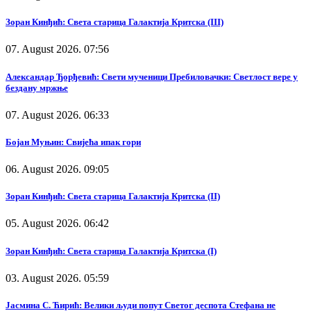
Зоран Кинђић: Света старица Галактија Критска (III)
07. August 2026. 07:56
Александар Ђорђевић: Свети мученици Пребиловачки: Светлост вере у
бездану мржње
07. August 2026. 06:33
Бојан Муњин: Свијећа ипак гори
06. August 2026. 09:05
Зоран Кинђић: Света старица Галактија Критска (II)
05. August 2026. 06:42
Зоран Кинђић: Света старица Галактија Критска (I)
03. August 2026. 05:59
Јасмина С. Ћирић: Велики људи попут Светог деспота Стефана не