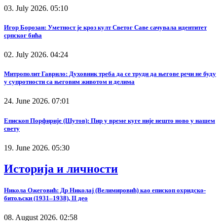
03. July 2026. 05:10
Игор Борозан: Уметност је кроз култ Светог Саве сачувала идентитет
српског бића
02. July 2026. 04:24
Митрополит Гаврило: Духовник треба да се труди да његове речи не буду
у супротности са његовим животом и делима
24. June 2026. 07:01
Епископ Порфирије (Шутов): Пир у време куге није нешто ново у нашем
свету
19. June 2026. 05:30
Историја и личности
Никола Ожеговић: Др Николај (Велимировић) као епископ охридско-
битољски (1931–1938), II део
08. August 2026. 02:58