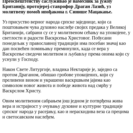
Преосвештенству саслуживао је намесник за јужну
Британију, протојереј-ставрофор Драган Лазић, уз
молитвену помоћ ипођакона г. Синише Мацакање.
Уз присуство верног народа српске заједнице, који са
поштовањем чува духовно наслеђе својих предака у Великој
Британији, сабрани су се у молитвеном сећању на упокојене, у
светлости и радости Васкрсења Христовог. Побусани
понедељак у православној традицији има посебан значај као
дан посвећен помињању преминулих, када се вера у
Васкрсење сведочи молитвом и љубављу према онима који су
уснули у Господу.
Након Свете Литургије, владика Нектарије је, заједно са
протом Драганом, обишао гробове упокојених, који су
преливени вином и украшени васкршњим јајима као
символом новог живота и победе живота над смрћу у
Васкрслом Христу.
Овим молитвеним сабрањем још једном је потврђена жива
вера и истрајност у очувању духовне и културне традиције
српског народа у расејању, као и нераскидива веза са прецима
и светосавским наслеђем.