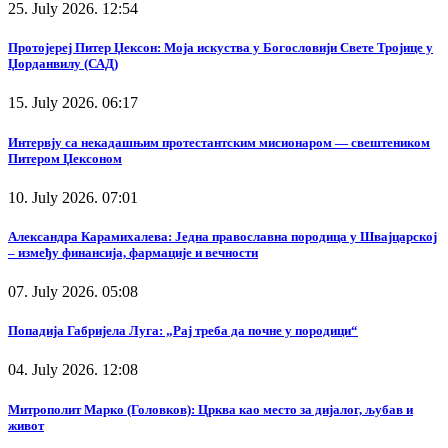
25. July 2026. 12:54
Протојереј Питер Џексон: Моја искуства у Богословији Свете Тројице у
Џорданвилу (САД)
15. July 2026. 06:17
Интервју са некадашњим протестантским мисионаром — свештеником
Питером Џексоном
10. July 2026. 07:01
Александра Карамихалева: Једна православна породица у Швајцарској
– између финансија, фармације и вечности
07. July 2026. 05:08
Попадија Габријела Луга: „Рај треба да почне у породици“
04. July 2026. 12:08
Митрополит Марко (Головков): Црква као место за дијалог, љубав и
живот