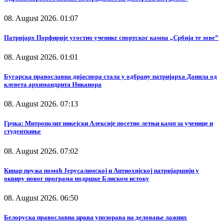
08. August 2026. 01:07
Патријарх Порфирије угостио ученике спортског кампа „Србија те зове”
08. August 2026. 01:01
Бугарска православна дијаспора стала у одбрану патријарха Данила од
клевета архимандрита Никанора
08. August 2026. 07:13
Грчка: Митрополит никејски Алексије посетио летњи камп за ученице и
студенткиње
08. August 2026. 07:02
Кипар пружа помоћ Јерусалимској и Антиохијској патријаршији у
оквиру новог програма подршке Блиском истоку
08. August 2026. 06:50
Белоруска православна црква упозорава на деловање лажних