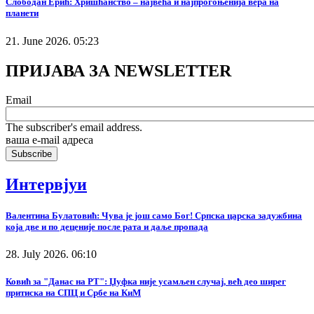
Слободан Ерић: Хришћанство – највећа и најпрогоњенија вера на
планети
21. June 2026. 05:23
ПРИЈАВА ЗА NEWSLETTER
Email
The subscriber's email address.
ваша е-mail адреса
Интервјуи
Валентина Булатовић: Чува је још само Бог! Српска царска задужбина
која две и по деценије после рата и даље пропада
28. July 2026. 06:10
Ковић за "Данас на РТ": Џуфка није усамљен случај, већ део ширег
притиска на СПЦ и Србе на КиМ