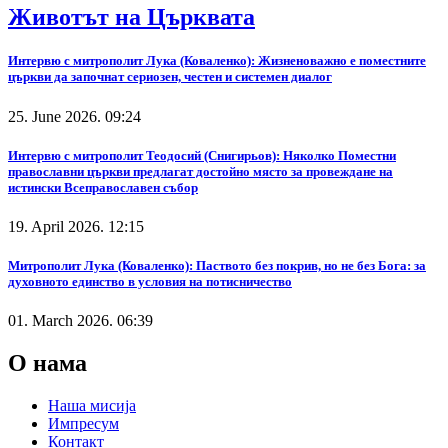
Животът на Църквата
Интервю с митрополит Лука (Коваленко): Жизненоважно е поместните
църкви да започнат сериозен, честен и системен диалог
25. June 2026. 09:24
Интервю с митрополит Теодосий (Снигирьов): Няколко Поместни
православни църкви предлагат достойно място за провеждане на
истински Всеправославен събор
19. April 2026. 12:15
Митрополит Лука (Коваленко): Паството без покрив, но не без Бога: за
духовното единство в условия на потисничество
01. March 2026. 06:39
О нама
Наша мисија
Импресум
Контакт