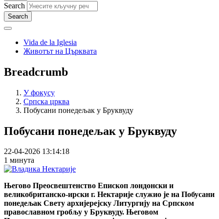
Search
Vida de la Iglesia
Животът на Църквата
Breadcrumb
У фокусу
Српска црква
Побусани понедељак у Бруквуду
Побусани понедељак у Бруквуду
22-04-2026 13:14:18
1 минута
Његово Преосвештенство Епископ лондонски и
великобританско-ирски г. Нектарије служио је на Побусани
понедељак Свету архијерејску Литургију на Српском
православном гробљу у Бруквуду. Његовом