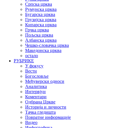
Српска црква
Румунска црква
Бугарска црква
Грузијска црква
Кипарска црква
Грчка црква
Пољска црква
Албанска црква
Чешко-словачка црква
Македонска црква
остало
РУБРИКЕ
У фокусу
Вести
Богословље
Међуверски односи
Аналитика
Интервјуи
Коментари
Одбрана Цркве
Историја и личности
Тачка гледишта
Повратне информације
Видео
Инфографика