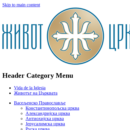
Skip to main content
Header Category Menu
Vida de la Iglesia
Животът на Църквата
Васељенско Православље
Константинопољска црква
Александријска црква
Антиохијска црква
Јерусалимска црква
Руска црква