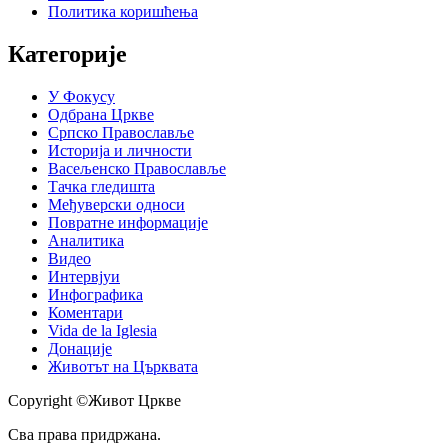
Политика коришћења
Категорије
У Фокусу
Одбрана Цркве
Српско Православље
Историја и личности
Васељенско Православље
Тачка гледишта
Међуверски односи
Повратне информације
Аналитика
Видео
Интервјуи
Инфографика
Коментари
Vida de la Iglesia
Донације
Животът на Църквата
Copyright ©Живот Цркве
Сва права придржана.