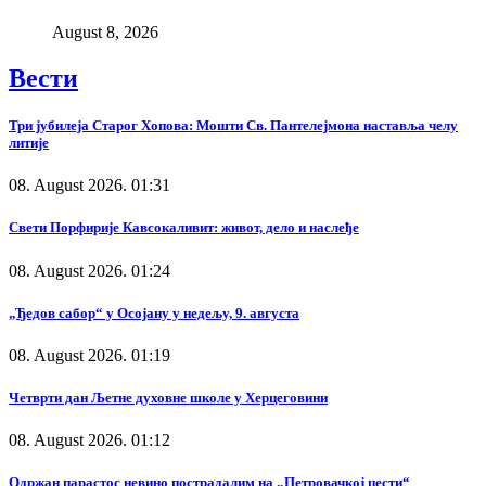
August 8, 2026
Вести
Три јубилеја Старог Хопова: Мошти Св. Пантелејмона наставља челу
литије
08. August 2026. 01:31
Свети Порфирије Кавсокаливит: живот, дело и наслеђе
08. August 2026. 01:24
„Ђедов сабор“ у Осојану у недељу, 9. августа
08. August 2026. 01:19
Четврти дан Љетне духовне школе у Херцеговини
08. August 2026. 01:12
Одржан парастос невино пострадалим на „Петровачкој цести“