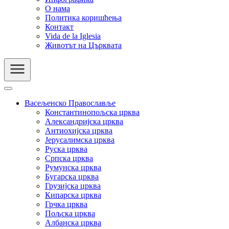
О нама
Политика коришћења
Контакт
Vida de la Iglesia
Животът на Църквата
Васељенско Православље
Константинопољска црква
Александријска црква
Антиохијска црква
Јерусалимска црква
Руска црква
Српска црква
Румунска црква
Бугарска црква
Грузијска црква
Кипарска црква
Грчка црква
Пољска црква
Албанска црква