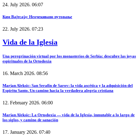
24. July 2026. 06:07
Ким Вајтсајд: Неочекивано путовање
22. July 2026. 07:23
Vida de la Iglesia
Una peregrinación virtual por los monasterios de Serbia: descubre las joyas
espirituales de la Ortodoxia
16. March 2026. 08:56
Marjan Aleksic: San Serafín de Sarov: la vida ascética y la adquisición del
Espíritu Santo. Un camino hacia la verdadera alegría cristiana
12. February 2026. 06:00
Marjan Aleksic: La Ortodoxia — vida de la Iglesia, inmutable a lo largo de
los siglos, y camino de sanación
17. January 2026. 07:40