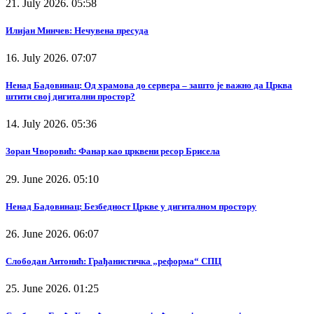
21. July 2026. 05:58
Илијан Минчев: Нечувена пресуда
16. July 2026. 07:07
Ненад Бадовинац: Од храмова до сервера – зашто је важно да Црква
штити свој дигитални простор?
14. July 2026. 05:36
Зоран Чворовић: Фанар као црквени ресор Брисела
29. June 2026. 05:10
Ненад Бадовинац: Безбедност Цркве у дигиталном простору
26. June 2026. 06:07
Слободан Антонић: Грађанистичка „реформа“ СПЦ
25. June 2026. 01:25