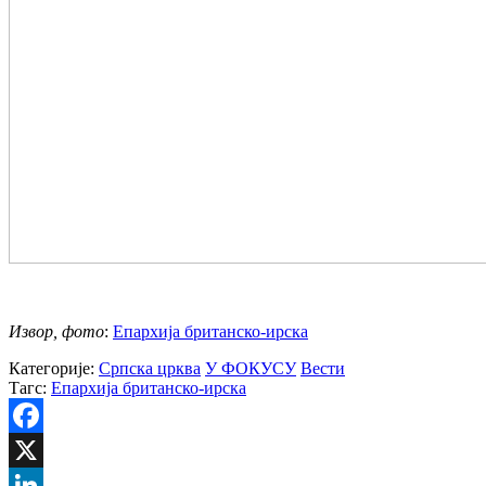
Извор, фото
:
Епархија британско-ирска
Категорије:
Српска црква
У ФОКУСУ
Вести
Тагс:
Епархија британско-ирска
Facebook
X