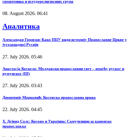
свештеника и псеудорелигиозних група
08. August 2026. 06:41
Аналитика
Александар Гронски: Како ПЦУ види историју Православне Цркве у
југозападној Русији
27. July 2026. 05:46
Анастасја Коскело: Молдавски православни свет – између руског и
румунског (III)
27. July 2026. 03:43
Димитрије Марковић: Косовска православна црква
22. July 2026. 04:45
Х. Дејвид Солс: Косово и Украјина: Самученици за канонско
православље