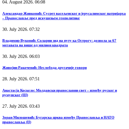
04. August 2026. 06:08
Александар Живковић: Сусрет васељенског и јерусалимског патријарха
– Православље пред искушењем геополитике
30. July 2026. 07:32
Владимир Вуковић: Соларни зид на путу ка Острогу: дозвола за 67
мегавата на више од милион квадрата
30. July 2026. 06:03
Живојин Ракочевић: Неслобода другачије говори
28. July 2026. 07:51
Анастасја Коскело: Молдавски православни свет – између руског и
румунског (III)
27. July 2026. 03:43
Зоран Милошевић: Бугарска црква између Православља и НАТО
православља (II)