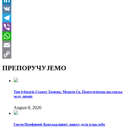
LinkedIn
VK
Telegram
Viber
WhatsApp
Email
Copy
ПРЕПОРУЧУЈЕМО
Link
Три јубилеја Старог Хопова: Мошти Св. Пантелејмона наставља
челу литије
August 8, 2026
Свети Порфирије Кавсокаливит: живот, дело и наслеђе