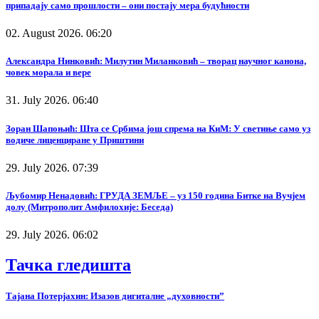
припадају само прошлости – они постају мера будућности
02. August 2026. 06:20
Александра Нинковић: Милутин Миланковић – творац научног канона,
човек морала и вере
31. July 2026. 06:40
Зоран Шапоњић: Шта се Србима још спрема на КиМ: У светиње само уз
водиче лиценциране у Приштини
29. July 2026. 07:39
Љубомир Ненадовић: ГРУДА ЗЕМЉЕ – уз 150 година Битке на Вучјем
долу (Митрополит Амфилохије: Беседа)
29. July 2026. 06:02
Тачка гледишта
Тајана Потерјахин: Изазов дигиталне „духовности”