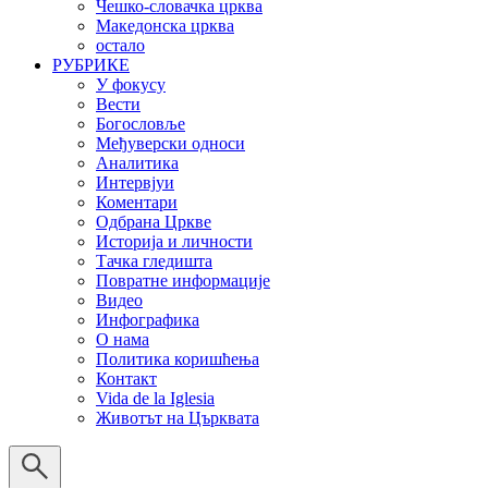
Чешко-словачка црква
Македонска црква
остало
РУБРИКЕ
У фокусу
Вести
Богословље
Међуверски односи
Аналитика
Интервјуи
Коментари
Одбрана Цркве
Историја и личности
Тачка гледишта
Повратне информације
Видео
Инфографика
О нама
Политика коришћења
Контакт
Vida de la Iglesia
Животът на Църквата