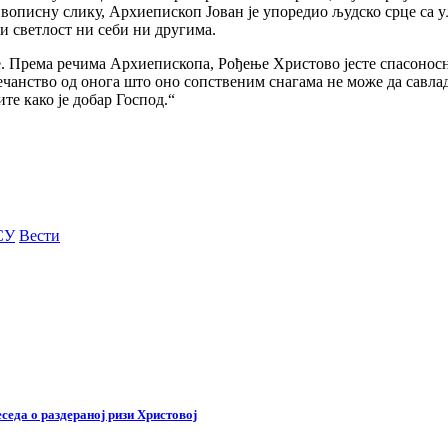
вописну слику, Архиепископ Јован је упоредио људско срце са 
и светлост ни себи ни другима.
. Према речима Архиепископа, Рођење Христово јесте спасоносни
ечанство од онога што оно сопственим снагама не може да савла
те како је добар Господ.“
СУ
Вести
седа о раздераној ризи Христовој