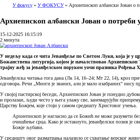
У фокусу
У ФОКУСУ
Архиепископ албански Јован о 
Breadcrumb
Архиепископ албански Јован о потреби
15-12-2025 16:15:19
2 минута
У недељу када се чита Јеванђеље по Светом Луки, која је у
Божанствена литургија, којом је началствовао Архиепископ Т
трајну жеђ за јеванђелском поруком уочи празника Рођења Х
Јеванђелска читања тога дана (Лк 14, 16–24; Мт 22, 14), кроз п
одговора. Речи „Многи је званих, али је мало изабраних“ нису
У својој пастирској беседи, Архиепископ Јован је понудио дубок
и пролазан, људи често у њега улажу све, занемарујући припрему
Царству Божјем, које стоји у самом средишту Христовог учења.
Архиепископ је нагласио да се Божић не може разумети бе
очишћење срца. Како је истакнуто, јеванђелски позив је св
Божје љубави.
У средишту овог разматрања налазило се схватање верског живо