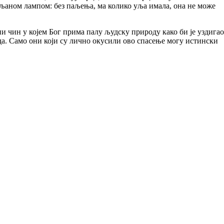
уљаном лампом: без паљења, ма колико уља имала, она не може
 чин у којем Бог прима палу људску природу како би је уздигао
да. Само они који су лично окусили ово спасење могу истински