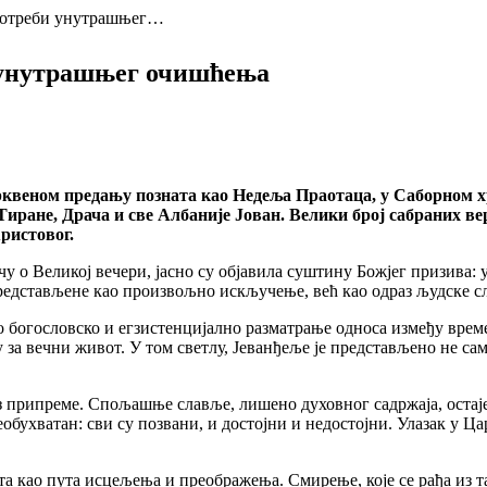
потреби унутрашњег…
 унутрашњег очишћења
 црквеном предању позната као Недеља Праотаца, у Саборном 
иране, Драча и све Албаније Јован. Велики број сабраних ве
ристовог.
ричу о Великој вечери, јасно су објавила суштину Божјег призива
 представљене као произвољно искључење, већ као одраз људске 
о богословско и егзистенцијално разматрање односа између време
 за вечни живот. У том светлу, Јеванђеље је представљено не сам
з припреме. Спољашње славље, лишено духовног садржаја, остаје
еобухватан: сви су позвани, и достојни и недостојни. Улазак у Ц
та као пута исцељења и преображења. Смирење, које се рађа из 