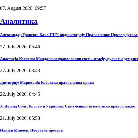
07. August 2026. 09:57
Аналитика
Александар Гронски: Како ПЦУ види историју Православне Цркве у југоза
27. July 2026. 05:46
Анастасја Коскело: Молдавски православни свет – између руског и румунско
27. July 2026. 03:43
Димитрије Марковић: Косовска православна црква
22. July 2026. 04:45
Х. Дејвид Солс: Косово и Украјина: Самученици за канонско православље
21. July 2026. 05:58
Илијан Минчев: Нечувена пресуда