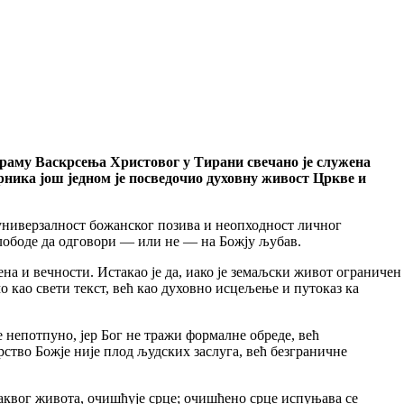
храму Васкрсења Христовог у Тирани свечано је служена
рника још једном је посведочио духовну живост Цркве и
: универзалност божанског позива и неопходност личног
слободе да одговори — или не — на Божју љубав.
на и вечности. Истакао је да, иако је земаљски живот ограничен
о као свети текст, већ као духовно исцељење и путоказ ка
 непотпуно, јер Бог не тражи формалне обреде, већ
арство Божје није плод људских заслуга, већ безграничне
таквог живота, очишћује срце; очишћено срце испуњава се