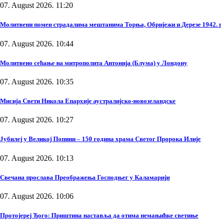
07. August 2026. 11:20
Молитвени помен страдалима мештанима Торња, Обријежи и Дерезе 1942. 
07. August 2026. 10:44
Молитвено сећање на митрополита Антонија (Блума) у Лондону
07. August 2026. 10:35
Мисија Свети Никола Епархије аустралијско-новозеландске
07. August 2026. 10:27
Јубилеј у Великој Попини – 150 година храма Светог Пророка Илије
07. August 2026. 10:13
Свечана прослава Преображења Господњег у Каламарији
07. August 2026. 10:06
Протојереј Ђого: Приштина наставља да отима немањићке светиње