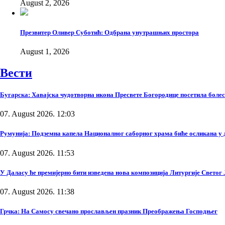
August 2, 2026
Презвитер Оливер Суботић: Одбрана унутрашњих простора
August 1, 2026
Вести
Бугарска: Хавајска чудотворна икона Пресвете Богородице посетила боле
07. August 2026. 12:03
Румунија: Подземна капела Националног саборног храма биће осликана у 
07. August 2026. 11:53
У Даласу ће премијерно бити изведена нова композиција Литургије Светог
07. August 2026. 11:38
Грчка: На Самосу свечано прослављен празник Преображења Господњег