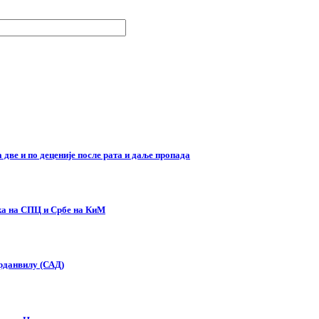
две и по деценије после рата и даље пропада
ска на СПЦ и Србе на КиМ
орданвилу (САД)