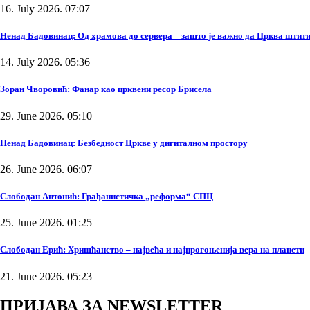
16. July 2026. 07:07
Ненад Бадовинац: Од храмова до сервера – зашто је важно да Црква штити
14. July 2026. 05:36
Зоран Чворовић: Фанар као црквени ресор Брисела
29. June 2026. 05:10
Ненад Бадовинац: Безбедност Цркве у дигиталном простору
26. June 2026. 06:07
Слободан Антонић: Грађанистичка „реформа“ СПЦ
25. June 2026. 01:25
Слободан Ерић: Хришћанство – највећа и најпрогоњенија вера на планети
21. June 2026. 05:23
ПРИЈАВА ЗА NEWSLETTER