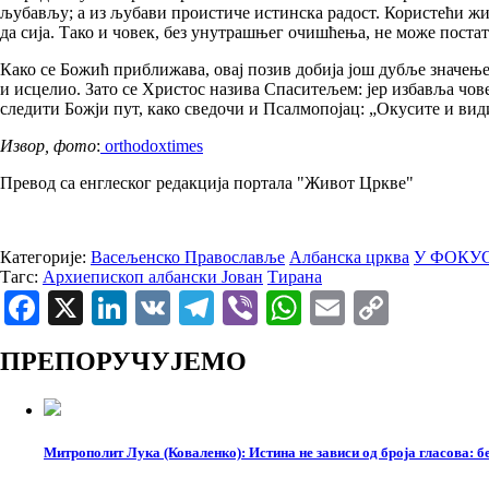
љубављу; а из љубави проистиче истинска радост. Користећи жи
да сија. Тако и човек, без унутрашњег очишћења, не може постат
Како се Божић приближава, овај позив добија још дубље значење
и исцелио. Зато се Христос назива Спаситељем: јер избавља чов
следити Божји пут, како сведочи и Псалмопојац: „Окусите и види
Извор, фото
:
orthodoxtimes
Превод са енглеског редакција портала "Живот Цркве"
Категорије:
Васељенско Православље
Албанска црква
У ФОКУ
Тагс:
Архиепископ албански Јован
Тирана
Facebook
X
LinkedIn
VK
Telegram
Viber
WhatsApp
Email
Copy
Link
ПРЕПОРУЧУЈЕМО
Митрополит Лука (Коваленко): Истина не зависи од броја гласова: бе