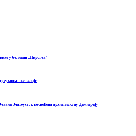
снике у болници „Пирогов“
духу монашке келије
 Јована Златоустог, посвећена архиепископу Димитрију