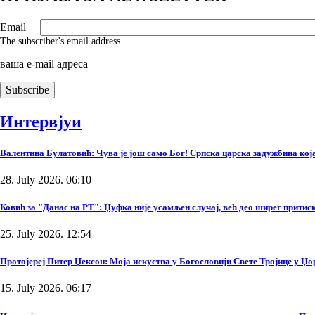
Email
The subscriber's email address.
ваша е-mail адреса
Интервјуи
Валентина Булатовић: Чува је још само Бог! Српска царска задужбина која 
28. July 2026. 06:10
Ковић за "Данас на РТ": Џуфка није усамљен случај, већ део ширег прити
25. July 2026. 12:54
Протојереј Питер Џексон: Моја искуства у Богословији Свете Тројице у Џ
15. July 2026. 06:17