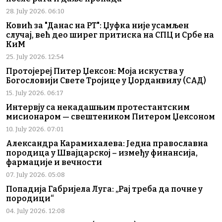
28. July 2026. 06:10
Ковић за "Данас на РТ": Џуфка није усамљен
случај, већ део ширег притиска на СПЦ и Србе на
КиМ
25. July 2026. 12:54
Протојереј Питер Џексон: Моја искуства у
Богословији Свете Тројице у Џорданвилу (САД)
15. July 2026. 06:17
Интервју са некадашњим протестантским
мисионаром — свештеником Питером Џексоном
10. July 2026. 07:01
Александра Карамихалева: Једна православна
породица у Швајцарској – између финансија,
фармације и вечности
07. July 2026. 05:08
Попадија Габријела Луга: „Рај треба да почне у
породици“
04. July 2026. 12:08