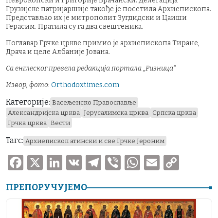
Неврокопски и Григорије Врачански. Делегација
Грузијске патријаршије такође је посетила Архиепископа.
Представљао их је митрополит Зугдидски и Цаиши
Герасим. Пратила су га два свештеника.
Поглавар Грчке цркве примио је архиепископа Тиране,
Драча и целе Албаније Јована.
Са енглеског превела редакција портала „Ризница“
Извор, фото
:
Оrthodoxtimes.com
Категорије:
Васељенско Православље
Александријска црква
Јерусалимска црква
Српска црква
Грчка црква
Вести
Тагс:
Архиепископ атински и све Грчке Јероним
F
X
Li
V
T
V
W
E
C
a
n
K
el
ib
h
m
o
ПРЕПОРУЧУЈЕМО
c
k
e
er
at
ai
p
e
e
gr
s
l
y