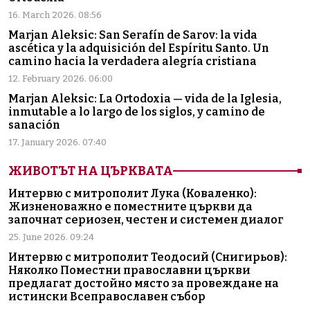
16. March 2026. 08:56
Marjan Aleksic: San Serafín de Sarov: la vida
ascética y la adquisición del Espíritu Santo. Un
camino hacia la verdadera alegría cristiana
12. February 2026. 06:00
Marjan Aleksic: La Ortodoxia — vida de la Iglesia,
inmutable a lo largo de los siglos, y camino de
sanación
17. January 2026. 07:40
ЖИВОТЪТ НА ЦЪРКВАТА
Интервю с митрополит Лука (Коваленко):
Жизненоважно е поместните църкви да
започнат сериозен, честен и системен диалог
25. June 2026. 09:24
Интервю с митрополит Теодосий (Снигирьов):
Няколко Поместни православни църкви
предлагат достойно място за провеждане на
истински Всеправославен събор