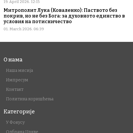
19. April 2026. 12:15
Митрополит Лука (Коваленко): Паството без
покрив, но не без Бога: за духовното единство в
условия на потисничество
01. March 2026. 06:39
О нама
Наша мисија
Импресум
Контакт
Политика коришћења
Категорије
У Фокусу
Одбрана Цркве