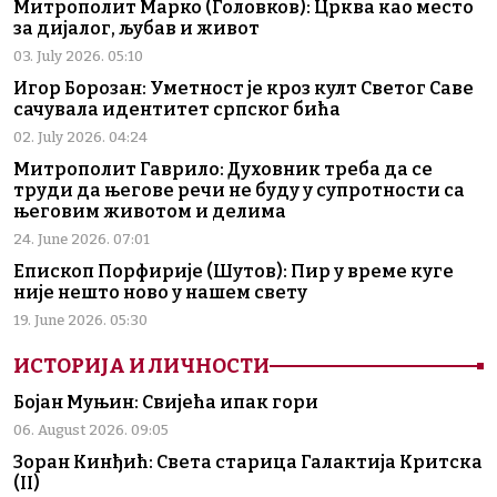
Митрополит Марко (Головков): Црква као место
за дијалог, љубав и живот
03. July 2026. 05:10
Игор Борозан: Уметност је кроз култ Светог Саве
сачувала идентитет српског бића
02. July 2026. 04:24
Митрополит Гаврило: Духовник треба да се
труди да његове речи не буду у супротности са
његовим животом и делима
24. June 2026. 07:01
Епископ Порфирије (Шутов): Пир у време куге
није нешто ново у нашем свету
19. June 2026. 05:30
ИСТОРИЈА И ЛИЧНОСТИ
Бојан Муњин: Свијећа ипак гори
06. August 2026. 09:05
Зоран Кинђић: Света старица Галактија Критска
(II)