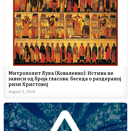
b
dI
a
A
Li
o
n
m
p
n
o
p
k
k
Митрополит Лука (Коваленко): Истина не
зависи од броја гласова: беседа о раздераној
ризи Христовој
August 2, 2026