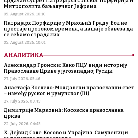
Срдачан сусрет Патријарха српског Порфирија и
Митрополита бањалучког Јефрема
05. August 2026. 10:10
Патријарх Порфирије у Мркоњић Граду: Бол не
престаје протоком времена, а наша је обавеза да
се сећамо страдалих
05. August 2026. 10:01
АНАЛИТИКА
Александар Гронски: Како ПЦУ види историју
Православне Цркве у југозападној Русији
27. July 2026. 05:46
Анастасја Коскело: Молдавски православни свет
– између руског и румунског (III)
27. July 2026. 03:43
Димитрије Марковић: Косовска православна
црква
22. July 2026. 04:45
Х. Дејвид Солс: Косово и Украјина: Самученици