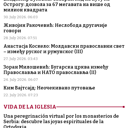
Острогу: дозвола за 67 мегавата на више од
милион квадрата
30. July 2026. 06:03
Живојин Ракочевић: Неслобода другачије
говори
28. July 2026. 07:51
Анастасја Коскело: Молдавски православни свет
– између руског и румунског (III)
27. July 2026. 03:43
Зоран Милошевић: Бугарска црква између
Православља и НАТО православља (II)
24. July 2026. 06:07
Ким Вајтсајд: Неочекивано путовање
22. July 2026. 07:23
VIDA DE LA IGLESIA
Una peregrinación virtual por los monasterios de
Serbia: descubre las joyas espirituales de la
Ortodoxia