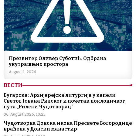
Презвитер Оливер Суботић: Одбрана
унутрашњих простора
August 1, 2026
ВЕСТИ
Бугарска: Архијерејска литургија у капели
Светог Јована Рилског и почетак поклоничког
пута „Рилски Чудотворац“
06. August 2026. 10:25
Чудотворна Донска икона Пресвете Богородице
враћена у Донски манастир