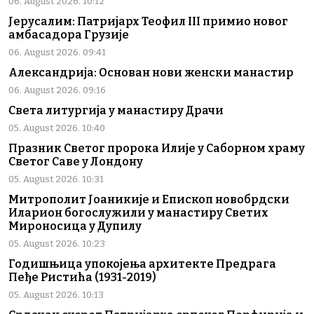
06. August 2026. 10:12
Јерусалим: Патријарх Теофил III примио новог
амбасадора Грузије
06. August 2026. 09:41
Александрија: Основан нови женски манастир
06. August 2026. 09:16
Света литургија у манастиру Драчи
05. August 2026. 10:40
Празник Светог пророка Илије у Саборном храму
Светог Саве у Лондону
05. August 2026. 10:31
Митрополит Јоаникије и Епископ новобрдски
Иларион богослужили у манастиру Светих
Мироносица у Дупилу
05. August 2026. 10:23
Годишњица упокојења архитекте Предрага
Пеђе Ристића (1931-2019)
05. August 2026. 10:13