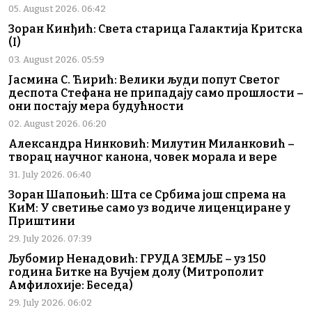
05. August 2026. 06:42
Зоран Кинђић: Света старица Галактија Критска
(I)
03. August 2026. 05:59
Јасмина С. Ћирић: Велики људи попут Светог
деспота Стефана не припадају само прошлости –
они постају мера будућности
02. August 2026. 06:20
Александра Нинковић: Милутин Миланковић –
творац научног канона, човек морала и вере
31. July 2026. 06:40
Зоран Шапоњић: Шта се Србима још спрема на
КиМ: У светиње само уз водиче лиценциране у
Приштини
29. July 2026. 07:39
Љубомир Ненадовић: ГРУДА ЗЕМЉЕ – уз 150
година Битке на Вучјем долу (Митрополит
Амфилохије: Беседа)
29. July 2026. 06:02