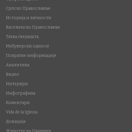
Српско Православље
Историја и личности
Васељенско Православље
Тачка гледишта
Међуверски односи
Повратне информације
Аналитика
Видео
Интервјуи
Инфографика
Коментари
Vida de la Iglesia
Донације
Животът на Църквата