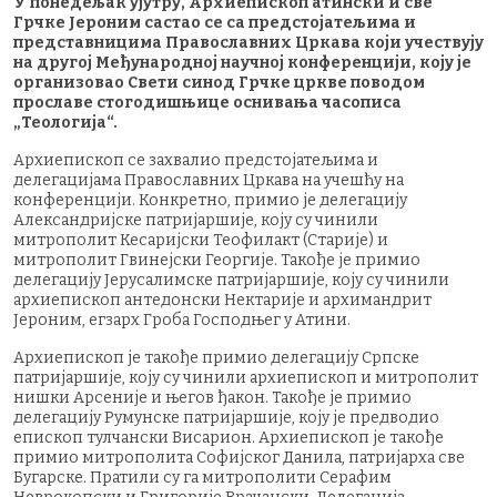
У понедељак ујутру, Архиепископ атински и све
Грчке Јероним састао се са предстојатељима и
представницима Православних Цркава који учествују
на другој Међународној научној конференцији, коју је
организовао Свети синод Грчке цркве поводом
прославе стогодишњице оснивања часописа
„Теологија“.
Архиепископ се захвалио предстојатељима и
делегацијама Православних Цркава на учешћу на
конференцији. Конкретно, примио је делегацију
Александријске патријаршије, коју су чинили
митрополит Кесаријски Теофилакт (Старије) и
митрополит Гвинејски Георгије. Такође је примио
делегацију Јерусалимске патријаршије, коју су чинили
архиепископ антедонски Нектарије и архимандрит
Јероним, егзарх Гроба Господњег у Атини.
Архиепископ је такође примио делегацију Српске
патријаршије, коју су чинили архиепископ и митрополит
нишки Арсеније и његов ђакон. Такође је примио
делегацију Румунске патријаршије, коју је предводио
епископ тулчански Висарион. Архиепископ је такође
примио митрополита Софијског Данила, патријарха све
Бугарске. Пратили су га митрополити Серафим