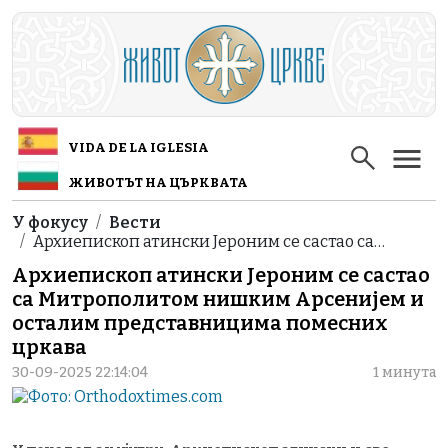
Skip to main content
VIDA DE LA IGLESIA
ЖИВОТЪТ НА ЦЪРКВАТА
Breadcrumb
У фокусу
Вести
Архиепископ атински Јероним се састао са…
Архиепископ атински Јероним се састао
са Митрополитом нишким Арсенијем и
осталим представницима помесних
цркава
30-09-2025 22:14:04
1 минута