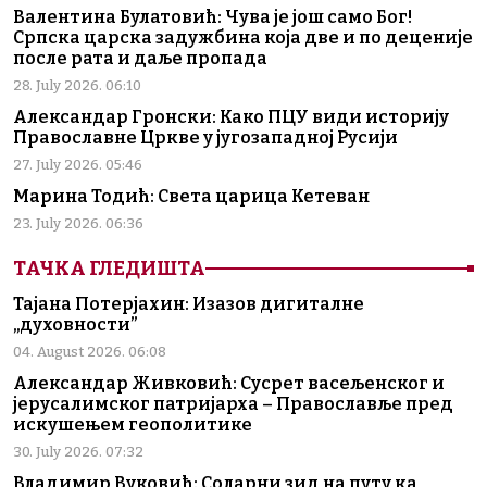
Валентина Булатовић: Чува је још само Бог!
Српска царска задужбина која две и по деценије
после рата и даље пропада
28. July 2026. 06:10
Александар Гронски: Како ПЦУ види историју
Православне Цркве у југозападној Русији
27. July 2026. 05:46
Марина Тодић: Света царица Кетеван
23. July 2026. 06:36
ТАЧКА ГЛЕДИШТА
Тајана Потерјахин: Изазов дигиталне
„духовности”
04. August 2026. 06:08
Александар Живковић: Сусрет васељенског и
јерусалимског патријарха – Православље пред
искушењем геополитике
30. July 2026. 07:32
Владимир Вуковић: Соларни зид на путу ка