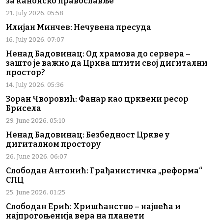
за канонско православље
21. July 2026. 05:58
Илијан Минчев: Нечувена пресуда
16. July 2026. 07:07
Ненад Бадовинац: Од храмова до сервера –
зашто је важно да Црква штити свој дигитални
простор?
14. July 2026. 05:36
Зоран Чворовић: Фанар као црквени ресор
Брисела
29. June 2026. 05:10
Ненад Бадовинац: Безбедност Цркве у
дигиталном простору
26. June 2026. 06:07
Слободан Антонић: Грађанистичка „реформа“
СПЦ
25. June 2026. 01:25
Слободан Ерић: Хришћанство – највећа и
најпрогоњенија вера на планети