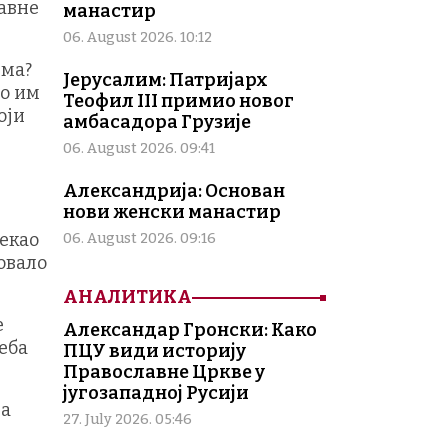
авне
манастир
06. August 2026. 10:12
има?
Јерусалим: Патријарх
то им
Теофил III примио новог
оји
амбасадора Грузије
06. August 2026. 09:41
Александрија: Основан
нови женски манастир
рекао
06. August 2026. 09:16
зовало
АНАЛИТИКА
е
Александар Гронски: Како
еба
ПЦУ види историју
Православне Цркве у
југозападној Русији
на
27. July 2026. 05:46