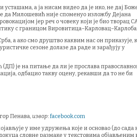
сташама, а ја нисам видео да је ико, не дај Боже
 је да Милошевић није споменуо изложбу Дејана
ровокацијом јер реч о човеку који је био творац С
литику с границом Вировитица–Карловац–Карлоба
ба, а ако смо друштво каквим нас он приказује, 
уристичке сезоне долазе да раде и зарађују у
ДП) је на питање да ли је прослава православно
ција, одбацио такву оцену, рекавши да то не би
гор Пенава,
извор
:
facebook.com
 појављује у име удружења које и основао (до сада 
 докуца словне размаке у текстовима објављеним 