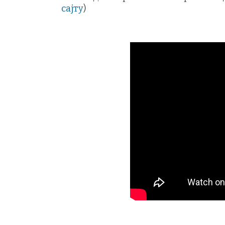
сајту
)