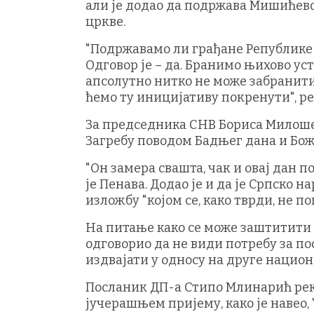
али је додао да подржава Мишићево
цркве.
"Подржавамо ли грађане Републике 
Одговор је – да. Бранимо њихово уст
апсолутно нитко не може забранити.
ћемо ту иницијативу покренути", ре
За председника СНВ Бориса Милошев
Загребу поводом Бадњег дана и Бож
"Он замера свашта, чак и овај дан по
је Пенава. Додао је и да је Српско 
изложбу "којом се, како тврди, не п
На питање како се може заштитити 
одговорио да не види потребу за п
издвајати у односу на друге нацио
Посланик ДП-а Стипо Млинарић рек
јучерашњем пријему, како је навео,