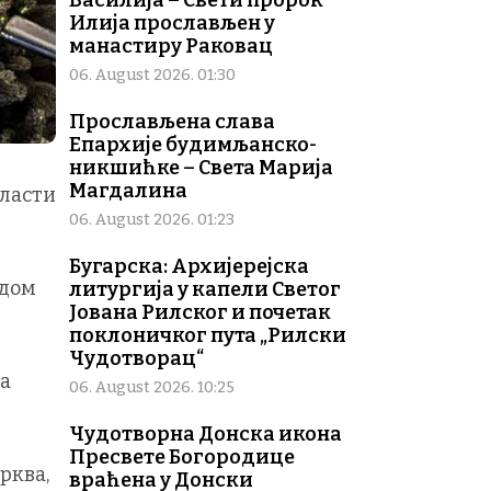
Василија – Свети пророк
Илија прослављен у
манастиру Раковац
06. August 2026. 01:30
Прослављена слава
Епархије будимљанско-
никшићке – Света Марија
Магдалина
власти
06. August 2026. 01:23
Бугарска: Архијерејска
одом
литургија у капели Светог
Јована Рилског и почетак
поклоничког пута „Рилски
Чудотворац“
на
06. August 2026. 10:25
Чудотворна Донска икона
Пресвете Богородице
рква,
враћена у Донски