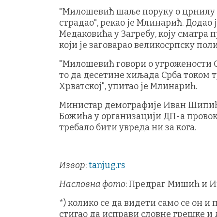
"Милошевић шаље поруку о црнилу и у
страдао", рекао је Млинарић. Додао
Медаковића у Загребу, коју сматра п
који је заговарао великосрпску по
"Милошевић говори о угрожености Ср
то да десетине хиљада Срба током т
Хрватској", упитао је Млинарић.
Министар демографије Иван Шипић (
Божића у организацији ДП-а провока
требало бити увреда ни за кога.
Извор
:
tanjug.rs
Насловна фото
: Предраг Мишић и И
*) колико се да видети само се он и
стигао да исправи словне грешке и