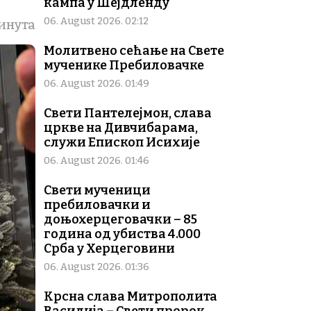
кампа у Шејдленду
06. August 2026. 02:12
инута
Молитвено сећање на Свете
мученике Пребиловачке
06. August 2026. 01:49
Свети Пантелејмон, слава
цркве на Дивчибарама,
служи Епископ Исихије
06. August 2026. 01:46
Свети мученици
пребиловачки и
доњохерцеговачки – 85
година од убиства 4.000
Срба у Херцеговини
06. August 2026. 01:36
Крсна слава Митрополита