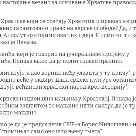
 настојање везано за оснивање Хрватске правосл
Хрватске који се осећају Хрватима и православц
авно гарантовано право на верске слободе? Да, и 
 Апсолутно стојимо иза тих идеја. Нисмо ми ти к
као је Пенава.
ића, који је говорио на јучерашњем пријему у
ића, Пенава каже да је политизовао празник.
литизује, а као верник нећу улазити у ту причу", 
народно веће у оквиру Дана српске културе органи
оштује већински хрватски народ кроз историју".
српска национална мањина у Хрватској, Пенава ј
осебном заштитом те мањине нити сматра да је тр
налне мањине.
ао је да је председник СНВ-а Борис Милошевић 
 "спомињао само оно што њему смета".