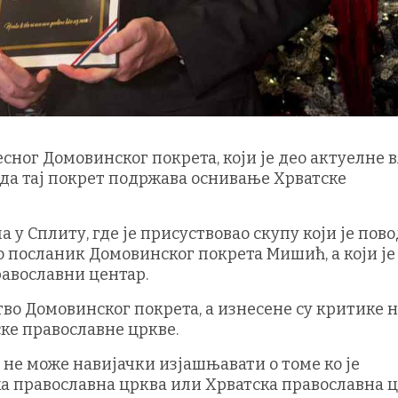
ног Домовинског покрета, који је део актуелне 
е да тај покрет подржава оснивање Хрватске
 у Сплиту, где је присуствовао скупу који је пов
 посланик Домовинског покрета Мишић, а који је
авославни центар.
во Домовинског покрета, а изнесене су критике 
ке православне цркве.
е не може навијачки изјашњавати о томе ко је
 православна црква или Хрватска православна ц