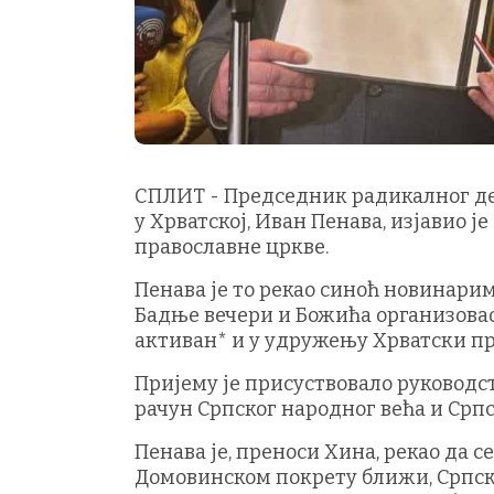
СПЛИТ - Председник радикалног дес
у Хрватској, Иван Пенава, изјавио ј
православне цркве.
Пенава је то рекао синоћ новинарима
Бадње вечери и Божића организовао
активан* и у удружењу Хрватски пр
Пријему је присуствовало руководст
рачун Српског народног већа и Српс
Пенава је, преноси Хина, рекао да с
Домовинском покрету ближи, Српска