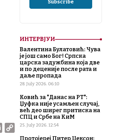
ИНТЕРВЈУИ
Валентина Булатовић: Чува
је још само Бог! Српска
царска задужбина која две
и по деценије после рата и
даље пропада
28. July 2026. 06:10
Ковић за "Данас на РТ":
Џуфка није усамљен случај,
већ део ширег притиска на
СПЦ и Србе на КиМ
W
E
C
25. July 2026. 12:54
m
o
Протојереј Питер Џексон: