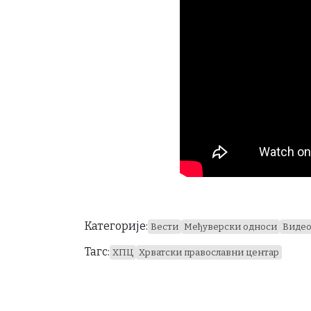
Категорије:
Вести
Међуверски односи
Виде
Тагс:
ХПЦ
Хрватски православни центар