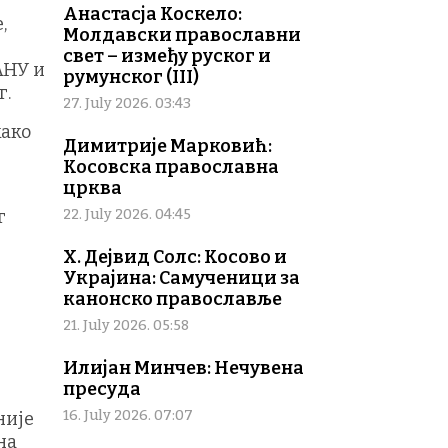
Анастасја Коскело:
,
Молдавски православни
свет – између руског и
АНУ и
румунског (III)
г.
27. July 2026. 03:43
како
Димитрије Марковић:
Косовска православна
црква
22. July 2026. 04:45
г
Х. Дејвид Солс: Косово и
Украјина: Самученици за
канонско православље
21. July 2026. 05:58
Илијан Минчев: Нечувена
пресуда
16. July 2026. 07:07
није
на