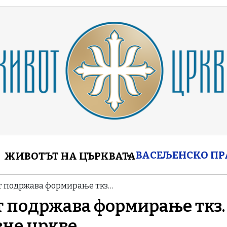
enu
ВАСЕЉЕНСКО П
ЖИВОТЪТ НА ЦЪРКВАТА
т подржава формирање ткз…
 подржава формирање ткз.
вне цркве