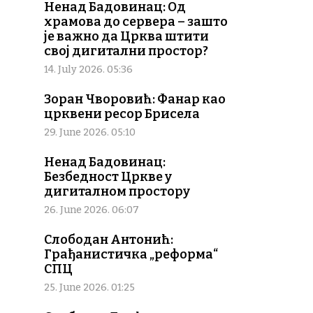
Ненад Бадовинац: Од
храмова до сервера – зашто
је важно да Црква штити
свој дигитални простор?
14. July 2026. 05:36
Зоран Чворовић: Фанар као
црквени ресор Брисела
29. June 2026. 05:10
Ненад Бадовинац:
Безбедност Цркве у
дигиталном простору
26. June 2026. 06:07
Слободан Антонић:
Грађанистичка „реформа“
СПЦ
25. June 2026. 01:25