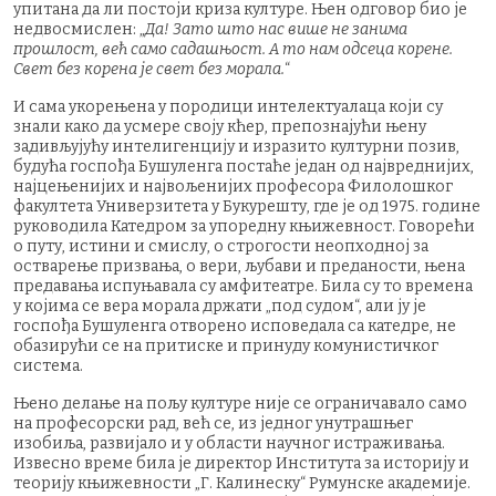
упитана да ли постоји криза културе. Њен одговор био је
недвосмислен: „
Да! Зато што нас више не занима
прошлост, већ само садашњост. А то нам одсеца корене.
Свет без корена је свет без морала.
“
И сама укорењена у породици интелектуалаца који су
знали како да усмере своју кћер, препознајући њену
задивљујућу интелигенцију и изразито културни позив,
будућа госпођа Бушуленга постаће један од највреднијих,
најцењенијих и највољенијих професора Филолошког
факултета Универзитета у Букурешту, где је од 1975. године
руководила Катедром за упоредну књижевност. Говорећи
о путу, истини и смислу, о строгости неопходној за
остварење призвања, о вери, љубави и преданости, њена
предавања испуњавала су амфитеатре. Била су то времена
у којима се вера морала држати „под судом“, али ју је
госпођа Бушуленга отворено исповедала са катедре, не
обазирући се на притиске и принуду комунистичког
система.
Њено делање на пољу културе није се ограничавало само
на професорски рад, већ се, из једног унутрашњег
изобиља, развијало и у области научног истраживања.
Извесно време била је директор Института за историју и
теорију књижевности „Г. Калинеску“ Румунске академије.