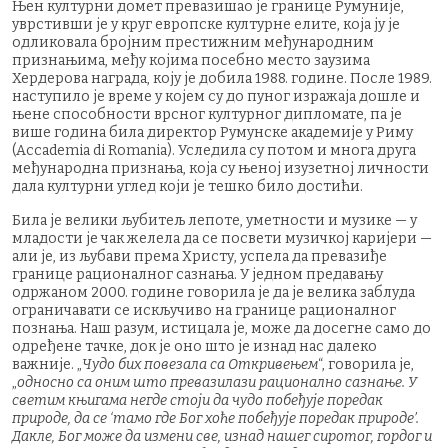
Њен културни домет превазишао је границе Румуније,
уврстивши је у круг европске културне елите, која ју је
одликовала бројним престижним међународним
признањима, међу којима посебно место заузима
Хердерова награда, коју је добила 1988. године. После 1989.
наступило је време у којем су до пуног изражаја дошле и
њене способности врсног културног дипломате, па је
више година била директор Румунске академије у Риму
(Accademia di Romania). Уследила су потом и многа друга
међународна признања, која су њеној изузетној личности
дала културни углед који је тешко било достићи.
Била је велики љубитељ лепоте, уметности и музике — у
младости је чак желела да се посвети музичкој каријери —
али је, из љубави према Христу, успела да превазиђе
границе рационалног сазнања. У једном предавању
одржаном 2000. године говорила је да је велика заблуда
ограничавати се искључиво на границе рационалног
познања. Наш разум, истицала је, може да досегне само до
одређене тачке, док је оно што је изнад нас далеко
важније. „
Чудо бих повезала са Откривењем
“, говорила је,
„
односно са оним што превазилази рационално сазнање. У
светим књигама негде стоји да чудо побеђује поредак
природе, да се ‘тамо где Бог хоће побеђује поредак природе’.
Дакле, Бог може да измени све, изнад нашег сиротог, гордог и