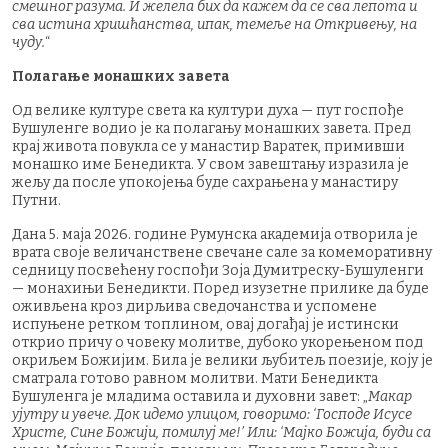
смешног разума. И желела бих да кажем да се сва лепота и
сва истина хришћанства, ипак, темеље на Откривењу, на
чуду.
“
Полагање монашких завета
Од велике културе света ка култури духа — пут госпође
Бушуленге водио је ка полагању монашких завета. Пред
крај живота повукла се у манастир Варатек, примивши
монашко име Бенедикта. У свом завештању изразила је
жељу да после упокојења буде сахрањена у манастиру
Путни.
Дана 5. маја 2026. године Румунска академија отворила је
врата своје величанствене свечане сале за комеморативну
седницу посвећену госпођи Зоја Думитреску-Бушуленги
— монахињи Бенедикти. Поред изузетне прилике да буде
оживљена кроз дирљива сведочанства и успомене
испуњене ретком топлином, овај догађај је истински
открио причу о човеку молитве, дубоко укорењеном под
окриљем Божијим. Била је велики љубитељ поезије, коју је
сматрала готово равном молитви. Мати Бенедикта
Бушуленга је младима оставила и духовни завет: „
Макар
ујутру и увече. Док идемо улицом, говоримо: ‘Господе Исусе
Христе, Сине Божији, помилуј ме!’ Или: ‘Мајко Божија, буди са