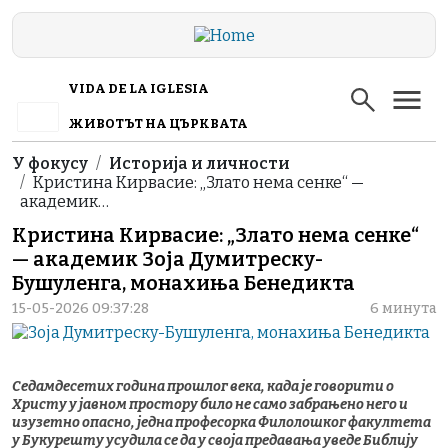
Skip to main content
VIDA DE LA IGLESIA
ЖИВОТЪТ НА ЦЪРКВАТА
Breadcrumb
У фокусу
Историја и личности
Кристина Кирвасие: „Злато нема сенке“ —
академик…
Кристина Кирвасие: „Злато нема сенке“
— академик Зоја Думитреску-
Бушуленга, монахиња Бенедикта
15-05-2026 09:37:28
6 минута
Седамдесетих година прошлог века, када је говорити о
Христу у јавном простору било не само забрањено него и
изузетно опасно, једна професорка Филолошког факултета
у Букурешту усудила се да у своја предавања уведе Библију