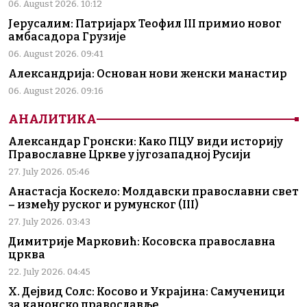
06. August 2026. 10:12
Јерусалим: Патријарх Теофил III примио новог
амбасадора Грузије
06. August 2026. 09:41
Александрија: Основан нови женски манастир
06. August 2026. 09:16
АНАЛИТИКА
Александар Гронски: Како ПЦУ види историју
Православне Цркве у југозападној Русији
27. July 2026. 05:46
Анастасја Коскело: Молдавски православни свет
– између руског и румунског (III)
27. July 2026. 03:43
Димитрије Марковић: Косовска православна
црква
22. July 2026. 04:45
Х. Дејвид Солс: Косово и Украјина: Самученици
за канонско православље