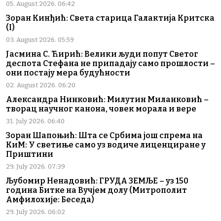
05. August 2026. 06:42
Зоран Кинђић: Света старица Галактија Критска
(I)
03. August 2026. 05:59
Јасмина С. Ћирић: Велики људи попут Светог
деспота Стефана не припадају само прошлости –
они постају мера будућности
02. August 2026. 06:20
Александра Нинковић: Милутин Миланковић –
творац научног канона, човек морала и вере
31. July 2026. 06:40
Зоран Шапоњић: Шта се Србима још спрема на
КиМ: У светиње само уз водиче лиценциране у
Приштини
29. July 2026. 07:39
Љубомир Ненадовић: ГРУДА ЗЕМЉЕ – уз 150
година Битке на Вучјем долу (Митрополит
Амфилохије: Беседа)
29. July 2026. 06:02