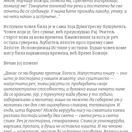
мном, Мајчице Божија, помози ми, Пресвета Богородице,
помилуј ме!’ Говорите понекад те речи и постепено ће све
почети да се сједињује. У њима ћете пронаћи лакоћу, утеху, а
на неки начин и испуњење…
“
Испуњен човек била је и сама Зоја Думитреску-Бушуленга.
Човек који је, без сумње, већ предокушао Рај. Учитељ
старог кова за нова времена. Књижевник за кога је реч
остала суверена. Љубитељ лепоте кроз призму саме
Лепоте. Исповедница Истине у истини. Будан човек коме
нису била најважнија времена, већ Време Божије.
Вечан јој помен!
„
Данас се ми боримо против Логоса. Напустити књигу — оно
што је постојано у нашем животу, оно суштинско —
напустити реч, значи расути се, проћердати своје
интелектуалне способности, а духовно више немати чиме
да се хранимо. Јер, у тренутку када уђемо у то лудило,
заборављамо и молитву; више не можемо да саберемо ум у
молитви све док смо ошамућени сликама, телевизијом. И
онда, шта бирамо? Можда верујући нису ни схватили каква
разлика постоји између два света — света речи и света
слике. Реч је постојана, стваралачка. Слика је узнемирујућа,
варљива, пролази, а души не оставља ништа. И ми чекамо
крај — нажалост, мислим да исправно расуђујем. Размишљам