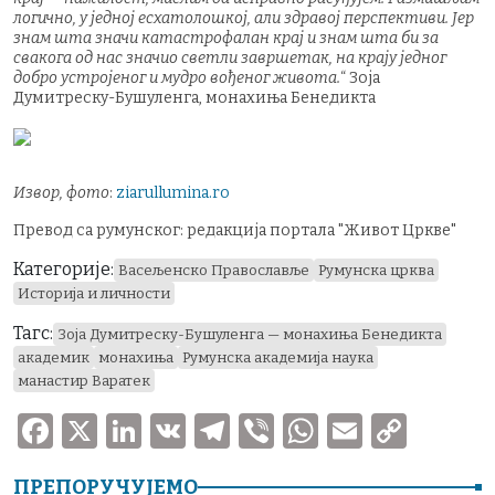
логично, у једној есхатолошкој, али здравој перспективи. Јер
знам шта значи катастрофалан крај и знам шта би за
свакога од нас значио светли завршетак, на крају једног
добро устројеног и мудро вођеног живота.
“ Зоја
Думитреску-Бушуленга, монахиња Бенедикта
Извор, фото
:
ziarullumina.ro
Превод са румунског: редакција портала "Живот Цркве"
Категорије:
Васељенско Православље
Румунска црква
Историја и личности
Тагс:
Зоја Думитреску-Бушуленга — монахиња Бенедикта
академик
монахиња
Румунска академија наука
манастир Варатек
F
X
Li
V
T
V
W
E
C
a
n
K
el
ib
h
m
o
ПРЕПОРУЧУЈЕМО