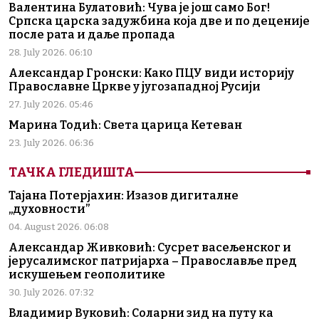
Валентина Булатовић: Чува је још само Бог!
Српска царска задужбина која две и по деценије
после рата и даље пропада
28. July 2026. 06:10
Александар Гронски: Како ПЦУ види историју
Православне Цркве у југозападној Русији
27. July 2026. 05:46
Марина Тодић: Света царица Кетеван
23. July 2026. 06:36
ТАЧКА ГЛЕДИШТА
Тајана Потерјахин: Изазов дигиталне
„духовности”
04. August 2026. 06:08
Александар Живковић: Сусрет васељенског и
јерусалимског патријарха – Православље пред
искушењем геополитике
30. July 2026. 07:32
Владимир Вуковић: Соларни зид на путу ка