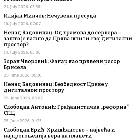
21. July 2026. 05:58
Илијан Минчев: Нечувена пресуда
16. July 2026. 07:07
Ненад Бадовинац: Од храмова до сервера –
зашто је важно да Црква штити свој дигитални
простор?
14. July 2026. 05:36
Зоран Чворовић: Фанар као црквени ресор
Брисела
29. June 2026. 05:10
Ненад Бадовинац: Безбедност Цркве у
дигиталном простору
26. June 2026. 06:07
Слободан Антонић: Грађанистичка „реформа“
СПЦ
25. June 2026. 01:25
Слободан Ерић: Хришћанство – највећа и
најпрогоњенија вера на планети