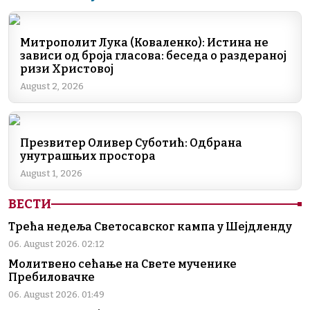
c
k
e
er
at
ai
p
e
e
gr
s
l
y
b
dI
a
A
Li
Митрополит Лука (Коваленко): Истина не
зависи од броја гласова: беседа о раздераној
o
n
m
p
n
ризи Христовој
o
p
k
August 2, 2026
k
Презвитер Оливер Суботић: Одбрана
унутрашњих простора
August 1, 2026
ВЕСТИ
Трећа недеља Светосавског кампа у Шејдленду
06. August 2026. 02:12
Молитвено сећање на Свете мученике
Пребиловачке
06. August 2026. 01:49