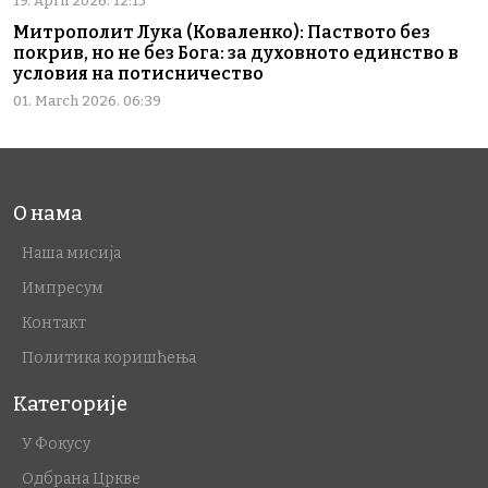
19. April 2026. 12:15
Митрополит Лука (Коваленко): Паството без
покрив, но не без Бога: за духовното единство в
условия на потисничество
01. March 2026. 06:39
О нама
Наша мисија
Импресум
Контакт
Политика коришћења
Категорије
У Фокусу
Одбрана Цркве