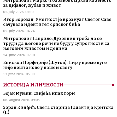
Митрополит Марко (Головков): Црква као место
за дијалог, љубав и живот
03. July 2026. 05:10
Игор Борозан: Уметност је кроз култ Светог Саве
сачувала идентитет српског бића
02. July 2026. 04:24
Митрополит Гаврило: Духовник треба да се
труди да његове речи не буду у супротности са
његовим животом и делима
24. June 2026. 07:01
Епископ Порфирије (Шутов): Пир у време куге
није нешто ново у нашем свету
19. June 2026. 05:30
ИСТОРИЈА И ЛИЧНОСТИ
Бојан Муњин: Свијећа ипак гори
06. August 2026. 09:05
Зоран Кинђић: Света старица Галактија Критска
(II)