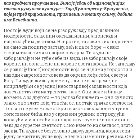
као предмет проучавања. Била је један од најзначајнијих
гласова румунске културе — Зоја Думитреску-Бушуленга,
која је пред крај живота, примивши монашку схиму, добила
име Бенедикта.
Постоје људи који се не разоружавају пред лавином
модерности, са њеним оксидативним, а понекад и
нагризајућим дејством. Напротив, та лавина их подстиче
не само да подигну заставу, већ и да се боре — свако
својим талантима и својим оружјем. Ти људи не
заборављају и не губе себе из вида. Не заборављају своје
корене, ни сопствене ни корене свога народа. Не загледају
се у аждају (пост)модерности која се надима у гордости и
наводи савременог човека да окрене леђа себи, свету и
Богу. Ти људи живе у времену, али не и за време, не
исцрпљујући се у једној неостваривој садашњости која
човечанству отима тренутке тајне. Они воле и бивају
вољени. А за другога — то јест за ближњега — они су чисто
злато, оно злато које, топећи се, постаје трачак светлости.
То злато се увек може открити ако човек зарони у тунел
сопственог бића, као у скривени рудник, истражујући,
копајући и износећи на површину грумене из којих оно
чека да сусретне светлост. Само изнето на светлост, злато
засија. Ти људи се безусловно дарују другима, користећи
једну семантику душе коју је тешко измерити речима. Они