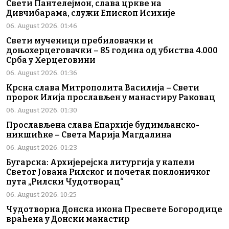
Свети Пантелејмон, слава цркве на
Дивчибарама, служи Епископ Исихије
06. August 2026. 01:46
Свети мученици пребиловачки и
доњохерцеговачки – 85 година од убиства 4.000
Срба у Херцеговини
06. August 2026. 01:36
Крсна слава Митрополита Василија – Свети
пророк Илија прослављен у манастиру Раковац
06. August 2026. 01:30
Прослављена слава Епархије будимљанско-
никшићке – Света Марија Магдалина
06. August 2026. 01:23
Бугарска: Архијерејска литургија у капели
Светог Јована Рилског и почетак поклоничког
пута „Рилски Чудотворац“
06. August 2026. 10:25
Чудотворна Донска икона Пресвете Богородице
враћена у Донски манастир