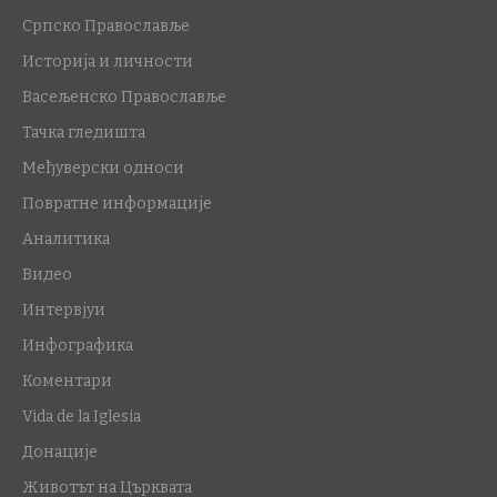
Српско Православље
Историја и личности
Васељенско Православље
Тачка гледишта
Међуверски односи
Повратне информације
Аналитика
Видео
Интервјуи
Инфографика
Коментари
Vida de la Iglesia
Донације
Животът на Църквата