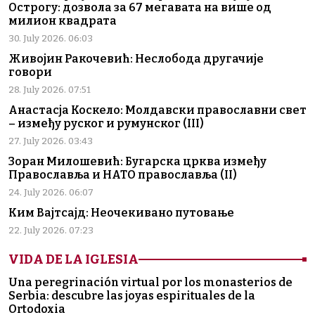
Острогу: дозвола за 67 мегавата на више од
милион квадрата
30. July 2026. 06:03
Живојин Ракочевић: Неслобода другачије
говори
28. July 2026. 07:51
Анастасја Коскело: Молдавски православни свет
– између руског и румунског (III)
27. July 2026. 03:43
Зоран Милошевић: Бугарска црква између
Православља и НАТО православља (II)
24. July 2026. 06:07
Ким Вајтсајд: Неочекивано путовање
22. July 2026. 07:23
VIDA DE LA IGLESIA
Una peregrinación virtual por los monasterios de
Serbia: descubre las joyas espirituales de la
Ortodoxia