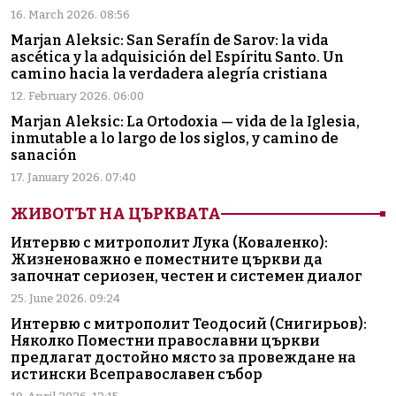
16. March 2026. 08:56
Marjan Aleksic: San Serafín de Sarov: la vida
ascética y la adquisición del Espíritu Santo. Un
camino hacia la verdadera alegría cristiana
12. February 2026. 06:00
Marjan Aleksic: La Ortodoxia — vida de la Iglesia,
inmutable a lo largo de los siglos, y camino de
sanación
17. January 2026. 07:40
ЖИВОТЪТ НА ЦЪРКВАТА
Интервю с митрополит Лука (Коваленко):
Жизненоважно е поместните църкви да
започнат сериозен, честен и системен диалог
25. June 2026. 09:24
Интервю с митрополит Теодосий (Снигирьов):
Няколко Поместни православни църкви
предлагат достойно място за провеждане на
истински Всеправославен събор