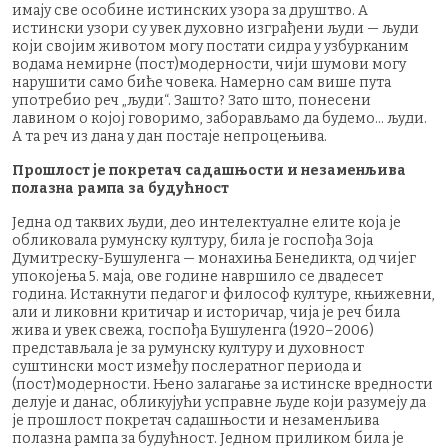
имају све особине истинских узора за друштво. А
истински узори су увек духовно изграђени људи — људи
који својим животом могу постати сидра у узбурканим
водама немирне (пост)модерности, чији шумови могу
нарушити само биће човека. Намерно сам више пута
употребио реч „људи“. Зашто? Зато што, понесени
лавином о којој говоримо, заборављамо да будемо… људи.
А та реч из дана у дан постаје непроцењива.
Прошлост је покретач садашњости и незаменљива
полазна рампа за будућност
Једна од таквих људи, део интелектуалне елите која је
обликовала румунску културу, била је госпођа Зоја
Думитреску-Бушуленга — монахиња Бенедикта, од чијег
упокојења 5. маја, ове године навршило се двадесет
година. Истакнути педагог и философ културе, књижевни,
али и ликовни критичар и историчар, чија је реч била
жива и увек свежа, госпођа Бушуленга (1920–2006)
представљала је за румунску културу и духовност
суштински мост између послератног периода и
(пост)модерности. Њено залагање за истинске вредности
делује и данас, обликујући усправне људе који разумеју да
је прошлост покретач садашњости и незаменљива
полазна рампа за будућност. Једном приликом била је