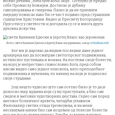
молио речима:
„Нека буде воља Твоја"
. Потпуно је предао
себе Промислу Божијем. Достигао је дубину
самоукоравања и смирења. Пазио је да не прихвати
ниједну помисао како би се чист појавио пред страшним
судиштем Христовим. Видео је Пресвету Богородицу
Прусотису у светлости и догодила су се и многа друга
духовна искуства.
Фото
: свети Калиник Едески и Јеротеј Влаос као јеромонах,
извор
:
orthodoxia.info
Бог ми је даровао да видим последње дане једног
архијереја као да посматрам светогорског подвижника,
истинског пустињака и монаха. На постељи своје болести,
на којој је непрестано славословио Бога, пред собом
нисам видео само једног епископа, него преподобног
подвижника и мученика, по начину на који је подносио
своје страдање.
Још нешто чудесно што сам осетио било је то да је
доносио мир људима који су му приступали, а био сам
сведок и његових чудотворних дејстава. Седео сам поред
његовог болничког кревета, читајући углавном
Филокалију светих отаца трезвоумља, и на мени
несхватљив начин био сам исцељен од телесне болести
која ме је у то време мучила. Такође, за време његовог