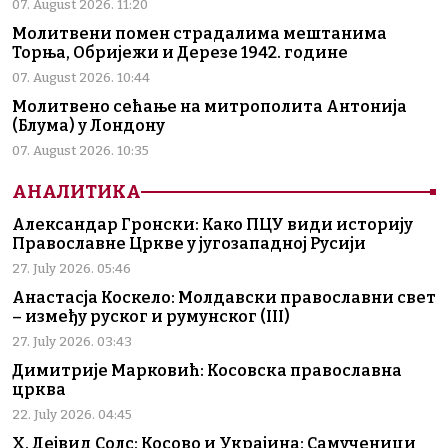
07. August 2026. 11:20
Молитвени помен страдалима мештанима
Торња, Обријежи и Дерезе 1942. године
07. August 2026. 10:44
Молитвено сећање на митрополита Антонија
(Блума) у Лондону
07. August 2026. 10:35
АНАЛИТИКА
Александар Гронски: Како ПЦУ види историју
Православне Цркве у југозападној Русији
27. July 2026. 05:46
Анастасја Коскело: Молдавски православни свет
– између руског и румунског (III)
27. July 2026. 03:43
Димитрије Марковић: Косовска православна
црква
22. July 2026. 04:45
Х. Дејвид Солс: Косово и Украјина: Самученици