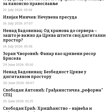
за канонско православље
21. July 2026. 05:58
Илијан Минчев: Нечувена пресуда
16. July 2026. 07:07
Ненад Бадовинац: Од храмова до сервера –
зашто је важно да Црква штити свој дигитални
простор?
14. July 2026. 05:36
Зоран Чворовић: Фанар као црквени ресор
Брисела
29. June 2026. 05:10
Ненад Бадовинац: Безбедност Цркве у
дигиталном простору
26. June 2026. 06:07
Слободан Антонић: Грађанистичка „реформа“
СПЦ
25. June 2026. 01:25
Слободан Ерић: Хришћанство – највећа и