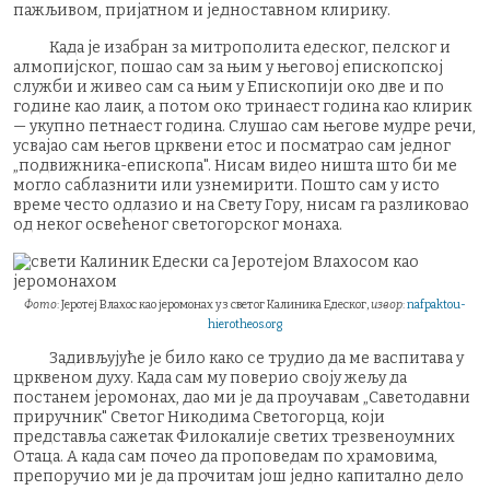
пажљивом, пријатном и једноставном клирику.
Када је изабран за митрополита едеског, пелског и
алмопијског, пошао сам за њим у његовој епископској
служби и живео сам са њим у Епископији око две и по
године као лаик, а потом око тринаест година као клирик
— укупно петнаест година. Слушао сам његове мудре речи,
усвајао сам његов црквени етос и посматрао сам једног
„подвижника-епископа". Нисам видео ништа што би ме
могло саблазнити или узнемирити. Пошто сам у исто
време често одлазио и на Свету Гору, нисам га разликовао
од неког освећеног светогорског монаха.
Фото
: Јеротеј Влахос као јеромонах уз светог Калиника Едеског,
извор
:
nafpaktou-
hierotheos.org
Задивљујуће је било како се трудио да ме васпитава у
црквеном духу. Када сам му поверио своју жељу да
постанем јеромонах, дао ми је да проучавам „Саветодавни
приручник" Светог Никодима Светогорца, који
представља сажетак Филокалије светих трезвеноумних
Отаца. А када сам почео да проповедам по храмовима,
препоручио ми је да прочитам још једно капитално дело