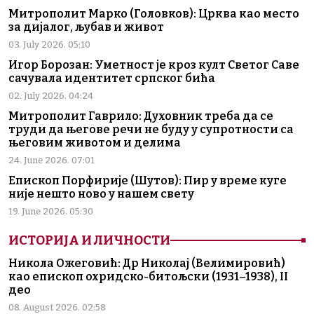
Митрополит Марко (Головков): Црква као место
за дијалог, љубав и живот
03. July 2026. 05:10
Игор Борозан: Уметност је кроз култ Светог Саве
сачувала идентитет српског бића
02. July 2026. 04:24
Митрополит Гаврило: Духовник треба да се
труди да његове речи не буду у супротности са
његовим животом и делима
24. June 2026. 07:01
Епископ Порфирије (Шутов): Пир у време куге
није нешто ново у нашем свету
19. June 2026. 05:30
ИСТОРИЈА И ЛИЧНОСТИ
Никола Ожеговић: Др Николај (Велимировић)
као епископ охридско-битољски (1931–1938), II
део
08. August 2026. 02:58