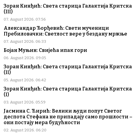
Зоран Кинђић: Света старица Галактија Критска
(III)
07. August 2026. 07:56
Александар Ђорђевић: Свети мученици
Пребиловачки: Светлост вере у бездану мржње
07. August 2026. 06:33
Бојан Муњин: Свијећа ипак гори
06. August 2026. 09:05
Зоран Кинђић: Света старица Галактија Критска
(II)
05. August 2026. 06:42
Зоран Кинђић: Света старица Галактија Критска
(I)
03. August 2026. 05:59
Јасмина С. Ћирић: Велики људи попут Светог
деспота Стефана не припадају само прошлости –
они постају мера будућности
02. August 2026. 06:20