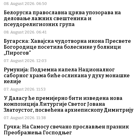
08. August 2026. 06:50
Белоруска православна црква упозорава на
деловање лажних свештеника и
псеудорелигиозних група
08. August 2026. 06:41
Бугарска: Хавајска чудотворна икона Пресвете
Богородице посетила болеснике у болници
„Пирогов“
07. August 2026. 12:03
Румунија: Подземна капела Националног
саборног храма биће осликана у духу монашке
келије
07. August 2026. 11:53
У Даласу ће премијерно бити изведена нова
композиција Литургије Светог Јована
Златоустог, посвећена архиепископу Димитрију
07. August 2026. 11:38
Грчка: На Самосу свечано прослављен празник
Преображења Господњег