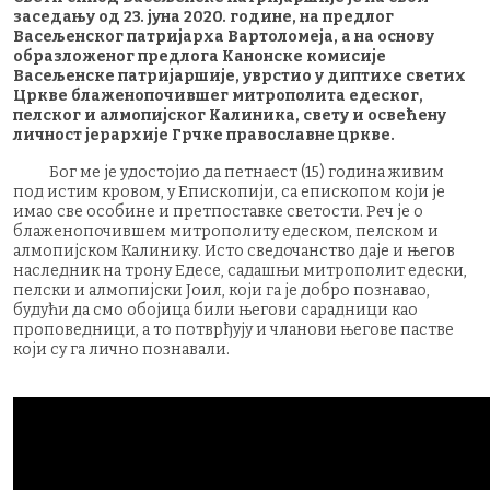
заседању од 23. јуна 2020. године, на предлог
Васељенског патријарха Вартоломеја, а на основу
образложеног предлога Канонске комисије
Васељенске патријаршије, уврстио у диптихе светих
Цркве блаженопочившег митрополита едеског,
пелског и алмопијског Калиника, свету и освећену
личност јерархије Грчке православне цркве.
Бог ме је удостојио да петнаест (15) година живим
под истим кровом, у Епископији, са епископом који је
имао све особине и претпоставке светости. Реч је о
блаженопочившем митрополиту едеском, пелском и
алмопијском Калинику. Исто сведочанство даје и његов
наследник на трону Едесе, садашњи митрополит едески,
пелски и алмопијски Јоил, који га је добро познавао,
будући да смо обојица били његови сарадници као
проповедници, а то потврђују и чланови његове пастве
који су га лично познавали.