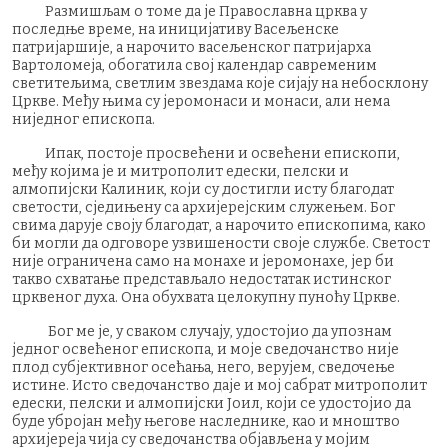
Размишљам о томе да је Православна црква у
последње време, на иницијативу Васељенске
патријаршије, а нарочито васељенског патријарха
Вартоломеја, обогатила свој календар савременим
светитељима, светлим звездама које сијају на небосклону
Цркве. Међу њима су јеромонаси и монаси, али нема
ниједног епископа.
Ипак, постоје просвећени и освећени епископи,
међу којима је и митрополит едески, пелски и
алмопијски Калиник, који су достигли исту благодат
светости, сједињену са архијерејским служењем. Бог
свима дарује своју благодат, а нарочито епископима, како
би могли да одговоре узвишености своје службе. Светост
није ограничена само на монахе и јеромонахе, јер би
такво схватање представљало недостатак истинског
црквеног духа. Она обухвата целокупну пуноћу Цркве.
Бог ме је, у сваком случају, удостојио да упознам
једног освећеног епископа, и моје сведочанство није
плод субјективног осећања, него, верујем, сведочење
истине. Исто сведочанство даје и мој сабрат митрополит
едески, пелски и алмопијски Јоил, који се удостојио да
буде убројан међу његове наследнике, као и мноштво
архијереја чија су сведочанства објављена у мојим