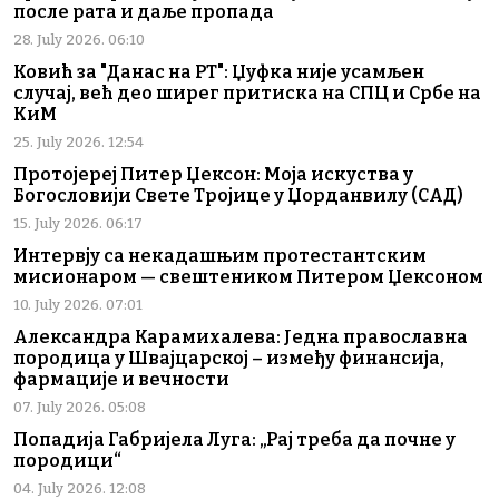
после рата и даље пропада
28. July 2026. 06:10
Ковић за "Данас на РТ": Џуфка није усамљен
случај, већ део ширег притиска на СПЦ и Србе на
КиМ
25. July 2026. 12:54
Протојереј Питер Џексон: Моја искуства у
Богословији Свете Тројице у Џорданвилу (САД)
15. July 2026. 06:17
Интервју са некадашњим протестантским
мисионаром — свештеником Питером Џексоном
10. July 2026. 07:01
Александра Карамихалева: Једна православна
породица у Швајцарској – између финансија,
фармације и вечности
07. July 2026. 05:08
Попадија Габријела Луга: „Рај треба да почне у
породици“
04. July 2026. 12:08