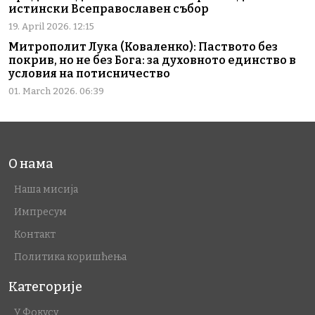
истински Всеправославен събор
19. April 2026. 12:15
Митрополит Лука (Коваленко): Паството без
покрив, но не без Бога: за духовното единство в
условия на потисничество
01. March 2026. 06:39
О нама
Наша мисија
Импресум
Контакт
Политика коришћења
Категорије
У Фокусу