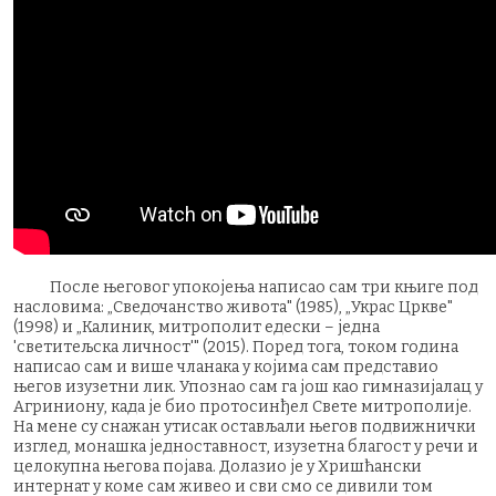
После његовог упокојења написао сам три књиге под
насловима: „Сведочанство живота" (1985), „Украс Цркве"
(1998) и „Калиник, митрополит едески – једна
'светитељска личност'" (2015). Поред тога, током година
написао сам и више чланака у којима сам представио
његов изузетни лик. Упознао сам га још као гимназијалац у
Агриниону, када је био протосинђел Свете митрополије.
На мене су снажан утисак остављали његов подвижнички
изглед, монашка једноставност, изузетна благост у речи и
целокупна његова појава. Долазио је у Хришћански
интернат у коме сам живео и сви смо се дивили том