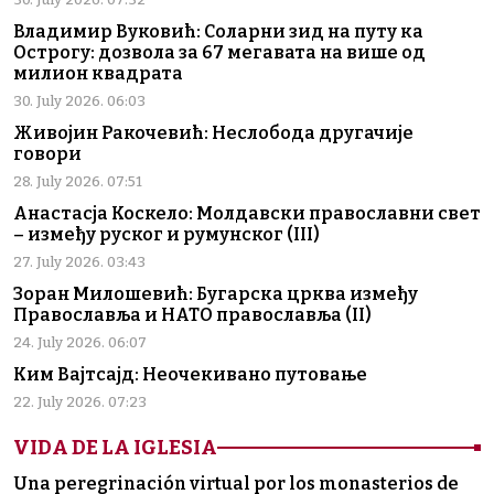
Владимир Вуковић: Соларни зид на путу ка
Острогу: дозвола за 67 мегавата на више од
милион квадрата
30. July 2026. 06:03
Живојин Ракочевић: Неслобода другачије
говори
28. July 2026. 07:51
Анастасја Коскело: Молдавски православни свет
– између руског и румунског (III)
27. July 2026. 03:43
Зоран Милошевић: Бугарска црква између
Православља и НАТО православља (II)
24. July 2026. 06:07
Ким Вајтсајд: Неочекивано путовање
22. July 2026. 07:23
VIDA DE LA IGLESIA
Una peregrinación virtual por los monasterios de