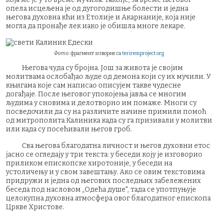
опела исцељена је од дугогодишње болести и једна
његова духовна кћи из Етолије и Акарнаније, која није
могла да пронађе лек иако је обишла многе лекаре.
Фото
: фрагмент изворне са
teriremproject.org
Његова чуда су бројна. Још за живота је својим
молитвама ослобађао људе од демона који су их мучили. У
књигама које сам написао описујем такве чудесне
догађаје. После његовог упокојења јавља се многим
људима у сновима и делотворно им помаже. Многи су
посведочили да су на различите начине примили помоћ
од митрополита Калиника када су га призивали у молитви
или када су посећивали његов гроб.
Сва његова благодатна личност и његов духовни етос
јасно се огледају у три текста: у беседи коју је изговорио
приликом епископске хиротоније, у беседи на
устоличењу и у свом завештању. Ако се овим текстовима
придружи и једна од његових последњих забележених
беседа под насловом „Одећа душе", тада се употпуњује
целокупна духовна атмосфера овог благодатног епископа
Цркве Христове.