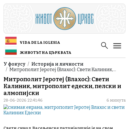
Skip to main content
VIDA DE LA IGLESIA
ЖИВОТЪТ НА ЦЪРКВАТА
Breadcrumb
У фокусу
Историја и личности
Митрополит Јеротеј (Влахос): Свети Калиник,…
Митрополит Јеротеј (Влахос): Свети
Калиник, митрополит едески, пелски и
алмопијски
28-06-2026 22:41:46
6 минута
Свети синод Васељенске патријаршије је на свом