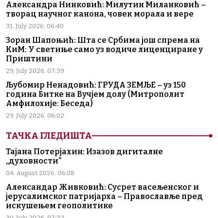
Александра Нинковић: Милутин Миланковић –
творац научног канона, човек морала и вере
31. July 2026. 06:40
Зоран Шапоњић: Шта се Србима још спрема на
КиМ: У светиње само уз водиче лиценциране у
Приштини
29. July 2026. 07:39
Љубомир Ненадовић: ГРУДА ЗЕМЉЕ – уз 150
година Битке на Вучјем долу (Митрополит
Амфилохије: Беседа)
29. July 2026. 06:02
ТАЧКА ГЛЕДИШТА
Тајана Потерјахин: Изазов дигиталне
„духовности”
04. August 2026. 06:08
Александар Живковић: Сусрет васељенског и
јерусалимског патријарха – Православље пред
искушењем геополитике
30. July 2026. 07:32