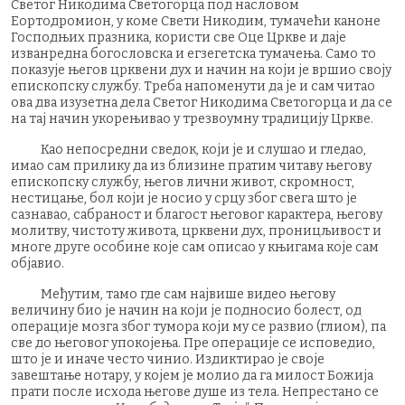
Светог Никодима Светогорца под насловом
Еортодромион, у коме Свети Никодим, тумачећи каноне
Господњих празника, користи све Оце Цркве и даје
изванредна богословска и егзегетска тумачења. Само то
показује његов црквени дух и начин на који је вршио своју
епископску службу. Треба напоменути да је и сам читао
ова два изузетна дела Светог Никодима Светогорца и да се
на тај начин укорењивао у трезвоумну традицију Цркве.
Као непосредни сведок, који је и слушао и гледао,
имао сам прилику да из близине пратим читаву његову
епископску службу, његов лични живот, скромност,
нестицање, бол који је носио у срцу због свега што је
сазнавао, сабраност и благост његовог карактера, његову
молитву, чистоту живота, црквени дух, проницљивост и
многе друге особине које сам описао у књигама које сам
објавио.
Међутим, тамо где сам највише видео његову
величину био је начин на који је подносио болест, од
операције мозга због тумора који му се развио (глиом), па
све до његовог упокојења. Пре операције се исповедио,
што је и иначе често чинио. Издиктирао је своје
завештање нотару, у којем је молио да га милост Божија
прати после исхода његове душе из тела. Непрестано се