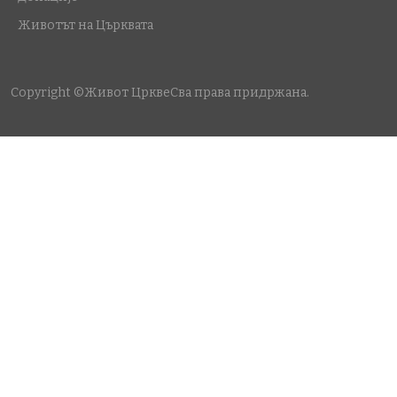
Животът на Църквата
Copyright ©Живот Цркве
Сва права придржана.