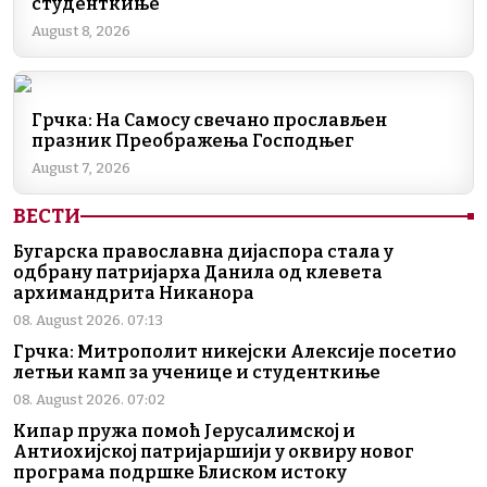
o
n
m
p
n
студенткиње
o
p
k
August 8, 2026
k
Грчка: На Самосу свечано прослављен
празник Преображења Господњег
August 7, 2026
ВЕСТИ
Бугарска православна дијаспора стала у
одбрану патријарха Данила од клевета
архимандрита Никанора
08. August 2026. 07:13
Грчка: Митрополит никејски Алексије посетио
летњи камп за ученице и студенткиње
08. August 2026. 07:02
Кипар пружа помоћ Јерусалимској и
Антиохијској патријаршији у оквиру новог
програма подршке Блиском истоку