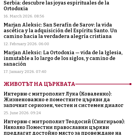
Serbia: descubre las joyas espirituales de la
Ortodoxia
16. March 2026. 08:56
Marjan Aleksic: San Serafín de Sarov: la vida
ascética y la adquisición del Espíritu Santo. Un
camino hacia la verdadera alegría cristiana
12. February 2026. 06:00
Marjan Aleksic: La Ortodoxia — vida de la Iglesia,
inmutable a lo largo de los siglos, y camino de
sanación
17. January 2026. 07:40
ЖИВОТЪТ НА ЦЪРКВАТА
Интервю с митрополит Лука (Коваленко):
Жизненоважно е поместните църкви да
започнат сериозен, честен и системен диалог
25. June 2026. 09:24
Интервю с митрополит Теодосий (Снигирьов):
Няколко Поместни православни църкви
предлагат достойно място за провеждане на