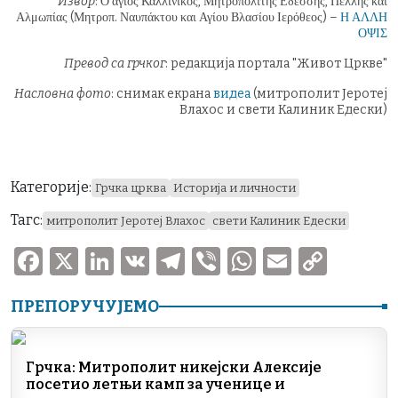
Извор
: Ο άγιος Καλλίνικος, Μητροπολίτης Εδέσσης, Πέλλης και
Αλμωπίας (Μητροπ. Ναυπάκτου και Αγίου Βλασίου Ιερόθεος) –
Η ΑΛΛΗ
ΟΨΙΣ
Превод са грчког
: редакција портала "Живот Цркве"
Насловна фото
: снимак екрана
видеа
(митрополит Јеротеј
Влахос и свети Калиник Едески)
Категорије:
Грчка црква
Историја и личности
Тагс:
митрополит Јеротеј Влахос
свети Калиник Едески
F
X
Li
V
T
V
W
E
C
a
n
K
el
ib
h
m
o
ПРЕПОРУЧУЈЕМО
c
k
e
er
at
ai
p
e
e
gr
s
l
y
b
dI
a
A
Li
Грчка: Митрополит никејски Алексије
посетио летњи камп за ученице и