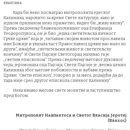
књигама.
Када би неко посматрао митрополита едеског
Калиника, нарочито за време Свете литургије, како је
једном приликом неко приметио, видео би „живу икону".
Према сведочењу блаженопочившег оца Епифанија
Теодоропулоса, он је био „једна светитељска личност
Грчке цркве" која је „читавим својим животом прославила
име Божије и указала част Православној цркви као мало ко
други", имајући „светитељски живот и светитељску
кончину". И Свети Пајсије Светогорац називао га је
„светим епископом". Према сведочењу његовог духовног
чеда, јеромонаха оца Пајсија, Свети Пајсије је „веома ценио
Калиника због његове побожности и љубави према
Цркви. 'Свети епископ', говорио је за њега, додајући да до
тада није срео другог епископа сличног Калинику".
Нека имамо његове свете молитве и заступништво
пред Богом.
Митрополит Навпактоса и Светог Власија Јеротеј
(Влахос)