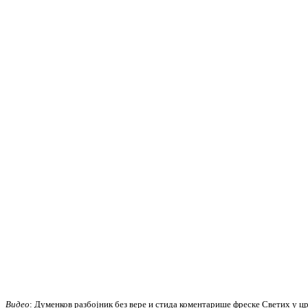
Видео
: Думенков разбојник без вере и стида коментарише фреске Светих у ц