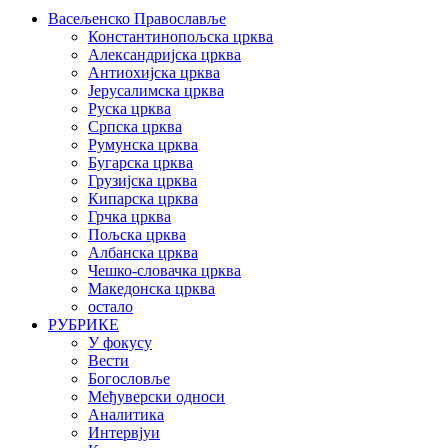
Васељенско Православље
Константинопољска црква
Александријска црква
Антиохијска црква
Јерусалимска црква
Руска црква
Српска црква
Румунска црква
Бугарска црква
Грузијска црква
Кипарска црква
Грчка црква
Пољска црква
Албанска црква
Чешко-словачка црква
Македонска црква
остало
РУБРИКЕ
У фокусу
Вести
Богословље
Међуверски односи
Аналитика
Интервјуи