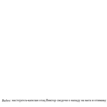
Видео
: настојатељ-капелан отац Виктор сведочи о нападу на њега и отимању