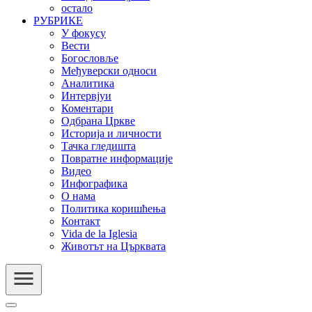
остало
РУБРИКЕ
У фокусу
Вести
Богословље
Међуверски односи
Аналитика
Интервјуи
Коментари
Одбрана Цркве
Историја и личности
Тачка гледишта
Повратне информације
Видео
Инфографика
О нама
Политика коришћења
Контакт
Vida de la Iglesia
Животът на Църквата