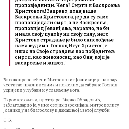
проповједници. Чега? Смрти и Васкрсења
Христовога! Заправо, понајвише
Васкрсења Христовога, јер да су само
проповиједали смрт, а не Васкрсење,
проповијед Јеванђеља, наравно, не би
имала своју пуноћу ни своју силу, него
Христово страдање је било снисхођење
нама људима. Господ Исус Христос је
ишао на Своје страдање као побједитељ
смрти, као живоносац, као Онај који је
васкрсење и живот.”
Високопреосвећени Митрополит Јоаникије је на крају
честитао празник свима и пожелио да сабране Господ
укријепи у љубави и у слављењу Бога.
Парох кртољски, протојереј Марко Обрадовић,
заблагодарио је, у име својих парохијана, Митрополиту
Јоаникију на благослову и данашњој Светој служби.
О. Б.