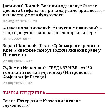
Јасмина С. Ћирић: Велики људи попут Светог
деспота Стефана не припадају само прошлости –
они постају мера будућности
02. August 2026. 06:20
Александра Нинковић: Милутин Миланковић –
творац научног канона, човек морала и вере
31. July 2026. 06:40
Зоран Шапоњић: Шта се Србима још спрема на
КиМ: У светиње само уз водиче лиценциране у
Приштини
29. July 2026. 07:39
Љубомир Ненадовић: ГРУДА ЗЕМЉЕ – уз 150
година Битке на Вучјем долу (Митрополит
Амфилохије: Беседа)
29. July 2026. 06:02
ТАЧКА ГЛЕДИШТА
Тајана Потерјахин: Изазов дигиталне
„духовности”