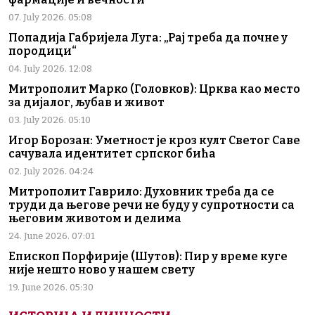
07. July 2026. 05:08
Попадија Габријела Луга: „Рај треба да почне у
породици“
04. July 2026. 12:08
Митрополит Марко (Головков): Црква као место
за дијалог, љубав и живот
03. July 2026. 05:10
Игор Борозан: Уметност је кроз култ Светог Саве
сачувала идентитет српског бића
02. July 2026. 04:24
Митрополит Гаврило: Духовник треба да се
труди да његове речи не буду у супротности са
његовим животом и делима
24. June 2026. 07:01
Епископ Порфирије (Шутов): Пир у време куге
није нешто ново у нашем свету
19. June 2026. 05:30