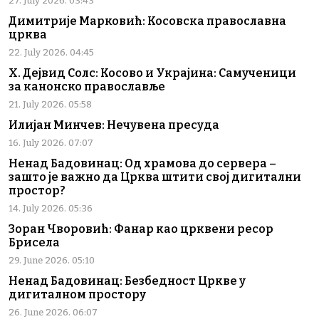
27. July 2026. 03:43
Димитрије Марковић: Косовска православна
црква
22. July 2026. 04:45
Х. Дејвид Солс: Косово и Украјина: Самученици
за канонско православље
21. July 2026. 05:58
Илијан Минчев: Нечувена пресуда
16. July 2026. 07:07
Ненад Бадовинац: Од храмова до сервера –
зашто је важно да Црква штити свој дигитални
простор?
14. July 2026. 05:36
Зоран Чворовић: Фанар као црквени ресор
Брисела
29. June 2026. 05:10
Ненад Бадовинац: Безбедност Цркве у
дигиталном простору
26. June 2026. 06:07