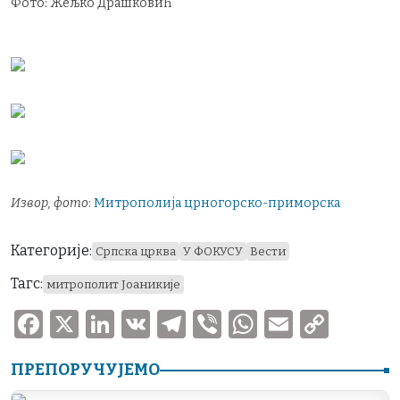
Фото: Жељко Драшковић
Извор, фото
:
Митрополија црногорско-приморска
Категорије:
Српска црква
У ФОКУСУ
Вести
Тагс:
митрополит Јоаникије
F
X
Li
V
T
V
W
E
C
a
n
K
el
ib
h
m
o
ПРЕПОРУЧУЈЕМО
c
k
e
er
at
ai
p