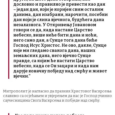
дословно и правилно је превести као дан
– један дан, који је коријен свим осталим
данима, дан изабрани, нарочити, посебни
дан који је слика вјечнога, будућега дана
незалазнога. У Откривењу Јовановом
говори се да, када настане Царство
небеско, више неће бити дана и ноћи,
него само дан, а Сунце тога дана биће
Господ Исус Христос. Не ово, дакле, Сунце
које ми гледамо свакога дана, наших
земаљских дана, него вјечно Сунце
правде, са којим ће настати Царство
небеско, када се Он зацари и када нам
дарује коначну побједу над смрћу и живот
вјечни.”
Митрополит је нагласио да празник Христовог Васкрсења
славимо са осјећањем и увјерењем да нас је Господ учинио
саучесницима Свога Васкрсења и побједе над смрћу.