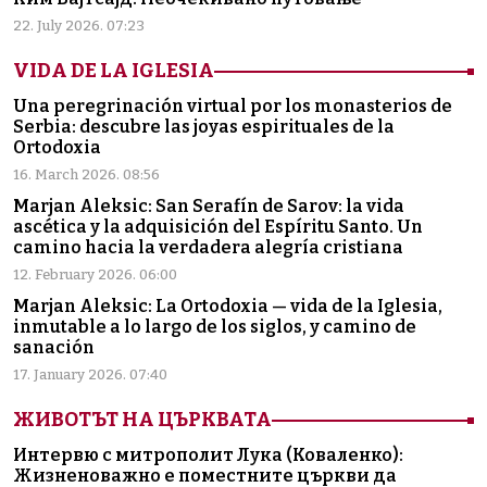
22. July 2026. 07:23
VIDA DE LA IGLESIA
Una peregrinación virtual por los monasterios de
Serbia: descubre las joyas espirituales de la
Ortodoxia
16. March 2026. 08:56
Marjan Aleksic: San Serafín de Sarov: la vida
ascética y la adquisición del Espíritu Santo. Un
camino hacia la verdadera alegría cristiana
12. February 2026. 06:00
Marjan Aleksic: La Ortodoxia — vida de la Iglesia,
inmutable a lo largo de los siglos, y camino de
sanación
17. January 2026. 07:40
ЖИВОТЪТ НА ЦЪРКВАТА
Интервю с митрополит Лука (Коваленко):
Жизненоважно е поместните църкви да