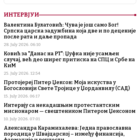
ИНТЕРВЈУИ
Валентина Булатовић: Чува је још само Бог!
Српска царска задужбина која две и по деценије
после рата и даље пропада
28. July 2026. 06:10
Ковић за "Данас на РТ": Џуфка није усамљен
случај, већ део ширег притиска на СПЦ и Србе на
КиМ
25. July 2026. 12:54
Протојереј Питер Џексон: Моја искуства у
Богословији Свете Тројице у Џорданвилу (САД)
15. July 2026. 06:17
Интервју са некадашњим протестантским
мисионаром — свештеником Питером Џексоном
10. July 2026. 07:01
Александра Карамихалева: Једна православна
породица у Швајцарској – између финансија,
фармације и вечности