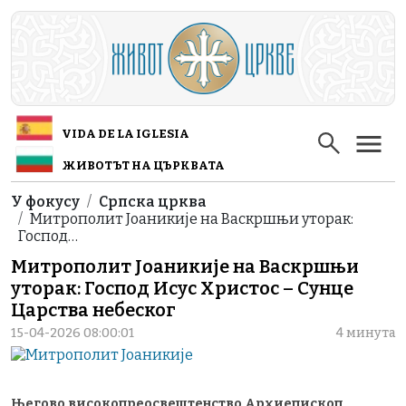
Skip to main content
VIDA DE LA IGLESIA
ЖИВОТЪТ НА ЦЪРКВАТА
Breadcrumb
У фокусу
Српска црква
Митрополит Јоаникије на Васкршњи уторак:
Господ…
Митрополит Јоаникије на Васкршњи
уторак: Господ Исус Христос – Сунце
Царства небеског
15-04-2026 08:00:01
4 минута
Његово високопреосвештенство Архиепископ