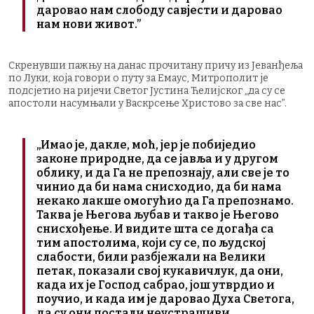
даровао нам слободу савјести и даровао
нам нови живот.”
Скренувши пажњу на данас прочитану причу из Јеванђеља
по Луки, која говори о путу за Емаус, Митрополит је
подсјетио на ријечи Светог Јустина Ћелијског „да су се
апостоли насумњали у Васкрсење Христово за све нас”.
„Имао је, дакле, моћ, јер је побиједио
законе природне, да се јавља и у другом
облику, и да Га не препознају, али све је то
чинио да би нама снисходио, да би нама
некако лакше омогућио да Га препознамо.
Таква је Његова љубав и такво је Његово
снисхођење. И видите шта се догађа са
тим апостолима, који су се, по људској
слабости, били разбјежали на Велики
петак, показали свој кукавичлук, да они,
када их је Господ сабрао, још утврдио и
поучио, и када им је даровао Духа Светога,
да су они постали неустрашиви