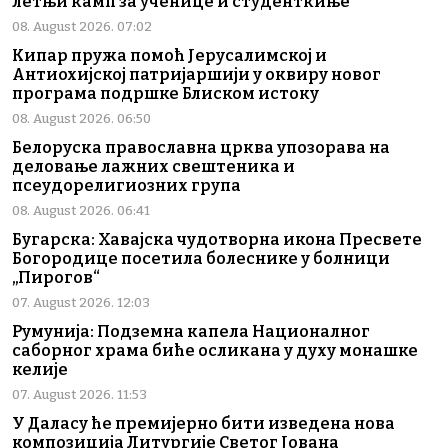
летњи камп за ученице и студенткиње
08. August 2026. 07:02
Кипар пружа помоћ Јерусалимској и
Антиохијској патријаршији у оквиру новог
програма подршке Блиском истоку
08. August 2026. 06:50
Белоруска православна црква упозорава на
деловање лажних свештеника и
псеудорелигиозних група
08. August 2026. 06:41
Бугарска: Хавајска чудотворна икона Пресвете
Богородице посетила болеснике у болници
„Пирогов“
07. August 2026. 12:03
Румунија: Подземна капела Националног
саборног храма биће осликана у духу монашке
келије
07. August 2026. 11:53
У Даласу ће премијерно бити изведена нова
композиција Литургије Светог Јована