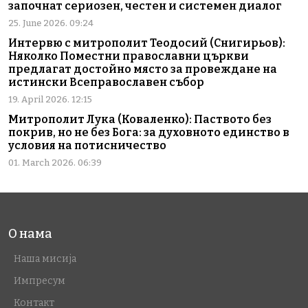
започнат сериозен, честен и системен диалог
25. June 2026. 09:24
Интервю с митрополит Теодосий (Снигирьов):
Няколко Поместни православни църкви
предлагат достойно място за провеждане на
истински Всеправославен събор
19. April 2026. 12:15
Митрополит Лука (Коваленко): Паството без
покрив, но не без Бога: за духовното единство в
условия на потисничество
01. March 2026. 06:39
О нама
Наша мисија
Импресум
Контакт