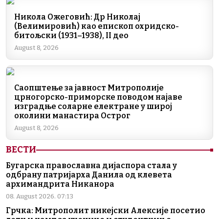
e
e
gr
s
l
y
b
dI
a
A
Li
Никола Ожеговић: Др Николај
(Велимировић) као епископ охридско-
o
n
m
p
n
битољски (1931–1938), II део
o
p
k
August 8, 2026
k
Саопштење за јавност Митрополије
црногорско-приморске поводом најаве
изградње соларне електране у широј
околини манастира Острог
August 8, 2026
ВЕСТИ
Бугарска православна дијаспора стала у
одбрану патријарха Данила од клевета
архимандрита Никанора
08. August 2026. 07:13
Грчка: Митрополит никејски Алексије посетио