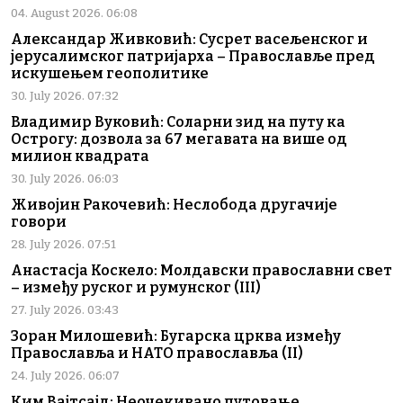
04. August 2026. 06:08
Александар Живковић: Сусрет васељенског и
јерусалимског патријарха – Православље пред
искушењем геополитике
30. July 2026. 07:32
Владимир Вуковић: Соларни зид на путу ка
Острогу: дозвола за 67 мегавата на више од
милион квадрата
30. July 2026. 06:03
Живојин Ракочевић: Неслобода другачије
говори
28. July 2026. 07:51
Анастасја Коскело: Молдавски православни свет
– између руског и румунског (III)
27. July 2026. 03:43
Зоран Милошевић: Бугарска црква између
Православља и НАТО православља (II)
24. July 2026. 06:07
Ким Вајтсајд: Неочекивано путовање