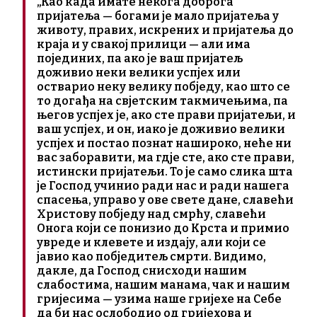
„Као када имате некога доброга
пријатеља — богами је мало пријатеља у
животу, правих, искрених и пријатеља до
краја и у свакој прилици — али има
појединих, па ако је ваш пријатељ
доживио неки велики успјех или
остварио неку велику побједу, као што се
то догађа на свјетским такмичењима, па
његов успјех је, ако сте прави пријатељи, и
ваш успјех, и он, иако је доживио велики
успјех и постао познат нашироко, неће ни
вас заборавити, ма гдје сте, ако сте прави,
истински пријатељи. То је само слика шта
је Господ учинио ради нас и ради нашега
спасења, управо у ове свете дане, славећи
Христову побједу над смрћу, славећи
Онога који се понизио до Крста и примио
увреде и клевете и издају, али који се
јавио као побједитељ смрти. Видимо,
дакле, да Господ снисходи нашим
слабостима, нашим манама, чак и нашим
гријесима — узима наше гријехе на Себе
да би нас ослободио од гријехова и