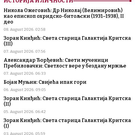
ИСТОРИЈА И ЛИЧНОСТИ
Никола Ожеговић: Др Николај (Велимировић)
као епископ охридско-битољски (1931–1938), II
део
08. August 2026. 02:58
Зоран Кинђић: Света старица Галактија Критска
(III)
07. August 2026. 07:56
Александар Ђорђевић: Свети мученици
Пребиловачки: Светлост вере у бездану мржње
07. August 2026. 06:33
Бојан Муњин: Свијећа ипак гори
06. August 2026. 09:05
Зоран Кинђић: Света старица Галактија Критска
(II)
05. August 2026. 06:42
Зоран Кинђић: Света старица Галактија Критска
(I)
03. August 2026. 05:59