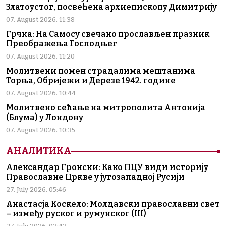
Златоустог, посвећена архиепископу Димитрију
07. August 2026. 11:38
Грчка: На Самосу свечано прослављен празник
Преображења Господњег
07. August 2026. 11:20
Молитвени помен страдалима мештанима
Торња, Обријежи и Дерезе 1942. године
07. August 2026. 10:44
Молитвено сећање на митрополита Антонија
(Блума) у Лондону
07. August 2026. 10:35
АНАЛИТИКА
Александар Гронски: Како ПЦУ види историју
Православне Цркве у југозападној Русији
27. July 2026. 05:46
Анастасја Коскело: Молдавски православни свет
– између руског и румунског (III)