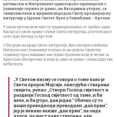
цетињски и Митрополит црногорско-приморски г.
Јоаникије служио је данас, на Васкршњи уторак, са
свештенством и вјерним народом Свету архијерејску
литургију у Цркви Светог Луке у Гошићима – Кртоли.
У овом кртољском мјесту традиционално се трећег дана
Васкрса у овом храму служи Света литургија, а потом кроз
село иде литија са крстом.
У бесједи на крају Свете литургије, Високопреосвећени
Митрополит Јоаникије поучио је да цијелу Свијетлу
седмицу прослављамо као један празник који је везан за
Христово Васкрсење и који је, како је рекао, слика Царства
небескога.
„У Светом писму се говори о томе како је
Свети пророк Мојсије, описујући стварање
свијета, рекао: „Створи Господ свјетлост и
раздвоји Господ свјетлост од таме, и би
вече, и би јутро, дан један.” Обично су то
наши преводиоци преводили „дан први”,
јер је некако лакше „дан први”, па онда
други, па шест дана стварања, али