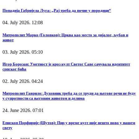
Попадија Габријела Луга: „Рај треба да почне у породици“
04. July 2026. 12:08
Митрополит Марко (Головков): Црква као место за дијалог, љубав и
живот
03. July 2026. 05:10
Игор Борозан: Уметност је кроз култ Светог Саве сачувала идентитет
српског бића
02. July 2026. 04:24
Митрополит Гаврило: Духовник треба да се труди да његове речи не буду
у супротности са његовим животом и делима
24. June 2026. 07:01
Епископ Порфирије (Шутов): Пир у време куге није нешто ново у нашем
свету