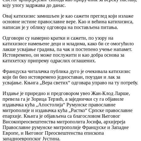
коју улогу задржава до данас.
Овај катихизис замишљен је као сажети преглед који излаже
основне истине православне вере. Као и већина катихизиса,
написан је у облику одговора на постављена питања.
Одговори су намерно кратки и сажети, по узору на
катихизисе намењене деци и младима, како би се омогућило
лакше усвајање градива, па чак и постепено учење напамет.
Истовремено, он може послужити и као добра основа за
катихетску припрему одраслих оглашених.
Француска читалачка публика дуго је очекивала катихизис
који би био истовремено једноставан, поуздан и лак за
усвајање. Књига „Вера светих“ одговара управо на ту потребу.
Издање је приредио и предговором увео Жан-Клод Ларше,
превела га је Зорица Терзић, а заједнички су га објавиле
издавачка кућа „Апостолија“ Румунске православне
митрополије и издавачка кућа „Растко“ Српске православне
епархије. Књига је објављена са благословом Његовог
Високопреосвештенства митрополита Јосифа, архијереја
Православне румунске митрополије Француске и Западне
Европе, и Његовог Преосвештенства епископа
западноевропског Јустина.