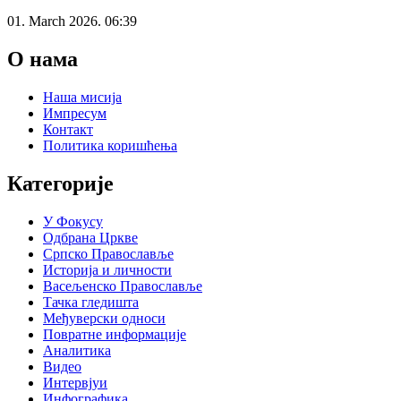
01. March 2026. 06:39
О нама
Наша мисија
Импресум
Контакт
Политика коришћења
Категорије
У Фокусу
Одбрана Цркве
Српско Православље
Историја и личности
Васељенско Православље
Тачка гледишта
Међуверски односи
Повратне информације
Аналитика
Видео
Интервјуи
Инфографика