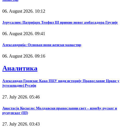
06. August 2026. 10:12
Јерусалим: Патријарх Теофил III примио новог амбасадора Грузије
06. August 2026. 09:41
Александрија: Основан нови женски манастир
06. August 2026. 09:16
Аналитика
Александар Гронски: Како ПЦУ види историју Православне Цркве у
југозападној Русији
27. July 2026. 05:46
Анастасја Коскело: Молдавски православни свет – између руског и
румунског (III)
27. July 2026. 03:43