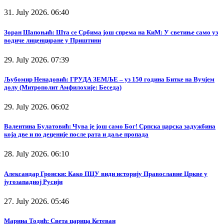
31. July 2026. 06:40
Зоран Шапоњић: Шта се Србима још спрема на КиМ: У светиње само уз
водиче лиценциране у Приштини
29. July 2026. 07:39
Љубомир Ненадовић: ГРУДА ЗЕМЉЕ – уз 150 година Битке на Вучјем
долу (Митрополит Амфилохије: Беседа)
29. July 2026. 06:02
Валентина Булатовић: Чува је још само Бог! Српска царска задужбина
која две и по деценије после рата и даље пропада
28. July 2026. 06:10
Александар Гронски: Како ПЦУ види историју Православне Цркве у
југозападној Русији
27. July 2026. 05:46
Марина Тодић: Света царица Кетеван