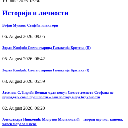
19. June 2026. 05:30
Историја и личности
Бојан Муњин: Свијећа ипак гори
06. August 2026. 09:05
Зоран Кинђић: Света старица Галактија Критска (II)
05. August 2026. 06:42
Зоран Кинђић: Света старица Галактија Критска (I)
03. August 2026. 05:59
Јасмина С. Ћирић: Велики људи попут Светог деспота Стефана не
припадају само прошлости – они постају мера будућности
02. August 2026. 06:20
Александра Нинковић: Милутин Миланковић – творац научног канона,
човек морала и вере