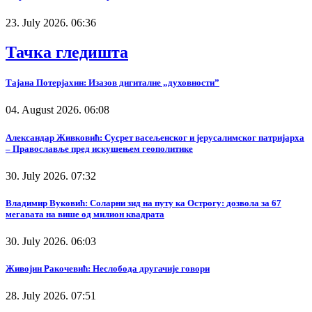
23. July 2026. 06:36
Тачка гледишта
Тајана Потерјахин: Изазов дигиталне „духовности”
04. August 2026. 06:08
Александар Живковић: Сусрет васељенског и јерусалимског патријарха
– Православље пред искушењем геополитике
30. July 2026. 07:32
Владимир Вуковић: Соларни зид на путу ка Острогу: дозвола за 67
мегавата на више од милион квадрата
30. July 2026. 06:03
Живојин Ракочевић: Неслобода другачије говори
28. July 2026. 07:51