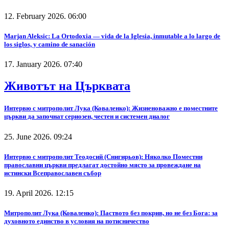
12. February 2026. 06:00
Marjan Aleksic: La Ortodoxia — vida de la Iglesia, inmutable a lo largo de
los siglos, y camino de sanación
17. January 2026. 07:40
Животът на Църквата
Интервю с митрополит Лука (Коваленко): Жизненоважно е поместните
църкви да започнат сериозен, честен и системен диалог
25. June 2026. 09:24
Интервю с митрополит Теодосий (Снигирьов): Няколко Поместни
православни църкви предлагат достойно място за провеждане на
истински Всеправославен събор
19. April 2026. 12:15
Митрополит Лука (Коваленко): Паството без покрив, но не без Бога: за
духовното единство в условия на потисничество