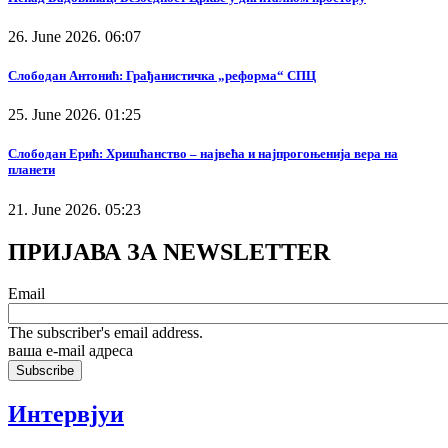
26. June 2026. 06:07
Слободан Антонић: Грађанистичка „реформа“ СПЦ
25. June 2026. 01:25
Слободан Ерић: Хришћанство – највећа и најпрогоњенија вера на
планети
21. June 2026. 05:23
ПРИЈАВА ЗА NEWSLETTER
Email
The subscriber's email address.
ваша е-mail адреса
Интервјуи