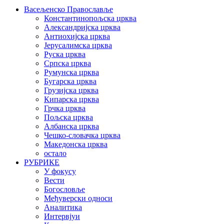
Васељенско Православље
Константинопољска црква
Александријска црква
Антиохијска црква
Јерусалимска црква
Руска црква
Српска црква
Румунска црква
Бугарска црква
Грузијска црква
Кипарска црква
Грчка црква
Пољска црква
Албанска црква
Чешко-словачка црква
Македонска црква
остало
РУБРИКЕ
У фокусу
Вести
Богословље
Међуверски односи
Аналитика
Интервјуи