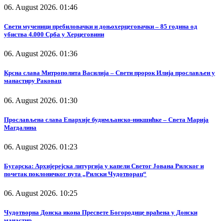
06. August 2026. 01:46
Свети мученици пребиловачки и доњохерцеговачки – 85 година од
убиства 4.000 Срба у Херцеговини
06. August 2026. 01:36
Крсна слава Митрополита Василија – Свети пророк Илија прослављен у
манастиру Раковац
06. August 2026. 01:30
Прослављена слава Епархије будимљанско-никшићке – Света Марија
Магдалина
06. August 2026. 01:23
Бугарска: Архијерејска литургија у капели Светог Јована Рилског и
почетак поклоничког пута „Рилски Чудотворац“
06. August 2026. 10:25
Чудотворна Донска икона Пресвете Богородице враћена у Донски
манастир