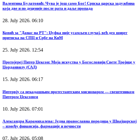
Валентина Булатовић: Чува је још само Бог! Српска царска задужбина
која две и по деценије после рата и даље пропада
28. July 2026. 06:10
Ковић за "Данас на РТ": Џуфка није усамљен случај, већ део ширег
притиска на СПЦ и Србе на КиМ
25. July 2026. 12:54
Протојереј Питер Џексон: Моја искуства у Богословији Свете Тројице у
Џорданвилу (САД)
15. July 2026. 06:17
Интервју са некадашњим протестантским мисионаром — свештеником
Питером Џексоном
10. July 2026. 07:01
Александра Карамихалева: Једна православна породица у Швајцарској
– између финансија, фармације и вечности
07. July 2026. 05:08