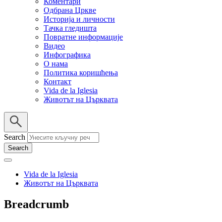
Коментари
Одбрана Цркве
Историја и личности
Тачка гледишта
Повратне информације
Видео
Инфографика
О нама
Политика коришћења
Контакт
Vida de la Iglesia
Животът на Църквата
Search
Vida de la Iglesia
Животът на Църквата
Breadcrumb