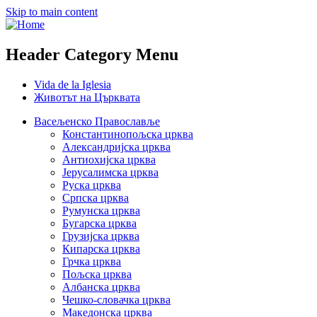
Skip to main content
Header Category Menu
Vida de la Iglesia
Животът на Църквата
Васељенско Православље
Константинопољска црква
Александријска црква
Антиохијска црква
Јерусалимска црква
Руска црква
Српска црква
Румунска црква
Бугарска црква
Грузијска црква
Кипарска црква
Грчка црква
Пољска црква
Албанска црква
Чешко-словачка црква
Македонска црква