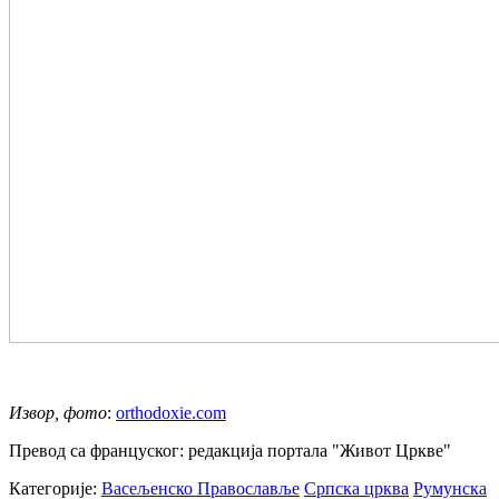
Извор, фото
:
orthodoxie.com
Превод са француског: редакција портала "Живот Цркве"
Категорије:
Васељенско Православље
Српска црква
Румунска