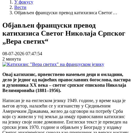
У фокусу
Вести
Објављен француски превод катихизиса Светог…
Објављен француски превод
катихизиса Светог Николаја Српског
„Вера светих“
08-07-2026 07:47:54
2 минута
Овај катихизис, првенствено намењен деци и омладини,
дело је једног од највећих православних богослова, пастира
и духовника XX века – светог српског епископа Николаја
Велимировића (1881–1956).
Написан је на енглеском језику 1949. године, у време када је
његов аутор, налазећи се у изгнанству у Сједињеним
Америчким Државама, желео да одговори на потребу Срба
који су живели у тој земљи да имају православни катихизис
на језику своје нове домовине. Енглески текст је преведен на
српски језик 1970. године и објављен у Београду у издању
Светог архијерејског синода као приручник за верску наставу,