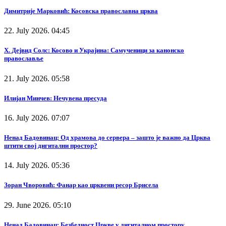
Димитрије Марковић: Косовска православна црква
22. July 2026. 04:45
Х. Дејвид Солс: Косово и Украјина: Самученици за канонско
православље
21. July 2026. 05:58
Илијан Минчев: Нечувена пресуда
16. July 2026. 07:07
Ненад Бадовинац: Од храмова до сервера – зашто је важно да Црква
штити свој дигитални простор?
14. July 2026. 05:36
Зоран Чворовић: Фанар као црквени ресор Брисела
29. June 2026. 05:10
Ненад Бадовинац: Безбедност Цркве у дигиталном простору