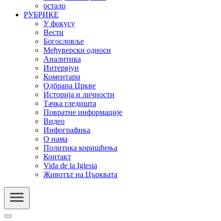
остало
РУБРИКЕ
У фокусу
Вести
Богословље
Међуверски односи
Аналитика
Интервјуи
Коментари
Одбрана Цркве
Историја и личности
Тачка гледишта
Повратне информације
Видео
Инфографика
О нама
Политика коришћења
Контакт
Vida de la Iglesia
Животът на Църквата