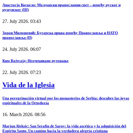
Анастасја Коскело: Молдавски православни свет – између руског и
румунског (III)
27. July 2026. 03:43
Зоран Милошевић: Бугарска црква између Православља и НАТО
православља (II)
24. July 2026. 06:07
Ким Вајтсајд: Неочекивано путовање
22. July 2026. 07:23
Vida de la Iglesia
Una peregrinación virtual por los monasterios de Serbia: descubre las joyas
espirituales de la Ortodoxia
16. March 2026. 08:56
Marjan Aleksic: San Serafín de Sarov: la vida ascética y la adquisición del
Espíritu Santo. Un camino hacia la verdadera alegría cristiana