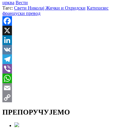
црква
Вести
Тагс:
Свети Николај Жички и Охридски
Катихизис
француски превод
Facebook
X
LinkedIn
VK
Telegram
Viber
WhatsApp
Email
Copy
ПРЕПОРУЧУЈЕМО
Link