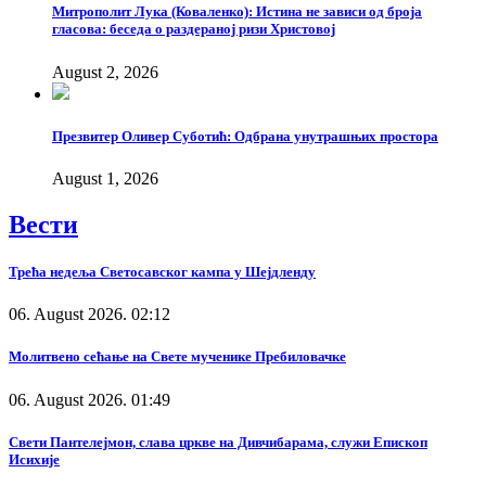
Митрополит Лука (Коваленко): Истина не зависи од броја
гласова: беседа о раздераној ризи Христовој
August 2, 2026
Презвитер Оливер Суботић: Одбрана унутрашњих простора
August 1, 2026
Вести
Трећа недеља Светосавског кампа у Шејдленду
06. August 2026. 02:12
Молитвено сећање на Свете мученике Пребиловачке
06. August 2026. 01:49
Свети Пантелејмон, слава цркве на Дивчибарама, служи Епископ
Исихије