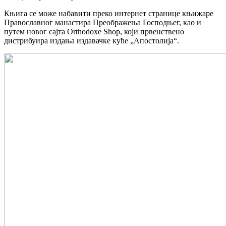
Књига се може набавити преко интернет странице књижаре
Православног манастира Преображења Господњег, као и
путем новог сајта Orthodoxe Shop, који првенствено
дистрибуира издања издавачке куће „Апостолија“.