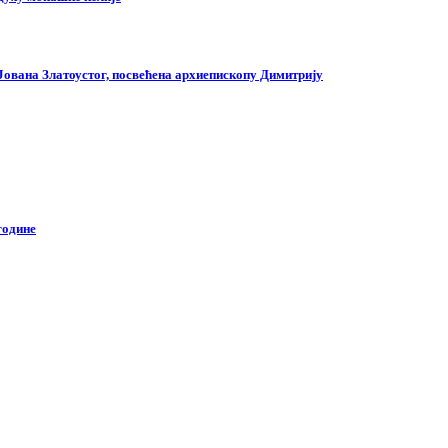
 Јована Златоустог, посвећена архиепископу Димитрију
године