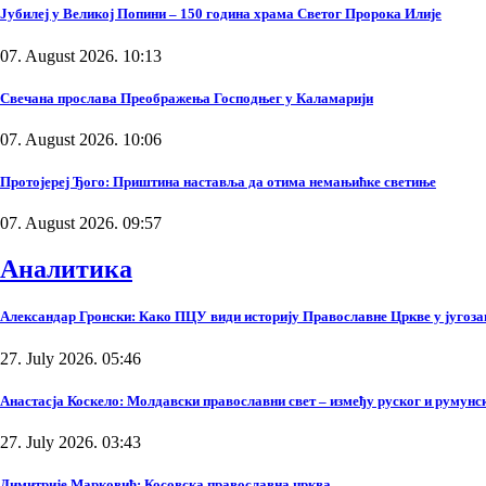
Јубилеј у Великој Попини – 150 година храма Светог Пророка Илије
07. August 2026. 10:13
Свечана прослава Преображења Господњег у Каламарији
07. August 2026. 10:06
Протојереј Ђого: Приштина наставља да отима немањићке светиње
07. August 2026. 09:57
Аналитика
Александар Гронски: Како ПЦУ види историју Православне Цркве у југоза
27. July 2026. 05:46
Анастасја Коскело: Молдавски православни свет – између руског и румунско
27. July 2026. 03:43
Димитрије Марковић: Косовска православна црква