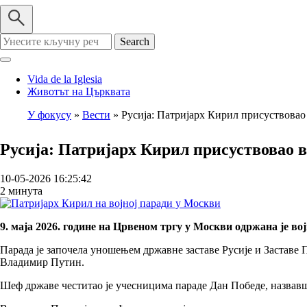
Search
Vida de la Iglesia
Животът на Църквата
У фокусу
Вести
Русија: Патријарх Кирил присуствовао
Breadcrumb
Русија: Патријарх Кирил присуствовао в
10-05-2026 16:25:42
2 минута
9. маја 2026. године на Црвеном тргу у Москви одржана је в
Парада је започела уношењем државне заставе Русије и Заставе
Владимир Путин.
Шеф државе честитао је учесницима параде Дан Победе, назвав