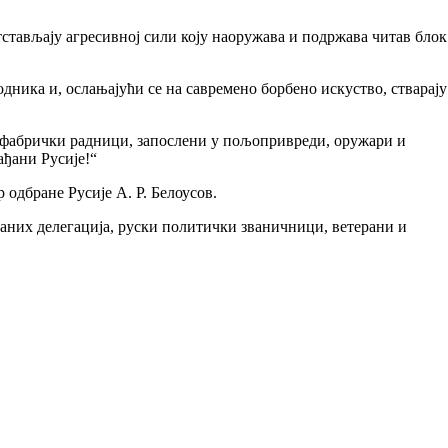
тстављају агресивној сили коју наоружава и подржава читав блок
дника и, ослањајући се на савремено борбено искуство, стварају
и фабрички радници, запослени у пољопривреди, оружари и
ђани Русије!“
одбране Русије А. Р. Белоусов.
аних делегација, руски политички званичници, ветерани и