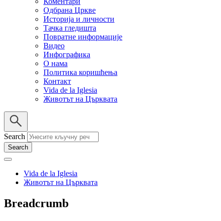
Коментари
Одбрана Цркве
Историја и личности
Тачка гледишта
Повратне информације
Видео
Инфографика
О нама
Политика коришћења
Контакт
Vida de la Iglesia
Животът на Църквата
Search
Vida de la Iglesia
Животът на Църквата
Breadcrumb