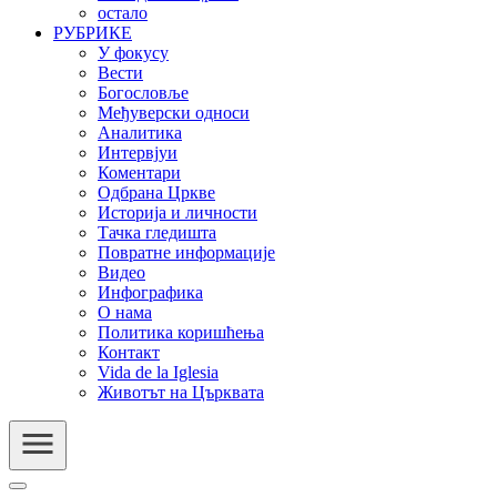
остало
РУБРИКЕ
У фокусу
Вести
Богословље
Међуверски односи
Аналитика
Интервјуи
Коментари
Одбрана Цркве
Историја и личности
Тачка гледишта
Повратне информације
Видео
Инфографика
О нама
Политика коришћења
Контакт
Vida de la Iglesia
Животът на Църквата