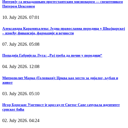
Интервју са некадашњим протестантским мисионаром — свештеником
Питером Џексоном
10. July 2026. 07:01
Александра Карамихалева: Једна православна породица у Швајцарској
– између финансија, фармације и вечности
07. July 2026. 05:08
Попадија Габријела Луга: „Рај треба да почне у породици“
04. July 2026. 12:08
Митрополит Марко (Головков): Црква као место за дијалог, љубав и
живот
03. July 2026. 05:10
Игор Борозан: Уметност је кроз култ Светог Саве сачувала идентитет
српског бића
02. July 2026. 04:24