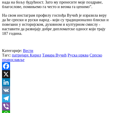
нада на бољу будућност. Зато му пренесите моје поздраве,
благослове, помињемо га често и веома га ценимо”.
На свом инстаграм профилу госпођа Вучић је изразила веру
да ће српски и руски народ - који су традиционално блиски и
повезани у историјском, духовном и културном смислу -
наставити да развијају добре дипломатске односе који трају
187 година.
Категорије:
Вести
Тагс:
патријарх Кирил
Тамара Вучић
Руска црква
Српско
православље
Facebook
X
LinkedIn
VK
Telegram