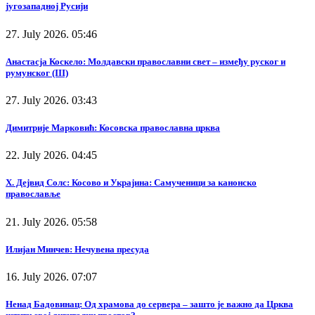
југозападној Русији
27. July 2026. 05:46
Анастасја Коскело: Молдавски православни свет – између руског и
румунског (III)
27. July 2026. 03:43
Димитрије Марковић: Косовска православна црква
22. July 2026. 04:45
Х. Дејвид Солс: Косово и Украјина: Самученици за канонско
православље
21. July 2026. 05:58
Илијан Минчев: Нечувена пресуда
16. July 2026. 07:07
Ненад Бадовинац: Од храмова до сервера – зашто је важно да Црква