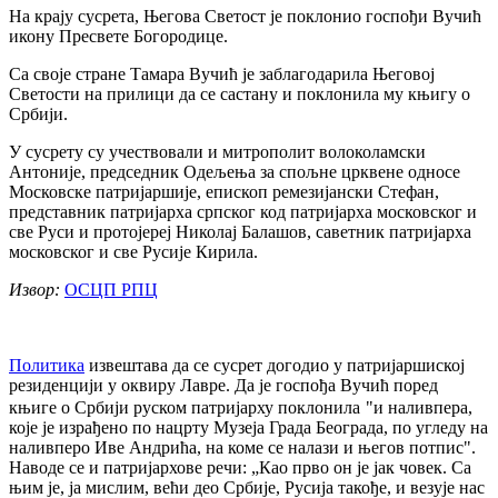
На крају сусрета, Његова Светост је поклонио госпођи Вучић
икону Пресвете Богородице.
Са своје стране Тамара Вучић је заблагодарила Његовој
Светости на прилици да се састану и поклонила му књигу о
Србији.
У сусрету су учествовали и митрополит волоколамски
Антоније, председник Одељења за спољне црквене односе
Московске патријаршије, епископ ремезијански Стефан,
представник патријарха српског код патријарха московског и
све Руси и протојереј Николај Балашов, саветник патријарха
московског и све Русије Кирила.
Извор:
ОСЦП РПЦ
Политика
извештава да се сусрет догодио у патријаршиској
резиденцији у оквиру Лавре. Да је госпођа Вучић поред
књиге о Србији руском патријарху поклонила
"и наливпера,
које је израђено по нацрту Музеја Града Београда, по угледу на
наливперо Иве Андрића, на коме се налази и његов потпис".
Наводе се и патријархове речи: „Као прво он је јак човек. Са
њим је, ја мислим, већи део Србије, Русија такође, и везује нас