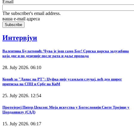
Email
The subscriber's email address.
ваша е-mail адреса
Интервјуи
Валентина Булатовић: Чува је још само Бог! Српска царска задужбина
која две и по деценије после рата и даље пропада
28. July 2026. 06:10
Ковић за "Данас на РТ": Џуфка није усамљен случај, већ део ширег
притиска на СПЦ и Србе на КиМ
25. July 2026. 12:54
Протојереј Питер Џексон: Моја искуства у Богословији Свете Тројице у
Џорданвилу (САД)
15. July 2026. 06:17