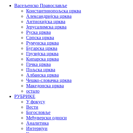
Васељенско Православље
Константинопољска црква
Александријска црква
Антиохијска црква
Јерусалимска црква
Руска црква
Српска црква
Румунска црква
Бугарска црква
Грузијска црква
Кипарска црква
Грчка црква
Пољска црква
Албанска црква
Чешко-словачка црква
Македонска црква
остало
РУБРИКЕ
У фокусу
Вести
Богословље
Међуверски односи
Аналитика
Интервјуи