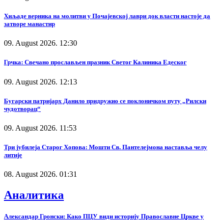
Хиљаде верника на молитви у Почајевској лаври док власти настоје да
затворе манастир
09. August 2026. 12:30
Грчка: Свечано прослављен празник Светог Калиника Едеског
09. August 2026. 12:13
Бугарски патријарх Данило придружио се поклоничком путу „Рилски
чудотворац“
09. August 2026. 11:53
Три јубилеја Старог Хопова: Мошти Св. Пантелејмона наставља челу
литије
08. August 2026. 01:31
Аналитика
Александар Гронски: Како ПЦУ види историју Православне Цркве у