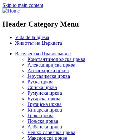
Skip to main content
Header Category Menu
Vida de la Iglesia
Животът на Църквата
Васељенско Православље
Константинопољска црква
Александријска црква
Антиохијска црква
Јерусалимска црква
Руска црква
Српска црква
Румунска црква
Бугарска црква
Грузијска црква
Кипарска црква
Грчка црква
Пољска црква
Албанска црква
Чешко-словачка црква
Македонска црква