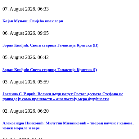
07. August 2026. 06:33
Бојан Муњин: Свијећа ипак гори
06. August 2026. 09:05
Зоран Кинђић: Света старица Галактија Критска (II)
05. August 2026. 06:42
Зоран Кинђић: Света старица Галактија Критска (I)
03. August 2026. 05:59
Јасмина С. Ћирић: Велики људи попут Светог деспота Стефана не
припадају само прошлости – они постају мера будућности
02. August 2026. 06:20
Александра Нинковић: Милутин Миланковић – творац научног канона,
човек морала и вере