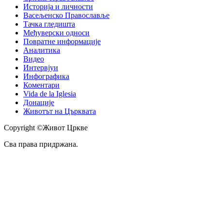
Историја и личности
Васељенско Православље
Тачка гледишта
Међуверски односи
Повратне информације
Аналитика
Видео
Интервјуи
Инфографика
Коментари
Vida de la Iglesia
Донације
Животът на Църквата
Copyright ©Живот Цркве
Сва права придржана.