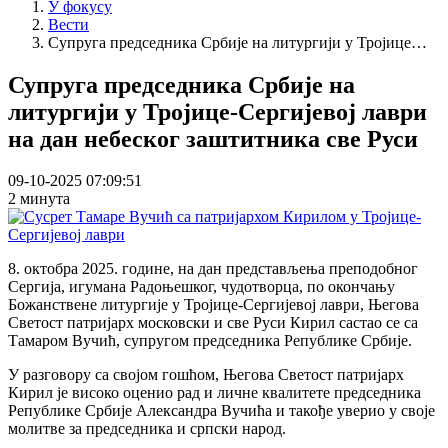
У фокусу
Вести
Супруга председника Србије на литургији у Тројице…
Супруга председника Србије на
литургији у Тројице-Сергијевој лаври
на дан небеског заштитника све Руси
09-10-2025 07:09:51
2 минута
8. октобра 2025. године, на дан представљења преподобног
Сергија, игумана Радоњешког, чудотворца, по окончању
Божанствене литургије у Тројице-Сергијевој лаври, Његова
Светост патријарх московски и све Руси Кирил састао се са
Тамаром Вучић, супругом председника Републике Србије.
У разговору са својом гошћом, Његова Светост патријарх
Кирил је високо оценио рад и личне квалитете председника
Републике Србије Александра Вучића и такође уверио у своје
молитве за председника и српски народ.