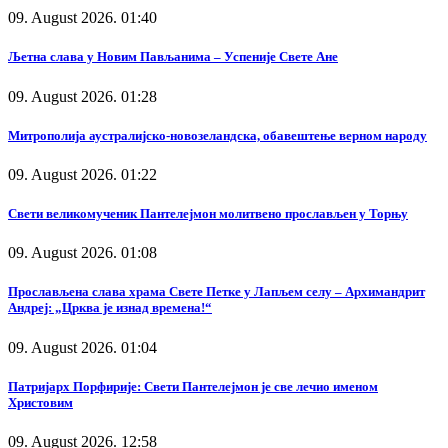
09. August 2026. 01:40
Љетна слава у Новим Пављанима – Успеније Свете Ане
09. August 2026. 01:28
Митрополија аустралијско-новозеландска, обавештење верном народу
09. August 2026. 01:22
Свети великомученик Пантелејмон молитвено прослављен у Торњу
09. August 2026. 01:08
Прослављена слава храма Свете Петке у Лапљем селу – Архимандрит
Андреј: „Црква је изнад времена!“
09. August 2026. 01:04
Патријарх Порфирије: Свети Пантелејмон је све лечио именом
Христовим
09. August 2026. 12:58