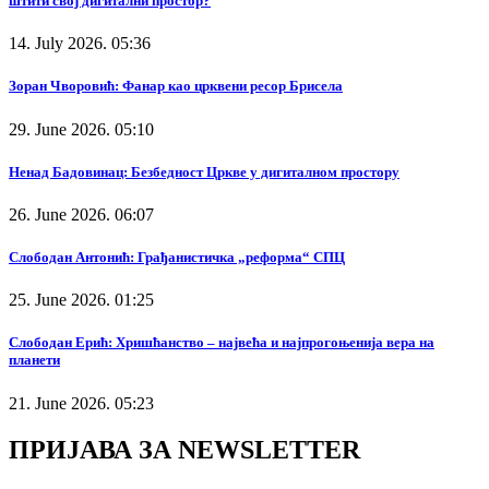
штити свој дигитални простор?
14. July 2026. 05:36
Зоран Чворовић: Фанар као црквени ресор Брисела
29. June 2026. 05:10
Ненад Бадовинац: Безбедност Цркве у дигиталном простору
26. June 2026. 06:07
Слободан Антонић: Грађанистичка „реформа“ СПЦ
25. June 2026. 01:25
Слободан Ерић: Хришћанство – највећа и најпрогоњенија вера на
планети
21. June 2026. 05:23
ПРИЈАВА ЗА NEWSLETTER