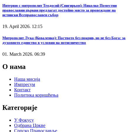
Интервю с митрополит Теодосий (Снигирьов): Няколко Поместни
православни църкви предлагат достойно място за провеждане на
истински Всеправославен събор
19. April 2026. 12:15
Митрополит Лука (Коваленко): Паството без покрив, но не без Бога: за
духовното единство в условия на потисничество
01. March 2026. 06:39
О нама
Наша мисија
Импресум
Контакт
Политика коришћења
Категорије
У Фокусу
Одбрана Цркве
Српско Православље