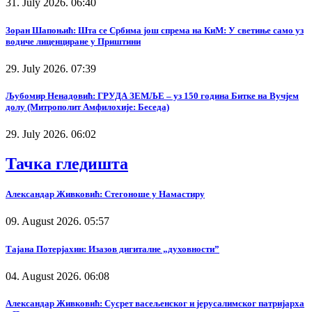
31. July 2026. 06:40
Зоран Шапоњић: Шта се Србима још спрема на КиМ: У светиње само уз
водиче лиценциране у Приштини
29. July 2026. 07:39
Љубомир Ненадовић: ГРУДА ЗЕМЉЕ – уз 150 година Битке на Вучјем
долу (Митрополит Амфилохије: Беседа)
29. July 2026. 06:02
Тачка гледишта
Александар Живковић: Стегоноше у Намастиру
09. August 2026. 05:57
Тајана Потерјахин: Изазов дигиталне „духовности”
04. August 2026. 06:08
Александар Живковић: Сусрет васељенског и јерусалимског патријарха