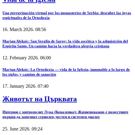
Una peregrinación virtual por los monasterios de Serbia: descubre las joyas
espirituales de la Ortodoxia
16. March 2026. 08:56
Marjan Aleksic: San Serafín de Sarov: la vida ascética y la adquisición del
Espíritu Santo. Un camino hacia la verdadera alegría cristiana
12. February 2026. 06:00
Marjan Aleksic: La Ortodoxia — vida de la Iglesia, inmutable a lo largo de
los siglos, y camino de sanación
17. January 2026. 07:40
Животът на Църквата
Интервю с митрополит Лука (Коваленко): Жизненоважно е поместните
църкви да започнат сериозен, честен и системен диалог
25. June 2026. 09:24