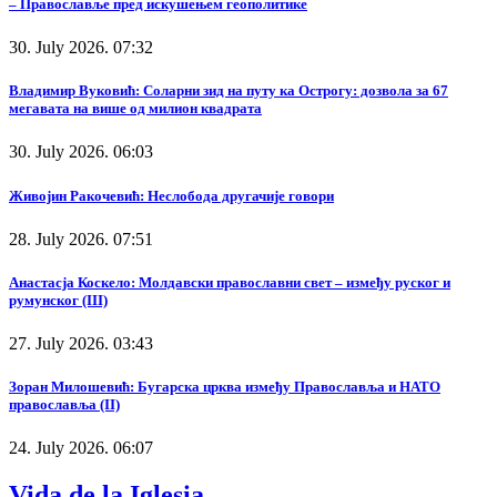
– Православље пред искушењем геополитике
30. July 2026. 07:32
Владимир Вуковић: Соларни зид на путу ка Острогу: дозвола за 67
мегавата на више од милион квадрата
30. July 2026. 06:03
Живојин Ракочевић: Неслобода другачије говори
28. July 2026. 07:51
Анастасја Коскело: Молдавски православни свет – између руског и
румунског (III)
27. July 2026. 03:43
Зоран Милошевић: Бугарска црква између Православља и НАТО
православља (II)
24. July 2026. 06:07
Vida de la Iglesia