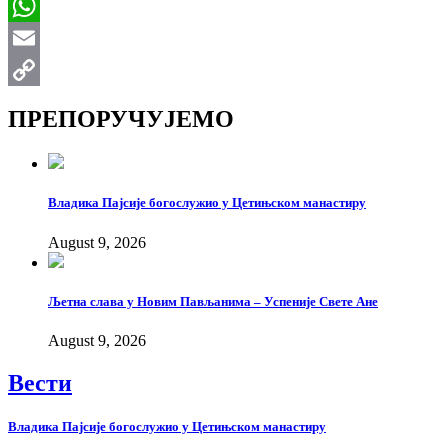
Viber
WhatsApp
Email
Copy
ПРЕПОРУЧУЈЕМО
Link
Владика Пајсије богослужио у Цетињском манастиру
August 9, 2026
Љетна слава у Новим Пављанима – Успеније Свете Ане
August 9, 2026
Вести
Владика Пајсије богослужио у Цетињском манастиру