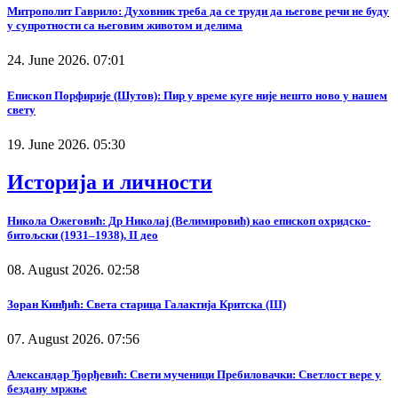
Митрополит Гаврило: Духовник треба да се труди да његове речи не буду
у супротности са његовим животом и делима
24. June 2026. 07:01
Епископ Порфирије (Шутов): Пир у време куге није нешто ново у нашем
свету
19. June 2026. 05:30
Историја и личности
Никола Ожеговић: Др Николај (Велимировић) као епископ охридско-
битољски (1931–1938), II део
08. August 2026. 02:58
Зоран Кинђић: Света старица Галактија Критска (III)
07. August 2026. 07:56
Александар Ђорђевић: Свети мученици Пребиловачки: Светлост вере у
бездану мржње