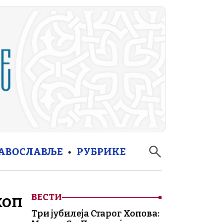
РАВОСЛАВЉЕ
РУБРИКЕ
коп
ВЕСТИ
Три јубилеја Старог Хопова: