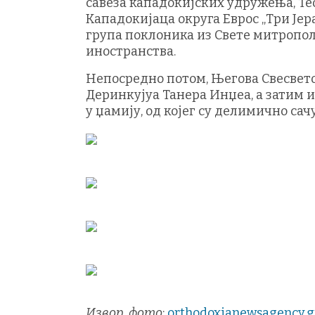
савеза кападокијских удружења, Т
Кападокијаца округа Еврос „Три Јер
група поклоника из Свете митропол
иностранства.
Непосредно потом, Његова Свесвет
Деринкујуа Танера Инџеа, а затим 
у џамију, од којег су делимично са
Извор, фото
:
orthodoxianewsagency.g