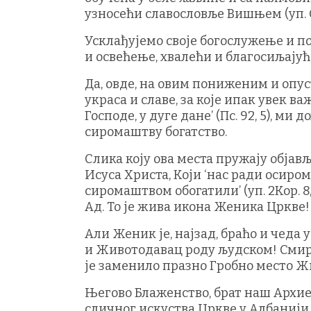
узносећи славословље Вишњем (уп. От
Усклађујемо своје богослужење и п
и освећење, хвалећи и благосиљајућ
Да, овде, на овим пониженим и опу
украса и славе, за које ипак увек в
Господе, у дуге дане’ (Пс. 92, 5), м
сиромаштву богатство.
Слика коју ова места пружају обја
Исуса Христа, Који ‘нас ради осиро
сиромаштвом обогатили’ (уп. 2Кор. 8
Ад. То је жива икона Женика Цркве!
Али Женик је, најзад, браћо и чеда 
и Животодавац роду људском! Смир
је заменило празно Гробно место Ж
Његово Блаженство, брат наш Архие
сличног искуства Цркве у Албанији 