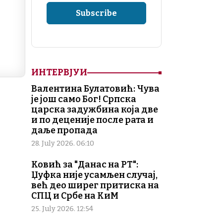
ИНТЕРВЈУИ
Валентина Булатовић: Чува
је још само Бог! Српска
царска задужбина која две
и по деценије после рата и
даље пропада
28. July 2026. 06:10
Ковић за "Данас на РТ":
Џуфка није усамљен случај,
већ део ширег притиска на
СПЦ и Србе на КиМ
25. July 2026. 12:54