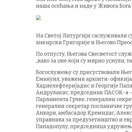
наша осећања и наде у Живога Бога 
На Светој Литургији саслуживали 
анкирски Григорије и Његово Прео
По отпусту, Његова Свесветост служи
„како за оне који су мирно уснули, т
Богослужењу су присуствовали Ње
Емануил, уважени архонти-офикија
Хаџиелефтеријадис и Георгије Папа
Андрулакис, председник ПАСОК-а – 
Парламента Грчке, генерални секр
генерални секретар посланичке гру
Анкари, амбасадор Кремидас, Алек
управника за предузетништво и евр
Пападопулу, председница удружења