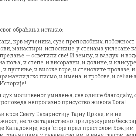
 свог обраћања истакао:
таца, крв мученика, сузе преподобних, побожност
ови, манастири, испоснице, у стенама уклесане к
редање — осветили све! И земљу, и ваздух, и воде
на поља’, и степе, и висоравни, и долине, и клисуре
 и пустиње, и високе горе, и стеновите пролазе, и
араманлидско писмо, и имена, и гробове, и сећања
Историје!
и дух молитвеног умилења, све одише благодаћу, 
 проповеда непролазно присуство живога Бога!
и кроз Свету Евхаристију Тајну Цркве, ми не
жност, него се тајанствено придружујемо бескра
е Кападокије, која ‘стоје пред престолом Божјим
м гранчицама у рукама својим, и вичу гласом вел