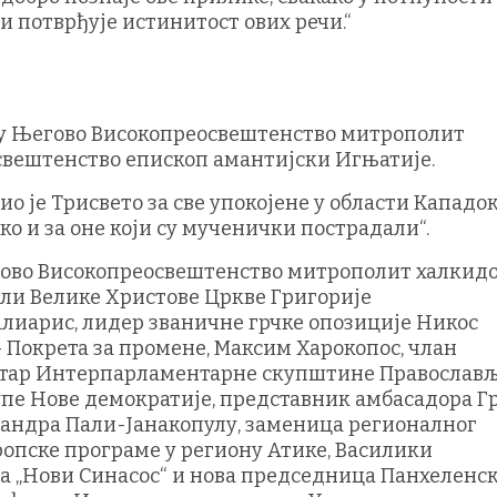
и потврђује истинитост ових речи.“
су Његово Високопреосвештенство митрополит
свештенство епископ амантијски Игњатије.
о је Трисвето за све упокојене у области Кападок
ако и за оне који су мученички пострадали“.
гово Високопреосвештенство митрополит халкид
ли Велике Христове Цркве Григорије
лиарис, лидер званичне грчке опозиције Никос
Покрета за промене, Максим Харокопос, члан
етар Интерпарламентарне скупштине Православљ
пе Нове демократије, представник амбасадора Гр
сандра Пали-Јанакопулу, заменица регионалног
опске програме у региону Атике, Василики
 „Нови Синасос“ и нова председница Панхеленск