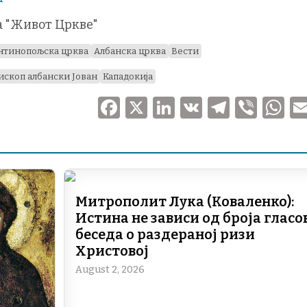
а "Живот Цркве"
нтинопољска црква
Албанска црква
Вести
ископ албански Јован
Кападокија
F
X
Li
V
T
V
a
n
K
el
ib
h
c
k
e
er
at
e
e
gr
s
b
dI
a
A
Митрополит Лука (Коваленко):
o
n
m
p
Истина не зависи од броја гласов
o
p
беседа о раздераној ризи
Христовој
k
August 2, 2026