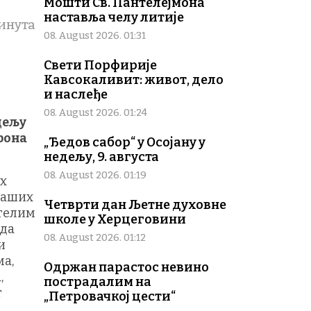
Мошти Св. Пантелејмона
наставља челу литије
инута
08. August 2026. 01:31
Свети Порфирије
Кавсокаливит: живот, дело
и наслеђе
08. August 2026. 01:24
дељу
ирона
„Ђедов сабор“ у Осојану у
недељу, 9. августа
08. August 2026. 01:19
их
 наших
Четврти дан Љетне духовне
стелим
школе у Херцеговини
 да
08. August 2026. 01:12
и
ма,
Одржан парастос невино
,
пострадалим на
т
„Петровачкој цести“