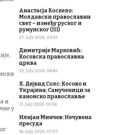
Анастасја Коскело:
Молдавски православни
свет – између руског и
румунског (III)
27. July 2026. 03:43
Димитрије Марковић:
ије,
Косовска православна
црква
22. July 2026. 04:45
онски
Х. Дејвид Солс: Косово и
Украјина: Самученици за
канонско православље
а и
21. July 2026. 05:58
чке у
Илијан Минчев: Нечувена
пресуда
ог
16. July 2026. 07:07