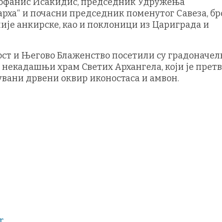
еофанис Исакидис, председник Удружења
арха“ и почасни председник поменутог Савеза, бр
ије анкирске, као и поклоници из Цариграда и
ост и Његово Блаженство посетили су градоначе
и некадашњи храм Светих Архангела, који је прет
чувани дрвени оквир иконостаса и амвон.
r