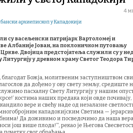
4 м
ли су васељенски патријарх Вартоломеј и
ве Албаније Јован, на поклоничком путовању
Цркве. Двојица предстојатеља служили су у не
ету Литургију у древном храму Светог Теодора Т
, благодат Божја, молитвеним заступништвом св
лагослов да дођемо у ову свету земљу, средиште
 служимо пасхалну Свету Литургију у нашим опу
крсе!’ костима наших предака који овде почивају,
кандило вере и свећу наде од незалазне светлост
 многобројним кападокијским Светима — јерарси
нима! Да доживимо и посведочимо да наша вера
носи још више плода!’“, рекао је Његова Свесветос
а почетку свог обраћања.