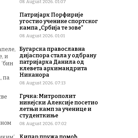
08. August 2026. 01:07
Патријарх Порфирије
угостио ученике спортског
кампа „Србија те зове”
08. August 2026. 01:01
Бугарска православна
апеле,
дијаспора стала у одбрану
, и
патријарха Данила од
 ‘бин
клевета архимандрита
Никанора
, па
08. August 2026. 07:13
Грчка: Митрополит
све
никејски Алексије посетио
летњи камп за ученице и
студенткиње
јном
08. August 2026. 07:02
Кипар пружа помоћ
иким’,