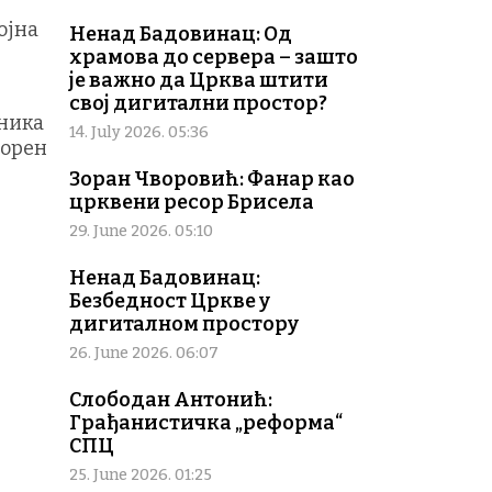
ојна
Ненад Бадовинац: Од
храмова до сервера – зашто
је важно да Црква штити
свој дигитални простор?
лника
14. July 2026. 05:36
ворен
Зоран Чворовић: Фанар као
црквени ресор Брисела
29. June 2026. 05:10
Ненад Бадовинац:
Безбедност Цркве у
дигиталном простору
26. June 2026. 06:07
Слободан Антонић:
Грађанистичка „реформа“
СПЦ
25. June 2026. 01:25