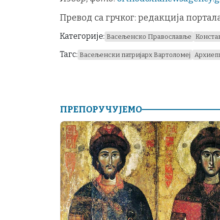
Превод са грчког: редакција портал
Категорије:
Васељенско Православље
Конста
Тагс:
Васељенски патријарх Вартоломеј
Архиеп
ПРЕПОРУЧУЈЕМО