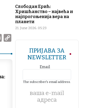
Слободан Ерић:
Хришћанство – највећа и
најпрогоњенија вера на
планети
21. June 2026. 05:23
W
E
C
m
o
ПРИЈАВА ЗА
ai
p
NEWSLETTER
l
y
Li
Email
n
а:
k
The subscriber's email address.
ваша е-mail
адреса