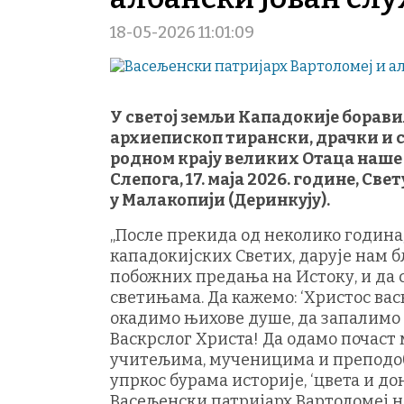
18-05-2026 11:01:09
У светој земљи Кападокије борави
архиепископ тирански, драчки и с
родном крају великих Отаца наше 
Слепога, 17. маја 2026. године, Св
у Малакопији (Деринкују).
„После прекида од неколико година
кападокијских Светих, дарује нам б
побожних предања на Истоку, и да
светињама. Да кажемо: ‘Христос вас
окадимо њихове душе, да запалимо 
Васкрслог Христа! Да одамо почаст
учитељима, мученицима и преподоб
упркос бурама историје, ‘цвета и до
Васељенски патријарх Вартоломеј н