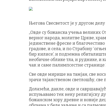
Његова Свесветост је у другом делу
„Овде су божанска учења великих О
верног народа, молитве Цркве, храм
јединствене фреске и благочестиво п
градове, и села, и по Страбону ‘огње
бир килисе’, и подземна обиталишта,
необичне облике тла, и руднике, и к
чак и саме палимпсестне странице 
Све овде мирише на тамјан, све нос
зрачи тајанственом светлошћу, све
Долазећи, дакле, овде и савршавајућ
испуњавамо тек неку религијску ду
божанском хору древне и новије дец
обучена у беле хаљине и са палмови