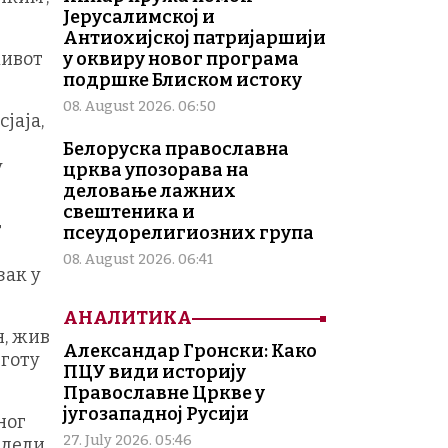
Јерусалимској и
Антиохијској патријаршији
живот
у оквиру новог програма
подршке Блиском истоку
08. August 2026. 06:50
јаја,
Белоруска православна
у
црква упозорава на
деловање лажних
свештеника и
г
псеудорелигиозних група
08. August 2026. 06:41
зак у
АНАЛИТИКА
н, жив
Александар Гронски: Како
лготу
ПЦУ види историју
Православне Цркве у
југозападној Русији
ног
27. July 2026. 05:46
 дели