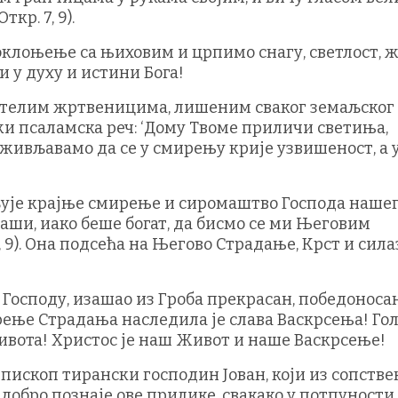
кр. 7, 9).
оклоњење са њиховим и црпимо снагу, светлост, 
и у духу и истини Бога!
стелим жртвеницима, лишеним сваког земаљског с
ажи псаламска реч: ‘Дому Твоме приличи светиња,
и доживљавамо да се у смирењу крије узвишеност, а 
вљује крајње смирење и сиромаштво Господа наше
маши, иако беше богат, да бисмо се ми Његовим
, 9). Она подсећа на Његово Страдање, Крст и сила
у Господу, изашао из Гроба прекрасан, победоноса
ење Страдања наследила је слава Васкрсења! Го
ивота! Христос је наш Живот и наше Васкрсење!
пископ тирански господин Јован, који из сопстве
добро познаје ове прилике, свакако у потпуности