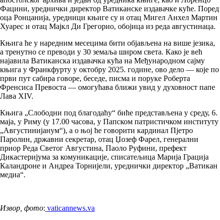
Фацини, уреднички директор Ватиканске издавачке куће. Поред
оца Ронцанија, уредници књиге су и отац Мигел Анхел Мартин
Хуарес и отац Мајкл Ди Грегорио, обојица из реда августинаца.
Књига ће у наредним месецима бити објављена на више језика,
а тренутно се преводи у 30 земаља широм света. Како је већ
најавила Ватиканска издавачка кућа на Међународном сајму
књига у Франкфурту у октобру 2025. године, ово дело — које по
први пут сабира говоре, беседе, писма и поруке Роберта
Френсиса Превоста — омогућава ближи увид у духовност папе
Лава XIV.
Књига „Слободни под благодаћу“ биће представљена у среду, 6.
маја, у Риму (у 17.00 часова, у Папском патристичком институту
„Августинијанум“), а о њој ће говорити кардинал Пјетро
Паролин, државни секретар, отац Џозеф Фарел, генерални
приор Реда Светог Августина, Паоло Руфини, префект
Дикастеријума за комуникације, списатељица Марија Грација
Каландроне и Андреа Торнијели, уреднички директор „Ватикан
медиа“.
Извор, фото
:
vaticannews.va