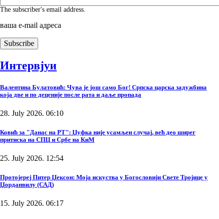
The subscriber's email address.
ваша е-mail адреса
Интервјуи
Валентина Булатовић: Чува је још само Бог! Српска царска задужбина
која две и по деценије после рата и даље пропада
28. July 2026. 06:10
Ковић за "Данас на РТ": Џуфка није усамљен случај, већ део ширег
притиска на СПЦ и Србе на КиМ
25. July 2026. 12:54
Протојереј Питер Џексон: Моја искуства у Богословији Свете Тројице у
Џорданвилу (САД)
15. July 2026. 06:17