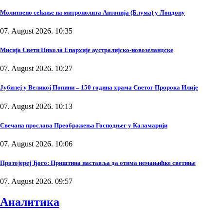
Молитвено сећање на митрополита Антонија (Блума) у Лондону
07. August 2026. 10:35
Мисија Свети Никола Епархије аустралијско-новозеландске
07. August 2026. 10:27
Јубилеј у Великој Попини – 150 година храма Светог Пророка Илије
07. August 2026. 10:13
Свечана прослава Преображења Господњег у Каламарији
07. August 2026. 10:06
Протојереј Ђого: Приштина наставља да отима немањићке светиње
07. August 2026. 09:57
Аналитика