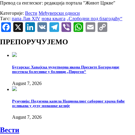
Превод са енглеског: редакција портала "Живот Цркве"
Категорије:
Вести
Међуверски односи
Тагс:
папа Лав XIV
нова књига
„Слободни под благодаћу“
Facebook
X
LinkedIn
VK
Telegram
Viber
WhatsApp
Email
Copy
Link
ПРЕПОРУЧУЈЕМО
Бугарска: Хавајска чудотворна икона Пресвете Богородице
посетила болеснике у болници „Пирогов“
August 7, 2026
Румунија: Подземна капела Националног саборног храма биће
осликана у духу монашке келије
August 7, 2026
Вести