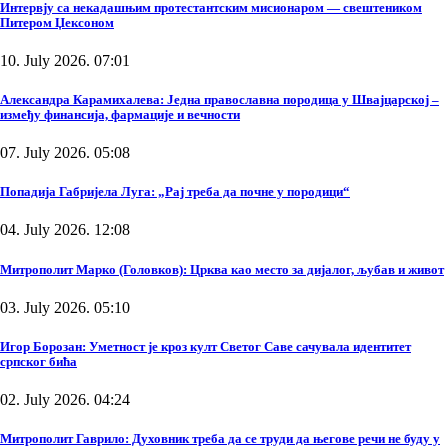
Интервју са некадашњим протестантским мисионаром — свештеником
Питером Џексоном
10. July 2026. 07:01
Александра Карамихалева: Једна православна породица у Швајцарској –
између финансија, фармације и вечности
07. July 2026. 05:08
Попадија Габријела Луга: „Рај треба да почне у породици“
04. July 2026. 12:08
Митрополит Марко (Головков): Црква као место за дијалог, љубав и живот
03. July 2026. 05:10
Игор Борозан: Уметност је кроз култ Светог Саве сачувала идентитет
српског бића
02. July 2026. 04:24
Митрополит Гаврило: Духовник треба да се труди да његове речи не буду у