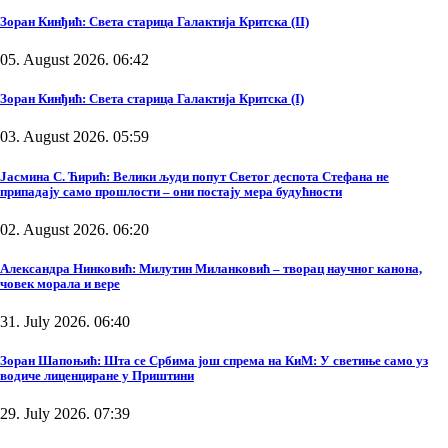
Зоран Кинђић: Света старица Галактија Критска (II)
05. August 2026. 06:42
Зоран Кинђић: Света старица Галактија Критска (I)
03. August 2026. 05:59
Јасмина С. Ћирић: Велики људи попут Светог деспота Стефана не
припадају само прошлости – они постају мера будућности
02. August 2026. 06:20
Александра Нинковић: Милутин Миланковић – творац научног канона,
човек морала и вере
31. July 2026. 06:40
Зоран Шапоњић: Шта се Србима још спрема на КиМ: У светиње само уз
водиче лиценциране у Приштини
29. July 2026. 07:39