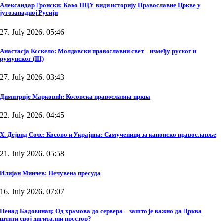
Александар Гронски: Како ПЦУ види историју Православне Цркве у
југозападној Русији
27. July 2026. 05:46
Анастасја Коскело: Молдавски православни свет – између руског и
румунског (III)
27. July 2026. 03:43
Димитрије Марковић: Косовска православна црква
22. July 2026. 04:45
Х. Дејвид Солс: Косово и Украјина: Самученици за канонско православље
21. July 2026. 05:58
Илијан Минчев: Нечувена пресуда
16. July 2026. 07:07
Ненад Бадовинац: Од храмова до сервера – зашто је важно да Црква
штити свој дигитални простор?