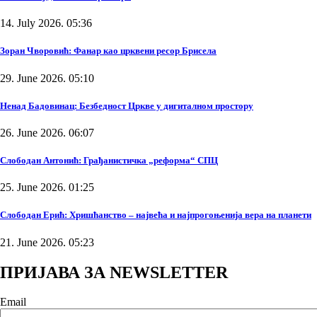
14. July 2026. 05:36
Зоран Чворовић: Фанар као црквени ресор Брисела
29. June 2026. 05:10
Ненад Бадовинац: Безбедност Цркве у дигиталном простору
26. June 2026. 06:07
Слободан Антонић: Грађанистичка „реформа“ СПЦ
25. June 2026. 01:25
Слободан Ерић: Хришћанство – највећа и најпрогоњенија вера на планети
21. June 2026. 05:23
ПРИЈАВА ЗА NEWSLETTER
Email