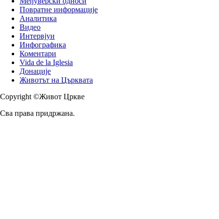
Међуверски односи
Повратне информације
Аналитика
Видео
Интервјуи
Инфографика
Коментари
Vida de la Iglesia
Донације
Животът на Църквата
Copyright ©Живот Цркве
Сва права придржана.