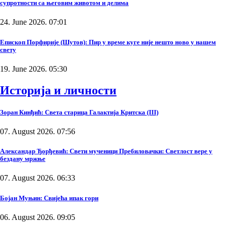
супротности са његовим животом и делима
24. June 2026. 07:01
Епископ Порфирије (Шутов): Пир у време куге није нешто ново у нашем
свету
19. June 2026. 05:30
Историја и личности
Зоран Кинђић: Света старица Галактија Критска (III)
07. August 2026. 07:56
Александар Ђорђевић: Свети мученици Пребиловачки: Светлост вере у
бездану мржње
07. August 2026. 06:33
Бојан Муњин: Свијећа ипак гори
06. August 2026. 09:05