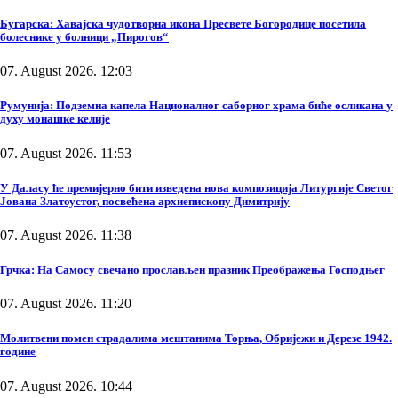
Бугарска: Хавајска чудотворна икона Пресвете Богородице посетила
болеснике у болници „Пирогов“
07. August 2026. 12:03
Румунија: Подземна капела Националног саборног храма биће осликана у
духу монашке келије
07. August 2026. 11:53
У Даласу ће премијерно бити изведена нова композиција Литургије Светог
Јована Златоустог, посвећена архиепископу Димитрију
07. August 2026. 11:38
Грчка: На Самосу свечано прослављен празник Преображења Господњег
07. August 2026. 11:20
Молитвени помен страдалима мештанима Торња, Обријежи и Дерезе 1942.
године
07. August 2026. 10:44