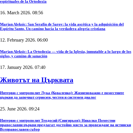
espirituales de la Ortodoxia
16. March 2026. 08:56
Marjan Aleksic: San Serafín de Sarov: la vida ascética y la adquisición del
Espíritu Santo. Un camino hacia la verdadera alegría cristiana
12. February 2026. 06:00
Marjan Aleksic: La Ortodoxia — vida de la Iglesia, inmutable a lo largo de los
siglos, y camino de sanación
17. January 2026. 07:40
Животът на Църквата
Интервю с митрополит Лука (Коваленко): Жизненоважно е поместните
църкви да започнат сериозен, честен и системен диалог
25. June 2026. 09:24
Интервю с митрополит Теодосий (Снигирьов): Няколко Поместни
православни църкви предлагат достойно място за провеждане на истински
Всеправославен събор