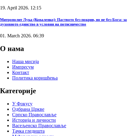
19. April 2026. 12:15
Митрополит Лука (Коваленко): Паството без покрив, но не без Бога: за
духовното единство в условия на потисничество
01. March 2026. 06:39
О нама
Наша мисија
Импресум
Контакт
Политика коришћења
Категорије
У Фокусу
Одбрана Цркве
Српско Православље
Историја и личности
Васељенско Православље
Тачка гледишта