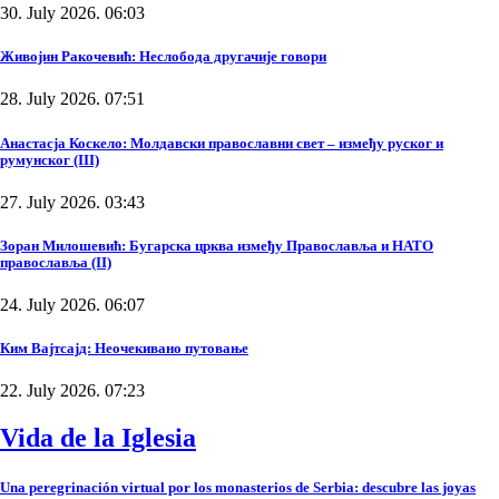
30. July 2026. 06:03
Живојин Ракочевић: Неслобода другачије говори
28. July 2026. 07:51
Анастасја Коскело: Молдавски православни свет – између руског и
румунског (III)
27. July 2026. 03:43
Зоран Милошевић: Бугарска црква између Православља и НАТО
православља (II)
24. July 2026. 06:07
Ким Вајтсајд: Неочекивано путовање
22. July 2026. 07:23
Vida de la Iglesia
Una peregrinación virtual por los monasterios de Serbia: descubre las joyas