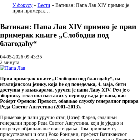
У фокусу
Вести
Ватикан: Папа Лав XIV примио је
први примерак…
Breadcrumb
Ватикан: Папа Лав XIV примио је први
примерак књиге „Слободни под
благодаћу“
04-05-2026 09:43:35
2 минута
Први примерак књиге „Слободни под благодаћу“, на
италијанском језику, која ће од понедељка, 4. маја, бити
доступна у књижарама, уручен је папи Лаву XIV. Реч је о
зборнику текстова насталих у периоду када је папа, као
Роберт Френсис Превост, обављао службу генералног приора
Реда Светог Августина (2001–2013).
Примерак је папи уручио отац Џозеф Фарел, садашњи
генерални приор Реда Светог Августина, који је уједно и
покренуо објављивање овог издања. Том приликом су
присуствовали и отац Роко Ронцани, префект Ватиканског
апостолског архива и један од уредника књиге, као и Лоренцо