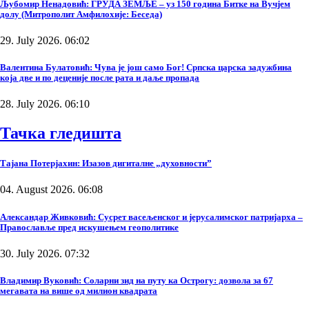
Љубомир Ненадовић: ГРУДА ЗЕМЉЕ – уз 150 година Битке на Вучјем
долу (Митрополит Амфилохије: Беседа)
29. July 2026. 06:02
Валентина Булатовић: Чува је још само Бог! Српска царска задужбина
која две и по деценије после рата и даље пропада
28. July 2026. 06:10
Тачка гледишта
Тајана Потерјахин: Изазов дигиталне „духовности”
04. August 2026. 06:08
Александар Живковић: Сусрет васељенског и јерусалимског патријарха –
Православље пред искушењем геополитике
30. July 2026. 07:32
Владимир Вуковић: Соларни зид на путу ка Острогу: дозвола за 67
мегавата на више од милион квадрата