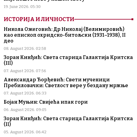
19. June 2026. 05:30
ИСТОРИЈА И ЛИЧНОСТИ
Никола Ожеговић: Др Николај (Велимировић)
као епископ охридско-битољски (1931–1938), II
део
08. August 2026. 02:58
Зоран Кинђић: Света старица Галактија Критска
(III)
07. August 2026. 07:56
Александар Ђорђевић: Свети мученици
Пребиловачки: Светлост вере у бездану мржње
07. August 2026. 06:33
Бојан Муњин: Свијећа ипак гори
06. August 2026. 09:05
Зоран Кинђић: Света старица Галактија Критска
(II)
05. August 2026. 06:42