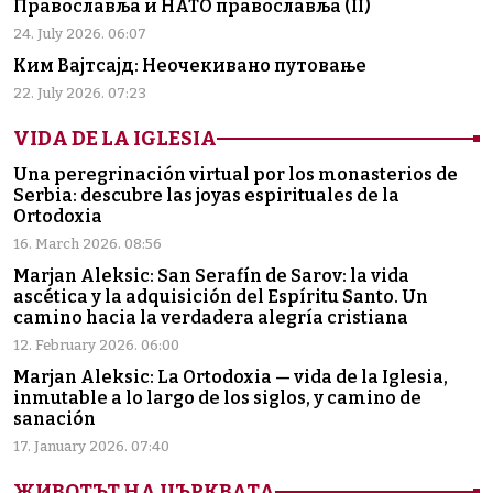
Православља и НАТО православља (II)
24. July 2026. 06:07
Ким Вајтсајд: Неочекивано путовање
22. July 2026. 07:23
VIDA DE LA IGLESIA
Una peregrinación virtual por los monasterios de
Serbia: descubre las joyas espirituales de la
Ortodoxia
16. March 2026. 08:56
Marjan Aleksic: San Serafín de Sarov: la vida
ascética y la adquisición del Espíritu Santo. Un
camino hacia la verdadera alegría cristiana
12. February 2026. 06:00
Marjan Aleksic: La Ortodoxia — vida de la Iglesia,
inmutable a lo largo de los siglos, y camino de
sanación
17. January 2026. 07:40
ЖИВОТЪТ НА ЦЪРКВАТА