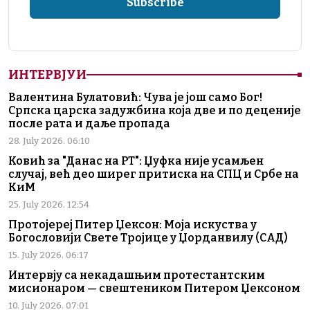
ИНТЕРВЈУИ
Валентина Булатовић: Чува је још само Бог!
Српска царска задужбина која две и по деценије
после рата и даље пропада
28. July 2026. 06:10
Ковић за "Данас на РТ": Џуфка није усамљен
случај, већ део ширег притиска на СПЦ и Србе на
КиМ
25. July 2026. 12:54
Протојереј Питер Џексон: Моја искуства у
Богословији Свете Тројице у Џорданвилу (САД)
15. July 2026. 06:17
Интервју са некадашњим протестантским
мисионаром — свештеником Питером Џексоном
10. July 2026. 07:01