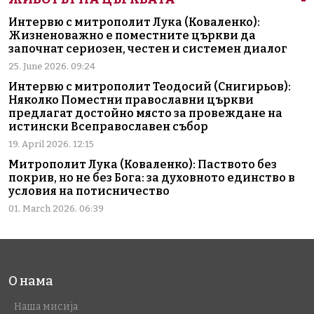
Интервю с митрополит Лука (Коваленко):
Жизненоважно е поместните църкви да
започнат сериозен, честен и системен диалог
25. June 2026. 09:24
Интервю с митрополит Теодосий (Снигирьов):
Няколко Поместни православни църкви
предлагат достойно място за провеждане на
истински Всеправославен събор
19. April 2026. 12:15
Митрополит Лука (Коваленко): Паството без
покрив, но не без Бога: за духовното единство в
условия на потисничество
01. March 2026. 06:39
О нама
Наша мисија