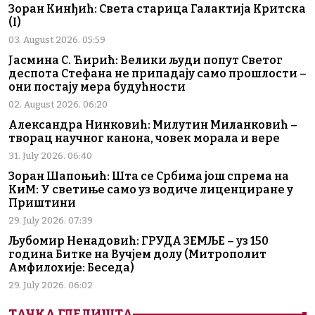
Зоран Кинђић: Света старица Галактија Критска
(I)
03. August 2026. 05:59
Јасмина С. Ћирић: Велики људи попут Светог
деспота Стефана не припадају само прошлости –
они постају мера будућности
02. August 2026. 06:20
Александра Нинковић: Милутин Миланковић –
творац научног канона, човек морала и вере
31. July 2026. 06:40
Зоран Шапоњић: Шта се Србима још спрема на
КиМ: У светиње само уз водиче лиценциране у
Приштини
29. July 2026. 07:39
Љубомир Ненадовић: ГРУДА ЗЕМЉЕ – уз 150
година Битке на Вучјем долу (Митрополит
Амфилохије: Беседа)
29. July 2026. 06:02
ТАЧКА ГЛЕДИШТА