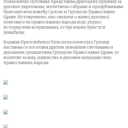
Поклоничко путовање представља драгоцену прилику за
духовно укрепљење, молитвено сабрање и продубљивање
братских веза између Српске и Грузијске Православне
Цркве. Истовремено, оно сведочи о живој духовној
повезаности православних народа који, упркос
историјским искушењима, остају верни Христу и
Јеванђељу.
Боравак Преосвећеног Епископа Алексеја у Грузији
наставља се посетама другим значајним светињама и
духовним средиштима Грузијске Православне Цркве, уз
молитве за мир, јединство и духовни напредак свих
православних народа.