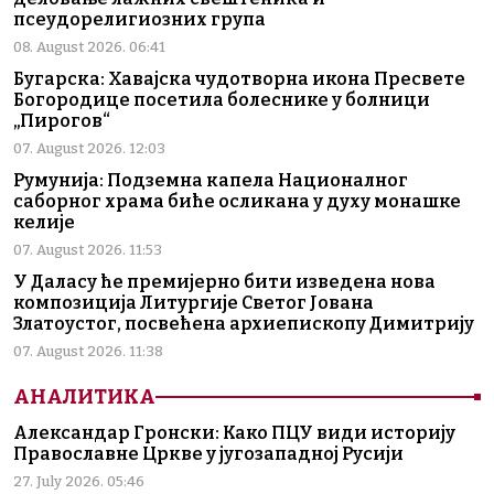
псеудорелигиозних група
08. August 2026. 06:41
Бугарска: Хавајска чудотворна икона Пресвете
Богородице посетила болеснике у болници
„Пирогов“
07. August 2026. 12:03
Румунија: Подземна капела Националног
саборног храма биће осликана у духу монашке
келије
07. August 2026. 11:53
У Даласу ће премијерно бити изведена нова
композиција Литургије Светог Јована
Златоустог, посвећена архиепископу Димитрију
07. August 2026. 11:38
АНАЛИТИКА
Александар Гронски: Како ПЦУ види историју
Православне Цркве у југозападној Русији
27. July 2026. 05:46