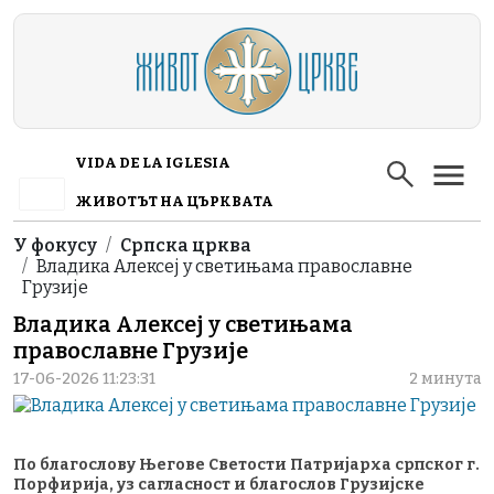
Skip to main content
VIDA DE LA IGLESIA
ЖИВОТЪТ НА ЦЪРКВАТА
Breadcrumb
У фокусу
Српска црква
Владика Алексеј у светињама православне
Грузије
Владика Алексеј у светињама
православне Грузије
17-06-2026 11:23:31
2 минута
По благослову Његове Светости Патријарха српског г.
Порфирија, уз сагласност и благослов Грузијске