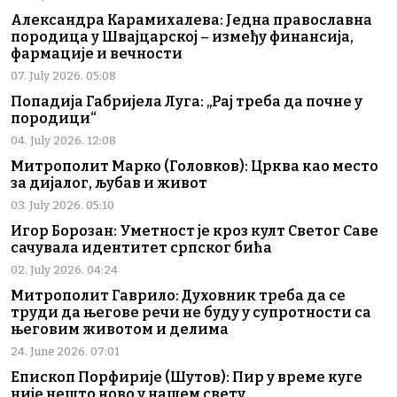
Александра Карамихалева: Једна православна
породица у Швајцарској – између финансија,
фармације и вечности
07. July 2026. 05:08
Попадија Габријела Луга: „Рај треба да почне у
породици“
04. July 2026. 12:08
Митрополит Марко (Головков): Црква као место
за дијалог, љубав и живот
03. July 2026. 05:10
Игор Борозан: Уметност је кроз култ Светог Саве
сачувала идентитет српског бића
02. July 2026. 04:24
Митрополит Гаврило: Духовник треба да се
труди да његове речи не буду у супротности са
његовим животом и делима
24. June 2026. 07:01
Епископ Порфирије (Шутов): Пир у време куге
није нешто ново у нашем свету