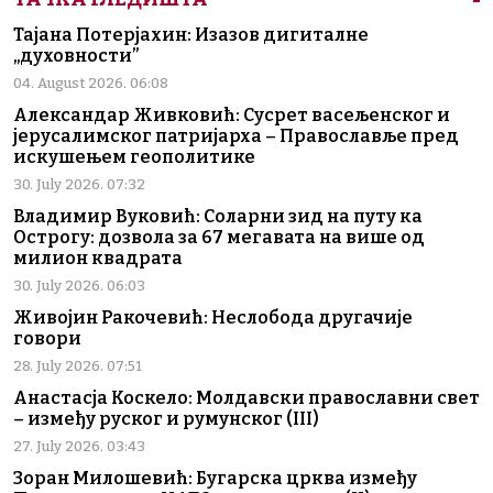
Тајана Потерјахин: Изазов дигиталне
„духовности”
04. August 2026. 06:08
Александар Живковић: Сусрет васељенског и
јерусалимског патријарха – Православље пред
искушењем геополитике
30. July 2026. 07:32
Владимир Вуковић: Соларни зид на путу ка
Острогу: дозвола за 67 мегавата на више од
милион квадрата
30. July 2026. 06:03
Живојин Ракочевић: Неслобода другачије
говори
28. July 2026. 07:51
Анастасја Коскело: Молдавски православни свет
– између руског и румунског (III)
27. July 2026. 03:43
Зоран Милошевић: Бугарска црква између