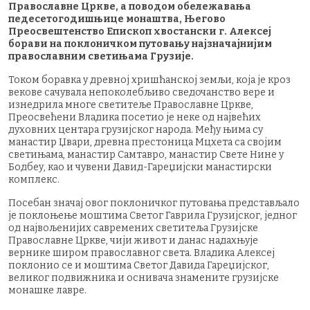
Православне Цркве, а поводом обележавања
педесетогодишњице монаштва, Његово
Преосвештенство Епископ хвостански г. Алексеј
борави на поклоничком путовању најзначајнијим
православним светињама Грузије.
Током боравка у древној хришћанској земљи, која је кроз
векове сачувала непоколебљиво сведочанство вере и
изнедрила многе светитеље Православне Цркве,
Преосвећени Владика посетио је неке од највећих
духовних центара грузијског народа. Међу њима су
манастир Џвари, древна престоница Мцхета са својим
светињама, манастир Самтавро, манастир Свете Нине у
Бодбеу, као и чувени Давид-Гареџијски манастирски
комплекс.
Посебан значај овог поклоничког путовања представљало
је поклоњење моштима Светог Гаврила Грузијског, једног
од највољенијих савремених светитеља Грузијске
Православне Цркве, чији живот и данас надахњује
вернике широм православног света. Владика Алексеј
поклонио се и моштима Светог Давида Гареџијског,
великог подвижника и оснивача знамените грузијске
монашке лавре.