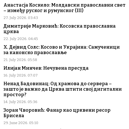
Анастасја Коскело: Молдавски православни свет
– између руског и румунског (III)
27. July 2026. 03:43
Димитрије Марковић: Косовска православна
црква
22. July 2026. 04:45
Х. Дејвид Солс: Косово и Украјина: Самученици
за канонско православље
21. July 2026. 05:58
Илијан Минчев: Нечувена пресуда
16. July 2026. 07:07
Ненад Бадовинац: Од храмова до сервера –
зашто је важно да Црква штити свој дигитални
простор?
14. July 2026. 05:36
Зоран Чворовић: Фанар као црквени ресор
Брисела
29. June 2026. 05:10