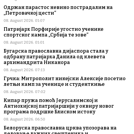
Одржан парастос невино пострадалим на
„Петровачкој цести“
08. August 2026. 01:07
Патријарх Порфирије угостио ученике
спортског кампа „Србија те зове”
08. August 2026. 01:01
Бугарска православна дијаспора стала у
одбрану патријарха Данила од клевета
архимандрита Никанора
08. August 2026. 07:13
Грчка: Митрополит никејски Алексије посетио
летњи камп за ученице и студенткиње
08. August 2026. 07:02
Кипар пружа помоћ Јерусалимској и
Антиохијској патријаршији у оквиру новог
програма подршке Блиском истоку
08. August 2026. 06:50
Белоруска православна црква упозорава на
деловање лажних свештеника и