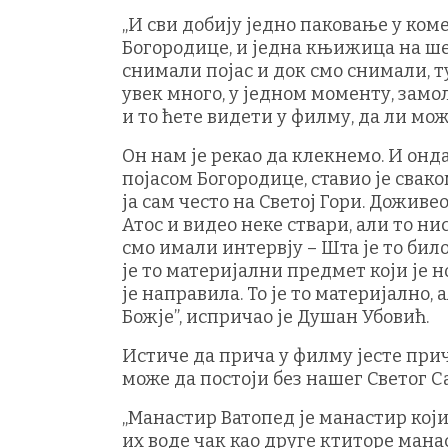
„И сви добију једно паковање у коме
Богородице, и једна књижица на шес
снимали појас и док смо снимали, ту
увек много, у једном моменту, замол
и то ћете видети у филму, да ли мож
Он нам је рекао да клекнемо. И онда
појасом Богородице, ставио је свако
ја сам често на Светој Гори. Доживе
Атос и видео неке ствари, али то н
смо имали интервју – Шта је то било?
је то материјални предмет који је н
је направила. То је то материјално,
Божје”, испричао је Душан Убовић.
Истиче да прича у филму јесте прича
може да постоји без нашег Светог С
„Манастир Ватопед је манастир који
их воде чак као друге ктиторе мана