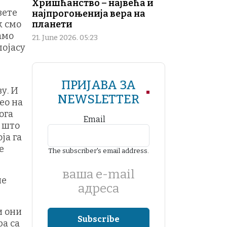
Хришћанство – највећа и
вете
најпрогоњенија вера на
к смо
планети
амо
21. June 2026. 05:23
појасу
ПРИЈАВА ЗА
у. И
NEWSLETTER
ео на
ога
Email
о што
ја га
е
The subscriber's email address.
ваша е-mail
не
адреса
и они
ра са