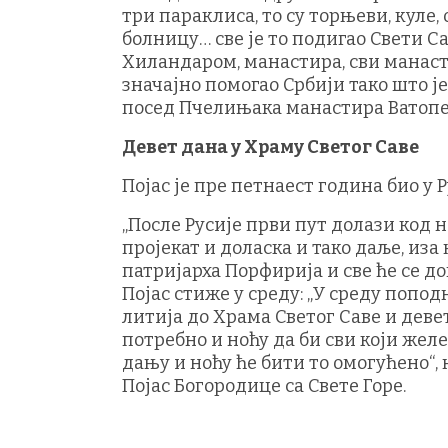
три параклиса, то су торњеви, куле,
болницу… све је то подигао Свети Са
Хиландаром, манастира, сви манасти
значајно помогао Србији тако што ј
посед Пчелињака манастира Ватопед“
Девет дана у Храму Светог Саве
Појас је пре петнаест година био у Ру
„После Русије први пут долази код н
пројекат и доласка и тако даље, иза
патријарха Порфирија и све ће се до
Појас стиже у среду: „У среду попод
литија до Храма Светог Саве и девет
потребно и ноћу да би сви који желе 
дању и ноћу ће бити то омогућено“,
Појас Богородице са Свете Горе.