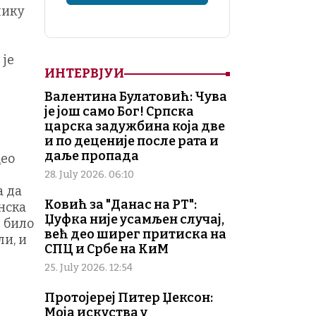
лику
 је
ИНТЕРВЈУИ
Валентина Булатовић: Чува
је још само Бог! Српска
царска задужбина која две
и по деценије после рата и
даље пропада
цео
28. July 2026. 06:10
а да
Ковић за "Данас на РТ":
анска
Џуфка није усамљен случај,
е било
већ део ширег притиска на
ли, и
СПЦ и Србе на КиМ
е
25. July 2026. 12:54
Протојереј Питер Џексон:
Моја искуства у