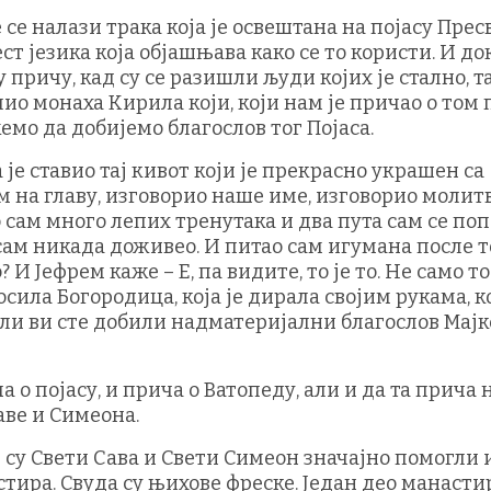
 се налази трака која је освештана на појасу Прес
т језика која објашњава како се то користи. И до
 причу, кад су се разишли људи којих је стално, т
ио монаха Кирила који, који нам је причао о том 
емо да добијемо благослов тог Појаса.
 је ставио тај кивот који је прекрасно украшен са
м на главу, изговорио наше име, изговорио молитв
о сам много лепих тренутака и два пута сам се поп
исам никада доживео. И питао сам игумана после т
 И Јефрем каже – Е, па видите, то је то. Не само т
осила Богородица, која је дирала својим рукама, ко
 али ви сте добили надматеријални благослов Мајк
 о појасу, и прича о Ватопеду, али и да та прича 
аве и Симеона.
 су Свети Сава и Свети Симеон значајно помогли 
стира. Свуда су њихове фреске. Један део манасти