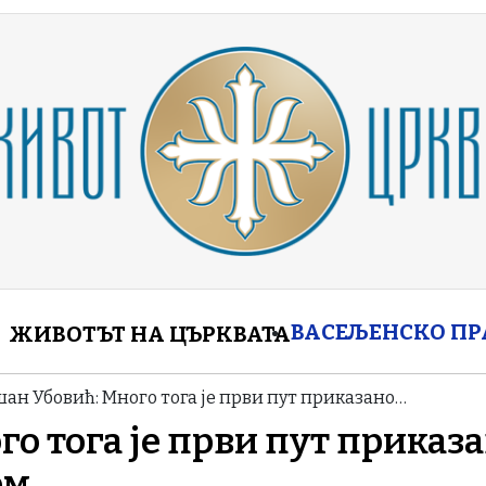
enu
ВАСЕЉЕНСКО П
ЖИВОТЪТ НА ЦЪРКВАТА
ан Убовић: Много тога је први пут приказано…
о тога је први пут приказ
ом