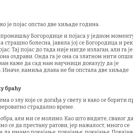
о је појас опстао две хиљаде година.
 промишљу Богородице и појаса у једном момент
ла страшно болесна, јавила јој се Богородица и ре
ас. Тај појас до тада није нигде излаган, али га је
 она оздрави. Онда га је она са златном нити опши
гуман каже да сад нам научници доказују да је
о. Иначе, камиља длака не би опстала две хиљаде
ку браћу
ма о злу које се догађа у свету и како се борити 
евероватно страдално време.
обра, али ми се молимо. Као што видите, сваког д
о се да престану ратови, јер нажалост, много се
а да имамо покајање, покајање, покајање. Покајањ