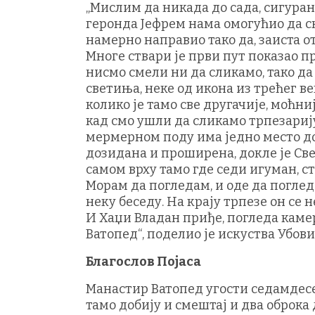
„Мислим да никада до сада, сигуран
геронда Јефрем нама омогућио да сн
намерно направио тако да, заиста о
Многе ствари је први пут показао п
нисмо смели ни да сликамо, тако да
светиња, неке од икона из трећег век
колико је тамо све другачије, моћни
кад смо ушли да сликамо трпезарију
мермерном поду има једно место док
дозидана и проширена, докле је Све
самом врху тамо где седи игуман, с
Морам да погледам, и оде да поглед
неку беседу. На крају трпезе он се 
И Хаџи Владан приђе, погледа камеру
Ватопед“, поделио је искуства Убови
Благослов Појаса
Манастир Ватопед угости седамдесе
тамо добију и смештај и два оброка 