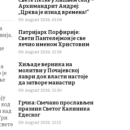
Свете Петке у Лапљем селу –
Архимандрит Андреј:
„Црква је изнад времена!“
09. August 2026. 01:04
а
Патријарх Порфирије:
вија,
Свети Пантелејмон је све
–
лечио именом Христовим
де
09. August 2026. 12:58
Хиљаде верника на
на
молитви у Почајевској
 је
лаври док власти настоје
ље
да затворе манастир
09. August 2026. 12:30
ају
Грчка: Свечано прослављен
 код
празник Светог Калиника
и кад
Едеског
 Три
09. August 2026. 12:13
свете