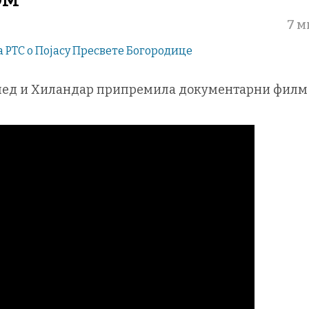
7 м
опед и Хиландар припремила документарни филм