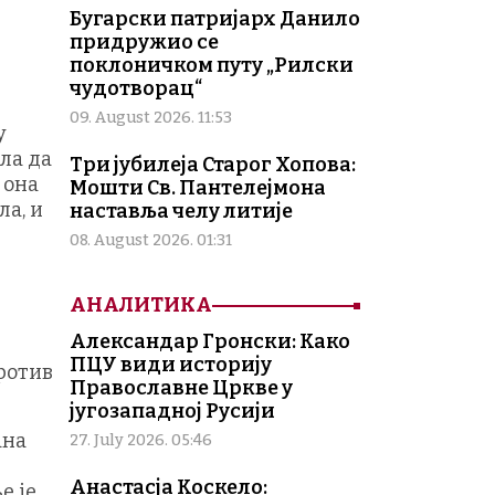
Бугарски патријарх Данило
придружио се
поклоничком путу „Рилски
чудотворац“
09. August 2026. 11:53
у
кла да
Три јубилеја Старог Хопова:
 она
Мошти Св. Пантелејмона
ла, и
наставља челу литије
08. August 2026. 01:31
АНАЛИТИКА
Александар Гронски: Како
ПЦУ види историју
против
Православне Цркве у
југозападној Русији
ана
27. July 2026. 05:46
Анастасја Коскело:
е је