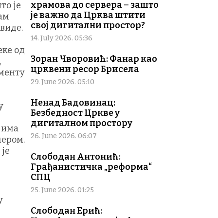
храмова до сервера – зашто
то је
је важно да Црква штити
сам
свој дигитални простор?
виде.
14. July 2026. 05:36
еке од
Зоран Чворовић: Фанар као
,
црквени ресор Брисела
оменту
29. June 2026. 05:10
Ненад Бадовинац:
у
Безбедност Цркве у
дигиталном простору
у има
26. June 2026. 06:07
мером.
 је
Слободан Антонић:
Грађанистичка „реформа“
СПЦ
25. June 2026. 01:25
у
Слободан Ерић: