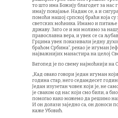
то што има Божију благодет за нас 
имају покајање. Надам се, а и сигур
помоћи нашој српској браћи која су
светских моћника. Имамо и питање К
државу. Зато се и ми молимо за наш
православна вера, и увек се са љуб
Грцима увек показивали једну духов
браћом Србима”, рекао је игуман Јеф
најважнијих манастира на целој Све
Ватопед је по свему најмоћнији на С
„Кад овако говори један игуман кој
година стар, него седамдесет година
Један изузетан човек који је, не сам
је сваком од нас који смо били, а б
помогао како можемо да решимо наш
И он долази заједно са, он доноси 
каже Убовић.