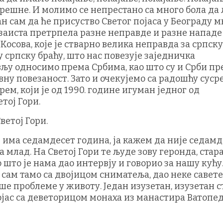
грешне. И молимо се непрестано са много бола да
ан сам да ће присуство Светог појаса у Београду 
 заиста претрпела разне неправде и разне нападе
осова, које је стварно велика неправда за српску
у српску браћу, што нас повезује заједничка
ављу односимо према Србима, као што су и Срби п
ну повезаност. Зато и очекујемо са радошћу сусре
рем, који је од 1990. године игуман једног од
тој Гори.
ветој Гори.
и има седамдесет година, ја кажем да није седам
 млад. На Светој Гори те људе зову геронда, стара
о што је нама дао интервју и говорио за нашу кућу
ио сам тамо са двојицом сниматеља, дао неке савете
е проблеме у животу. Један изузетан, изузетан с
појас са деветорицом монаха из манастира Ватопед