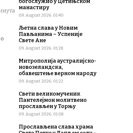
богослужио у Цетињском
манастиру
инута
09. August 2026. 01:40
Љетна слава у Новим
Пављанима – Успеније
 о
Свете Ане
09. August 2026. 01:28
Митрополија аустралијско-
новозеландска,
обавештење верном народу
09. August 2026. 01:22
Свети великомученик
Пантелејмон молитвено
прослављен у Торњу
09. August 2026. 01:08
Прослављена слава храма