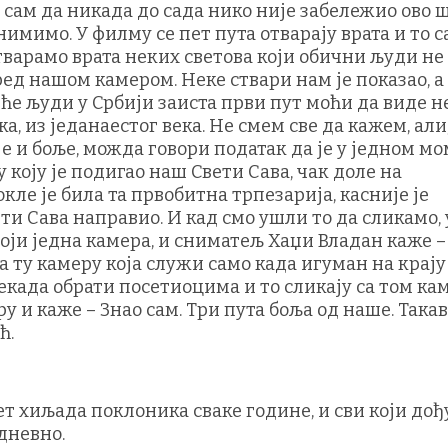
 сам да никада до сада нико није забележио ово ш
имимо. У филму се пет пута отварају врата и то 
тварамо врата неких светова који обични људи не 
ред нашом камером. Неке ствари нам је показао, а
 ће људи у Србији заиста први пут моћи да виде н
а, из једанаестог века. Не смем све да кажем, али
је и боље, можда говори податак да је у једном м
 коју је подигао наш Свети Сава, чак доле на
ле је била та првобитна трпезарија, касније је
ти Сава направио. И кад смо ушли то да сликамо, 
тоји једна камера, и сниматељ Хаџи Владан каже –
а ту камеру која служи само када игуман на крај
некада обрати посетиоцима и то сликају са том ка
 и каже – Знао сам. Три пута боља од наше. Такав
ћ.
т хиљада поклоника сваке године, и сви који дођ
дневно.