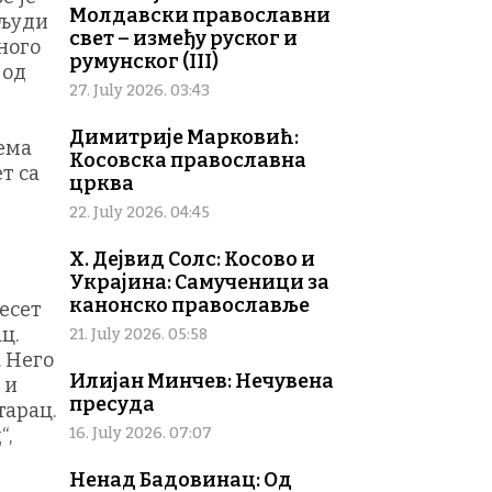
Молдавски православни
 људи
свет – између руског и
много
румунског (III)
 од
27. July 2026. 03:43
Димитрије Марковић:
рема
Косовска православна
т са
црква
22. July 2026. 04:45
Х. Дејвид Солс: Косово и
Украјина: Самученици за
канонско православље
десет
ц.
21. July 2026. 05:58
. Него
Илијан Минчев: Нечувена
 и
пресуда
тарац.
“,
16. July 2026. 07:07
Ненад Бадовинац: Од