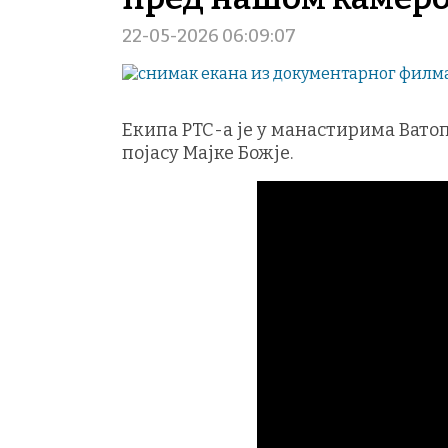
22-05-2026 06:09:07
Екипа РТС-а је у манастирима Ват
појасу Mајке Божје.