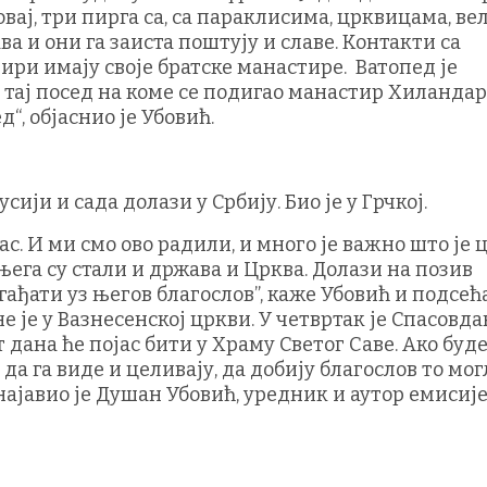
 овај, три пирга са, са параклисима, црквицама, ве
ва и они га заиста поштују и славе. Контакти са
ри имају своје братске манастире. Ватопед је
е тај посед на коме се подигао манастир Хиландар
, објаснио је Убовић.
сији и сада долази у Србију. Био је у Грчкој.
ас. И ми смо ово радили, и много је важно што је 
 њега су стали и држава и Црква. Долази на позив
гађати уз његов благослов”, каже Убовић и подсећ
не је у Вазнесенској цркви. У четвртак је Спасовд
 дана ће појас бити у Храму Светог Саве. Ако буд
да га виде и целивају, да добију благослов то мог
 најавио је Душан Убовић, уредник и аутор емисиј