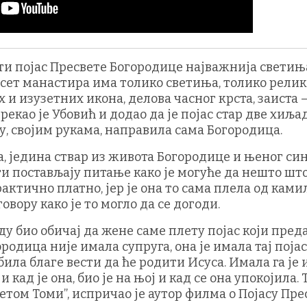
ети појас Пресвете Богородице најважнија светињ
десет манастира има толико светиња, толико релик
 и изузетних икона, делова часног крста, заиста 
рекао је Убовић и додао да је појас стар две хиља
њу, својим рукама, направила сама Богородица.
ва, једина ствар из живота Богородице и њеног си
оги постављају питање како је могуће да нешто што
рактично платно, јер је она то сама плела од ками
овору како је то могло да се догоди.
оду био обичај да жене саме плету појас који пред
одица није имала супруга, она је имала тај појас
обила благе вести да ће родити Исуса. Имала га је 
 и кад је она, био је на њој и кад се она упокојила.
ветом Томи”, испричао је аутор филма о Појасу Пре