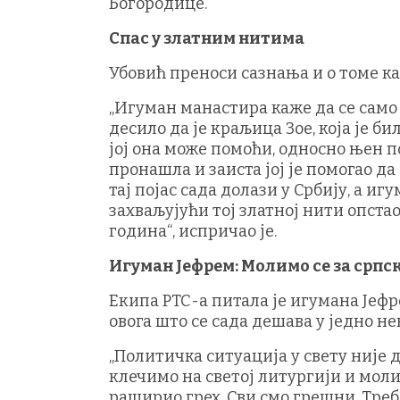
Богородице.
Спас у златним нитима
Убовић преноси сазнања и о томе как
„Игуман манастира каже да се само
десило да је краљица Зое, која је би
јој она може помоћи, односно њен пој
пронашла и заиста јој је помогао да
тај појас сада долази у Србију, а и
захваљујући тој златној нити опста
година“, испричао је.
Игуман Јефрем: Молимо се за српс
Екипа РТС-а питала је игумана Јефре
овога што се сада дешава у једно н
„Политичка ситуација у свету није д
клечимо на светој литургији и молим
раширио грех. Сви смо грешни. Треб