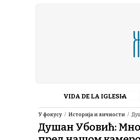
Skip to main content
Header Category M
VIDA DE LA IGLESIA
Breadcrumb
У фокусу
Историја и личности
Душ
Душан Убовић: Мног
пред нашом камер