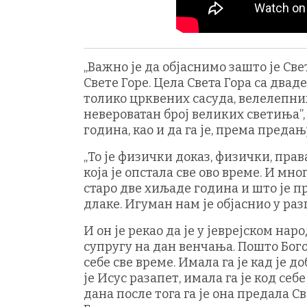
„Важно је да објаснимо зашто је Св
Свете Горе. Цела Света Гора са два
толико црквених сасуда, велелепних
невероватан број великих светиња”, 
година, као и да га је, према преда
„То је физички доказ, физички, пра
која је опстала све ово време. И мн
старо две хиљаде година и што је п
длаке. Игуман нам је објаснио у разг
И он је рекао да је у јеврејском нар
супругу на дан венчања. Пошто Богор
себе све време. Имала га је кад је д
је Исус разапет, имала га је код себе
дана после тога га је она предала С