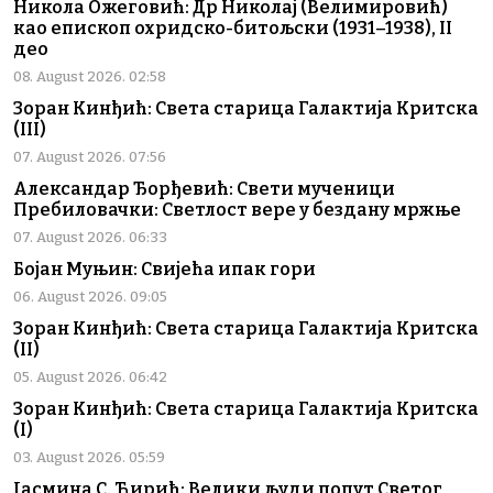
Никола Ожеговић: Др Николај (Велимировић)
као епископ охридско-битољски (1931–1938), II
део
08. August 2026. 02:58
Зоран Кинђић: Света старица Галактија Критска
(III)
07. August 2026. 07:56
Александар Ђорђевић: Свети мученици
Пребиловачки: Светлост вере у бездану мржње
07. August 2026. 06:33
Бојан Муњин: Свијећа ипак гори
06. August 2026. 09:05
Зоран Кинђић: Света старица Галактија Критска
(II)
05. August 2026. 06:42
Зоран Кинђић: Света старица Галактија Критска
(I)
03. August 2026. 05:59
Јасмина С. Ћирић: Велики људи попут Светог