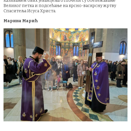
Казивањем ових јеванђеља отпочели су обележавање
Великог петка и подсећање на крсно-васкрсну жртву
Спаситеља Исуса Христа.
Марина Марић