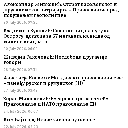
Александар Живковић: Сусрет васељенског и
јерусалимског патријарха – Православље пред
искушењем геополитике
30. July 2026. 07:32
Владимир Вуковић: Соларни зид на путу ка
Острогу: дозвола за 67 мегавата на више од
милион квадрата
30. July 2026. 06:03
Живојин Ракочевић: Неслобода другачије
говори
28. July 2026. 07:51
Анастасја Коскело: Молдавски православни свет
– између руског и румунског (III)
27. July 2026. 03:43
Зоран Милошевић: Бугарска црква између
Православља и НАТО православља (II)
24. July 2026. 06:07
Ким Вајтсајд: Неочекивано путовање
22. July 2026. 07:23