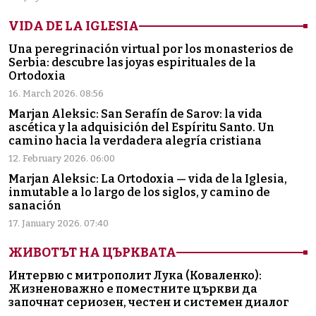
VIDA DE LA IGLESIA
Una peregrinación virtual por los monasterios de
Serbia: descubre las joyas espirituales de la
Ortodoxia
16. March 2026. 08:56
Marjan Aleksic: San Serafín de Sarov: la vida
ascética y la adquisición del Espíritu Santo. Un
camino hacia la verdadera alegría cristiana
12. February 2026. 06:00
Marjan Aleksic: La Ortodoxia — vida de la Iglesia,
inmutable a lo largo de los siglos, y camino de
sanación
17. January 2026. 07:40
ЖИВОТЪТ НА ЦЪРКВАТА
Интервю с митрополит Лука (Коваленко):
Жизненоважно е поместните църкви да
започнат сериозен, честен и системен диалог