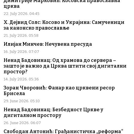
Димитрије Марковић: Косовска православна
црква
22. July 2026. 04:45
Х. Дејвид Солс: Косово и Украјина: Самученици
за канонско православље
21. July 2026. 05:58
Илијан Минчев: Нечувена пресуда
16. July 2026. 07:07
Ненад Бадовинац: Од храмова до сервера –
зашто је важно да Црква штити свој дигитални
простор?
14. July 2026. 05:36
Зоран Чворовић: Фанар као црквени ресор
Брисела
29. June 2026. 05:10
Ненад Бадовинац: Безбедност Цркве у
дигиталном простору
26. June 2026. 06:07
Слободан Антонић: Грађанистичка „реформа“