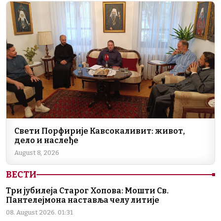
Свети Порфирије Кавсокаливит: живот,
дело и наслеђе
August 8, 2026
ВЕСТИ
Три јубилеја Старог Хопова: Мошти Св.
Пантелејмона наставља челу литије
08. August 2026. 01:31