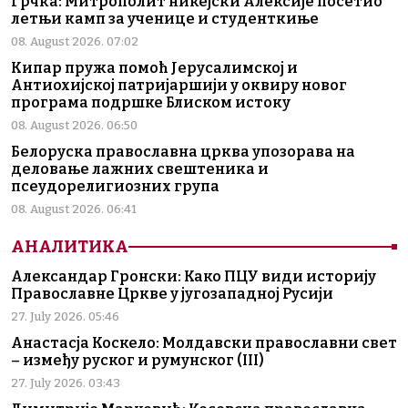
Грчка: Митрополит никејски Алексије посетио
летњи камп за ученице и студенткиње
08. August 2026. 07:02
Кипар пружа помоћ Јерусалимској и
Антиохијској патријаршији у оквиру новог
програма подршке Блиском истоку
08. August 2026. 06:50
Белоруска православна црква упозорава на
деловање лажних свештеника и
псеудорелигиозних група
08. August 2026. 06:41
АНАЛИТИКА
Александар Гронски: Како ПЦУ види историју
Православне Цркве у југозападној Русији
27. July 2026. 05:46
Анастасја Коскело: Молдавски православни свет
– између руског и румунског (III)
27. July 2026. 03:43