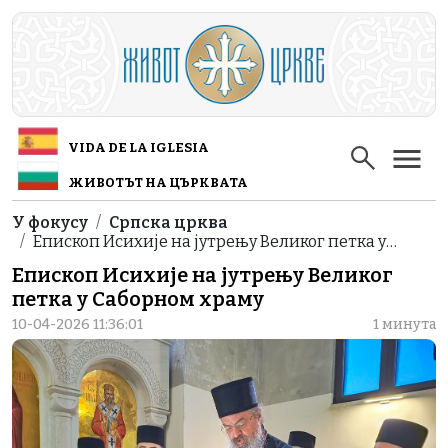
Skip to main content
VIDA DE LA IGLESIA
ЖИВОТЪТ НА ЦЪРКВАТА
Breadcrumb
У фокусу
Српска црква
Епископ Исихије на јутрењу Великог петка у…
Епископ Исихије на јутрењу Великог
петка у Саборном храму
10-04-2026 11:36:01
1 минута