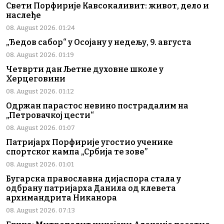
Свети Порфирије Кавсокаливит: живот, дело и
наслеђе
08. August 2026. 01:24
„Ђедов сабор“ у Осојану у недељу, 9. августа
08. August 2026. 01:19
Четврти дан Љетне духовне школе у
Херцеговини
08. August 2026. 01:12
Одржан парастос невино пострадалим на
„Петровачкој цести“
08. August 2026. 01:07
Патријарх Порфирије угостио ученике
спортског кампа „Србија те зове”
08. August 2026. 01:01
Бугарска православна дијаспора стала у
одбрану патријарха Данила од клевета
архимандрита Никанора
08. August 2026. 07:13