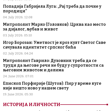
Попадија Габријела Луга: „Рај треба да почне у
породици“
04. July 2026. 12:08
Митрополит Марко (Головков): Црква као место
за дијалог, љубав и живот
03. July 2026. 05:10
Игор Борозан: Уметност је кроз култ Светог Саве
сачувала идентитет српског бића
02. July 2026. 04:24
Митрополит Гаврило: Духовник треба да се
труди да његове речи не буду у супротности са
његовим животом и делима
24. June 2026. 07:01
Епископ Порфирије (Шутов): Пир у време куге
није нешто ново у нашем свету
19. June 2026. 05:30
ИСТОРИЈА И ЛИЧНОСТИ