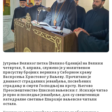
Јутрење Великог петка (Велико бденије) на Велики
четвртак, 9. априла, служено је у молитвеном
присуству бројних верника у Саборном храму
Васкрсења Христовог у Ваљеву. Прочитано је
дванаест страдалних јеванђеља, посвећених
страдању и смрти Господњој на крсту. Његово
Преосвештенство Епископ ваљевски г. Исихије читао
је прво и последње јеванђеље, док су свештеници
катедралне светиње Епархије ваљевске читали
остала.