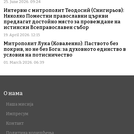
25. June 2026. 09:24
Интервю с митрополит Теодосий (Снигирьов):
Няколко Поместни православни църкви
предлагат достойно място за провеждане на
истински Всеправославен събор
19. April 2026. 12:15
Митрополит Лука (Коваленко): Паството без
покрив, но не без Бога: за духовното единство в
условия на потисничество
01. March 2026. 06:39
О нама
Наша мисија
Импресум
Контакт
Политика коришћења