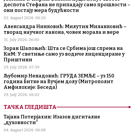
деспота Стефана не припадају само прошлости –
они постају мера будућности
02. August 2026. 06:20
Александра Нинковић: Милутин Миланковић –
творац научног канона, човек морала и вере
31. July 2026. 06:40
Зоран Шапоњић: Шта се Србима још спрема на
КиМ: У светиње само уз водиче лиценциране у
Приштини
29. July 2026. 07:39
Љубомир Ненадовић: ГРУДА ЗЕМЉЕ – уз 150
година Битке на Вучјем долу (Митрополит
Амфилохије: Беседа)
29. July 2026. 06:02
ТАЧКА ГЛЕДИШТА
Тајана Потерјахин: Изазов дигиталне
„духовности”
04. August 2026. 06:08