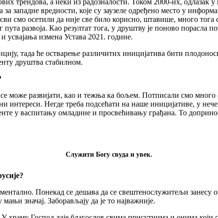
вих трендова, а неки из радозналости. Током 2000-их, одлазак у
а за западне вредности, које су заузеле одређено место у инфор
ви смо осетили да није све било корисно, штавише, много тога с
 пута развоја. Као резултат тога, у друштву је поново порасла 
и усвајања измена Устава 2021. године.
ију, тада ће остварење различитих иницијатива бити плодоносно,
енту друштва стабилном.
?
м се може развијати, као и тежња ка бољем. Потписали смо мног
амни интереси. Негде треба подсећати на наше иницијативе, у не
ненте у васпитању омладине и просвећивању грађана. То доприн
Служити Богу свуда и увек.
русије?
аментално. Понекад се дешава да се свештенослужитељи занесу 
мањи значај. Заборављају да је то најважније.
 У храму Господ даје благослов свима присутнима и онима који с