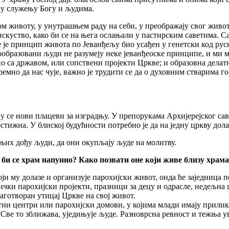
о у служењу Богу и људима.
м животу, у унутрашњем раду на себи, у преображају свог живота
о искуство, како би се на њега ослањали у пастирским саветима. 
 је принцип живота по Јеванђељу био усађен у генетски код руск
ообразовани људи не разумеју неке јеванђеоске принципе, и ми
но са државом, или сопствени пројекти Цркве; и образовна делат
премно да нас чује, важно је трудити се да о духовним стварима 
у се нови плацеви за изградњу. У препорукама Архијерејског сав
остижна. У блиској будућности потребно је да на једну цркву дол
њих дођу људи, да они окупљају људе на молитву.
би се храм напунио? Како позвати оне који живе близу храма,
 му долазе и организује парохијски живот, онда ће заједница по
днички парохијски пројекти, празници за децу и одрасле, недељн
лаготворан утицај Цркве на свој живот.
ни центри или парохијски домови, у којима млади имају прилику 
Све то зближава, уједињује људе. Разноврсна ревност и тежња ув