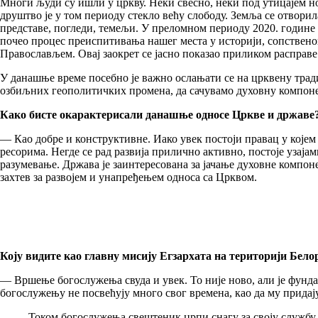
Многи људи су ишли у цркву. Неки свесно, неки под утицајем но
друштво је у том периоду стекло већу слободу. Земља се отворил
представе, погледи, темељи. У преломном периоду 2020. године с
почео процес преиспитивања нашег места у историји, сопственог
Православљем. Овај заокрет се јасно показао приликом расправе 
У данашње време посебно је важно ослањати се на црквену традиц
озбиљних геополитичких промена, да сачувамо духовну компон
Како бисте окарактерисали данашње односе Цркве и државе
— Као добре и конструктивне. Иако увек постоји правац у које
ресорима. Негде се рад развија прилично активно, постоје узај
разумевање. Држава је заинтересована за јачање духовне компо
захтев за развојем и унапређењем односа са Црквом.
Коју видите као главну мисију Егзархата на територији Бело
— Вршење богослужења свуда и увек. То није ново, али је фунд
богослужењу не посвећују много свог времена, као да му придају 
Током богослужења свештеник црпи снагу за своју службу.