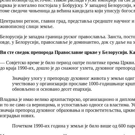
црква је илегално постојала у Бобрујску. У западној Белорусији,
томе сведочи чињеница да већина кандидата који уписују богосло
Централни регион, главни град, представља средиште научног 
живописној слици земље.
Белорусија је западна граница руског православља. Заиста, пос
овде, у Белорусији, православље је доминантно, док су даље на
Ви сте сведок препорода Православне цркве у Белорусији. Ка
— Совјетско време је било период оштре политике према Цркви. 
до краја 1990-их, дошло је до снажног узлета, духовног препород
Значајну улогу у препороду духовног живота у земљи одиг
учествовао у организацији прославе 1000-годишњице крштењ
обновљено и основано десет епархија.
Владика је имао велико архипастирско, организационо и диплом
и то не само са верницима, и успостављао односе са властима. 
значаја препород духовног образовања и просветитељства, цркв
изградњи нових.
Почетком 1990-их година у земљи је било више од 600 парох