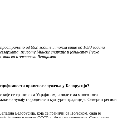
аспрострањено од 992. године и током више од 1030 година
г егзархата, животу Минске епархије и јединству Руске
т мински и заславски Венијамин.
специфичности црквеног служења у Белорусији?
које се граниче са Украјином, и овде има много тога
пажљиво чувају породичне и културне традиције. Северни регион
ападна Белорусија, која се граничи са Пољском, сада је
која је ушла у састав СССР-а, били су затворени. Само једна