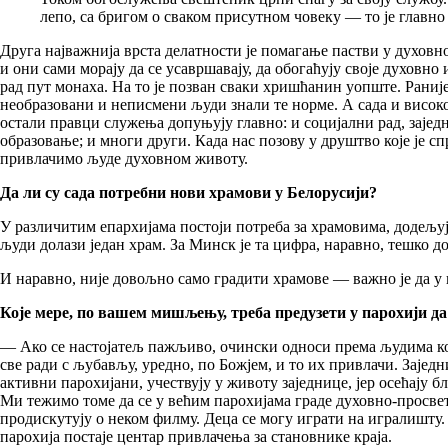
лепо, са бригом о сваком присутном човеку — то је главн
Друга најважнија врста делатности је помагање пастви у духовно
и они сами морају да се усавршавају, да обогаћују своје духовн
рад пут монаха. На то је позван сваки хришћанин уопште. Раније
необразовани и неписмени људи знали те норме. А сада и висок
остали правци служења допуњују главно: и социјални рад, зајед
образовање; и многи други. Када нас позову у друштво које је с
привлачимо људе духовном животу.
Да ли су сада потребни нови храмови у Белорусији?
У различитим епархијама постоји потреба за храмовима, додељуј
људи долази један храм. За Минск је та цифра, наравно, тешко д
И наравно, није довољно само градити храмове — важно је да у 
Које мере, по вашем мишљењу, треба предузети у парохији да 
— Ако се настојатељ пажљиво, очински односи према људима који
све ради с љубављу, уредно, по Божјем, и то их привлачи. Заје
активни парохијани, учествују у животу заједнице, јер осећају б
Ми тежимо томе да се у већим парохијама граде духовно-просвет
продискутују о неком филму. Деца се могу играти на игралишту. 
парохија постаје центар привлачења за становнике краја.