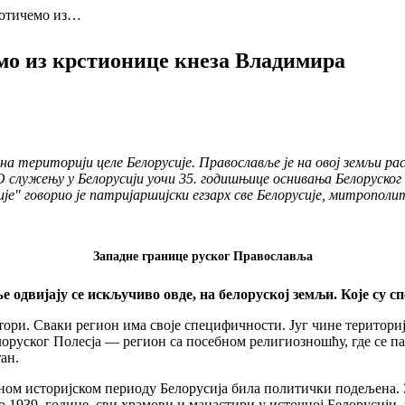
потичемо из…
о из крстионице кнеза Владимира
 на територији целе Белорусије. Православље је на овој земљи р
. О служењу у Белорусији уочи 35. годишњице оснивања Белоруско
је" говорио је патријаршијски егзарх све Белорусије, митрополи
Западне границе руског Православља
одвијају се искључиво овде, на белоруској земљи. Које су 
ри. Сваки регион има своје специфичности. Југ чине територије 
елоруског Полесја — регион са посебном религиозношћу, где се 
ан.
ђеном историјском периоду Белорусија била политички подељена. З
о 1939. године, сви храмови и манастири у источној Белорусији, 