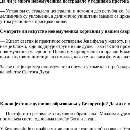
Да ли је много новомученика пострадало у годинама прогона 
— Углавном су страдали централни и источни део републике. За
делимично су уклоњени, а делимично уништени заједно са црквом
у тим регионима просијало више.
Сматрате ли искуство новомученика корисним у нашем савр
— Живот светих је практично остварење Јеванђеља у животу, и 
нам је ближи, који додирује струне наше душе. Тако Господ про
новомученика у верности Цркви и у привржености правди Божијо
њихов духовни потенцијал гомилао, како се та снага формирала
За све нас је пример новомученика поучан у томе како треба ко
ка вођству Светога Духа.
Какво је стање духовног образовања у Белорусији? Да ли се м
— Постоји интересовање за духовно образовање. Младим људима,
поимањем света, односима између Бога и људи.
У Белорусији је изграђен читав систем духовног образовања. У