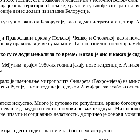
 која је била територија Пољске, храмови су такође затварани и р
вије данас долази из западне Белорусије.
и културног живота Белорусије, као и административни центар.
тоји Православна црква у Пољској, Чешкој и Словачкој, као и н
 западу православци већ у мањини. Тај погранични положај наме
ко су се људи мењали за то време? Какав је био и какав је с
Међутим, крајем 1980-их година јачају нове тенденције. А нако
а.
рало је именовање митрополита Филарета (Вахромејева) на минс
а Русије, а исте године је одлуком Архијерејског сабора основа
атско искуство. Много је путовао по републици, вршио богослуж
Успевао је да мудро и вешто промовише важне одлуке. Митрополит
ене штампе и социјалних делатности. Допринео је обнови монаш
ија, а десет година касније тај број се удвостручио.