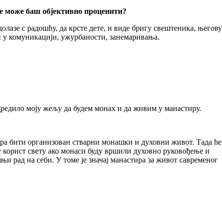
не може баш објективно проценити?
лазе с радошћу, да крсте дете, и виде бригу свештеника, његову
и у комуникацији, ужурбаности, занемаривања.
одредило моју жељу да будем монах и да живим у манастиру.
ра бити организован стварни монашки и духовни живот. Тада ће
у корист свету ако монаси буду вршили духовно руковођење и
и рад на себи. У томе је значај манастира за живот савременог