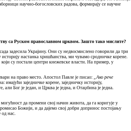
зборници научно-богословских радова, формирају се научне
нству са Руском православном црквом. Зашто тако мислите?
сада задесила Украјину. Они су недвосмислено говорили да три
дну историју настанка хришћанства, ми чувамо сродничке корене.
који су постали центри кнежевске власти. На пример, у
твари на право место. Апостол Павле је писао:
„Ако рече
на: имајући заједничке корене, заједничку историју,
ли Бог је један, и Црква је једна, и Отаџбина је једна.
могућност да промени свој начин живота, да га коригује у
Промисао Божији, и да дајемо свој добри допринос постојању
 од нас.