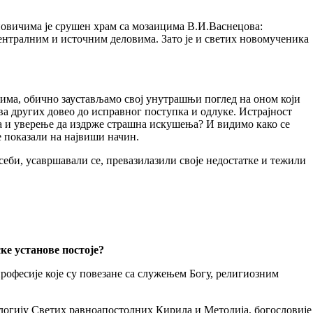
новичима је срушен храм са мозаицима В.И.Васнецова:
централним и источним деловима. Зато је и светих новомученика
рима, обично заустављамо свој унутрашњи поглед на оном који
ва других довео до исправног поступка и одлуке. Истрајност
а и уверење да издрже страшна искушења? И видимо како се
е показали на највиши начин.
себи, усавршавали се, превазилазили своје недостатке и тежили
ке установе постоје?
рофесије које су повезане са служењем Богу, религиозним
логију Светих равноапостолних Кирила и Методија, богословије