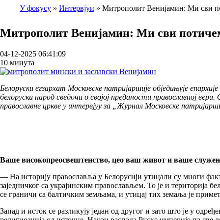
У фокусу
Интервјуи
Митрополит Венијамин: Ми сви 
Breadcrumb
Митрополит Венијамин: Ми сви потичем
04-12-2025 06:41:09
10 минута
Белоруски егзархат Московске патријаршије обједињује епархије
белоруски народ сведочи о својој преданости православној вери
православне цркве у интервјуу за „Журнал Московске патријарши
Ваше високопреосвештенство, цео ваш живот и ваше служење 
— На историју православља у Белорусији утицали су многи факто
заједничког са украјинским православљем. То је и територија б
се граничи са балтичким земљама, и утицај тих земаља је примет
Запад и исток се разликују један од другог и зато што је у одре
религиознија од источне. Након распада Руске империје па све д