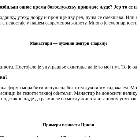
 озбиљан однос према богослужењу привлаче људе? Јер то се 
дршку, утеху, добру и проницљиву реч, душа се смекшава. Или до
ога недостаје у нашем савременом животу. Много је сувопарност
Манастири — духовни центри епархије
вота. Постојало је унутрашње схватање да је то мој пут. То је 
тва?
ашња форма мора бити испуњена богатим духовним садржајем. Мо
очасници ће тежити таквој обитељи. Манастир ће доносити велик
подстакне људе да размисле о смислу живота и започну унутрашњ
Примери верности Цркви