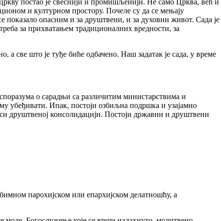
 цркву постао је свеснији и промишљенији. Не само Црква, већ и
мационом и културном простору. Почеле су да се мењају
е показало опасним и за друштвени, и за духовни живот. Сада је
потреба за прихватањем традиционалних вредности, за
 а све што је туђе биће одбачено. Наш задатак је сада, у време
о споразума о сарадњи са различитим министарствима и
чему убеђивати. Ипак, постоји озбиљна подршка и узајамно
оси друштвеној консолидацији. Постоји државни и друштвени
обимном парохијском или епархијском делатношћу, а
е моле. Богослужење које се врши надахнуто, молитвено,