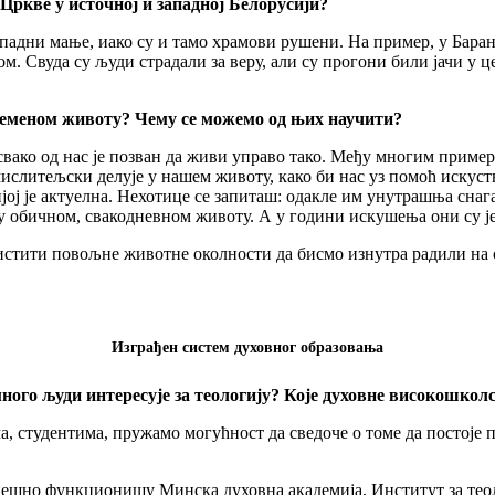
Цркве у источној и западној Белорусији?
падни мање, иако су и тамо храмови рушени. На пример, у Бара
. Свуда су људи страдали за веру, али су прогони били јачи у 
еменом животу? Чему се можемо од њих научити?
свако од нас је позван да живи управо тако. Међу многим приме
мислитељски делује у нашем животу, како би нас уз помоћ искуст
ј је актуелна. Нехотице се запиташ: одакле им унутрашња снаг
 у обичном, свакодневном животу. А у години искушења они су ј
ристити повољне животне околности да бисмо изнутра радили на 
Изграђен систем духовног образовања
ного људи интересује за теологију? Које духовне високошколс
 студентима, пружамо могућност да сведоче о томе да постоје п
спешно функционишу Минска духовна академија, Институт за тео