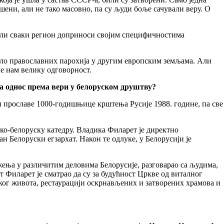
ушени, али не тако масовно, па су људи боље сачували веру. О
 Али сваки регион доприноси својим специфичностима
емало православних парохија у другим европским земљама. Али
ће нам велику одговорност.
ада однос према вери у белоруском друштву?
н прославе 1000-годишњице крштења Русије 1988. године, па све
ко-белоруску катедру. Владика Филарет је директно
н Белоруски егзархат. Након те одлуке, у Белорусији је
ења у различитим деловима Белорусије, разговарао са људима,
 Филарет је сматрао да су за будућност Цркве од виталног
ког живота, рестаурацији оскрнављених и затворених храмова и