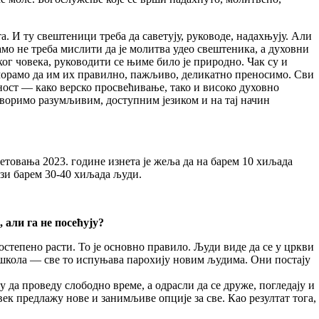
. И ту свештеници треба да саветују, руководе, надахњују. Али
Само не треба мислити да је молитва удео свештеника, а духовни
ог човека, руководити се њиме било је природно. Чак су и
 морамо да им их правилно, пажљиво, деликатно преносимо. Сви
ност — како верско просвећивање, тако и високо духовно
говоримо разумљивим, доступним језиком и на тај начин
етовања 2023. године изнета је жеља да на барем 10 хиљада
ази барем 30-40 хиљада људи.
 али га не посећују?
степено расти. То је основно правило. Људи виде да се у цркви
а школа — све то испуњава парохију новим људима. Они постају
да проведу слободно време, а одрасли да се друже, погледају и
ек предлажу нове и занимљиве опције за све. Као резултат тога,