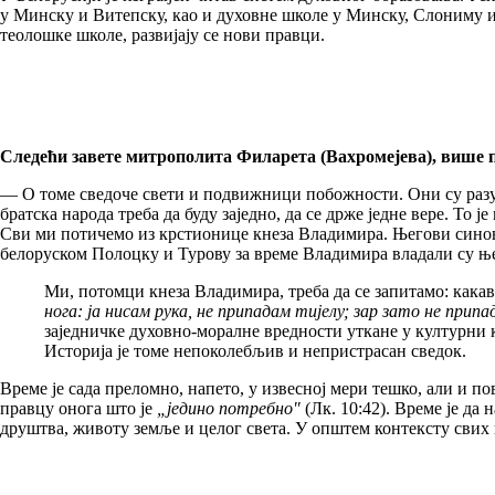
у Минску и Витепску, као и духовне школе у Минску, Слониму и
теолошке школе, развијају се нови правци.
Следећи завете митрополита Филарета (Вахромејева), више п
— О томе сведоче свети и подвижници побожности. Они су разум
братска народа треба да буду заједно, да се држе једне вере. То
Сви ми потичемо из крстионице кнеза Владимира. Његови синови 
белоруском Полоцку и Турову за време Владимира владали су ње
Ми, потомци кнеза Владимира, треба да се запитамо: какав
нога: ја нисам рука, не припадам тијелу; зар зато не припа
заједничке духовно-моралне вредности уткане у културни ко
Историја је томе непоколебљив и непристрасан сведок.
Време је сада преломно, напето, у извесној мери тешко, али и 
правцу онога што је
„једино потребно"
(Лк. 10:42). Време је да
друштва, животу земље и целог света. У општем контексту свих 