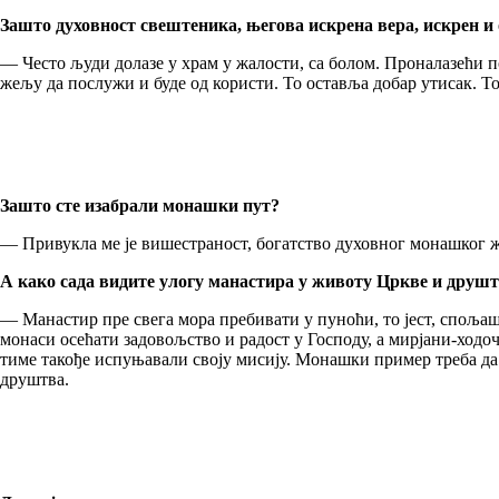
Зашто духовност свештеника, његова искрена вера, искрен и
— Често људи долазе у храм у жалости, са болом. Проналазећи по
жељу да послужи и буде од користи. То оставља добар утисак. Т
Зашто сте изабрали монашки пут?
— Привукла ме је вишестраност, богатство духовног монашког жи
А како сада видите улогу манастира у животу Цркве и друш
— Манастир пре свега мора пребивати у пуноћи, то јест, спољ
монаси осећати задовољство и радост у Господу, а мирјани-ход
тиме такође испуњавали своју мисију. Монашки пример треба да 
друштва.