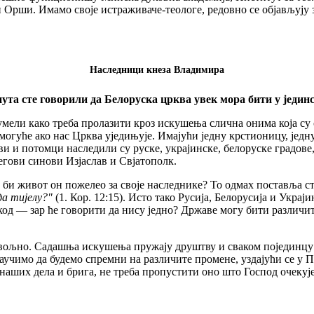
 Орши. Имамо своје истраживаче-теологе, редовно се објављују 
Наследници кнеза Владимира
ута сте говорили да Белоруска црква увек мора бити у једи
ели како треба пролазити кроз искушења слична онима која су 
 је могуће ако нас Црква уједињује. Имајући једну крстионицу, је
и потомци наследили су руске, украјинске, белоруске градове, 
гови синови Изјаслав и Свјатополк.
 би живот он пожелео за своје наследнике? То одмах поставља с
да тијелу?"
(1. Кор. 12:15). Исто тако Русија, Белорусија и Украји
д — зар ће говорити да нису једно? Државе могу бити различите, а
повољно. Садашња искушења пружају друштву и сваком појединцу 
 научимо да будемо спремни на различите промене, уздајући се у 
наших дела и брига, не треба пропустити оно што Господ очекује