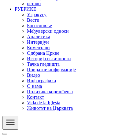
остало
РУБРИКЕ
У фокусу
Вести
Богословље
Међуверски односи
Аналитика
Интервјуи
Коментари
Одбрана Цркве
Историја и личности
Тачка гледишта
Повратне информације
Видео
Инфографика
О нама
Политика коришћења
Контакт
Vida de la Iglesia
Животът на Църквата