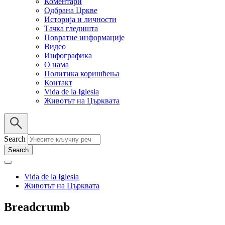
Коментари
Одбрана Цркве
Историја и личности
Тачка гледишта
Повратне информације
Видео
Инфографика
О нама
Политика коришћења
Контакт
Vida de la Iglesia
Животът на Църквата
Search
Vida de la Iglesia
Животът на Църквата
Breadcrumb