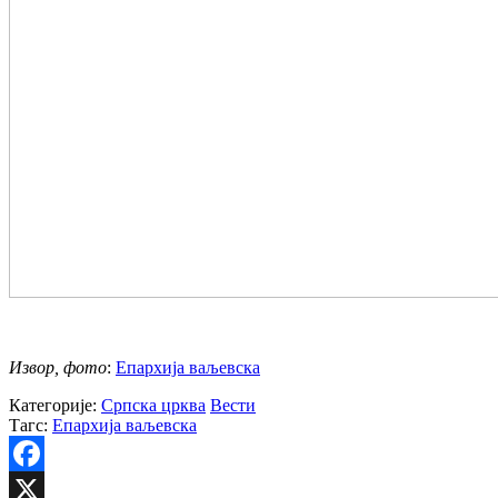
Извор, фото
:
Епархија ваљевска
Категорије:
Српска црква
Вести
Тагс:
Епархија ваљевска
Facebook