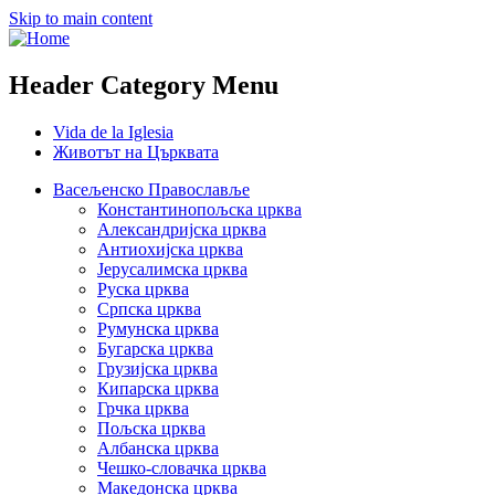
Skip to main content
Header Category Menu
Vida de la Iglesia
Животът на Църквата
Васељенско Православље
Константинопољска црква
Александријска црква
Антиохијска црква
Јерусалимска црква
Руска црква
Српска црква
Румунска црква
Бугарска црква
Грузијска црква
Кипарска црква
Грчка црква
Пољска црква
Албанска црква
Чешко-словачка црква
Македонска црква