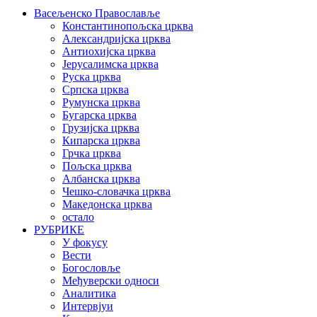
Васељенско Православље
Константинопољска црква
Александријска црква
Антиохијска црква
Јерусалимска црква
Руска црква
Српска црква
Румунска црква
Бугарска црква
Грузијска црква
Кипарска црква
Грчка црква
Пољска црква
Албанска црква
Чешко-словачка црква
Македонска црква
остало
РУБРИКЕ
У фокусу
Вести
Богословље
Међуверски односи
Аналитика
Интервјуи