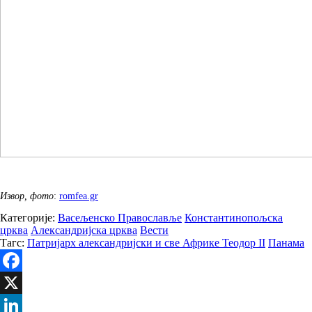
Извор, фото
:
romfea.gr
Категорије:
Васељенско Православље
Константинопољска
црква
Александријска црква
Вести
Тагс:
Патријарх александријски и све Африке Теодор II
Панама
Facebook
X