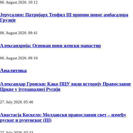
06. August 2026. 10:12
Јерусалим: Патријарх Теофил III примио новог амбасадора
Грузије
06. August 2026. 09:41
Александрија: Основан нови женски манастир
06. August 2026. 09:16
Аналитика
Александар Гронски: Како ПЦУ види историју Православне
Цркве у југозападној Русији
27. July 2026. 05:46
Анастасја Коскело: Молдавски православни свет – између
руског и румунског (III)
27. July 2026. 03:43