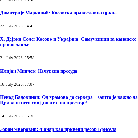
Димитрије Марковић: Косовска православна црква
22. July 2026. 04:45
Х. Дејвид Солс: Косово и Украјина: Самученици за канонско
православље
21. July 2026. 05:58
Илијан Минчев: Нечувена пресуда
16. July 2026. 07:07
Ненад Бадовинац: Од храмова до сервера – зашто је важно да
Црква штити свој дигитални простор?
14. July 2026. 05:36
Зоран Чворовић: Фанар као црквени ресор Брисела