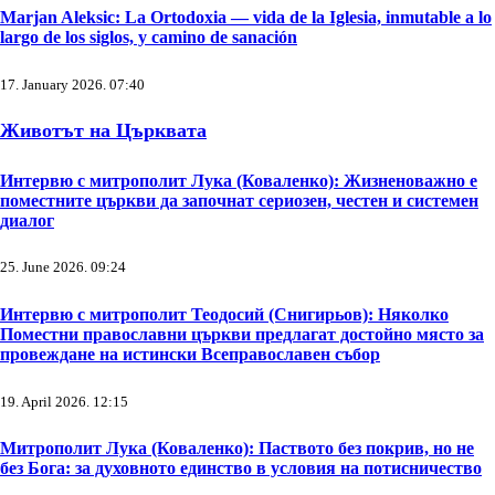
Marjan Aleksic: La Ortodoxia — vida de la Iglesia, inmutable a lo
largo de los siglos, y camino de sanación
17. January 2026. 07:40
Животът на Църквата
Интервю с митрополит Лука (Коваленко): Жизненоважно е
поместните църкви да започнат сериозен, честен и системен
диалог
25. June 2026. 09:24
Интервю с митрополит Теодосий (Снигирьов): Няколко
Поместни православни църкви предлагат достойно място за
провеждане на истински Всеправославен събор
19. April 2026. 12:15
Митрополит Лука (Коваленко): Паството без покрив, но не
без Бога: за духовното единство в условия на потисничество