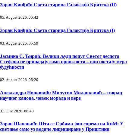
Зоран Кинђић: Света старица Галактија Критска (II)
05. August 2026. 06:42
Зоран Кинђић: Света старица Галактија Критска (I)
03. August 2026. 05:59
Јасмина С. Ћирић: Велики људи попут Светог деспота
Стефана не припадају само прошлости – они постају мера
будућности
02. August 2026. 06:20
Александра Нинковић: Милутин Миланковић – творац
научног канона, човек морала и вере
31. July 2026. 06:40
Зоран Шапоњић: Шта се Србима још спрема на КиМ: У
светиње само уз водиче лиценциране у Приштини