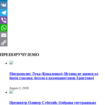
LinkedIn
VK
Telegram
Viber
WhatsApp
Email
Copy
ПРЕПОРУЧУЈЕМО
Link
Митрополит Лука (Коваленко): Истина не зависи од
броја гласова: беседа о раздераној ризи Христовој
August 2, 2026
Презвитер Оливер Суботић: Одбрана унутрашњих