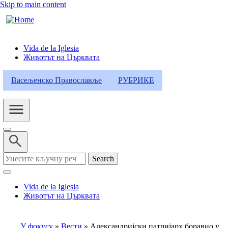
Skip to main content
Vida de la Iglesia
Животът на Църквата
Header
Category
Васељенско Православље
РУБРИКЕ
Menu
Search
Vida de la Iglesia
Животът на Църквата
У фокусу
Вести
Александријски патријарх боравио у