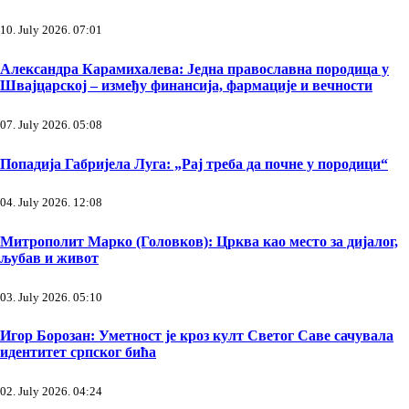
10. July 2026. 07:01
Александра Карамихалева: Једна православна породица у
Швајцарској – између финансија, фармације и вечности
07. July 2026. 05:08
Попадија Габријела Луга: „Рај треба да почне у породици“
04. July 2026. 12:08
Митрополит Марко (Головков): Црква као место за дијалог,
љубав и живот
03. July 2026. 05:10
Игор Борозан: Уметност је кроз култ Светог Саве сачувала
идентитет српског бића
02. July 2026. 04:24