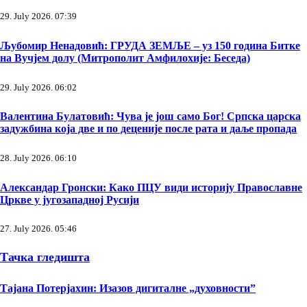
29. July 2026. 07:39
Љубомир Ненадовић: ГРУДА ЗЕМЉЕ – уз 150 година Битке
на Вучјем долу (Митрополит Амфилохије: Беседа)
29. July 2026. 06:02
Валентина Булатовић: Чува је још само Бог! Српска царска
задужбина која две и по деценије после рата и даље пропада
28. July 2026. 06:10
Александар Гронски: Како ПЦУ види историју Православне
Цркве у југозападној Русији
27. July 2026. 05:46
Тачка гледишта
Тајана Потерјахин: Изазов дигиталне „духовности”