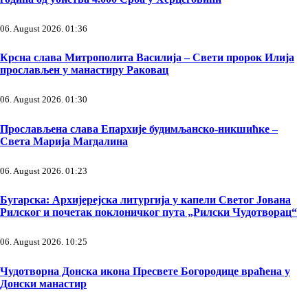
06. August 2026. 01:36
Крсна слава Митрополита Василија – Свети пророк Илија
прослављен у манастиру Раковац
06. August 2026. 01:30
Прослављена слава Епархије будимљанско-никшићке –
Света Марија Магдалина
06. August 2026. 01:23
Бугарска: Архијерејска литургија у капели Светог Јована
Рилског и почетак поклоничког пута „Рилски Чудотворац“
06. August 2026. 10:25
Чудотворна Донска икона Пресвете Богородице враћена у
Донски манастир