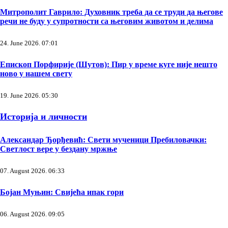
Митрополит Гаврило: Духовник треба да се труди да његове
речи не буду у супротности са његовим животом и делима
24. June 2026. 07:01
Епископ Порфирије (Шутов): Пир у време куге није нешто
ново у нашем свету
19. June 2026. 05:30
Историја и личности
Александар Ђорђевић: Свети мученици Пребиловачки:
Светлост вере у бездану мржње
07. August 2026. 06:33
Бојан Муњин: Свијећа ипак гори
06. August 2026. 09:05