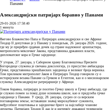
Панами
Breadcrumb
Александријски патријарх боравио у Панами
29-01-2026 17:58:40
1 минута
Његово Блаженство Папа и Патријарх александријски и све Африке
Теодор II допутовао је у Панаму у понедељак, 26. јануара 2026. године,
где му је приређен срдачан дочек од стране надлежног архипастира,
митрополита мексичког Јакова, представника државних власти,
дипломатског кора и Грчке заједнице.
У уторак, 27. јануара, у Саборном храму Благовештења Пресвете
Богородице служена је свечана доксологија, уз присуство амбасадора
Грчке, представника хришћанских заједница и великог броја верника.
Том приликом митрополит Јаков и Патријарх Теодор говорили су о
историјским везама Панаме са Грчком и Египтом, као и о мисионарском
служењу Александријске pатријаршије у Африци.
Током боравка, патријарх је посетио Грчку школу и Грчку амбасаду, где
је служио помен за покој душе оснивача школе, као и предузећа грчке
заједнице у Панами. У среду, 28. јануара, сусрео се са верским
поглаварима земље, истакавши значај мирољубивог суживота,
међусобног поштовања и заједничке бриге за најслабије чланове
друштва. Патријарх Теодор II дао је и интервју државној телевизији