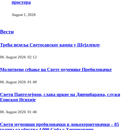
простора
August 1, 2026
Вести
Трећа недеља Светосавског кампа у Шејдленду
06. August 2026. 02:12
Молитвено сећање на Свете мученике Пребиловачке
06. August 2026. 01:49
Свети Пантелејмон, слава цркве на Дивчибарама, служи
Епископ Исихије
06. August 2026. 01:46
Свети мученици пребиловачки и доњохерцеговачки – 85
година од убиства 4.000 Срба у Херцеговини