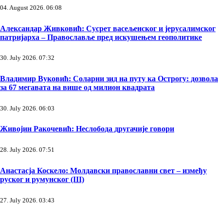
04. August 2026. 06:08
Александар Живковић: Сусрет васељенског и јерусалимског
патријарха – Православље пред искушењем геополитике
30. July 2026. 07:32
Владимир Вуковић: Соларни зид на путу ка Острогу: дозвола
за 67 мегавата на више од милион квадрата
30. July 2026. 06:03
Живојин Ракочевић: Неслобода другачије говори
28. July 2026. 07:51
Анастасја Коскело: Молдавски православни свет – између
руског и румунског (III)
27. July 2026. 03:43