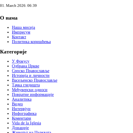
01. March 2026. 06:39
О нама
Наша мисија
Импресум
Контакт
Политика коришћења
Категорије
У Фокусу
Одбрана Цркве
Српско Православље
Историја и личности
Васељенско Православље
Тачка гледишта
Међуверски односи
Повратне информације
Аналитика
Видео
Интервјуи
Инфографика
Коментари
Vida de la Iglesia
Донације
Животът на Църквата