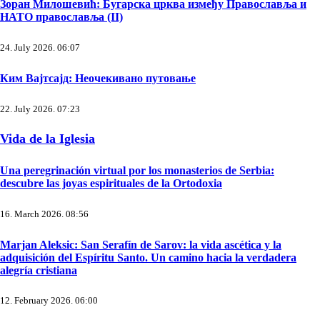
Зоран Милошевић: Бугарска црква између Православља и
НАТО православља (II)
24. July 2026. 06:07
Ким Вајтсајд: Неочекивано путовање
22. July 2026. 07:23
Vida de la Iglesia
Una peregrinación virtual por los monasterios de Serbia:
descubre las joyas espirituales de la Ortodoxia
16. March 2026. 08:56
Marjan Aleksic: San Serafín de Sarov: la vida ascética y la
adquisición del Espíritu Santo. Un camino hacia la verdadera
alegría cristiana
12. February 2026. 06:00