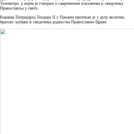
Телеметро, у којем је говорио о савременим изазовима и сведочењу
Православља у свету.
Боравак Патријарха Теодора II у Панами протекао је у духу молитве,
братске љубави и сведочења јединства Православне Цркве.