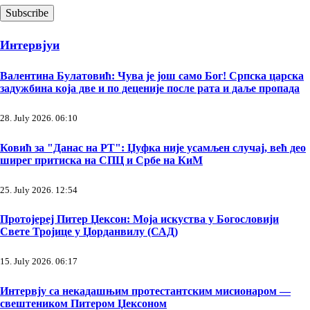
Интервјуи
Валентина Булатовић: Чува је још само Бог! Српска царска
задужбина која две и по деценије после рата и даље пропада
28. July 2026. 06:10
Ковић за "Данас на РТ": Џуфка није усамљен случај, већ део
ширег притиска на СПЦ и Србе на КиМ
25. July 2026. 12:54
Протојереј Питер Џексон: Моја искуства у Богословији
Свете Тројице у Џорданвилу (САД)
15. July 2026. 06:17
Интервју са некадашњим протестантским мисионаром —
свештеником Питером Џексоном