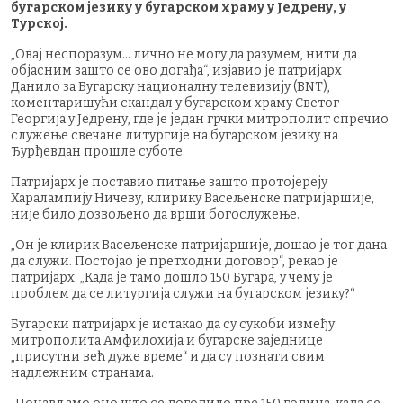
бугарском језику у бугарском храму у Једрену, у
Турској.
„Овај неспоразум... лично не могу да разумем, нити да
објасним зашто се ово догађа“, изјавио је патријарх
Данило за Бугарску националну телевизију (BNT),
коментаришући скандал у бугарском храму Светог
Георгија у Једрену, где је један грчки митрополит спречио
служење свечане литургије на бугарском језику на
Ђурђевдан прошле суботе.
Патријарх је поставио питање зашто протојереју
Харалампију Ничеву, клирику Васељенске патријаршије,
није било дозвољено да врши богослужење.
„Он је клирик Васељенске патријаршије, дошао је тог дана
да служи. Постојао је претходни договор“, рекао је
патријарх. „Када је тамо дошло 150 Бугара, у чему је
проблем да се литургија служи на бугарском језику?“
Бугарски патријарх је истакао да су сукоби између
митрополита Амфилохија и бугарске заједнице
„присутни већ дуже време“ и да су познати свим
надлежним странама.