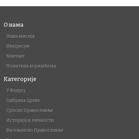
О нама
Наша мисија
Импресум
Контакт
Политика коришћења
Категорије
У Фокусу
Одбрана Цркве
Српско Православље
Историја и личности
Васељенско Православље