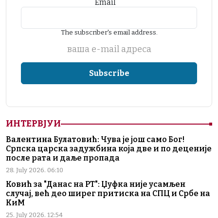
Email
The subscriber's email address.
ваша е-mail адреса
ИНТЕРВЈУИ
Валентина Булатовић: Чува је још само Бог!
Српска царска задужбина која две и по деценије
после рата и даље пропада
28. July 2026. 06:10
Ковић за "Данас на РТ": Џуфка није усамљен
случај, већ део ширег притиска на СПЦ и Србе на
КиМ
25. July 2026. 12:54