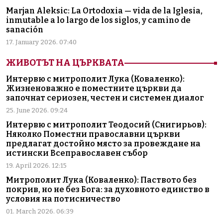
Marjan Aleksic: La Ortodoxia — vida de la Iglesia,
inmutable a lo largo de los siglos, y camino de
sanación
17. January 2026. 07:40
ЖИВОТЪТ НА ЦЪРКВАТА
Интервю с митрополит Лука (Коваленко):
Жизненоважно е поместните църкви да
започнат сериозен, честен и системен диалог
25. June 2026. 09:24
Интервю с митрополит Теодосий (Снигирьов):
Няколко Поместни православни църкви
предлагат достойно място за провеждане на
истински Всеправославен събор
19. April 2026. 12:15
Митрополит Лука (Коваленко): Паството без
покрив, но не без Бога: за духовното единство в
условия на потисничество
01. March 2026. 06:39