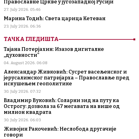
Православне Цркве у југозападној Русији
27. July 2026. 05:46
Марина Тодић: Света царица Кетеван
23. July 2026. 06:36
ТАЧКА ГЛЕДИШТА
Тајана Потерјахин: Изазов дигиталне
„духовности”
04. August 2026. 06:08
Александар Живковић: Сусрет васељенског и
јерусалимског патријарха – Православље пред
искушењем геополитике
30. July 2026. 07:32
Владимир Вуковић: Соларни зид на путу ка
Острогу: дозвола за 67 мегавата на више од
милион квадрата
30. July 2026. 06:03
Живојин Ракочевић: Неслобода другачије
говори