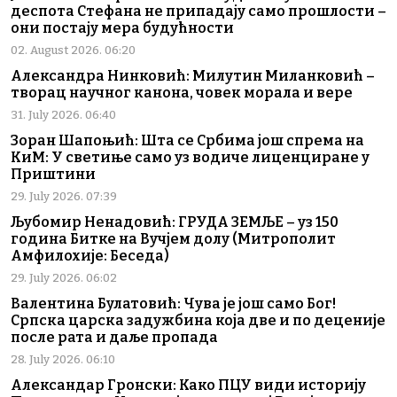
деспота Стефана не припадају само прошлости –
они постају мера будућности
02. August 2026. 06:20
Александра Нинковић: Милутин Миланковић –
творац научног канона, човек морала и вере
31. July 2026. 06:40
Зоран Шапоњић: Шта се Србима још спрема на
КиМ: У светиње само уз водиче лиценциране у
Приштини
29. July 2026. 07:39
Љубомир Ненадовић: ГРУДА ЗЕМЉЕ – уз 150
година Битке на Вучјем долу (Митрополит
Амфилохије: Беседа)
29. July 2026. 06:02
Валентина Булатовић: Чува је још само Бог!
Српска царска задужбина која две и по деценије
после рата и даље пропада
28. July 2026. 06:10
Александар Гронски: Како ПЦУ види историју