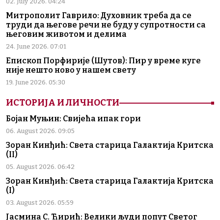
02. July 2026. 04:24
Митрополит Гаврило: Духовник треба да се
труди да његове речи не буду у супротности са
његовим животом и делима
24. June 2026. 07:01
Епископ Порфирије (Шутов): Пир у време куге
није нешто ново у нашем свету
19. June 2026. 05:30
ИСТОРИЈА И ЛИЧНОСТИ
Бојан Муњин: Свијећа ипак гори
06. August 2026. 09:05
Зоран Кинђић: Света старица Галактија Критска
(II)
05. August 2026. 06:42
Зоран Кинђић: Света старица Галактија Критска
(I)
03. August 2026. 05:59
Јасмина С. Ћирић: Велики људи попут Светог