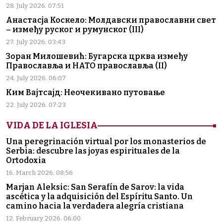
28. July 2026. 07:51
Анастасја Коскело: Молдавски православни свет
– између руског и румунског (III)
27. July 2026. 03:43
Зоран Милошевић: Бугарска црква између
Православља и НАТО православља (II)
24. July 2026. 06:07
Ким Вајтсајд: Неочекивано путовање
22. July 2026. 07:23
VIDA DE LA IGLESIA
Una peregrinación virtual por los monasterios de
Serbia: descubre las joyas espirituales de la
Ortodoxia
16. March 2026. 08:56
Marjan Aleksic: San Serafín de Sarov: la vida
ascética y la adquisición del Espíritu Santo. Un
camino hacia la verdadera alegría cristiana
12. February 2026. 06:00