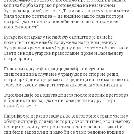
„Понављамо оно што се догодило пре 150 година, када се
водила борба за право проповедања на независном
бугарском језику“, рекао је. „Та питања, која су у прошлости
била толико осетљива — не видимо зашто сада постоји
потреба да се поново покреће нешто што никоме не
доноси корист.“
Бугарски егзархат у Истанбулу саопштио је да неће
дозволити служење богослужења на грчком језику у
бугарским храмовима у Једрену и да је о томе обавестио и
Свети синод Бугарске православне цркве и Васељенску
патријаршију.
Поводом одлуке фондације да забрани грчким
свештеницима служење у храму док се спор не реши,
патријарх Данило је рекао да заједница на то има право по
турском закону, као регистрована верска организација.
„Мислим да је ова одлука донета после многих преговора
и бројних покушаја да се питање реши на другачији
начин“, казао је.
Патријарх је изразио наду да ће „одговорне стране узети у
обзир историју, далеку историју овог питања, као и његову
новију позадину, те пронаћи успешно решење, како би
сви били задовољни и како би се тамо редовно вршило