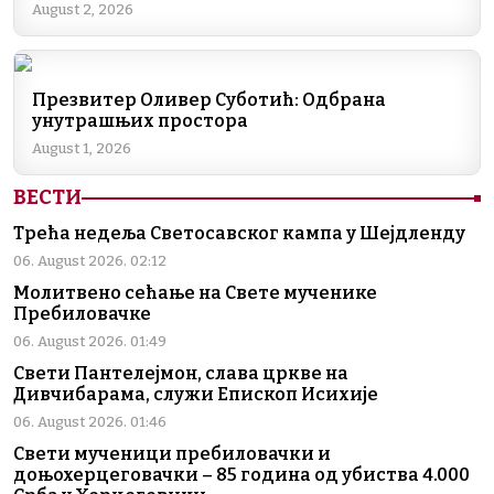
o
p
k
August 2, 2026
k
Презвитер Оливер Суботић: Одбрана
унутрашњих простора
August 1, 2026
ВЕСТИ
Трећа недеља Светосавског кампа у Шејдленду
06. August 2026. 02:12
Молитвено сећање на Свете мученике
Пребиловачке
06. August 2026. 01:49
Свети Пантелејмон, слава цркве на
Дивчибарама, служи Епископ Исихије
06. August 2026. 01:46
Свети мученици пребиловачки и
доњохерцеговачки – 85 година од убиства 4.000