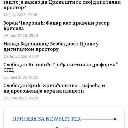
зашто је важно да Црква штити свој дигитални
простор?
14. July 2026. 05:36
Зоран Чворовић: Фанар као црквени ресор
Брисела
29. June 2026. 05:10
Ненад Бадовинац: Безбедност Цркве у
дигиталном простору
26. June 2026. 06:07
Слободан Антонић: Грађанистичка „реформа“
СПЦ
25. June 2026. 01:25
Слободан Ерић: Хришћанство – највећа и
најпрогоњенија вера на планети
21. June 2026. 05:23
ПРИЈАВА ЗА NEWSLETTER