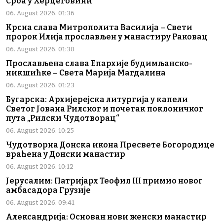
Срба у Херцеговини
06. August 2026. 01:36
Крсна слава Митрополита Василија – Свети
пророк Илија прослављен у манастиру Раковац
06. August 2026. 01:30
Прослављена слава Епархије будимљанско-
никшићке – Света Марија Магдалина
06. August 2026. 01:23
Бугарска: Архијерејска литургија у капели
Светог Јована Рилског и почетак поклоничког
пута „Рилски Чудотворац“
06. August 2026. 10:25
Чудотворна Донска икона Пресвете Богородице
враћена у Донски манастир
06. August 2026. 10:12
Јерусалим: Патријарх Теофил III примио новог
амбасадора Грузије
06. August 2026. 09:41
Александрија: Основан нови женски манастир