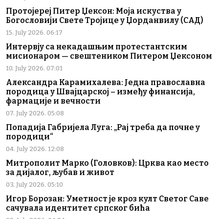
Протојереј Питер Џексон: Моја искуства у
Богословији Свете Тројице у Џорданвилу (САД)
15. July 2026. 06:17
Интервју са некадашњим протестантским
мисионаром — свештеником Питером Џексоном
10. July 2026. 07:01
Александра Карамихалева: Једна православна
породица у Швајцарској – између финансија,
фармације и вечности
07. July 2026. 05:08
Попадија Габријела Луга: „Рај треба да почне у
породици“
04. July 2026. 12:08
Митрополит Марко (Головков): Црква као место
за дијалог, љубав и живот
03. July 2026. 05:10
Игор Борозан: Уметност је кроз култ Светог Саве
сачувала идентитет српског бића