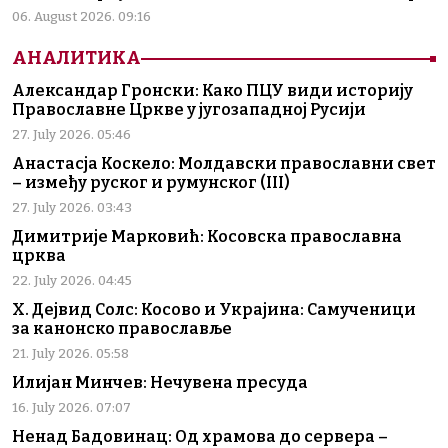
06. August 2026. 09:16
АНАЛИТИКА
Александар Гронски: Како ПЦУ види историју
Православне Цркве у југозападној Русији
27. July 2026. 05:46
Анастасја Коскело: Молдавски православни свет
– између руског и румунског (III)
27. July 2026. 03:43
Димитрије Марковић: Косовска православна
црква
22. July 2026. 04:45
Х. Дејвид Солс: Косово и Украјина: Самученици
за канонско православље
21. July 2026. 05:58
Илијан Минчев: Нечувена пресуда
16. July 2026. 07:07
Ненад Бадовинац: Од храмова до сервера –