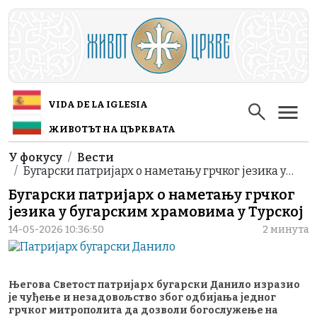
Skip to main content
VIDA DE LA IGLESIA
ЖИВОТЪТ НА ЦЪРКВАТА
Breadcrumb
У фокусу
Вести
Бугарски патријарх о наметању грчког језика у…
Бугарски патријарх о наметању грчког
језика у бугарским храмовима у Турској
14-05-2026 10:36:50
2 минута
Његова Светост патријарх бугарски Данило изразио
је чуђење и незадовољство због одбијања једног
грчког митрополита да дозволи богослужење на