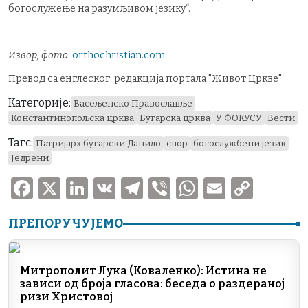
богослужење на разумљивом језику“.
Извор, фото
:
orthochristian.com
Превод са енглеског: редакција портала "Живот Цркве"
Категорије:
Васељенско Православље
Константинопољска црква
Бугарска црква
У ФОКУСУ
Вести
Тагс:
Патријарх бугарски Данило
спор
богослужбени језик
Једрени
F
X
Li
V
T
V
W
E
C
a
n
K
el
ib
h
m
o
ПРЕПОРУЧУЈЕМО
c
k
e
er
at
ai
p
e
e
gr
s
l
y
b
dI
a
A
Li
Митрополит Лука (Коваленко): Истина не
зависи од броја гласова: беседа о раздераној
o
n
m
p
n
ризи Христовој