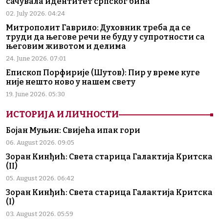
сачувала идентитет српског бића
02. July 2026. 04:24
Митрополит Гаврило: Духовник треба да се
труди да његове речи не буду у супротности са
његовим животом и делима
24. June 2026. 07:01
Епископ Порфирије (Шутов): Пир у време куге
није нешто ново у нашем свету
19. June 2026. 05:30
ИСТОРИЈА И ЛИЧНОСТИ
Бојан Муњин: Свијећа ипак гори
06. August 2026. 09:05
Зоран Кинђић: Света старица Галактија Критска
(II)
05. August 2026. 06:42
Зоран Кинђић: Света старица Галактија Критска
(I)
03. August 2026. 05:59