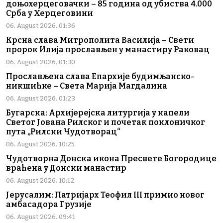
доњохерцеговачки – 85 година од убиства 4.000
Срба у Херцеговини
06. August 2026. 01:36
Крсна слава Митрополита Василија – Свети
пророк Илија прослављен у манастиру Раковац
06. August 2026. 01:30
Прослављена слава Епархије будимљанско-
никшићке – Света Марија Магдалина
06. August 2026. 01:23
Бугарска: Архијерејска литургија у капели
Светог Јована Рилског и почетак поклоничког
пута „Рилски Чудотворац“
06. August 2026. 10:25
Чудотворна Донска икона Пресвете Богородице
враћена у Донски манастир
06. August 2026. 10:12
Јерусалим: Патријарх Теофил III примио новог
амбасадора Грузије
06. August 2026. 09:41