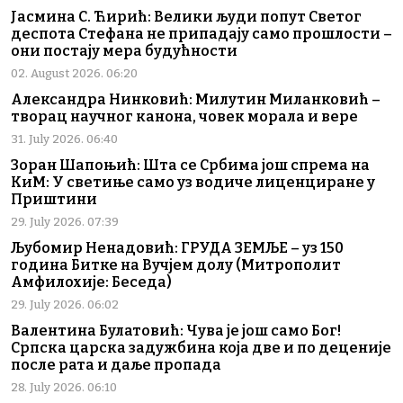
Јасмина С. Ћирић: Велики људи попут Светог
деспота Стефана не припадају само прошлости –
они постају мера будућности
02. August 2026. 06:20
Александра Нинковић: Милутин Миланковић –
творац научног канона, човек морала и вере
31. July 2026. 06:40
Зоран Шапоњић: Шта се Србима још спрема на
КиМ: У светиње само уз водиче лиценциране у
Приштини
29. July 2026. 07:39
Љубомир Ненадовић: ГРУДА ЗЕМЉЕ – уз 150
година Битке на Вучјем долу (Митрополит
Амфилохије: Беседа)
29. July 2026. 06:02
Валентина Булатовић: Чува је још само Бог!
Српска царска задужбина која две и по деценије
после рата и даље пропада
28. July 2026. 06:10