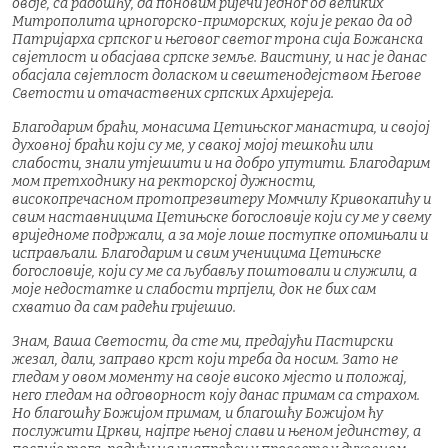
овдје, са радошћу, да поновим ријечи једног од великих
Митрополита црногорско-приморских, који је рекао да од
Патријарха српског и његовог светог трона сија Божанска
свјетлост и обасјава српске земље. Ваистину, и нас је данас
обасјала свјетлост доласком и свештенодејством Његове
Светости и отачаствених српских Архијереја.
Благодарим браћи, монасима Цетињског манастира, и својој
духовној браћи који су ме, у свакој мојој тешкоћи или
слабости, знали утјешити и на добро упутити. Благодарим
мом претходнику на ректорској дужности,
високопречасном протопрезвитеру Момчилу Кривокапићу и
свим наставницима Цетињске богословије који су ме у свему
вриједноме подржали, а за моје лоше поступке опомињали и
исправљали. Благодарим и свим ученицима Цетињске
богословије, који су ме са љубављу поштовали и служили, а
моје недостатке и слабости трпјели, док не бих сам
схватио да сам радећи гријешио.
Знам, Ваша Светости, да сте ми, предајући Пастирски
жезал, дали, заправо крст који треба да носим. Зато не
гледам у овом моменту на своје високо мјесто и положај,
него гледам на одговорност коју данас примам са страхом.
Но благошћу Божијом примам, и благошћу Божијом ћу
послужити Цркви, најпре њеној слави и њеном јединству, а