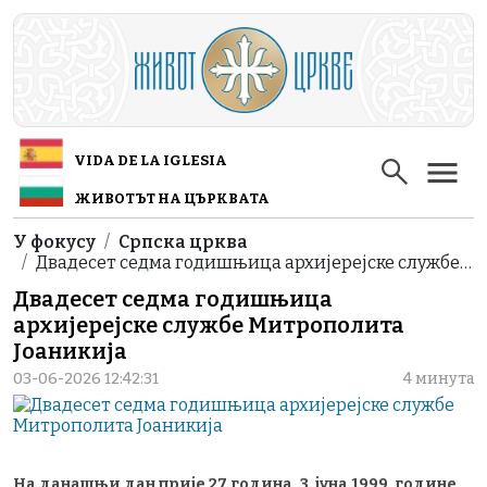
Skip to main content
VIDA DE LA IGLESIA
ЖИВОТЪТ НА ЦЪРКВАТА
Breadcrumb
У фокусу
Српска црква
Двадесет седма годишњица архијерејске службе…
Двадесет седма годишњица
архијерејске службе Митрополита
Јоаникија
03-06-2026 12:42:31
4 минута
На данашњи дан прије 27 година, 3. јуна 1999. године,