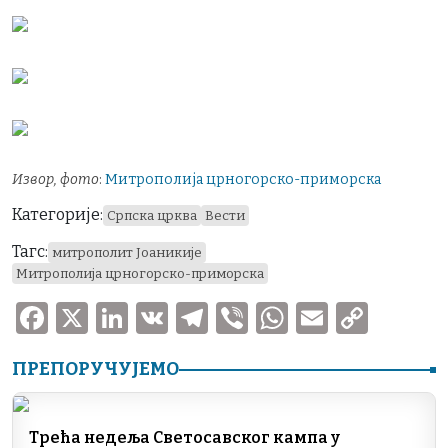
Извор, фото
:
Митрополија црногорско-приморска
Категорије:
Српска црква
Вести
Тагс:
митрополит Јоаникије
Митрополија црногорско-приморска
F
X
Li
V
T
V
W
E
C
a
n
K
el
ib
h
m
o
ПРЕПОРУЧУЈЕМО
c
k
e
er
at
ai
p
e
e
gr
s
l
y
b
dI
a
A
Li
Трећа недеља Светосавског кампа у