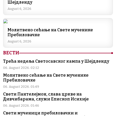
Шејдленду
o
n
m
p
n
August 6, 2026
o
p
k
k
Молитвено сећање на Свете мученике
Пребиловачке
August 6, 2026
ВЕСТИ
Трећа недеља Светосавског кампа у Шејдленду
06. August 2026. 02:12
Молитвено сећање на Свете мученике
Пребиловачке
06. August 2026. 01:49
Свети Пантелејмон, слава цркве на
Дивчибарама, служи Епископ Исихије
06. August 2026. 01:46
Свети мученици пребиловачки и