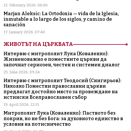
12. February 2026. 06:00
Marjan Aleksic: La Ortodoxia — vida de la Iglesia,
inmutable a lo largo de los siglos, y camino de
sanación
17. January 2026. 07:40
ЖИВОТЪТ НА ЦЪРКВАТА
Интервю с митрополит Лука (Коваленко):
Жизненоважно е поместните църкви да
започнат сериозен, честен и системен диалог
25. June 2026. 09:24
Интервю с митрополит Теодосий (Снигирьов):
Няколко Поместни православни църкви
предлагат достойно място за провеждане на
истински Всеправославен събор
19. April 2026. 12:15
Митрополит Лука (Коваленко): Паството без
покрив, но не без Бога: за духовното единство в
условия на потисничество