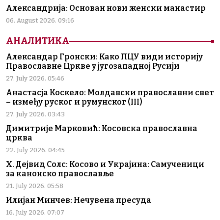
Александрија: Основан нови женски манастир
06. August 2026. 09:16
АНАЛИТИКА
Александар Гронски: Како ПЦУ види историју
Православне Цркве у југозападној Русији
27. July 2026. 05:46
Анастасја Коскело: Молдавски православни свет
– између руског и румунског (III)
27. July 2026. 03:43
Димитрије Марковић: Косовска православна
црква
22. July 2026. 04:45
Х. Дејвид Солс: Косово и Украјина: Самученици
за канонско православље
21. July 2026. 05:58
Илијан Минчев: Нечувена пресуда
16. July 2026. 07:07