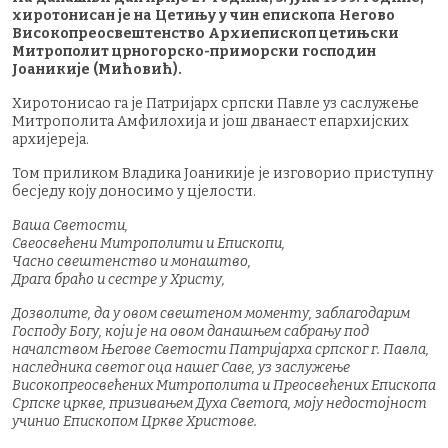
хиротонисан је на Цетињу у чин епископа Негово
Високопреосвештенство Архиепископ цетињски
Митрополит црногорско-приморски господин
Јоаникије (Мићовић).
Хиротонисао га је Патријарх српски Павле уз саслужење
Митрополита Амфилохија и још дванаест епархијских
архијереја.
Том приликом Владика Јоаникије је изговорио приступну
бесједу коју доносимо у цјелости.
Ваша Светости,
Свеосвећени Митрополити и Епископи,
Часно свештенство и монаштво,
Драга браћо и сестре у Христу,
Дозволите, да у овом свештеном моменту, заблагодарим
Господу Богу, који је на овом данашњем сабрању под
началством Његове Светости Патријарха српског г. Павла,
наследника светог оца нашег Саве, уз заслужење
Високопреосвећених Митрополита и Преосвећених Епископа
Српске цркве, призивањем Духа Светога, моју недостојност
учинио Епископом Цркве Христове.