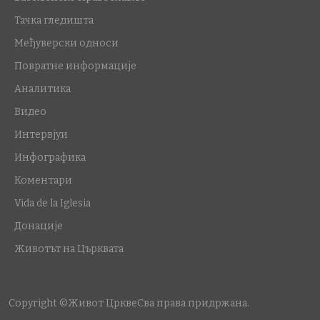
Тачка гледишта
Међуверски односи
Повратне информације
Аналитика
Видео
Интервјуи
Инфографика
Коментари
Vida de la Iglesia
Донације
Животът на Църквата
Copyright ©Живот Цркве
Сва права придржана.