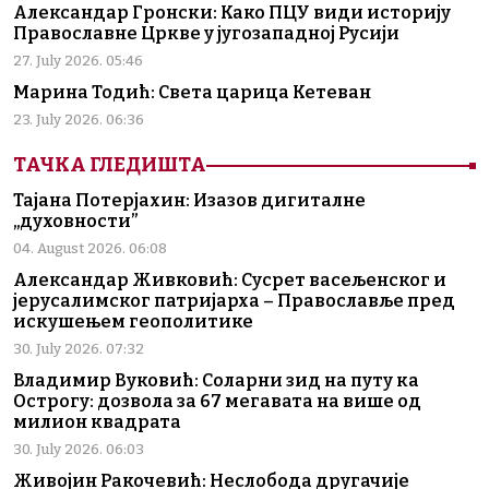
Александар Гронски: Како ПЦУ види историју
Православне Цркве у југозападној Русији
27. July 2026. 05:46
Марина Тодић: Света царица Кетеван
23. July 2026. 06:36
ТАЧКА ГЛЕДИШТА
Тајана Потерјахин: Изазов дигиталне
„духовности”
04. August 2026. 06:08
Александар Живковић: Сусрет васељенског и
јерусалимског патријарха – Православље пред
искушењем геополитике
30. July 2026. 07:32
Владимир Вуковић: Соларни зид на путу ка
Острогу: дозвола за 67 мегавата на више од
милион квадрата
30. July 2026. 06:03
Живојин Ракочевић: Неслобода другачије