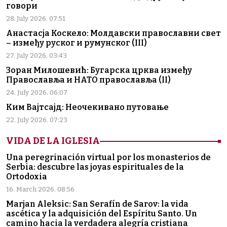
говори
28. July 2026. 07:51
Анастасја Коскело: Молдавски православни свет
– између руског и румунског (III)
27. July 2026. 03:43
Зоран Милошевић: Бугарска црква између
Православља и НАТО православља (II)
24. July 2026. 06:07
Ким Вајтсајд: Неочекивано путовање
22. July 2026. 07:23
VIDA DE LA IGLESIA
Una peregrinación virtual por los monasterios de
Serbia: descubre las joyas espirituales de la
Ortodoxia
16. March 2026. 08:56
Marjan Aleksic: San Serafín de Sarov: la vida
ascética y la adquisición del Espíritu Santo. Un
camino hacia la verdadera alegría cristiana