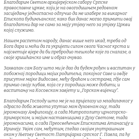
Благодарим Светом архијерејском сабору Српске
православне цркве, који је на овогодишњем редовном
засиједању једногласно одлучио да ме изабере за викарног
Епископа будимљанског, како бих данас могао примити овај
благодатни дар не само за моју утјеху него за утјеху Цркви
којој служимо.
Нашем распетом народу, данас више него икад, треба од
Бога дара и моћи да га укријепи силом свога Часног крста и
најсветије вјере да би пребродио тешкоће које га сналазе, а
своје хришћанско име и образ очувао.
Захвалан сам Богу што ми је дао да будем рођен и васпитан у
побожној породици мојих родитеља, покојног Саве и овдје
присутне мајке Видосаве, међу браћом и сестрама, гдје сам
примио своју љубав, која се у породици може добити, и
васпитању на Косовском завјету и „Горском вијенцу“.
Благодарим Господу што ме је на пријелазу из младалачког у
одрасло доба живота упутио мом духовном оцу, тада
јеромонаху Амфилохију, а сада Митрополиту црногорско-
приморском, и мојим наставницима у Духу Светоме, тада
јеромонасима, а сада Преосвећеним Епископима Атанасију и
Иринеју. Увјек сам, међутим, гледао својим унутрашњим
оком у Његову Светост Патријарха српског Г. Павла, па ћу