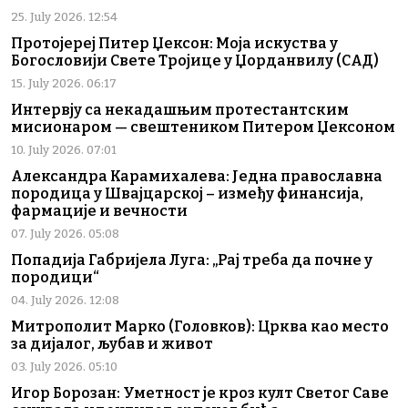
25. July 2026. 12:54
Протојереј Питер Џексон: Моја искуства у
Богословији Свете Тројице у Џорданвилу (САД)
15. July 2026. 06:17
Интервју са некадашњим протестантским
мисионаром — свештеником Питером Џексоном
10. July 2026. 07:01
Александра Карамихалева: Једна православна
породица у Швајцарској – између финансија,
фармације и вечности
07. July 2026. 05:08
Попадија Габријела Луга: „Рај треба да почне у
породици“
04. July 2026. 12:08
Митрополит Марко (Головков): Црква као место
за дијалог, љубав и живот
03. July 2026. 05:10
Игор Борозан: Уметност је кроз култ Светог Саве