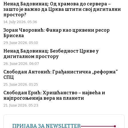
Ненад Бадовинац: Од храмова до сервера –
зашто је важно да Црква штити свој дигитални
простор?
14. July 2026. 05:36
Зоран Чворовић: Фанар као црквени ресор
Брисела
29. June 2026. 05:10
Ненад Бадовинац: Безбедност Цркве у
дигиталном простору
26. June 2026. 06:07
Слободан Антонић: Грађанистичка „реформа“
СПЦ
25. June 2026. 01:25
Слободан Ерић: Хришћанство – највећа и
најпрогоњенија вера на планети
21. June 2026. 05:23
ПРИЈАВА ЗА NEWSLETTER