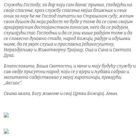
Служећи Господу, за дар који сам данас примио, гледајући на
своје спасење, кроз службу спасења мојих ближњих и свих
оних за које ће ме Господ питати на Страшном суду, желим
свом душом да моја радост не буде у томе да се само својим
архијерејским достојанством поносим, него да се радујем,
слушајући глас Господњи и да се још више радујем томе и да
се словесно духовно стадо, народ Божији, радује и одушеви
њиме, да га увјек слуша и прославља Јединосуштну,
Нераздјељиву и Животворну Тројицу, Оца и Сина и Светога
Духа.
Благословите, Ваша Светости, и мене и моју будућу службу и
сав овдје присутни народ, који се у вјери и љубави сабрао и
молитвено садејствовао у мојој хиротонији, пјевајући
„Аксиос“.
Свима хвала, Богу живоме и свој Цркви Божијој. Амин.