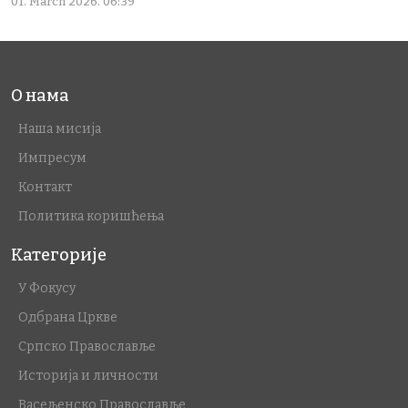
01. March 2026. 06:39
О нама
Наша мисија
Импресум
Контакт
Политика коришћења
Категорије
У Фокусу
Одбрана Цркве
Српско Православље
Историја и личности
Васељенско Православље