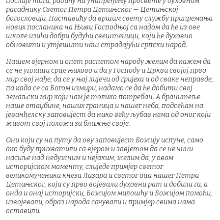
послије тога, радићу на унапређењу просвете у духовном
расаднику Светог Петра Цетињског — Цетињској
богословији. Наставићу да вршим свету службу припремања
нових посланика на Њиви Господњој са надом да ће из ове
школе изићи добри будући свештеници, који ће духовно
обновити и утјешити наш страдајући српски народ.
Нашем вјерном и опет распетом народу желим да кажем да
се не уплаши срце њихово и да у Господу и Цркви својој прво
мир свој нађе, да се у њој лијечи од гријеха и од сваке неправде,
па када се са Богом измири, надамо се да ће добити свој
земаљски мир који нам је толико потребан. А бранитеље
наше отаџбине, наших граница и нашег неба, подсећам на
јеванђелску заповијест да нико већу љубав нема од оног који
живот свој положи за ближње своје.
Они који су на путу да ову заповијест Божију испуне, само
ако буду прихватили са вјером и завјетом да се не чини
насиље над недужним и нејаким, желим да, у овом
историјском моменту, слиједе примјер светог
великомученика кнеза Лазара и светог оца нашег Петра
Цетињског, који су прво војевали духовни рат и добили га, а
онда и онај историјски, Божијом милошћу и Божијом помоћи,
извојевали, образ народа сачували и примјер свима нама
оставили.