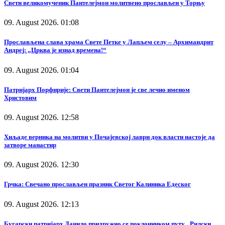
Свети великомученик Пантелејмон молитвено прослављен у Торњу
09. August 2026. 01:08
Прослављена слава храма Свете Петке у Лапљем селу – Архимандрит
Андреј: „Црква је изнад времена!“
09. August 2026. 01:04
Патријарх Порфирије: Свети Пантелејмон је све лечио именом
Христовим
09. August 2026. 12:58
Хиљаде верника на молитви у Почајевској лаври док власти настоје да
затворе манастир
09. August 2026. 12:30
Грчка: Свечано прослављен празник Светог Калиника Едеског
09. August 2026. 12:13
Бугарски патријарх Данило придружио се поклоничком путу „Рилски