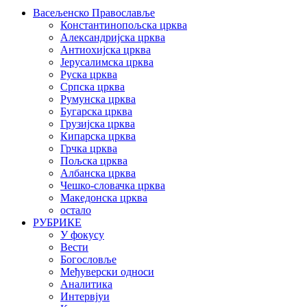
Васељенско Православље
Константинопољска црква
Александријска црква
Антиохијска црква
Јерусалимска црква
Руска црква
Српска црква
Румунска црква
Бугарска црква
Грузијска црква
Кипарска црква
Грчка црква
Пољска црква
Албанска црква
Чешко-словачка црква
Македонска црква
остало
РУБРИКЕ
У фокусу
Вести
Богословље
Међуверски односи
Аналитика
Интервјуи