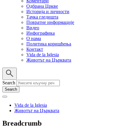
Коментари
Одбрана Цркве
Историја и личности
Тачка гледишта
Повратне информације
Видео
Инфографика
О нама
Политика коришћења
Контакт
Vida de la Iglesia
Животът на Църквата
Search
Vida de la Iglesia
Животът на Църквата
Breadcrumb