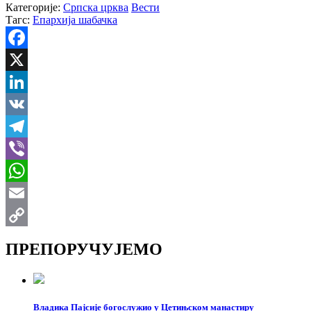
Категорије:
Српска црква
Вести
Тагс:
Епархија шабачка
Facebook
X
LinkedIn
VK
Telegram
Viber
WhatsApp
Email
Copy
ПРЕПОРУЧУЈЕМО
Link
Владика Пајсије богослужио у Цетињском манастиру