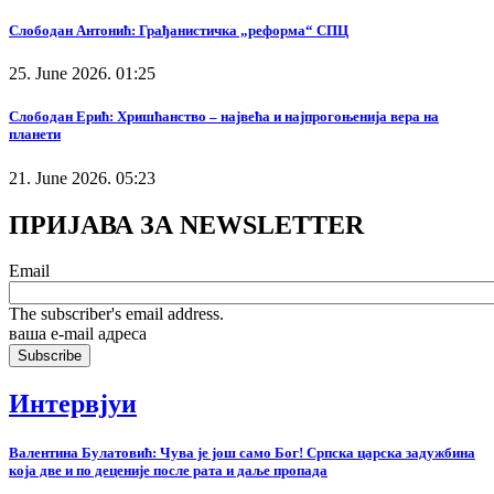
Слободан Антонић: Грађанистичка „реформа“ СПЦ
25. June 2026. 01:25
Слободан Ерић: Хришћанство – највећа и најпрогоњенија вера на
планети
21. June 2026. 05:23
ПРИЈАВА ЗА NEWSLETTER
Email
The subscriber's email address.
ваша е-mail адреса
Интервјуи
Валентина Булатовић: Чува је још само Бог! Српска царска задужбина
која две и по деценије после рата и даље пропада