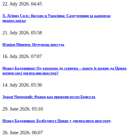
22. July 2026. 04:45
Х. Дејвид Солс: Косово и Украјина: Самученици за канонско
православље
21. July 2026. 05:58
Илијан Минчев: Нечувена пресуда
16. July 2026. 07:07
Ненад Бадовинац: Од храмова до сервера – зашто је важно да Црква
штити свој дигитални простор?
14. July 2026. 05:36
Зоран Чворовић: Фанар као црквени ресор Брисела
29. June 2026. 05:10
Ненад Бадовинац: Безбедност Цркве у дигиталном простору
26. June 2026. 06:07