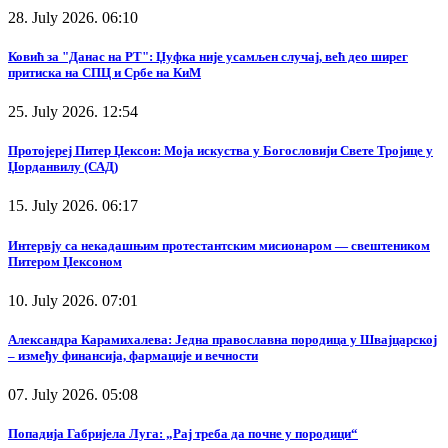
28. July 2026. 06:10
Ковић за "Данас на РТ": Џуфка није усамљен случај, већ део ширег
притиска на СПЦ и Србе на КиМ
25. July 2026. 12:54
Протојереј Питер Џексон: Моја искуства у Богословији Свете Тројице у
Џорданвилу (САД)
15. July 2026. 06:17
Интервју са некадашњим протестантским мисионаром — свештеником
Питером Џексоном
10. July 2026. 07:01
Александра Карамихалева: Једна православна породица у Швајцарској
– између финансија, фармације и вечности
07. July 2026. 05:08
Попадија Габријела Луга: „Рај треба да почне у породици“