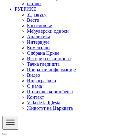
остало
РУБРИКЕ
У фокусу
Вести
Богословље
Међуверски односи
Аналитика
Интервјуи
Коментари
Одбрана Цркве
Историја и личности
Тачка гледишта
Повратне информације
Видео
Инфографика
О нама
Политика коришћења
Контакт
Vida de la Iglesia
Животът на Църквата