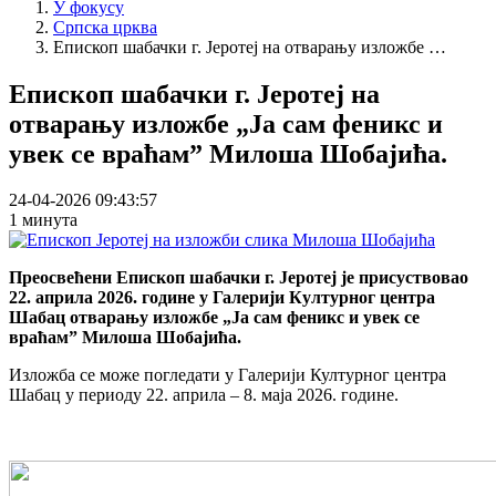
У фокусу
Српска црква
Епископ шабачки г. Јеротеј на отварању изложбе …
Епископ шабачки г. Јеротеј на
отварању изложбе „Ја сам феникс и
увек се враћам” Милоша Шобајића.
24-04-2026 09:43:57
1 минута
Преосвећени Епископ шабачки г. Јеротеј је присуствовао
22. априла 2026. године у Галерији Културног центра
Шабац отварању изложбе „Ја сам феникс и увек се
враћам” Милоша Шобајића.
Изложба се може погледати у Галерији Културног центра
Шабац у периоду 22. априла – 8. маја 2026. године.