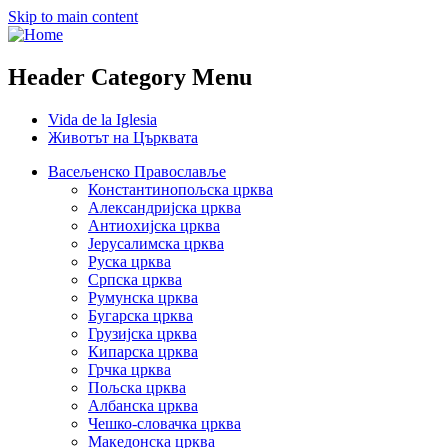
Skip to main content
Header Category Menu
Vida de la Iglesia
Животът на Църквата
Васељенско Православље
Константинопољска црква
Александријска црква
Антиохијска црква
Јерусалимска црква
Руска црква
Српска црква
Румунска црква
Бугарска црква
Грузијска црква
Кипарска црква
Грчка црква
Пољска црква
Албанска црква
Чешко-словачка црква
Македонска црква