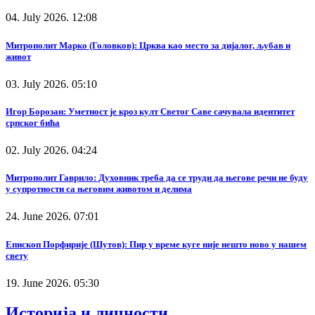
04. July 2026. 12:08
Митрополит Марко (Головков): Црква као место за дијалог, љубав и
живот
03. July 2026. 05:10
Игор Борозан: Уметност је кроз култ Светог Саве сачувала идентитет
српског бића
02. July 2026. 04:24
Митрополит Гаврило: Духовник треба да се труди да његове речи не буду
у супротности са његовим животом и делима
24. June 2026. 07:01
Епископ Порфирије (Шутов): Пир у време куге није нешто ново у нашем
свету
19. June 2026. 05:30
Историја и личности