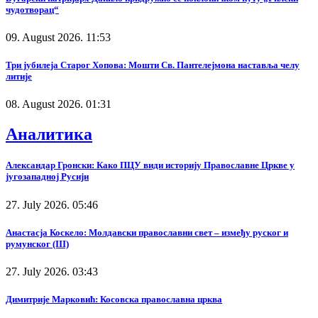
чудотворац“
09. August 2026. 11:53
Три јубилеја Старог Хопова: Мошти Св. Пантелејмона наставља челу
литије
08. August 2026. 01:31
Аналитика
Александар Гронски: Како ПЦУ види историју Православне Цркве у
југозападној Русији
27. July 2026. 05:46
Анастасја Коскело: Молдавски православни свет – између руског и
румунског (III)
27. July 2026. 03:43
Димитрије Марковић: Косовска православна црква