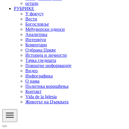
остало
РУБРИКЕ
У фокусу
Вести
Богословље
Међуверски односи
Аналитика
Интервјуи
Коментари
Одбрана Цркве
Историја и личности
Тачка гледишта
Повратне информације
Видео
Инфографика
О нама
Политика коришћења
Контакт
Vida de la Iglesia
Животът на Църквата