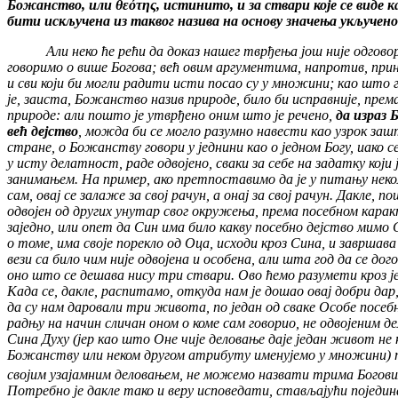
Божанство, или θεότης, истинито, и за ствари које се виде ка
бити искључена из таквог назива на основу значења укљученог
Али неко ће рећи да доказ нашег тврђења још није одгово
говоримо о више Богова; већ овим аргументима, напротив, прину
и сви који би могли радити исти посао су у множини; као што 
је, заиста, Божанство назив природе, било би исправније, прем
природе: али пошто је утврђено оним што је речено,
да израз 
већ дејство
, можда би се могло разумно навести као узрок зашто 
стране, о Божанству говори у једнини као о једном Богу, иако
у исту делатност, раде одвојено, сваки за себе на задатку који
занимањем. На пример, ако претпоставимо да је у питању неколи
сам, овај се залаже за свој рачун, а онај за свој рачун. Дакле
одвојен од других унутар свог окружења, према посебном карак
заједно, или опет да Син има било какву посебно дејство мимо
о томе, има своје порекло од Оца, исходи кроз Сина, и завршава
вези са било чим није одвојена и особена, али шта год да се до
оно што се дешава нису три ствари. Ово ћемо разумети кроз је
Када се, дакле, распитамо, откуда нам је дошао овај добри да
да су нам даровали три живота, по један од сваке Особе посе
радњу на начин сличан оном о коме сам говорио, не одвојеним 
Сина Духу (јер као што Оне чије деловање даје један живот н
Божанству или неком другом атрибуту именујемо у множини) так
својим узајамним деловањем, не можемо назвати трима Богов
Потребно је дакле тако и веру исповедати, стављајући поједи