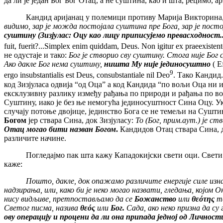
да ли је један Бог Бог Отац, а не суштина, као и шта, рецимо, а
Кандид аријанац у полемици противу Марија Викторина, који
видимо, зар је можда постојала суштина пре Бога, зар је пост
суштину (Зизјулас: Оцу као лицу приписујемо превасходност..
fuit, fuerit?...Simplex enim quiddam, Deus. Non igitur ex praeexisten
не одустаје и тако:
Бог је створио сву суштину. Стога није Бог
Ако дакле Бог нема суштину,
ништа Му није јединосуштно
( E
9
ergo insubstantialis est Deus, consubstantiale nil Deo
. Тако Кандид.
код Зизјуласа одвија “од Оца” а код Кандида “по вољи Оца ни 
ексклузивну разлику између рађања по природи и рађања по вољи
Суштину, иако је без ње немогућа јединосуштност Сина Оцу. Ук
случају потоње двојице, јединство Бога се не темељи на Сушти
Богом
јер ствара Сина, док Зизјуласу:
То (Бог, прим.аут.) је ст
Отац могао бити назван Богом
.
Кандидов Отац ствара Сина, до
различите начине.
Погледајмо пак шта кажу Кападокијски свети оци. Свети Григ
каже:
Пошто, дакле, док опажамо различите енергије силе изнад
надзирања, или, како би је неко могао назвати, гледања, којом 
нису видљиве, претпостављамо да се
Божанство
или
θεότης
та
Светог писма, назива
θεός
или
Бог.
Сада, ако неко призна да су 
ову операцију и процени да ли она припада једној од Личност