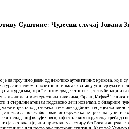
иву Суштине: Чудесни случај Јована Зиз
е да проучимо један од неколико аутентичних крикова, који с
атуралистичком и позитивистичком схватању универзума и приро
ца: апсурдизам, који ће током двадесетог века, у комбинацији с
2
им замковима и мистериозним ликовима, Франц Кафка
ће писати
врсти и стерилни атеизам подсвесно лечи новелама о бизарним чу
јмање није стало до човека и његове судбине и које једноставно
р је држао да човек због оваквог окружења не треба да губи нерве
се изненада појављује човек, који у таквом окружењу треба да о
што је као такав једини присутан у свемиру без Бога и анђела, с
а егзистенција или постојање претходи суштини. Како то? Узмимо