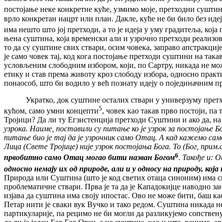
постојање неке конкретне куће, узмимо моје, претходни сушти
врло конкретан нацрт или план. Дакле, куће не би било без идеј
има нешто што јој претходи, а то је идеја у уму градитеља, кој
њена суштина, која временски али и узрочно претходи реализова
то да су суштине свих ствари, осим човека, заправо апстракциј
је само човек тај, код кога постојање претходи суштини на так
условљеним слободним избором, који, по Сартру, никада не мож
етику и став према животу кроз слободу избора, односно практ
понаособ, што би водило у већ познату идеју о појединачним п
Укратко, док суштине осталих ствари у универзуму претходе 
5
кућом, само умни концепти
, човек као такав прво постоји, п
Тројици? Да ли ту Егзистенција претходи Суштини и ако да, на
узрока. Наиме, поставили су питање ко је узрок за постојање Бо
питање био је тај да је узрочник само Отац. А кад кажемо сам
Лица (Свете Тројице) није узрок постојања Бога. То (Бог, прим.
6
првобитно само Отац могао бити назван Богом
. Такође и: 
односно немају их од природе, али и у односу на природу, која
Природа или Суштина (што је код светих отаца синоним) има с
проблематичне ствари. Прва је та да је Кападокијце наводно за
изјава да суштина има своју ипостас. Ово не може бити, баш к
Петар нити је сваки вук Вучко и тако редом. Суштина никада не
партикуларије, па рецимо не би могли да разликујемо сопствен