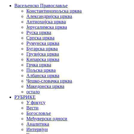
Васељенско Православље
Константинопољска црква
Александријска црква
Антиохијска црква
Јерусалимска црква
Руска црква
Српска црква
Румунска црква
Бугарска црква
Грузијска црква
Кипарска црква
Грчка црква
Пољска црква
Албанска црква
Чешко-словачка црква
Македонска црква
остало
РУБРИКЕ
У фокусу
Вести
Богословље
Међуверски односи
Аналитика
Интервјуи