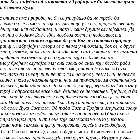
, или Бог, ниједна од Личности у Тројици не би могла разумно
 и Светом Духу.
је опште име природе, не би се утврдило да не треба да
зимо да не само они који су учесници у истој природи, већ чак
дницима, или обућарима, и тако у свим другим случајевима. Да
ворити о Једном Богу, због неодвојивости и недељивости
мери показали нашом изјавом да реч Бог не означава природу
рацији, набрајају и говори се о њима у множини, док се, с друге
ести, кажем, чињеница да људи, чак и ако је више њих укључено
појединачном деловању са другима, који се баве истим
е у бројним случајевима: али сваки од оних који беседе ради
а, они се правилно називају многима, пошто је сваки од њих
смо тако да Отац чини нешто сам од себе у чему Син не делује
оревине, и која је названа према нашим променљивим схватањима
 подељено ради мноштва Оних који дејствују, јер радња Свакога у
мострој и одржавање васељене, дешава се деловањем Тројице, а да
 све што је учествовало у овој благодати задобило је живот.
уха. Ипак, иако смо навели Три Лица и три имена, не сматрамо
и од воље Духа Светога. Од тада Света Тројица испуњава сваку
е и расположење добре воље која се саопштава од Оца преко
рамо кроз три, нити оне које сагледавамо било у једном
ема нама самима и целој творевини, заједно и неодвојиво,
а Отац, Син и Свети Дух име појединачних Личности. Он каже:
 се каже овако, придружујући (једну реч другој):Верујем у Бога