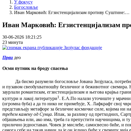
У фокусу
Богословље
Иван Марковић: Егзистенцијализам противу Суштине:…
Иван Марковић: Егзистенцијализам прот
30-06-2026 18:21:25
23 минута
Први
део
Осми путник на броду спасења
Да бисмо разумели богословље Јована Зизјуласа, потребно ј
и пузавом свеобухватношћу безличног и беживотног свемира. Н
заурлали романтизам, егзистенцијализам и његова крајња грани
1
култури и лакој литератури
. Е.А.По налази уточиште у мрачн
(огромна буба) а да то нико не примећује, Х. Лафкрафт свој ч
представљају метафоре за безличне космичке силе, којима ни на
трећем камену од Сунца
. Ипак, за разлику од претходних, Сарт
објашњења или, ако има, треба га препустити научницима, и ту 
прилично једноставан. Човек је мислеће, самосвесно биће, и по
самога себе на такав начин да је он једино биће у свемиру чиј