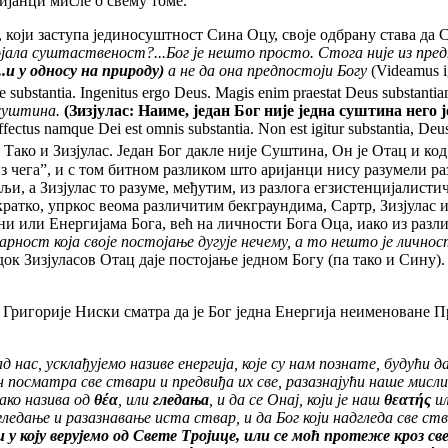
ријанци мисле о свему томе.
 заступа јединосуштност Сина Оцу, своје одбрану става да С
ојала суштаственост?...Бог је нешто просто. Стога није из пред
.и у односу на природу)
а не да она предпостоји Богу
(Videamus ig
te substantia. Ingenitus ergo Deus. Magis enim praestat Deus substantia
 суштина.
(Зизјулас: Наиме, један Бог није једна суштина него ј
ffectus namque Dei est omnis substantia. Non est igitur substantia, De
 Тако и Зизјулас. Један Бог дакле није Суштина, Он је Отац и ко
из чега”, и с том битном разликом што аријанци нису разумели ра
, а Зизјулас то разуме, међутим, из разлога егзистенцијалистич
ратко, упркос веома различитим бекграундима, Сартр, Зизјулас 
ни или Енергијама Бога, већ на личности Бога Оца, иако из раз
варност која своје постојање дугује нечему, а то нешто је лично
к Зизјуласов Отац даје постојање једном Богу (па тако и Сину).
орије Ниски сматра да је Бог једна Енергија неименоване Прир
 нас, усклађујемо називе енергија, које су нам познате, будући д
Он посматра све ствари и предвиђа их све, разазнајући наше мисли,
ко назива од
θέα
, или
гледања
, и да се Онај, који је наш
θεατής
и
гледање и разазнавање иста ствар, и да Бог који надгледа све ст
и у коју верујемо од Свете Тројице, или се моћ протеже кроз 