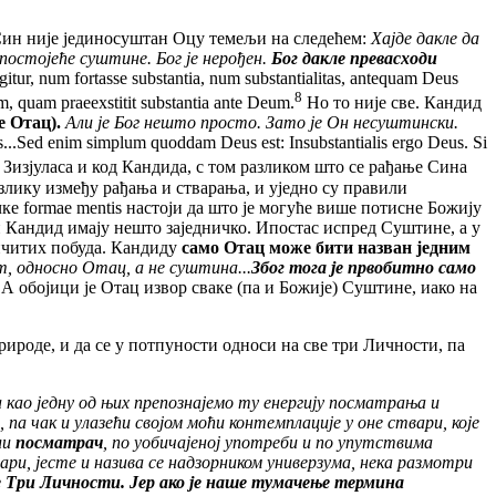
ин није јединосуштан Оцу темељи на следећем:
Хајде дакле да
постојеће суштине. Бог је нерођен.
Бог дакле превасходи
itur, num fortasse substantia, num substantialitas, antequam Deus
8
m, quam praeexstitit substantia ante Deum.
Но то није све. Кандид
е Отац).
Али је Бог нешто просто. Зато је Он несуштински.
us...Sed enim simplum quoddam Deus est: Insubstantialis ergo Deus. Si
д Зизјуласа и код Кандида, с том разликом што се рађање Сина
злику између рађања и стварања, и уједно су правили
ке formae mentis настоји да што је могуће више потисне Божију
и Кандид имају нешто заједничко. Ипостас испред Суштине, а у
личитих побуда. Кандиду
само Отац може бити назван једним
ст, односно Отац, а не суштина...
Због тога је првобитно само
 А обојици је Отац извор сваке (па и Божије) Суштине, иако на
оде, и да се у потпуности односи на све три Личности, па
а као једну од њих препознајемо ту енергију посматрања и
 па чак и улазећи својом моћи контемплације у оне ствари, које
ли
посматрач
, по уобичајеној употреби и по упутствима
вари, јесте и назива се надзорником универзума, нека размотри
све Три Личности. Јер ако је наше тумачење термина