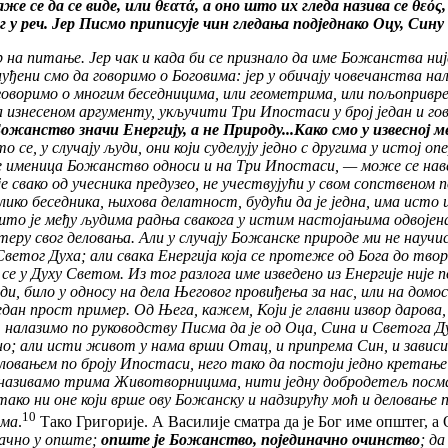
же се да се виде, или θεατά, а оно што их гледа назива се θεός
 у реч. Јер Писмо приписује чин гледања подједнако Оцу, Сину
р на питање. Јер чак и када би се признало да име Божанства ни
ђени смо да говоримо о Боговима: јер у обичају човечанства нала
говоримо о многим беседницима, или геометрима, или пољопривре
а изнесеном аргументу, укључити Три Ипостаси у број један и го
Божанство значи Енергију, а не Природу...Како смо у извесној 
се, у случају људи, они који суделују једно с другима у истој опе
 се именица Божанство односи и на Три Ипостаси, — може се нав
 је свако од учесника предузео, не учествујући у свом сопственом 
ко беседника, њихова делатност, будући да је једна, има исто им
, пошто је међу људима радња свакога у истим настојањима одвојен
теру свог деловања. Али у случају Божанске природе ми не научи
 Светог Духа; али свака Енергија која се протеже од Бога до тв
 се у Духу Светом. Из тог разлога име изведено из Енергије није
годи, било у односу на дела Његовог провиђења за нас, или на до
дан прост пример. Од Њега, кажем, Који је главни извор дарова,
р, налазимо по руководству Писма да је од Оца, Сина и Светога Д
бно; али исти живот у нама врши Отац, и припрема Син, и завис
деловањем по броју Ипостаси, него тако да постоји једно кретањ
е називамо трима Животворницима, нити једну добродетељ посмат
о ни оне који врше ову Божанску и надзирућу моћ и деловање пр
10
има
.
Тако Григорије. А Василије сматра да је Бог име општег, 
начно у опште;
опште је Божанство, појединачно очинство
; да