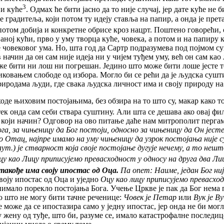
3
ни куће
. Одмах ће бити јасно да то није случај, јер дате куће не б
е градитеља, који потом ту идеју ставља на папир, а онда је пре
а потом добија и конкретне обрисе кроз нацрт. Поштено говорећи, 
ној кући, прво у уму творца куће, човека, а потом и на папиру 
е човековог ума. Но, шта год да Сартр подразумева под појмом су
ав начин да он сам није идеја ни у чијем туђем уму, већ он сам
е бити ни лош ни погрешан. Једино што може бити лоше јесте то
иковањем слободе од избора. Могло би се рећи да је људска суш
риродама људи, где свака људска личност има и своју природу на
њиховим постојањима, без обзира на то што су, макар како то
а тек онда сам себи ствара суштину. Али шта се дешава ако овај
 који начин? Одговор на ово питање даће нам митрополит пергам
га, за чињеницу да Бог постоји, односно за чињеницу да Он јесте 
о Отац, најпре имамо на уму чињеницу да узрок постојања није 
аут.) је стварност која своје постојање дугује нечему, а то неш
Оцу као Лицу приписујемо превасходност у односу на друга два Ли
 такође има своју ипостас од Оца.
Па опет: Наиме, један Бог ниј
воју ипостас од Оца и уједно
Оцу као лицу приписујемо превасход
нимало порекло постојања Бога. Учење Цркве је пак да Бог нема п
ао што не могу бити тачне реченице:
Човек је Петар
или
Вук је В
 може да се ипостазира само у једну ипостас, јер онда не би мо
у жену од туђе, што би, разуме се, имало катастрофалне последи