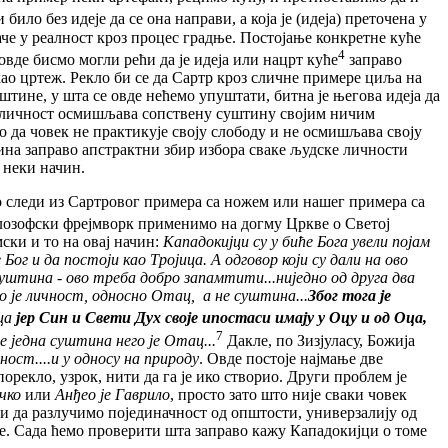
и било без идеје да се она направи, а која је (идеја) преточена у
таче у реалност кроз процес градње. Постојање конкретне куће
4
овде бисмо могли рећи да је идеја или нацрт куће
заправо
као цртеж. Рекло би се да Сартр кроз сличне примере циља на
штине, у шта се овде нећемо упуштати, битна је његова идеја да
 као личност осмишљава сопствену суштину својим ничим
 да човек не практикује своју слободу и не осмишљава своју
тина заправо апстрактни збир избора сваке људске личности
 неки начин.
 следи из Сартровог примера са ножем или нашег примера са
 филозофски фрејмворк применимо на догму Цркве о Светој
ски и то на овај начин:
Кападокијци су у биће Бога увели појам
Бог и да постоји као Тројица. А одговор који су дали на ово
суштина - ово треба добро запамтити...ниједно од друга два
то је личност, односно Отац, а не суштина...
Због тога је
ца
јер Син и Свети Дух своје ипостаси имају у Оцу и од Оца,
7
е једна суштина него је Отац...
Дакле, по Зизјуласу, Божија
ност....и у односу на природу
. Овде постоје најмање две
орекло, узрок, нити да га је ико створио. Други проблем је
учко
или
Анђео је Гаврило
, просто зато што није сваки човек
гли да разлучимо појединачност од општости, универзалију од
це. Сада ћемо проверити шта заправо кажу Кападокијци о томе