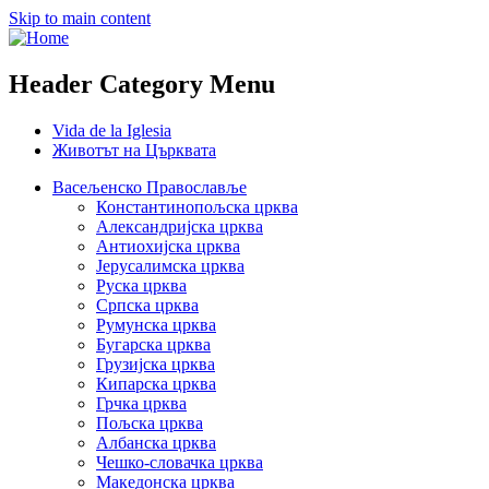
Skip to main content
Header Category Menu
Vida de la Iglesia
Животът на Църквата
Васељенско Православље
Константинопољска црква
Александријска црква
Антиохијска црква
Јерусалимска црква
Руска црква
Српска црква
Румунска црква
Бугарска црква
Грузијска црква
Кипарска црква
Грчка црква
Пољска црква
Албанска црква
Чешко-словачка црква
Македонска црква