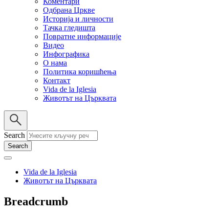
Коментари
Одбрана Цркве
Историја и личности
Тачка гледишта
Повратне информације
Видео
Инфографика
О нама
Политика коришћења
Контакт
Vida de la Iglesia
Животът на Църквата
Search
Vida de la Iglesia
Животът на Църквата
Breadcrumb