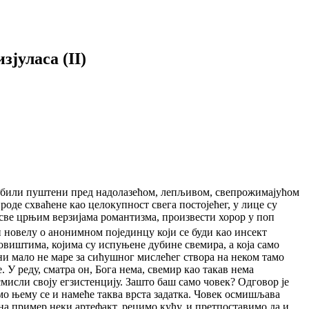
јуласа (II)
у били пуштени пред надолазећом, лепљивом, свепрожимајућом
де схваћене као целокупност свега постојећег, у лице су
а све црњим верзијама романтизма, произвести хорор у поп
 новелу о анонимном појединцу који се буди као инсект
довиштима, којима су испуњене дубине свемира, а која само
 ни мало не маре за сићушног мислећег створа на неком тамо
. У реду, сматра он, Бога нема, свемир као такав нема
смисли своју егзистенцију. Зашто баш само човек? Одговор је
амо њему се и намеће таква врста задатка. Човек осмишљава
 на пример неки артефакт, рецимо кућу, и претпоставимо да и