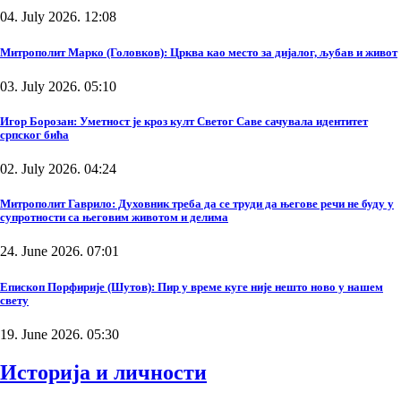
04. July 2026. 12:08
Митрополит Марко (Головков): Црква као место за дијалог, љубав и живот
03. July 2026. 05:10
Игор Борозан: Уметност је кроз култ Светог Саве сачувала идентитет
српског бића
02. July 2026. 04:24
Митрополит Гаврило: Духовник треба да се труди да његове речи не буду у
супротности са његовим животом и делима
24. June 2026. 07:01
Епископ Порфирије (Шутов): Пир у време куге није нешто ново у нашем
свету
19. June 2026. 05:30
Историја и личности