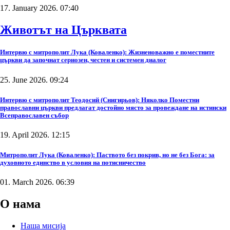
17. January 2026. 07:40
Животът на Църквата
Интервю с митрополит Лука (Коваленко): Жизненоважно е поместните
църкви да започнат сериозен, честен и системен диалог
25. June 2026. 09:24
Интервю с митрополит Теодосий (Снигирьов): Няколко Поместни
православни църкви предлагат достойно място за провеждане на истински
Всеправославен събор
19. April 2026. 12:15
Митрополит Лука (Коваленко): Паството без покрив, но не без Бога: за
духовното единство в условия на потисничество
01. March 2026. 06:39
О нама
Наша мисија