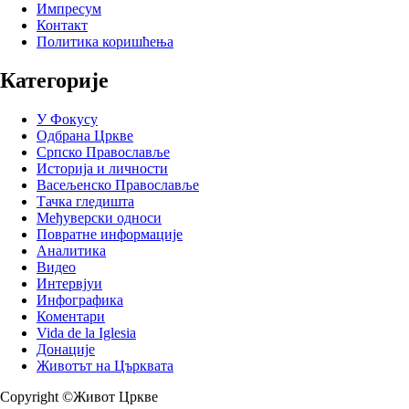
Импресум
Контакт
Политика коришћења
Категорије
У Фокусу
Одбрана Цркве
Српско Православље
Историја и личности
Васељенско Православље
Тачка гледишта
Међуверски односи
Повратне информације
Аналитика
Видео
Интервјуи
Инфографика
Коментари
Vida de la Iglesia
Донације
Животът на Църквата
Copyright ©Живот Цркве