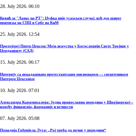
28. July 2026. 06:10
Ковић за "Данас на РТ": Џуфка није усамљен случај, већ део ширег
притиска на СПЦ и Србе на КиМ
25. July 2026. 12:54
Протојереј Питер Џексон: Моја искуства у Богословији Свете Тројице у
Џорданвилу (САД)
15. July 2026. 06:17
Интервју са некадашњим протестантским мисионаром — свештеником
Питером Џексоном
10. July 2026. 07:01
Александра Карамихалева: Једна православна породица у Швајцарској –
између финансија, фармације и вечности
07. July 2026. 05:08
Попадија Габријела Луга: „Рај треба да почне у породици“