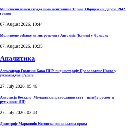
Молитвени помен страдалима мештанима Торња, Обријежи и Дерезе 1942.
године
07. August 2026. 10:44
Молитвено сећање на митрополита Антонија (Блума) у Лондону
07. August 2026. 10:35
Аналитика
Александар Гронски: Како ПЦУ види историју Православне Цркве у
југозападној Русији
27. July 2026. 05:46
Анастасја Коскело: Молдавски православни свет – између руског и
румунског (III)
27. July 2026. 03:43
Димитрије Марковић: Косовска православна црква