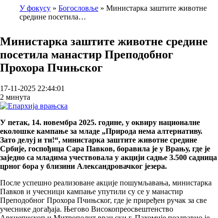
У фокусу
Богословље
Министарка заштите животне
средине посетила…
Breadcrumb
Министарка заштите животне средине
посетила манастир Преподобног
Прохора Пчињског
17-11-2025 22:44:01
2 минута
У петак, 14. новембра 2025. године, у оквиру националне
еколошке кампање за младе „Природа нема алтернативу.
Зато делуј и ти!“, министарка заштите животне средине
Србије, госпођица Сара Павков, боравила је у Врању, где је
заједно са младима учествовала у акцији садње 3.500 садница
црног бора у близини Александровачког језера.
После успешно реализоване акције пошумљавања, министарка
Павков и учесници кампање упутили су се у манастир
Преподобног Прохора Пчињског, где је приређен ручак за све
учеснике догађаја. Његово Високопреосвештенство
Архиепископ и Митрополит врањски г. Пахомије поздравио је