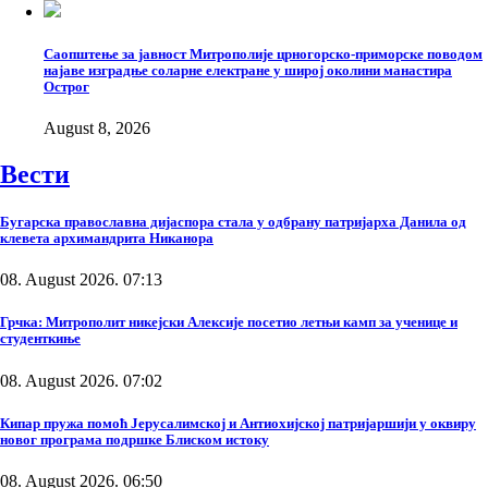
Саопштење за јавност Митрополије црногорско-приморске поводом
најаве изградње соларне електране у широј околини манастира
Острог
August 8, 2026
Вести
Бугарска православна дијаспора стала у одбрану патријарха Данила од
клевета архимандрита Никанора
08. August 2026. 07:13
Грчка: Митрополит никејски Алексије посетио летњи камп за ученице и
студенткиње
08. August 2026. 07:02
Кипар пружа помоћ Јерусалимској и Антиохијској патријаршији у оквиру
новог програма подршке Блиском истоку
08. August 2026. 06:50