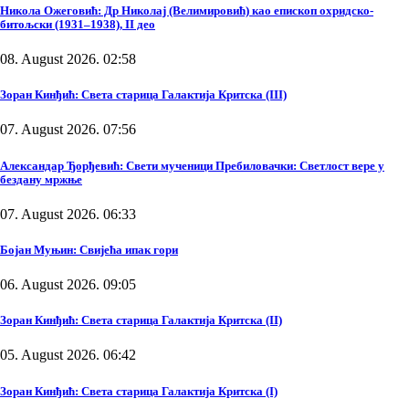
Никола Ожеговић: Др Николај (Велимировић) као епископ охридско-
битољски (1931–1938), II део
08. August 2026. 02:58
Зоран Кинђић: Света старица Галактија Критска (III)
07. August 2026. 07:56
Александар Ђорђевић: Свети мученици Пребиловачки: Светлост вере у
бездану мржње
07. August 2026. 06:33
Бојан Муњин: Свијећа ипак гори
06. August 2026. 09:05
Зоран Кинђић: Света старица Галактија Критска (II)
05. August 2026. 06:42
Зоран Кинђић: Света старица Галактија Критска (I)