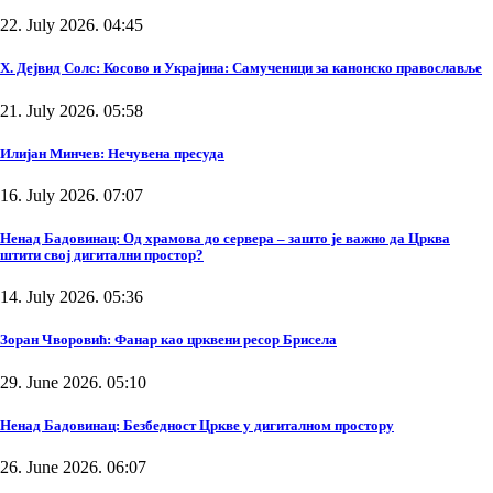
22. July 2026. 04:45
Х. Дејвид Солс: Косово и Украјина: Самученици за канонско православље
21. July 2026. 05:58
Илијан Минчев: Нечувена пресуда
16. July 2026. 07:07
Ненад Бадовинац: Од храмова до сервера – зашто је важно да Црква
штити свој дигитални простор?
14. July 2026. 05:36
Зоран Чворовић: Фанар као црквени ресор Брисела
29. June 2026. 05:10
Ненад Бадовинац: Безбедност Цркве у дигиталном простору
26. June 2026. 06:07