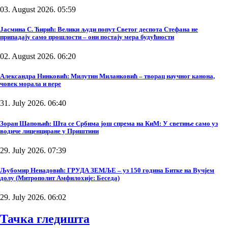
03. August 2026. 05:59
Јасмина С. Ћирић: Велики људи попут Светог деспота Стефана не
припадају само прошлости – они постају мера будућности
02. August 2026. 06:20
Александра Нинковић: Милутин Миланковић – творац научног канона,
човек морала и вере
31. July 2026. 06:40
Зоран Шапоњић: Шта се Србима још спрема на КиМ: У светиње само уз
водиче лиценциране у Приштини
29. July 2026. 07:39
Љубомир Ненадовић: ГРУДА ЗЕМЉЕ – уз 150 година Битке на Вучјем
долу (Митрополит Амфилохије: Беседа)
29. July 2026. 06:02
Тачка гледишта