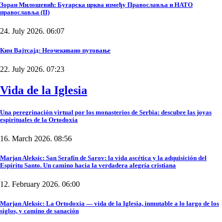
Зоран Милошевић: Бугарска црква између Православља и НАТО
православља (II)
24. July 2026. 06:07
Ким Вајтсајд: Неочекивано путовање
22. July 2026. 07:23
Vida de la Iglesia
Una peregrinación virtual por los monasterios de Serbia: descubre las joyas
espirituales de la Ortodoxia
16. March 2026. 08:56
Marjan Aleksic: San Serafín de Sarov: la vida ascética y la adquisición del
Espíritu Santo. Un camino hacia la verdadera alegría cristiana
12. February 2026. 06:00
Marjan Aleksic: La Ortodoxia — vida de la Iglesia, inmutable a lo largo de los
siglos, y camino de sanación