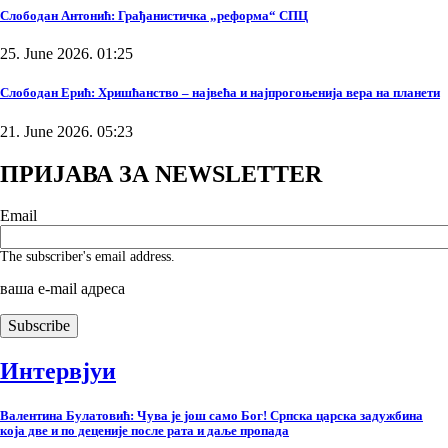
Слободан Антонић: Грађанистичка „реформа“ СПЦ
25. June 2026. 01:25
Слободан Ерић: Хришћанство – највећа и најпрогоњенија вера на планети
21. June 2026. 05:23
ПРИЈАВА ЗА NEWSLETTER
Email
The subscriber's email address.
ваша е-mail адреса
Интервјуи
Валентина Булатовић: Чува је још само Бог! Српска царска задужбина
која две и по деценије после рата и даље пропада