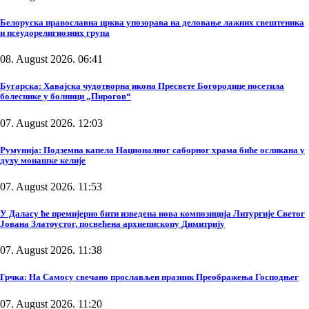
Белоруска православна црква упозорава на деловање лажних свештеника
и псеудорелигиозних група
08. August 2026. 06:41
Бугарска: Хавајска чудотворна икона Пресвете Богородице посетила
болеснике у болници „Пирогов“
07. August 2026. 12:03
Румунија: Подземна капела Националног саборног храма биће осликана у
духу монашке келије
07. August 2026. 11:53
У Даласу ће премијерно бити изведена нова композиција Литургије Светог
Јована Златоустог, посвећена архиепископу Димитрију
07. August 2026. 11:38
Грчка: На Самосу свечано прослављен празник Преображења Господњег
07. August 2026. 11:20