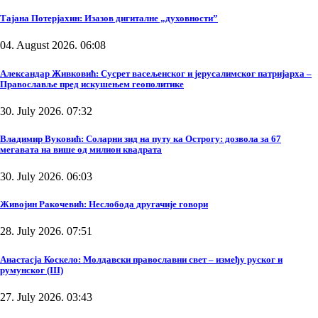
Тајана Потерјахин: Изазов дигиталне „духовности”
04. August 2026. 06:08
Александар Живковић: Сусрет васељенског и јерусалимског патријарха –
Православље пред искушењем геополитике
30. July 2026. 07:32
Владимир Вуковић: Соларни зид на путу ка Острогу: дозвола за 67
мегавата на више од милион квадрата
30. July 2026. 06:03
Живојин Ракочевић: Неслобода другачије говори
28. July 2026. 07:51
Анастасја Коскело: Молдавски православни свет – између руског и
румунског (III)
27. July 2026. 03:43