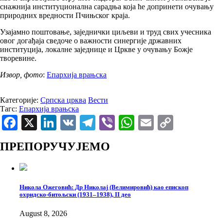
снажнија институционална сарадња која ће допринети очувању
природних вредности Пчињског краја.
Узајамно поштовање, заједнички циљеви и труд свих учесника
овог догађаја сведоче о важности синергије државних
институција, локалне заједнице и Цркве у очувању Божје
творевине.
Извор, фото
:
Епархија врањска
Категорије:
Српска црква
Вести
Тагс:
Епархија врањска
Facebook
X
LinkedIn
VK
Telegram
Viber
WhatsApp
Email
Copy
Link
ПРЕПОРУЧУЈЕМО
Никола Ожеговић: Др Николај (Велимировић) као епископ
охридско-битољски (1931–1938), II део
August 8, 2026