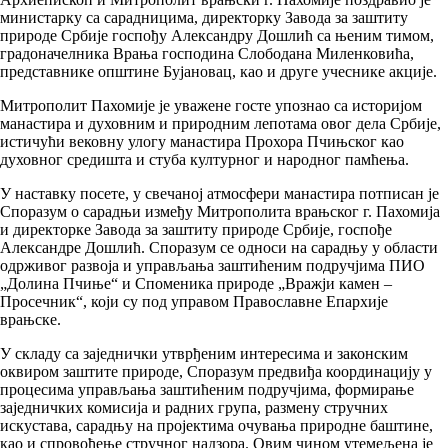
министарку са сарадницима, директорку Завода за заштиту
природе Србије госпођу Александру Дошлић са њеним тимом,
градоначелника Врања господина Слободана Миленковића,
представнике општине Бујановац, као и друге учеснике акције.
Митрополит Пахомије је уважене госте упознао са историјом
манастира и духовним и природним лепотама овог дела Србије,
истичући вековну улогу манастира Прохора Пчињског као
духовног средишта и стуба културног и народног памћења.
У наставку посете, у свечаној атмосфери манастира потписан је
Споразум о сарадњи између Митрополита врањског г. Пахомија
и директорке Завода за заштиту природе Србије, госпође
Александре Дошлић. Споразум се односи на сарадњу у области
одрживог развоја и управљања заштићеним подручјима ПИО
„Долина Пчиње“ и Споменика природе „Вражји камен –
Просечник“, који су под управом Православне Епархије
врањске.
У складу са заједнички утврђеним интересима и законским
оквиром заштите природе, Споразум предвиђа координацију у
процесима управљања заштићеним подручјима, формирање
заједничких комисија и радних група, размену стручних
искустава, сарадњу на пројектима очувања природне баштине,
као и спровођење стручног надзора. Овим чином утемељена је