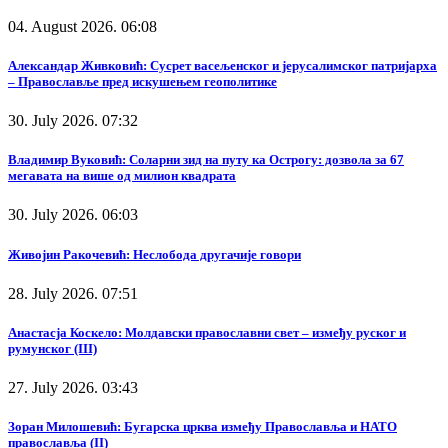
04. August 2026. 06:08
Александар Живковић: Сусрет васељенског и јерусалимског патријарха
– Православље пред искушењем геополитике
30. July 2026. 07:32
Владимир Вуковић: Соларни зид на путу ка Острогу: дозвола за 67
мегавата на више од милион квадрата
30. July 2026. 06:03
Живојин Ракочевић: Неслобода другачије говори
28. July 2026. 07:51
Анастасја Коскело: Молдавски православни свет – између руског и
румунског (III)
27. July 2026. 03:43
Зоран Милошевић: Бугарска црква између Православља и НАТО
православља (II)