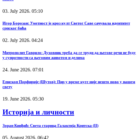
03. July 2026. 05:10
Игор Борозан: Уметност је кроз култ Светог Саве сачувала идентитет
српског бића
02. July 2026. 04:24
Митрополит Гаврило: Духовник треба да се труди да његове речи не буду
у супротности са његовим животом и делима
24. June 2026. 07:01
Епископ Порфирије (Шутов): Пир у време куге није нешто ново у нашем
свету
19. June 2026. 05:30
Историја и личности
Зоран Кинђић: Света старица Галактија Критска (II)
05. August 2026. 06:42