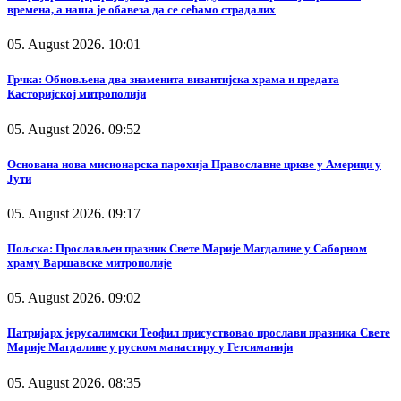
времена, а наша је обавеза да се сећамо страдалих
05. August 2026. 10:01
Грчка: Обновљена два знаменита византијска храма и предата
Касторијској митрополији
05. August 2026. 09:52
Основана нова мисионарска парохија Православне цркве у Америци у
Јути
05. August 2026. 09:17
Пољска: Прослављен празник Свете Марије Магдалине у Саборном
храму Варшавске митрополије
05. August 2026. 09:02
Патријарх јерусалимски Теофил присуствовао прослави празника Свете
Марије Магдалине у руском манастиру у Гетсиманији
05. August 2026. 08:35