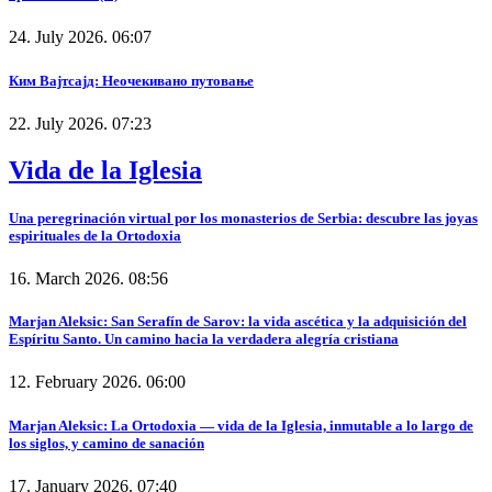
24. July 2026. 06:07
Ким Вајтсајд: Неочекивано путовање
22. July 2026. 07:23
Vida de la Iglesia
Una peregrinación virtual por los monasterios de Serbia: descubre las joyas
espirituales de la Ortodoxia
16. March 2026. 08:56
Marjan Aleksic: San Serafín de Sarov: la vida ascética y la adquisición del
Espíritu Santo. Un camino hacia la verdadera alegría cristiana
12. February 2026. 06:00
Marjan Aleksic: La Ortodoxia — vida de la Iglesia, inmutable a lo largo de
los siglos, y camino de sanación
17. January 2026. 07:40