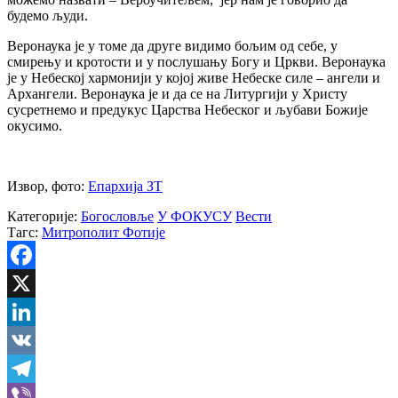
будемо људи.
Веронаука је у томе да друге видимо бољим од себе, у
смирењу и кротости и у послушању Богу и Цркви. Веронаука
је у Небеској хармонији у којој живе Небеске силе – ангели и
Архангели. Веронаука је и да се на Литургији у Христу
сусретнемо и предукус Царства Небеског и љубави Божије
окусимо.
Извор, фото:
Епархија ЗТ
Категорије:
Богословље
У ФОКУСУ
Вести
Тагс:
Митрополит Фотије
Facebook
X
LinkedIn
VK
Telegram