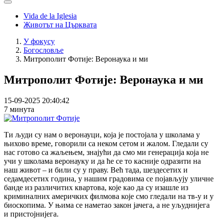
Vida de la Iglesia
Животът на Църквата
У фокусу
Богословље
Breadcrumb
Митрополит Фотије: Веронаука и ми
Митрополит Фотије: Веронаука и ми
15-09-2025 20:40:42
7 минута
Ти људи су нам о веронауци, која је постојала у школама у
њихово време, говорили са неком сетом и жалом. Гледали су
нас готово са жаљењем, знајући да смо ми генерација која не
учи у школама веронауку и да ће се то касније одразити на
наш живот – и били су у праву. Већ тада, шездесетих и
седамдесетих година, у нашим градовима се појављују уличне
банде из различитих квартова, које као да су изашле из
криминалних америчких филмова које смо гледали на тв-у и у
биоскопима. У њима се наметао закон јачега, а не уљуднијега
и пристојнијега.