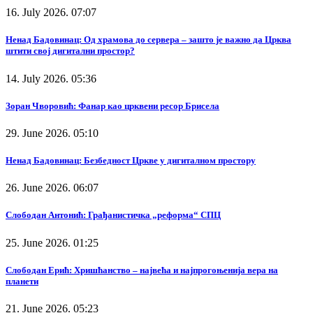
16. July 2026. 07:07
Ненад Бадовинац: Од храмова до сервера – зашто је важно да Црква
штити свој дигитални простор?
14. July 2026. 05:36
Зоран Чворовић: Фанар као црквени ресор Брисела
29. June 2026. 05:10
Ненад Бадовинац: Безбедност Цркве у дигиталном простору
26. June 2026. 06:07
Слободан Антонић: Грађанистичка „реформа“ СПЦ
25. June 2026. 01:25
Слободан Ерић: Хришћанство – највећа и најпрогоњенија вера на
планети
21. June 2026. 05:23