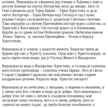
успиње. Веронаука је узвишена јер говори о Тајнама у које и
ангели Божији на светој Литургији желе да завире. Зато су
Оци говорили да је Тајна Цркве – Тајна Христова, и да је
света Литургија – Тајна Вечера коју Господ и сад служи
рукама Својих саслужитеља и раздељује Светиње светима.
Тако верујући са светим Причешћем постаје једно са Богом, са
Христом у Кога верује. Он постаје једно са и ближњима,
будући да се хране истом Небеском храном, Небеском мaном
Новог Завета, тј. светим Причешћем – Телом и Крвљу
Христовом.
Веронаука је у осмеху, у радости живота. Радосни треба да
будемо јер смо у Христу спасени. Онај који у Христа верује, за
њега смрти нема више, јер је Господ Живот и Васкрсење.
Веронаука је вера у Васкрсење Христово, и та вера је суштина
апостолске проповеди – суштина учења Цркве. Зато је свети
Старац Серафим Саровски све поклонике читаве године
поздрављао речима: Радости моја, Христос васкрсе!
Веронаука је на небесима, у звездама, у морима и океанима, и
у свему што Бог створи и виде да је добро. Зато веронаука о
добру учи, не само о лепом и уљудном понашању, које
заслужује сваку похвалу, него и о свему добром, што се
односи на живот људи: да треба болесне посећивати; у