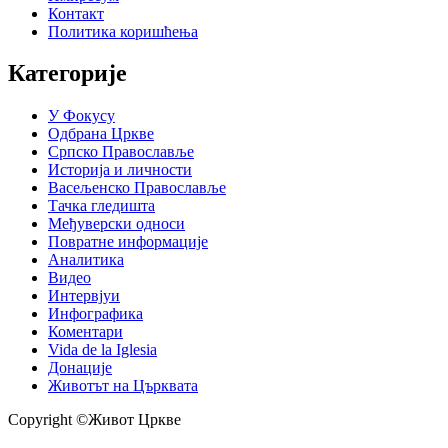
Контакт
Политика коришћења
Категорије
У Фокусу
Одбрана Цркве
Српско Православље
Историја и личности
Васељенско Православље
Тачка гледишта
Међуверски односи
Повратне информације
Аналитика
Видео
Интервјуи
Инфографика
Коментари
Vida de la Iglesia
Донације
Животът на Църквата
Copyright ©Живот Цркве