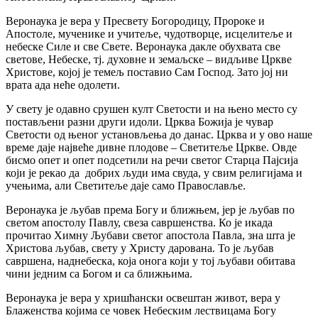
Веронаука је вера у Пресвету Богородицу, Пророке и
Апостоле, мученике и учитеље, чудотворце, исцелитеље и
небеске Силе и све Свете. Веронаука дакле обухвата све
светове, Небеске, тј. духовне и земаљске – видљиве Цркве
Христове, којој је темељ поставио Сам Господ. Зато јој ни
врата ада неће одолети.
У свету је одавно срушен култ Светости и на њено место су
постављени разни други идоли. Црква Божија је чувар
Светости од њеног установљења до данас. Црква и у ово наше
време даје највеће дивне плодове – Светитеље Цркве. Овде
бисмо опет и опет подсетили на речи светог Старца Пајсија
који је рекао да добрих људи има свуда, у свим религијама и
учењима, али Светитеље даје само Православље.
Веронаука је љубав према Богу и ближњем, јер је љубав по
светом апостолу Павлу, свеза савршенства. Ко је икада
прочитао Химну Љубави светог апостола Павла, зна шта је
Христова љубав, свету у Христу дарована. То је љубав
савршена, наднебеска, која онога који у тој љубави обитава
чини једним са Богом и са ближњима.
Веронаука је вера у хришћански освештан живот, вера у
Блаженства којима се човек Небеским лествицама Богу