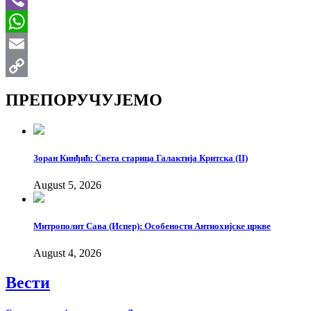
Viber
WhatsApp
Email
Copy
ПРЕПОРУЧУЈЕМО
Link
Зоран Кинђић: Света старица Галактија Критска (II)
August 5, 2026
Митрополит Сава (Испер): Особености Антиохијске цркве
August 4, 2026
Вести