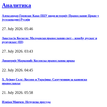
Аналитика
Александар Гронски: Како ПЦУ види историју Православне Цркве у
југозападној Русији
27. July 2026. 05:46
Анастасја Коскело: Молдавски православни свет – између руског и
румунског (III)
27. July 2026. 03:43
Димитрије Марковић: Косовска православна црква
22. July 2026. 04:45
Х. Дејвид Солс: Косово и Украјина: Самученици за канонско
православље
21. July 2026. 05:58
Илијан Минчев: Нечувена пресуда