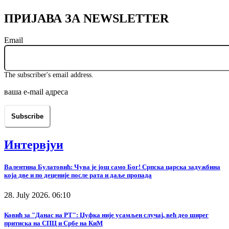
ПРИЈАВА ЗА NEWSLETTER
Email
The subscriber's email address.
ваша е-mail адреса
Интервјуи
Валентина Булатовић: Чува је још само Бог! Српска царска задужбина
која две и по деценије после рата и даље пропада
28. July 2026. 06:10
Ковић за "Данас на РТ": Џуфка није усамљен случај, већ део ширег
притиска на СПЦ и Србе на КиМ