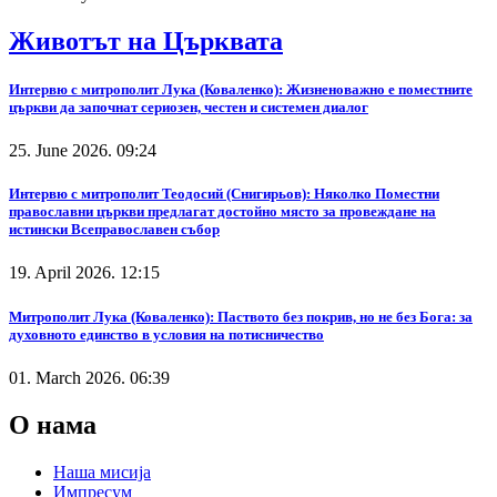
Животът на Църквата
Интервю с митрополит Лука (Коваленко): Жизненоважно е поместните
църкви да започнат сериозен, честен и системен диалог
25. June 2026. 09:24
Интервю с митрополит Теодосий (Снигирьов): Няколко Поместни
православни църкви предлагат достойно място за провеждане на
истински Всеправославен събор
19. April 2026. 12:15
Митрополит Лука (Коваленко): Паството без покрив, но не без Бога: за
духовното единство в условия на потисничество
01. March 2026. 06:39
О нама
Наша мисија
Импресум