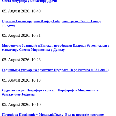
Света литургија у манастиру Драчи
05. August 2026. 10:40
Празник Светог пророка Илије у Саборном храму Светог Саве у
Лондону
05. August 2026. 10:31
Митрополит Јоаникије и Епископ новобрдски Иларион богослужили у
манастиру Светих Мироносица у Дупилу
05. August 2026. 10:23
Годишњица упокојења архитекте Предрага Пеђе Ристића (1931-2019)
05. August 2026. 10:13
Срдачан сусрет Патријарха српског Порфирија и Митрополита
бањалучког Јефрема
05. August 2026. 10:10
Патријарх Порфирије у Мркоњић Граду: Бол не престаје протоком