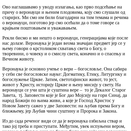
Ово наглашавамо у уводу излагања, као прво подсећање на
причу о веронауци и њеним плодовима, коју смо слушали од
старијих. Ми смо им били благодарни на тим темама и речима
о веронауци, поготово јер смо осећали да о томе говоре са
крајњим поштовањем и уважавањем.
Рекли бисмо и ми нешто о веронауци, генерацијама које после
нас долазе. Веронаука је један веома значајан предмет јер се у
њему говори о крстоликом схватању света о Богу, о
творевини, о човеку и о смислу света, коначно и о спасењу и
Вечном животу.
Веронаука је основно учење о вери – богословље. Она сабира
у себи све богословске науке: Догматику, Етику, Литургику и
богослужење Цркве. Затим, светотајински живот, то јест,
живот у Христу, историју Цркве и њену мисију у свету. На
веронауци се учи шта је суштина вере – то је Декалог Старог
Завета, тј. Заповести које је Бог дао Мојсију на гори Синај, да
народ Божији по њима живи, а које је Господ Христос у
Новом Завету сажео у две Заповести: на љубав према Богу и
ближњему, јер Љубав чини суштину и Пророка и Закона.
Из до сада реченог види се да је веронаука озбиљна ствар и
тако јој треба и приступати. Међутим, увек испуњени вером,