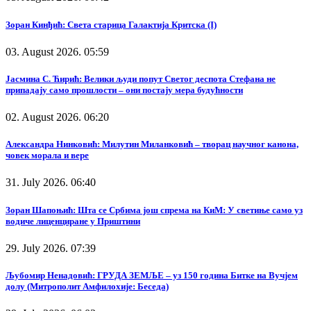
Зоран Кинђић: Света старица Галактија Критска (I)
03. August 2026. 05:59
Јасмина С. Ћирић: Велики људи попут Светог деспота Стефана не
припадају само прошлости – они постају мера будућности
02. August 2026. 06:20
Александра Нинковић: Милутин Миланковић – творац научног канона,
човек морала и вере
31. July 2026. 06:40
Зоран Шапоњић: Шта се Србима још спрема на КиМ: У светиње само уз
водиче лиценциране у Приштини
29. July 2026. 07:39
Љубомир Ненадовић: ГРУДА ЗЕМЉЕ – уз 150 година Битке на Вучјем
долу (Митрополит Амфилохије: Беседа)