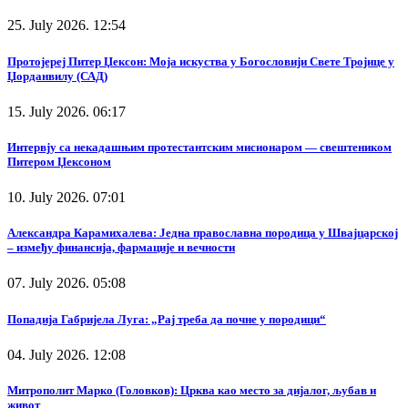
25. July 2026. 12:54
Протојереј Питер Џексон: Моја искуства у Богословији Свете Тројице у
Џорданвилу (САД)
15. July 2026. 06:17
Интервју са некадашњим протестантским мисионаром — свештеником
Питером Џексоном
10. July 2026. 07:01
Александра Карамихалева: Једна православна породица у Швајцарској
– између финансија, фармације и вечности
07. July 2026. 05:08
Попадија Габријела Луга: „Рај треба да почне у породици“
04. July 2026. 12:08
Митрополит Марко (Головков): Црква као место за дијалог, љубав и
живот