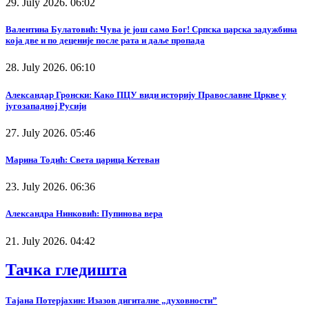
29. July 2026. 06:02
Валентина Булатовић: Чува је још само Бог! Српска царска задужбина
која две и по деценије после рата и даље пропада
28. July 2026. 06:10
Александар Гронски: Како ПЦУ види историју Православне Цркве у
југозападној Русији
27. July 2026. 05:46
Марина Тодић: Света царица Кетеван
23. July 2026. 06:36
Александра Нинковић: Пупинова вера
21. July 2026. 04:42
Тачка гледишта
Тајана Потерјахин: Изазов дигиталне „духовности”