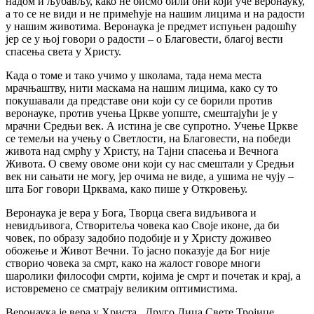
надом и љубављу, како не бисмо били они који уче веронауку,
а то се не види и не примећује на нашим лицима и на радости
у нашим животима. Веронаука је предмет испуњен радошћу
јер се у њој говори о радости – о Благовести, благој вести
спасења света у Христу.
Када о томе и тако учимо у школама, тада нема места
мрачњаштву, нити маскама на нашим лицима, како су то
покушавали да представе они који су се борили против
веронауке, против учења Цркве уопште, смештајући је у
мрачни Средњи век. А истина је све супротно. Учење Цркве
се темељи на учењу о Светлости, на Благовести, на победи
живота над смрћу у Христу, на Тајни спасења и Вечнога
Живота. О свему овоме они који су нас смештали у Средњи
век ни сањати не могу, јер очима не виде, а ушима не чују –
шта Бог говори Црквама, како пише у Откровењу.
Веронаука је вера у Бога, Творца свега видљивога и
невидљивога, Створитеља човека као Своје иконе, да би
човек, по образу задобио подобије и у Христу доживео
обожење и Живот Вечни. То јасно показује да Бог није
створио човека за смрт, како на жалост говоре многи
шаролики философи смрти, којима је смрт и почетак и крај, а
истовремено се сматрају великим оптимистима.
Веронаука је вера у Христа, Друго Лица Свете Тројице,