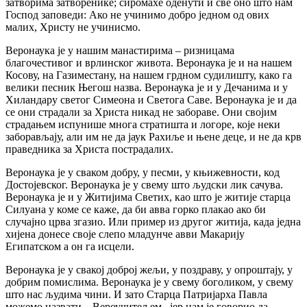
затворима затворенике; сиромахе оденути и све оно што нам
Господ заповеди: Ако не учинимо добро једном од ових
малих, Христу не учинисмо.
Веронаука је у нашим манастирима – ризницама
благочестивог и врлинског живота. Веронаука је и на нашем
Косову, на Газиместану, на нашем грдном судилишту, како га
велики песник Његош назва. Веронаука је и у Дечанима и у
Хиландару светог Симеона и Светога Саве. Веронаука је и да
се они страдали за Христа никад не забораве. Они својим
страдањем испунише многа стратишта и логоре, које неки
заборављају, али им не да јаук Рахиље и њене деце, и не да крв
праведника за Христа пострадалих.
Веронаука је у сваком добру, у песми, у књижевности, код
Достојевског. Веронаука је у свему што људски лик сачува.
Веронаука је и у Житијима Светих, као што је житије старца
Силуана у коме се каже, да би авва горко плакао ако би
случајно црва згазио. Или пример из другог житија, када једна
хијена донесе своје слепо младунче авви Макарију
Египатском а он га исцели.
Веронаука је у свакој доброј жељи, у поздраву, у опроштају, у
добрим помислима. Веронаука је у свему боголиком, у свему
што нас људима чини. И зато Старца Патријарха Павла
можемо назвати – Вероучитељем, јер нам је говорио да