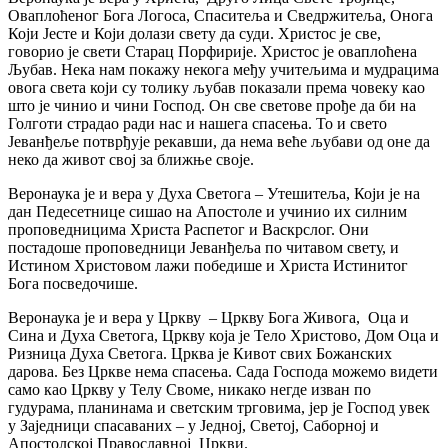
Оваплоћеног Бога Логоса, Спаситеља и Сведржитеља, Онога
Који Јесте и Који долази свету да суди. Христос је све,
говорио је свети Старац Порфирије. Христос је оваплоћена
Љубав. Нека нам покажу некога међу учитељима и мудрацима
овога света који су толику љубав показали према човеку као
што је чинио и чини Господ. Он све светове прође да би на
Голготи страдао ради нас и нашега спасења. То и свето
Јеванђеље потврђује рекавши, да нема веће љубави од оне да
неко дa живот свој за ближње своје.
Веронаука је и вера у Духа Светога – Утешитеља, Који је на
дан Педесетнице сишао на Апостоле и учинио их силним
проповедницима Христа Распетог и Васкрслог. Они
постадоше проповедници Јеванђеља по читавом свету, и
Истином Христовом лажи победише и Христа Истинитог
Бога посведочише.
Веронаука је и вера у Цркву – Цркву Бога Живога, Оца и
Сина и Духа Светога, Цркву која је Тело Христово, Дом Оца и
Ризница Духа Светога. Црква је Кивот свих Божанских
дарова. Без Цркве нема спасења. Сада Господа можемо видети
само као Цркву у Телу Своме, никако негде изван по
гудурама, планинама и светским трговима, јер је Господ увек
у Заједници спасаваних – у Једној, Светој, Саборној и
Апостолској Православној Цркви.