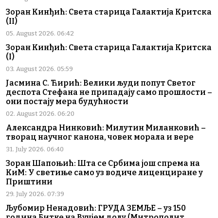
Зоран Кинђић: Света старица Галактија Критска
(II)
05. August 2026. 06:42
Зоран Кинђић: Света старица Галактија Критска
(I)
03. August 2026. 05:59
Јасмина С. Ћирић: Велики људи попут Светог
деспота Стефана не припадају само прошлости –
они постају мера будућности
02. August 2026. 06:20
Александра Нинковић: Милутин Миланковић –
творац научног канона, човек морала и вере
31. July 2026. 06:40
Зоран Шапоњић: Шта се Србима још спрема на
КиМ: У светиње само уз водиче лиценциране у
Приштини
29. July 2026. 07:39
Љубомир Ненадовић: ГРУДА ЗЕМЉЕ – уз 150
година Битке на Вучјем долу (Митрополит