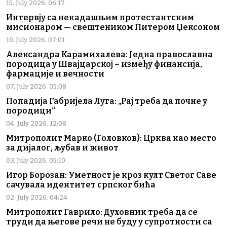
15. July 2026. 06:17
Интервју са некадашњим протестантским
мисионаром — свештеником Питером Џексоном
10. July 2026. 07:01
Александра Карамихалева: Једна православна
породица у Швајцарској – између финансија,
фармације и вечности
07. July 2026. 05:08
Попадија Габријела Луга: „Рај треба да почне у
породици“
04. July 2026. 12:08
Митрополит Марко (Головков): Црква као место
за дијалог, љубав и живот
03. July 2026. 05:10
Игор Борозан: Уметност је кроз култ Светог Саве
сачувала идентитет српског бића
02. July 2026. 04:24
Митрополит Гаврило: Духовник треба да се
труди да његове речи не буду у супротности са