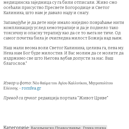
медицинска заједница су га били отписали. Живо смо
осећали присуство Пресвете Богородице и Светог
Калиника, што нам је давало наду и снагу.
Запањујуће је да дете није имало ниједно повраћање нити
компликацију услед хемотерапије и да је поднело тако
токсичну и опасну терапију као да се то њега не тиче. Од
самог почетка била је очигледна милост Божија над њим.
Наш мали веома воли Светог Калиника, целива га, пева му.
Нека нам Бог буде милостив. И Вас молим да се молите да
издржимо све што Његова љубав допусти за нас. Ваш
благослов."
Извор и фото
: Νέο θαύμα του Αγίου Καλλινίκου, Μητροπολίτου
Εδέσσης -
romfea.gr
Превод са грчког
: редакција портала "Живот Цркве"
Категорије:
Васељенско Православље
Грчка црква