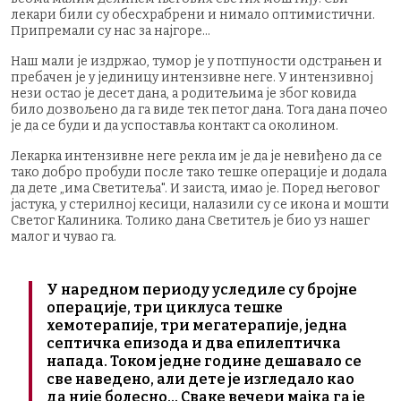
лекари били су обесхрабрени и нимало оптимистични.
Припремали су нас за најгоре...
Наш мали је издржао, тумор је у потпуности одстрањен и
пребачен је у јединицу интензивне неге. У интензивној
нези остао је десет дана, а родитељима је због ковида
било дозвољено да га виде тек петог дана. Тога дана почео
је да се буди и да успоставља контакт са околином.
Лекарка интензивне неге рекла им је да је невиђено да се
тако добро пробуди после тако тешке операције и додала
да дете „има Светитеља". И заиста, имао је. Поред његовог
јастука, у стерилној кесици, налазили су се икона и мошти
Светог Калиника. Толико дана Светитељ је био уз нашег
малог и чувао га.
У наредном периоду уследиле су бројне
операције, три циклуса тешке
хемотерапије, три мегатерапије, једна
септичка епизода и два епилептичка
напада. Током једне године дешавало се
све наведено, али дете је изгледало као
да није болесно... Сваке вечери мајка га је