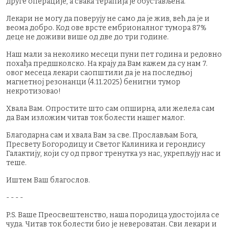
друге операције, а свака терапија је обустављена.
Лекари не могу да поверују не само да је жив, већ да је и
веома добро. Код ове врсте ембрионалног тумора 87%
деце не доживи више од две до три године.
Наш мали за неколико месеци пуни пет година и редовно
похађа предшколско. На крају да Вам кажем да су нам 7.
овог месеца лекари саопштили да је на последњој
магнетној резонанци (4.11.2025) бенигни тумор
некротизовао!
Хвала Вам. Опростите што сам опширна, али желела сам
да Вам изложим читав ток болести нашег малог.
Благодарна сам и хвала Вам за све. Прослављам Бога,
Пресвету Богородицу и Светог Калиника и герондису
Галактију, који су од првог тренутка уз нас, укрепљују нас и
теше.
Иштем Ваш благослов.
- - - -
P.S. Ваше Преосвештенство, наша породица удостојила се
чуда. Читав ток болести био је невероватан. Сви лекари и