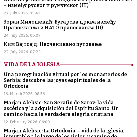
– између руског и румунског (III)
27. July 2026. 03:43
Зоран Милошевић: Бугарска црква између
Православља и НАТО православља (II)
24. July 2026. 06:07
Ким Вајтсајд: Неочекивано путовање
22. July 2026. 07:23
VIDA DE LA IGLESIA
Una peregrinación virtual por los monasterios de
Serbia: descubre las joyas espirituales de la
Ortodoxia
16. March 2026. 08:56
Marjan Aleksic: San Serafín de Sarov: la vida
ascética y la adquisición del Espíritu Santo. Un
camino hacia la verdadera alegría cristiana
12. February 2026. 06:00
Marjan Aleksic: La Ortodoxia — vida de la Iglesia,
inmutable a lo largo de los siglos, y camino de