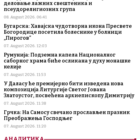
деловање лажних свештеника и
псеудорелигиозних група
08. August 2026. 06:41
Бугарска: Хавајска чудотворна икона Пресвете
Богородице посетила болеснике у болници
„Пирогов“
07. August 2026. 12:03
Румунија: Подземна капела Националног
саборног храма биће осликана у духу монашке
келије
07. August 2026. 11:53
У Даласу ће премијерно бити изведена нова
композиција Литургије Светог Јована
Златоустог, посвећена архиепископу Димитрију
07. August 2026. 11:38
Грчка: На Самосу свечано прослављен празник
Преображења Господњег
07. August 2026. 11:20
АНАЛИТИКА