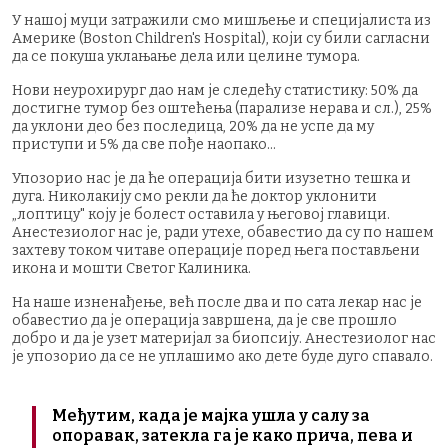
У нашој муци затражили смо мишљење и специјалиста из
Америке (Boston Children's Hospital), који су били сагласни
да се покуша уклањање дела или целине тумора.
Нови неурохирург дао нам је следећу статистику: 50% да
достигне тумор без оштећења (парализе нерава и сл.), 25%
да уклони део без последица, 20% да не успе да му
приступи и 5% да све пође наопако...
Упозорио нас је да ће операција бити изузетно тешка и
дуга. Николакију смо рекли да ће доктор уклонити
„лоптицу" коју је болест оставила у његовој главици.
Анестезиолог нас је, ради утехе, обавестио да су по нашем
захтеву током читаве операције поред њега постављени
икона и мошти Светог Калиника.
На наше изненађење, већ после два и по сата лекар нас је
обавестио да је операција завршена, да је све прошло
добро и да је узет материјал за биопсију. Анестезиолог нас
је упозорио да се не уплашимо ако дете буде дуго спавало.
Међутим, када је мајка ушла у салу за
опоравак, затекла га је како прича, пева и