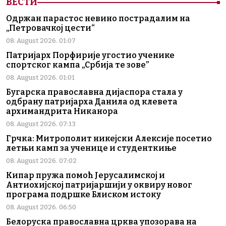
ВЕСТИ
Одржан парастос невино пострадалим на
„Петровачкој цести“
08. August 2026. 01:07
Патријарх Порфирије угостио ученике
спортског кампа „Србија те зове”
08. August 2026. 01:01
Бугарска православна дијаспора стала у
одбрану патријарха Данила од клевета
архимандрита Никанора
08. August 2026. 07:13
Грчка: Митрополит никејски Алексије посетио
летњи камп за ученице и студенткиње
08. August 2026. 07:02
Кипар пружа помоћ Јерусалимској и
Антиохијској патријаршији у оквиру новог
програма подршке Блиском истоку
08. August 2026. 06:50
Белоруска православна црква упозорава на