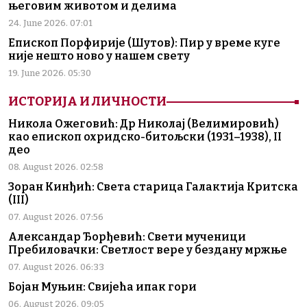
његовим животом и делима
24. June 2026. 07:01
Епископ Порфирије (Шутов): Пир у време куге
није нешто ново у нашем свету
19. June 2026. 05:30
ИСТОРИЈА И ЛИЧНОСТИ
Никола Ожеговић: Др Николај (Велимировић)
као епископ охридско-битољски (1931–1938), II
део
08. August 2026. 02:58
Зоран Кинђић: Света старица Галактија Критска
(III)
07. August 2026. 07:56
Александар Ђорђевић: Свети мученици
Пребиловачки: Светлост вере у бездану мржње
07. August 2026. 06:33
Бојан Муњин: Свијећа ипак гори
06. August 2026. 09:05