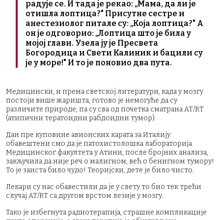
радује се. И тада је рекао: „Мама, да ли је
отишла лоптица?" Присутне сестре и
анестезиолог питале су: „Која лоптица?" А
он је одговорио: „Лоптица што је била у
мојој глави. Узела ју је Пресвета
Богородица и Свети Калиник и бацили су
је у море!" И то је поновио два пута.
Медицински, и према светској литератури, када у мозгу
постоји више жаришта, готово је немогуће да су
различите природе, па су сва од почетка сматрана AT/RT
(атипични тератоидни рабдоидни тумор).
Дан пре куповине авионских карата за Италију
обавештени смо да је патохистолошка лабораторија
Медицинског факултета у Атини, после бројних анализа,
закључила да није реч о малигном, већ о бенигном тумору!
То је заиста било чудо! Теоријски, дете је било чисто.
Лекари су нас обавестили да је у свету то био тек трећи
случај AT/RT са другом врстом лезије у мозгу.
Тако је избегнута радиотерапија, страшне компликације