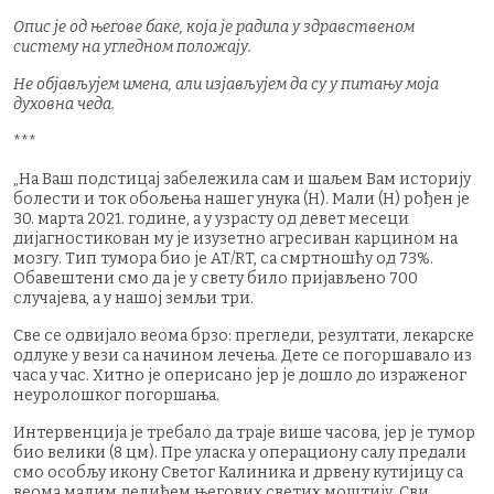
Опис је од његове баке, која је радила у здравственом
систему на угледном положају.
Не објављујем имена, али изјављујем да су у питању моја
духовна чеда.
***
„На Ваш подстицај забележила сам и шаљем Вам историју
болести и ток обољења нашег унука (Н). Мали (Н) рођен је
30. марта 2021. године, а у узрасту од девет месеци
дијагностикован му је изузетно агресиван карцином на
мозгу. Тип тумора био је AT/RT, са смртношћу од 73%.
Обавештени смо да је у свету било пријављено 700
случајева, а у нашој земљи три.
Све се одвијало веома брзо: прегледи, резултати, лекарске
одлуке у вези са начином лечења. Дете се погоршавало из
часа у час. Хитно је оперисано јер је дошло до израженог
неуролошког погоршања.
Интервенција је требало да траје више часова, јер је тумор
био велики (8 цм). Пре уласка у операциону салу предали
смо особљу икону Светог Калиника и дрвену кутијицу са
веома малим делићем његових светих моштију. Сви