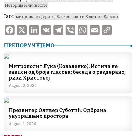
Историја и личности
Тагс:
митрополит Јеротеј Влахос
свети Калиник Едески
F
X
Li
V
T
V
W
E
C
a
n
K
el
ib
h
m
o
ПРЕПОРУЧУЈЕМО
c
k
e
er
at
ai
p
e
e
gr
s
l
y
b
dI
a
A
Li
Митрополит Лука (Коваленко): Истина не
зависи од броја гласова: беседа о раздераној
o
n
m
p
n
ризи Христовој
o
p
k
August 2, 2026
k
Презвитер Оливер Суботић: Одбрана
унутрашњих простора
August 1, 2026