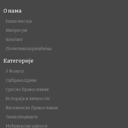
О нама
Наша мисија
Импресум
Контакт
Политика коришћења
Категорије
У Фокусу
Одбрана Цркве
Српско Православље
Историја и личности
Васељенско Православље
Тачка гледишта
Међуверски односи