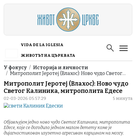
Skip to main content
VIDA DE LA IGLESIA
ЖИВОТЪТ НА ЦЪРКВАТА
Breadcrumb
У фокусу
Историја и личности
Митрополит Јеротеј (Влахос): Ново чудо Светог…
Митрополит Јеротеј (Влахос): Ново чудо
Светог Калиника, митрополита Едесе
02-03-2026 05:57:29
5 минута
Објављујем једно ново чудо Светог Калиника, митрополита
Едесе, које се догодило једном малом детету коме је
дијагностикован изузетно агресиван карцином на мозгу.