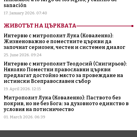
sanación
17. January 2026. 07:40
ЖИВОТЪТ НА ЦЪРКВАТА
Интервю с митрополит Лука (Коваленко):
Жизненоважно е поместните църкви да
започнат сериозен, честен и системен диалог
25. June 2026. 09:24
Интервю с митрополит Теодосий (Снигирьов):
Няколко Поместни православни църкви
предлагат достойно място за провеждане на
истински Всеправославен събор
19. April 2026. 12:15
Митрополит Лука (Коваленко): Паството без
покрив, но не без Бога: за духовното единство в
условия на потисничество
01. March 2026. 06:39