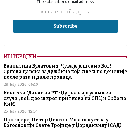
The subscriber's email address.
ваша е-mail адреса
ИНТЕРВЈУИ
Валентина Булатовић: Чува је још само Бог!
Српска царска задужбина која две и по деценије
после рата и даље пропада
28. July 2026. 06:10
Ковић за "Данас на РТ": Џуфка није усамљен
случај, већ део ширег притиска на СПЦ и Србе на
КиМ
25. July 2026. 12:54
Протојереј Питер Џексон: Моја искуства у
Богословији Свете Тројице у Џорданвилу (САД)