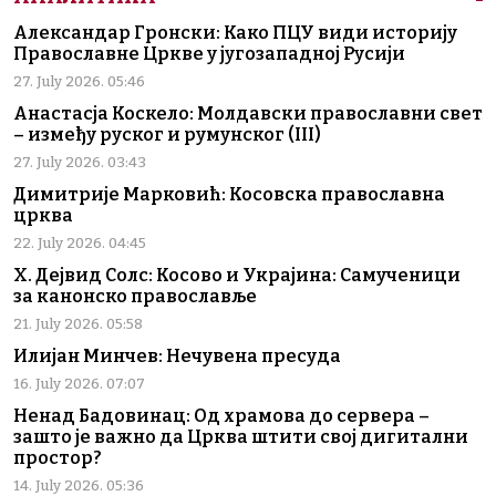
Александар Гронски: Како ПЦУ види историју
Православне Цркве у југозападној Русији
27. July 2026. 05:46
Анастасја Коскело: Молдавски православни свет
– између руског и румунског (III)
27. July 2026. 03:43
Димитрије Марковић: Косовска православна
црква
22. July 2026. 04:45
Х. Дејвид Солс: Косово и Украјина: Самученици
за канонско православље
21. July 2026. 05:58
Илијан Минчев: Нечувена пресуда
16. July 2026. 07:07
Ненад Бадовинац: Од храмова до сервера –
зашто је важно да Црква штити свој дигитални
простор?
14. July 2026. 05:36