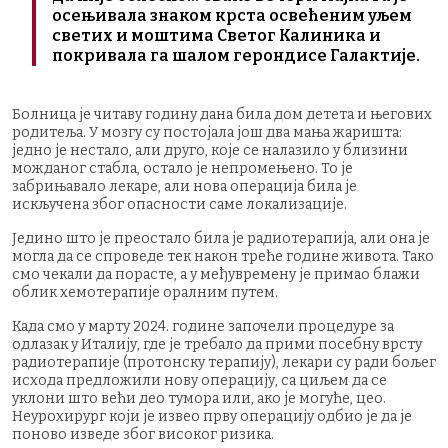
осењивала знаком крста освећеним уљем
светих и моштима Светог Калиника и
покривала га шалoм герондисе Галактије.
Болница је читаву годину дана била дом детета и његових
родитеља. У мозгу су постојала још два мања жаришта:
једно је нестало, али друго, које се налазило у близини
можданог стабла, остало је непромењено. То је
забрињавало лекаре, али нова операција била је
искључена због опасности саме локализације.
Једино што је преостало била је радиотерапија, али она је
могла да се спроведе тек након треће године живота. Тако
смо чекали да порасте, а у међувремену је примао блажи
облик хемотерапије оралним путем.
Када смо у марту 2024. године започели процедуре за
одлазак у Италију, где је требало да прими посебну врсту
радиотерапије (протонску терапију), лекари су ради бољег
исхода предложили нову операцију, са циљем да се
уклони што већи део тумора или, ако је могуће, цео.
Неурохирург који је извео прву операцију одбио је да је
поново изведе због високог ризика.