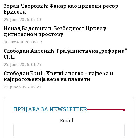
Зоран Чворовић: Фанар као црквени ресор
Брисела
29. June 2026. 05:10
Ненад Бадовинац: Безбедност Цркве у
дигиталном простору
26. June 2026. 06:07
Слободан Антонић: Грађанистичка „реформа“
СПЦ
25. June 2026. 01:25
Слободан Ерић: Хришћанство – највећа и
најпрогоњенија вера на планети
21. June 2026. 05:23
ПРИЈАВА ЗА NEWSLETTER
Email