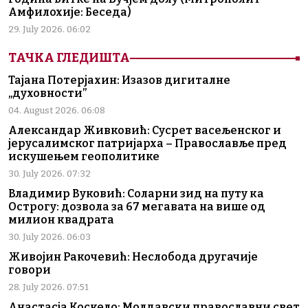
Амфилохије: Беседа)
29. July 2026. 06:02
ТАЧКА ГЛЕДИШТА
Тајана Потерјахин: Изазов дигиталне
„духовности”
04. August 2026. 06:08
Александар Живковић: Сусрет васељенског и
јерусалимског патријарха – Православље пред
искушењем геополитике
30. July 2026. 07:32
Владимир Вуковић: Соларни зид на путу ка
Острогу: дозвола за 67 мегавата на више од
милион квадрата
30. July 2026. 06:03
Живојин Ракочевић: Неслобода другачије
говори
28. July 2026. 07:51
Анастасја Коскело: Молдавски православни свет