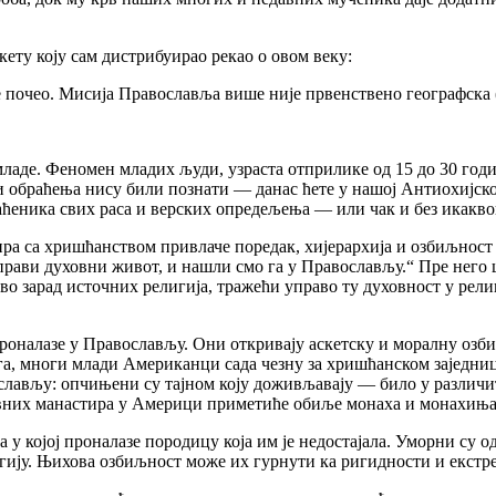
нкету коју сам дистрибуирао рекао о овом веку:
 је почео. Мисија Православља више није првенствено географска 
младе. Феномен младих људи, узраста отприлике од 15 до 30 годи
си обраћења нису били познати
—
данас ћете у нашој Антиохијск
аћеника свих раса и верских опредељења
—
или чак и без икакв
одира са хришћанством привлаче поредак, хијерархија и озбиљнос
рави духовни живот, и нашли смо га у Православљу.“ Пре него 
о зарад источних религија, тражећи управо ту духовност у рел
проналазе у Православљу. Они откривају аскетску и моралну озби
га, многи млади Американци сада чезну за хришћанском заједни
ослављу: опчињени су тајном коју доживљавају
—
било у различ
авних манастира у Америци приметиће обиље монаха и монахиња 
а у којој проналазе породицу која им је недостајала. Уморни су о
игију. Њихова озбиљност може их гурнути ка ригидности и екстре