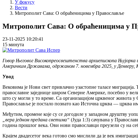
У фокусу
Вести
Митрополит Сава: О обраћеницима у Православље
Митрополит Сава: О обраћеницима у 
23-11-2025 10:20:41
15 минута
Говор Његовог Високопреосвештенства архиепископа Њујорка и
Америчким Државама, одржаном 7. новембра 2025, у Денверу, 
Увод
Вековима је Нови свет привлачио узастопне таласе миграција. Т
православне заједнице широм Северне Америке, посебно у вели
што су могли у то време. Са организацијом црквеног живота у
Православље је постало познато као Источна црква
—
црква им
Међутим, промене које су се догодиле у западном друштву уопш
„
вера једном предана светима“
(Јуда 1:3) сачувана у Правосла
година прошлог века. Ови нови православци преузели су на себ
Крајем двадесетог века готово смо мислили да је век имиграци