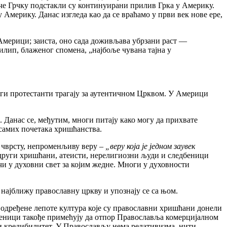
уче Грчку подстакли су континуирани прилив Грка у Америку.
 Америку. Данас изгледа као да се враћамо у први век нове ере,
 Америци; заиста, оно сада доживљава убрзани раст
—
Филип, блаженог спомена,
„
најбоље чувана тајна у
ноги протестанти трагају за аутентичном Црквом. У Америци
 Данас се, међутим, многи питају како могу да прихвате
о самих почетака хришћанства.
е чврсту, непроменљиву веру
–
„
веру која је једном заувек
и други хришћани, атеисти, нерелигиозни људи и следбеници
и у духовни свет за којим жедне. Многи у духовности
најближу православну цркву и упознају се са њом.
 одређене лепоте култура које су православни хришћани донели
еници такође примећују да отпор Православља комерцијалном
тни кредибилитет. У Православљу нема релативизма, нити