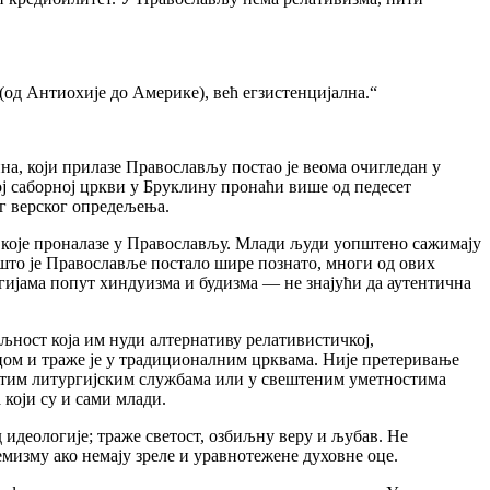
(од Антиохије до Америке), већ егзистенцијална.“
на, који прилазе Православљу постао је веома очигледан у
ој саборној цркви у Бруклину пронаћи више од педесет
ог верског опредељења.
т које проналазе у Православљу. Млади људи уопштено сажимају
што је Православље постало шире познато, многи од ових
игијама попут хиндуизма и будизма
—
не знајући да аутентична
љност која им нуди алтернативу релативистичкој,
цом и траже је у традиционалним црквама. Није претеривање
итим литургијским службама или у свештеним уметностима
који су и сами млади.
д идеологије; траже светост, озбиљну веру и љубав. Не
мизму ако немају зреле и уравнотежене духовне оце.