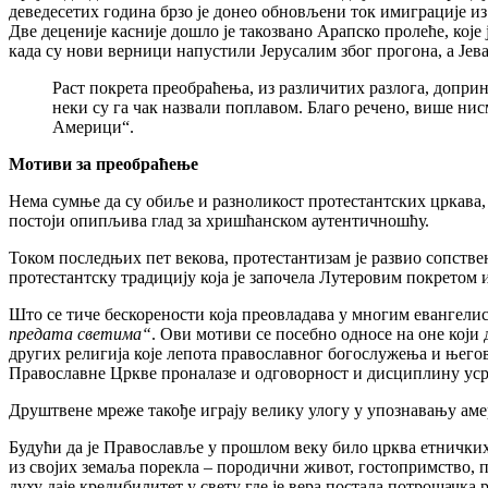
деведесетих година брзо је донео обновљени ток имиграције и
Две деценије касније дошло је такозвано Арапско пролеће, које 
када су нови верници напустили Јерусалим због прогона, а Је
Раст покрета преобраћења, из различитих разлога, допри
неки су га чак назвали поплавом. Благо речено, више ни
Америци“.
Мотиви за преобраћење
Нема сумње да су обиље и разноликост протестантских цркава, 
постоји опипљива глад за хришћанском аутентичношћу.
Током последњих пет векова, протестантизам је развио сопств
протестантску традицију која је започела Лутеровим покретом и
Што се тиче бескорености која преовладава у многим евангелис
предата светима“
. Ови мотиви се посебно односе на оне који
других религија које лепота православног богослужења и њег
Православне Цркве проналазе и одговорност и дисциплину уср
Друштвене мреже такође играју велику улогу у упознавању аме
Будући да је Православље у прошлом веку било црква етничких
из својих земаља порекла
–
породични живот, гостопримство, 
духу даје кредибилитет у свету где је вера постала потрошачк