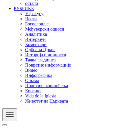
остало
РУБРИКЕ
У фокусу
Вести
Богословље
Међуверски односи
Аналитика
Интервјуи
Коментари
Одбрана Цркве
Историја и личности
Тачка гледишта
Повратне информације
Видео
Инфографика
О нама
Политика коришћења
Контакт
Vida de la Iglesia
Животът на Църквата