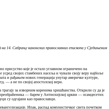
на 14. Сабрању канонских православних епископа у Сједињеним
но присуство које је остало углавном ограничено на
 усред својих стамбених насеља и чували своју веру најбоље
ата и рађањем нових генерација унутар америчке културе,
итд.
—
а не по својој апостолској вери.
 трагају за изворним коренима хришћанства. Открили су да је
с преобраћеника
—
барем у Антиохијској цркви
—
осамдесетих
уци су одгајани као православци.
 евангелизације. Ипак, распад комунистичког света почетком