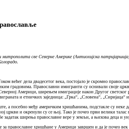
Православље
 митрополита све Северне Америке (Антиохијска патријаршија) 
Колорадо.
оком већег дела двадесетог века, постојало је скромно православ
ким градовима. Православни имигранти су оснивали своје цркве
 Северној Америци, ширењем имиграције након Другог светског р
играната и етничких заједница:
„
Грка“,
„
Словена“,
„
Сиријаца“ 
те, а посебно међу америчким хришћанима, подстакле су неке да
вној цркви и окренули су се њој. Тако је почео први велики тала
е задатак ширења православне вере у земљи, а њихова деца и ун
је за православне хришћане у Америци завршен и да је почео век