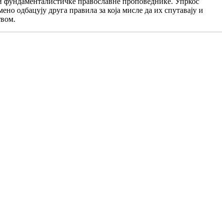
е и фундаменталистичке православне проповеднике. Упркос
мено одбацују друга правила за која мисле да их спутавају и
твом.