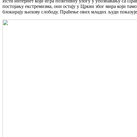
Исти интернет који игра позитивну улогу у упознавању са Пра
постојању екстремизма, они остају у Цркви због мира који тамо 
блокирају њихову слободу. Праћење ових младих људи показује