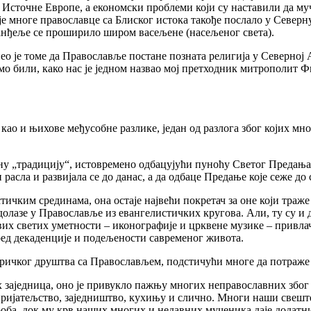
з Источне Европе, а економски проблеми који су наставили да м
је многе православце са Блиског истока такође послало у Северну
ванђеље се проширило широм васељене (насељеног света).
нео је томе да Православље постане позната религија у Северној
смо били, како нас је једном назвао мој претходник митрополит 
као и њихове међусобне разлике, један од разлога због којих м
ену
„
традицију“, истовремено одбацујући пуноћу Светог Предања.
 расла и развијала се до данас, а да одбаце Предање које сеже д
тичким срединама, она остаје највећи покретач за оне који траж
 долазе у Православље из евангелистичких кругова. Али, ту су 
ових светих уметности
–
иконографије и црквене музике
–
привлач
ед декаденције и подељености савременог живота.
ричког друштва са Православљем, подстичући многе да потраже 
 заједница, оно је привукло пажњу многих неправославних због
пријатељство, заједништво, кухињу и слично. Многи наши свешт
а роба, док му крв наших многих и недавних мученика даје дода