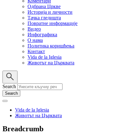
Коментари
Одбрана Цркве
Историја и личности
Тачка гледишта
Повратне информације
Видео
Инфографика
О нама
Политика коришћења
Контакт
Vida de la Iglesia
Животът на Църквата
Search
Vida de la Iglesia
Животът на Църквата
Breadcrumb