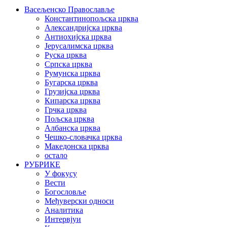
Васељенско Православље
Константинопољска црква
Александријска црква
Антиохијска црква
Јерусалимска црква
Руска црква
Српска црква
Румунска црква
Бугарска црква
Грузијска црква
Кипарска црква
Грчка црква
Пољска црква
Албанска црква
Чешко-словачка црква
Македонска црква
остало
РУБРИКЕ
У фокусу
Вести
Богословље
Међуверски односи
Аналитика
Интервјуи