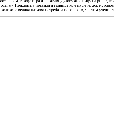
вослављем, такође игра и негативну улогу ако наиђу на ригидн
осећају. Прихватају правила и границе које их лече, док истовре
 колико је велика њихова потреба за истинским, чистим учениш