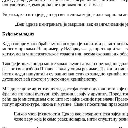
популистичке, емоционалне привлачности за масе.
Укратко, као што је један од свештеника који је одговорио на а
„
Век 'цркве имиграната' је завршен; век евангелизације
Буђење младих
Када говоримо о обраћењу, неопходно је застати и размотрити 
многим црквама. На пример, у Њујорку
—
где претходни тала
катихумена универзитетског узраста или веома скорашњих обр
Такође је значајно да многе младе људе са мало претходног д
разлог свог избора Православља у овим речима:
„
Тражили смо п
истих људи напуштали су рационалистичко западно хришћанств
духовност већ постоји у источном хришћанству.
Млади се диве аутентичности, достојанству и духовности које 
фрагментираној култури коју доживљавају у друштву. Поред то
рећи да је мистицизам оно што их најснажније привлачи Прав
попут архитектуре, икона и музике. Сваки посетилац правосл
Њихов узор је светост и Црква као евхаристијска заједниц
желе веру која је само реакционарна, нити опуштену рел