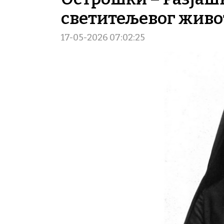
светитељевог живот
17-05-2026 07:02:25