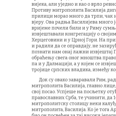
вијека, али уједно и као о врло ре
Противу митрополита Василија дигао 
прилици морао много да трпи, чак и 
вјеру. Ова радња Василијева много је
вријеме почели били и у Риму сумњ
извјештавали конгрегацију о своји
Херцеговини и у Црној Гори. На при
и радили да се оправдају, не зазиру
познати нам онај лажни извјештај Пр
обраћењу свега оног мноштва прав
па и у Далмацији, а у којем се извј
тројице српских владика, између кој
Док су овако заваравали Рим, ради
митрополита Василија, главно лице, 
свој посао. Успјеше на посљетку о
православних Срба, те учинити, да 
митрополитску столицу неки калуђе
митрополита, Василија. Ко је тога А
био он посвећен за тај високи јерарх