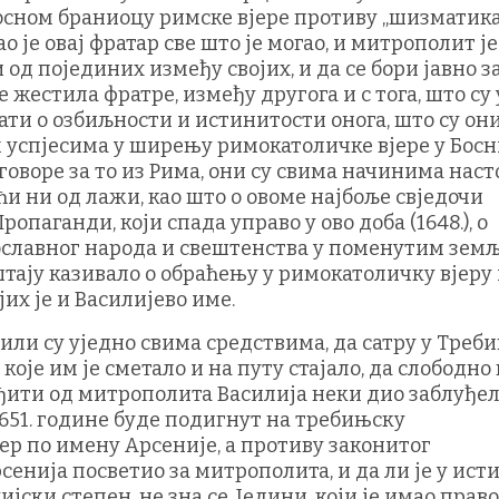
вносном браниоцу римске вјере противу „шизматика
је овај фратар све што је могао, и митрополит је 
од појединих између својих, и да се бори јавно з
 жестила фратре, између другога и с тога, што су 
ати о озбиљности и истинитости онога, што су он
м успјесима у ширењу римокатоличке вјере у Босн
говоре за то из Рима, они су свима начинима наст
ћи ни од лажи, као што о овоме најбоље свједочи
опаганди, који спада управо у ово доба (1648.), о
ославног народа и свештенства у поменутим земљ
ештају казивало о обраћењу у римокатоличку вјеру
их је и Василијево име.
ли су уједно свима средствима, да сатру у Треб
које им је сметало и на путу стајало, да слободно
туђити од митрополита Василија неки дио заблуђе
1651. године буде подигнут на требињску
р по имену Арсеније, а противу законитог
рсенија посветио за митрополита, и да ли је у ист
ијски степен, не зна се. Једини, који је имао право