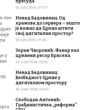
пресуда
16. July 2026. 07:07
, као
Ненад Бадовинац: Од
храмова до сервера – зашто
о
је важно да Црква штити
ндрит
свој дигитални простор?
није
ати
14. July 2026. 05:36
Зоран Чворовић: Фанар као
е у
црквени ресор Брисела
дине
29. June 2026. 05:10
Ненад Бадовинац:
нер
Безбедност Цркве у
дигиталном простору
26. June 2026. 06:07
Слободан Антонић:
Грађанистичка „реформа“
 што