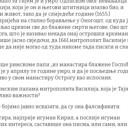
мало за тијем је и умро. Одласком овог неваљалца
ији, који је он и његови штитници изазво био, и
живот, тако да је слиједеће године (1655.)
ијећи на стално борављење у Оногошт, од куда је
љао црквом све до блажене смрти његове. Ово шт
га, што је казивао некада онај острошки архима
више јасно свједочи, да 1661.митрополит Василије 
е да није могао од туда никоме тада писати и сл
ше римскоме папи „из манастира блажене Госпођ
а је у априлу те године умро, и да је посљедње го
во у свом манастиру Острогу као испосник.
ским папама митрополита Василија, која је Тај
толико важности?
ојимо јавно исказати, да су она фалсификати.
а, најприје игуман Кирил, а послије игуман
их интереса, саставише она писма, или сами, или