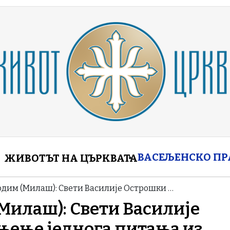
enu
ВАСЕЉЕНСКО П
ЖИВОТЪТ НА ЦЪРКВАТА
дим (Милаш): Свети Василије Острошки …
Милаш): Свети Василије
њење једнога питања из