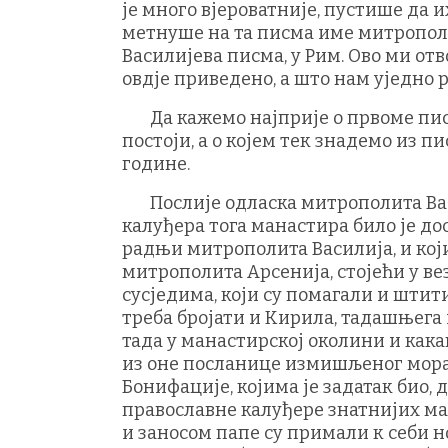
је много вјероватније, пустише да и
метнуше на та писма име митрополит
Василијева писма, у Рим. Ово ми отв
овдје приведено, а што нам уједно р
Да кажемо најприје о првоме писму,
постоји, а о којем тек знадемо из п
године.
Послије одласка митрополита Вас
калуђера тога манастира било је до
радњи митрополита Василија, и кој
митрополита Арсенија, стојећи у в
сусједима, који су помагали и шти
треба бројати и Кирила, тадашњега
тада у манастирској околини и какав
из оне посланице измишљеног морач
Бонифације, којима је задатак био
православне калуђере знатнијих ма
и заносом папе су примали к себи н