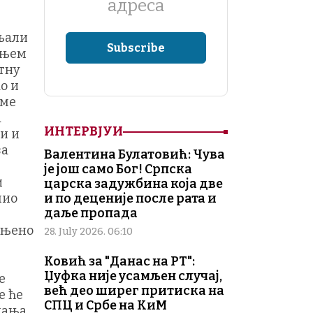
адреса
ињали
ењем
отну
о и
име
а
ИНТЕРВЈУИ
и и
за
Валентина Булатовић: Чува
је још само Бог! Српска
и
царска задужбина која две
чио
и по деценије после рата и
даље пропада
чињено
28. July 2026. 06:10
Ковић за "Данас на РТ":
Џуфка није усамљен случај,
е
већ део ширег притиска на
е ће
СПЦ и Србе на КиМ
нања