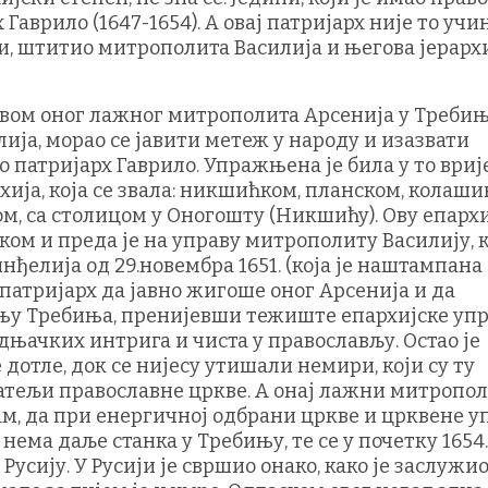
Гаврило (1647-1654). А овај патријарх није то учи
ети, штитио митрополита Василија и његова јерарх
вом оног лажног митрополита Арсенија у Требињ
ја, морао се јавити метеж у народу и изазвати
уо патријарх Гаврило. Упражњена је била у то ври
хија, која се звала: никшићком, планском, колаш
м, са столицом у Оногошту (Никшићу). Ову епарх
ком и преда је на управу митрополиту Василију, 
нђелија од 29.новембра 1651. (која је наштампана
ио патријарх да јавно жигоше оног Арсенија и да
у Требиња, пренијевши тежиште епархијске упр
адњачких интрига и чиста у православљу. Остао је
дотле, док се нијесу утишали немири, који су ту
атељи православне цркве. А онај лажни митропо
ам, да при енергичној одбрани цркве и црквене у
нема даље станка у Требињу, те се у почетку 1654.
усију. У Русији је свршио онако, како је заслужио