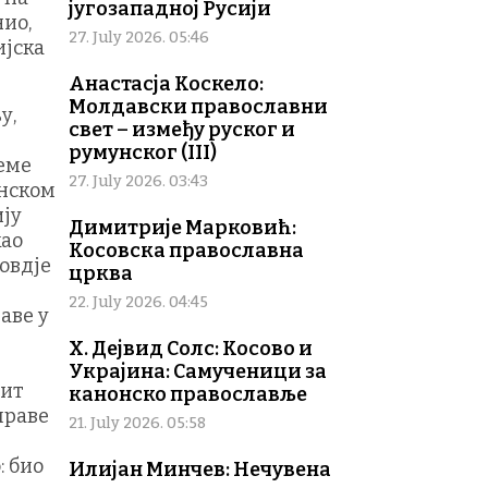
југозападној Русији
нио,
27. July 2026. 05:46
ијска
Анастасја Коскело:
Молдавски православни
у,
свет – између руског и
румунског (III)
јеме
27. July 2026. 03:43
инском
ију
Димитрије Марковић:
као
Косовска православна
 овдје
црква
22. July 2026. 04:45
аве у
Х. Дејвид Солс: Косово и
Украјина: Самученици за
лит
канонско православље
праве
21. July 2026. 05:58
: био
Илијан Минчев: Нечувена