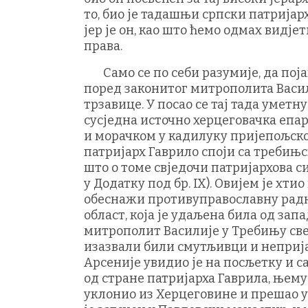
то, био је тадашњи српски патријарх 
јер је он, као што ћемо одмах видј
права.
Само се по себи разумије, да поја
поред законитог митрополита Васили
трзавице. У посао се тај тада уметн
сусједна источно херцеговачка епар
и морачком у кадилуку пријепољско
патријарх Гаврило споји са требињс
што о томе свједочи патријархова си
у Додатку под бр. IX). Овијем је хт
обеснажи противуправославну радњ
област, која је удаљена била од зап
митрополит Василије у Требињу све 
изазвали били смутљивци и неприј
Арсеније увидио је на посљетку и с
од стране патријарха Гаврила, њему 
уклонио из Херцеговине и прешао у Р