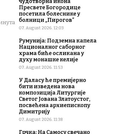
чудотворна икона
Пресвете Богородице
посетила болеснике у
болници „Пирогов“
минута
07. August 2026. 12:03
Румунија: Подземна капела
Националног саборног
храма биће осликана у
духу монашке келије
07. August 2026. 11:53
У Даласу ће премијерно
бити изведена нова
композиција Литургије
Светог Јована Златоустог,
посвећена архиепископу
Димитрију
07. August 2026. 11:38
Грчка: На Самосу свечано