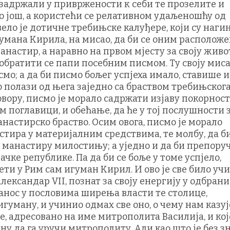
 задржали у привржености к себи те прозелите и
о још, а користећи се релативном удаљеношћу од
ело је дотичне требињске калуђере, који су наг
умана Кирила, на мисао, да би се оним располож
анастир, а наравно на првом мјесту за своју жив
 обратити се папи посебним писмом. Ту своју миса
мо; а да би писмо бољег успјеха имало, ставише 
 полази од њега заједно са браством требињског
вору, писмо је морало садржати изјаву покорност
поглавици, и обећање, да ће у тој послушности 
анастирско браство. Осим овога, писмо је морало
тира у материјалним средствима, те молбу, да б
о манастиру милостињу; а уједно и да би препору
ке републике. Па да би се боље у томе успјело,
ти у Рим сам игуман Кирил. И ово је све било у
Александар VII, познат за своју енергију у одбрани
занос у пословима ширења власти те столице,
гуману, и учинио одмах све оно, о чему нам казуј
, адресовано на име митрополита Василија, и кој
у да га уручи митрополиту. Али као што је без з