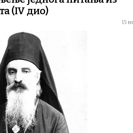
а (IV дио)
15 