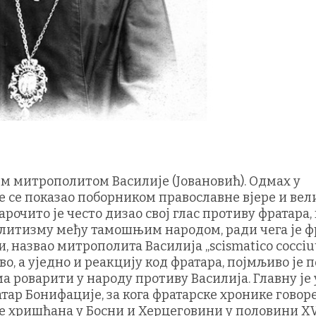
м митрополитом Василије (Јовановић). Одмах у
е се показао поборником православне вјере и ве
очито је често дизао свој глас противу фратара, 
елитизму међу тамошњим народом, ради чега је ф
 назвао митрополита Василија „scismatico cocciut
о, а уједно и реакцију код фратара, појмљиво је п
а роварити у народу противу Василија. Главну је 
тар Бонифације, за кога фратарске хронике говоре
е хришћана у Босни и Херцеговини у половини XV