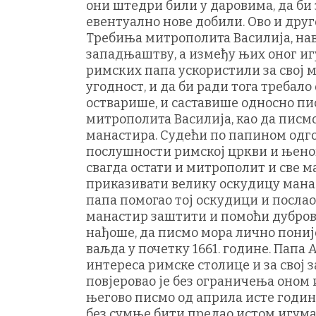
они штедри били у даровима, да би
евентуално нове добили. Ово и друг
Требиња митрополита Василија, нав
западњаштву, а између њих оног иг
римских папа ускористили за свој м
угодност, и да би ради тога требало
остварише, и саставише односно пис
митрополита Василија, као да писмо
манастира. Судећи по папином одго
послушности римској цркви и њеном 
свагда остати и митрополит и све м
приказивати велику оскудицу манас
папа помогао тој оскудици и посла
манастир заштити и помоћи дубровач
нађоше, да писмо мора лично поније
ваљда у почетку 1661. године. Папа 
интереса римске столице и за свој 
повјеровао је без ограничења оном и
његово писмо од априла исте године
без сумње бити предао истом игуман