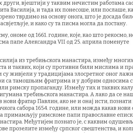
х други, вјештији у таквим нечистим работама сас
а Василија, и тада их понесоше, или послаше, к
орено тврдимо на основу онога, што је досада бил
асвјетљује, и како су та писма могла да постану.
 ономе од 1661. године, које, као што рекосмо, н
исма папе Александра VII од 25. априла поменуте
илија из требињскога манастира, између многи
ста и таквих, који су противни били мислима и пр
и су живјели у традицијама злосретног оног лаж
ези са тамошњим фратрима и у добрим односима с
тили римску пропаганду. Између тих и таквих кал
 игумана требињскога манастира. А лако да се на
 нови фратар Павлин, ако не и онај исти, познати
кога сабора 1654. године, или можда какав нови
, да примамљују римскоме папи православне еписк
настира. Међутијем познато је, с каквим одуше
ове прозелите између српског свештенства, и кол