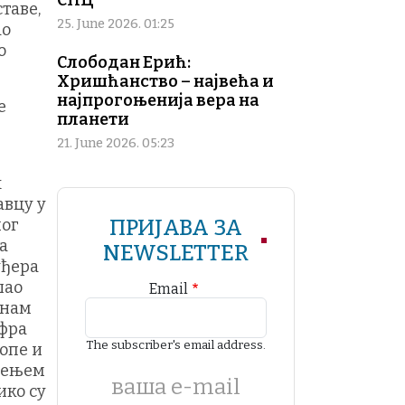
СПЦ
таве,
25. June 2026. 01:25
ао
о
Слободан Ерић:
Хришћанство – највећа и
најпрогоњенија вера на
е
планети
21. June 2026. 05:23
х
авцу у
ног
ПРИЈАВА ЗА
а
NEWSLETTER
уђера
шао
Email
 нам
 фра
The subscriber's email address.
опе и
вљењем
ваша е-mail
ико су