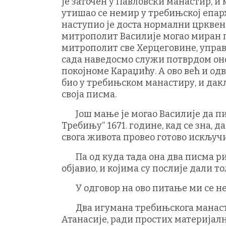
је заточен у Павловски манастир, и 
утишао се немир у требињској епарх
наступио је доста нормални црквени 
митрополит Василије могао миран пр
митрополит све Херцеговине, управ
сада наведосмо служи потврдом оно
покојноме Караџићу. А ово већ и од
био у требињском манастиру, и дакл
своја писма.
Још мање је могао Василије да пи
Требињу“ 1671. године, кад се зна, д
свога живота провео готово искључи
Па од куда тада она два писма рим
објавио, и којима су послије дали 
У одговор на ово питање ми се не б
Два игумана требињскога манастир
Атанасије, ради простих материјалн