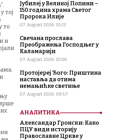
Јубилеј у Великој Попини –
“.
150 година храма Светог
у тој
Пророка Илије
а
07. August 2026. 10:13
у то
и
Свечана прослава
и и
Преображења Господњег у
ојали
Каламарији
07. August 2026. 10:06
ама,
Протојереј Ђого: Приштина
 и
наставља да отима
немањићке светиње
07. August 2026. 09:57
ињу
 врше
лих
АНАЛИТИКА
Александар Гронски: Како
ПЦУ види историју
ини
Православне Цркве у
 на