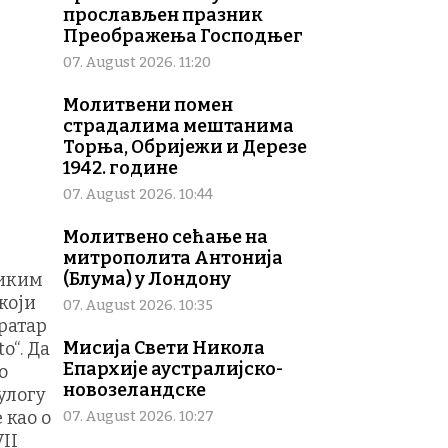
прослављен празник
Преображења Господњег
07. August 2026. 11:20
Молитвени помен
страдалима мештанима
Торња, Обријежи и Дерезе
1942. године
07. August 2026. 10:44
Молитвено сећање на
митрополита Антонија
(Блума) у Лондону
ликим
који
07. August 2026. 10:35
ратар
Мисија Свети Никола
o“. Да
Епархије аустралијско-
о
новозеландске
улогу
 као о
07. August 2026. 10:27
II