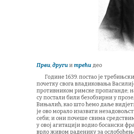
Први
,
други
и
трећи
део
Године 1639. постао је требињски
почетку свога владиковања Василиј
противником римске пропаганде; нар
су постали били безобзирни у проз
Вињалић, као што ћемо даље видјети,
је ово морало изазвати незадовољств
себи; и они почеше свима средствим
у овој агитацији водио босански фра
врло живом раденику за ослобођењ